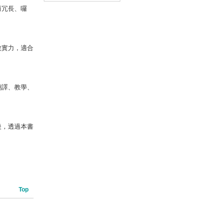
而冗長、囉
筆版】(附「Youtor App」
內含VRP虛擬點讀筆＋200
題線上測驗＋英文字母筆劃
練習表）
說實力，適合
翻譯、教學、
後，透過本書
Top