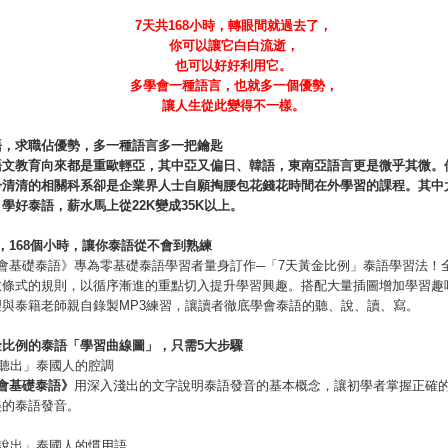
7
天共
168
小時，轉眼間就過去了，
你可以讓它白白流逝，
也可以好好利用它。
多學會一種語言，也就多一個優勢，
讓人生從此變得不一樣。
語，求職佔優勢，多一種語言多一把鑰匙
語文教育向來都是重歐輕亞，其中亞又偏日、韓語，東南亞語言更是微乎其微。
冷清清的相關科系卻是企業界人士自願掏腰包花錢花時間在外學習的課程。其中
。學好泰語，薪水馬上從
22K
變成
35K
以上。
，
168
個小時，讓你泰語從不會到熟練
學會基礎泰語》專為零基礎泰語學習者量身訂作─「7天黃金比例」泰語學習法！
教條式的規則，以循序漸進的重點切入提升學習興趣。搭配大量插圖增加學習趣
理與泰籍老師親自錄製MP3練習，讓讀者徹底學會泰語的聽、說、讀、寫。
金比例的泰語「學習曲線圖」，只需
5
大步驟
1「聽出」泰國人的腔調
會基礎泰語》
用深入淺出的文字說明泰語發音的基本概念，讓初學者掌握正確
美的泰語發音。
2「說出」泰國人的慣用語