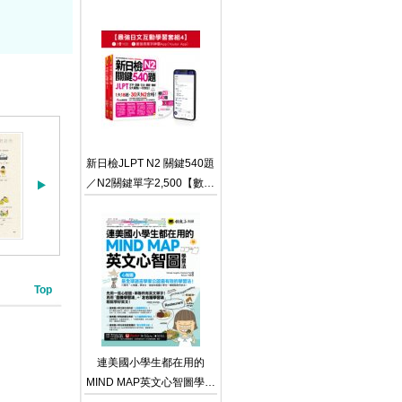
內含VRP虛擬點讀筆）
新日檢JLPT N2 關鍵540題
／N2關鍵單字2,500【數位
版】（5回全真模擬試題＋
解析＋CD＋最強背單字神
器App（Youtor App，iOS
／Android適用）【最強日
檢互動學習套組4】
Top
連美國小學生都在用的
MIND MAP英文心智圖學習