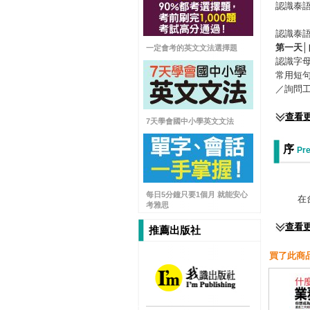
認識泰
認識泰
第一天│
一定會考的英文文法選擇題
認識字
常用短
／詢問
查看
7天學會國中小學英文文法
序
Pre
每日5分鐘只要1個月 就能安心
在台
考雅思
查看
推薦出版社
買了此商品