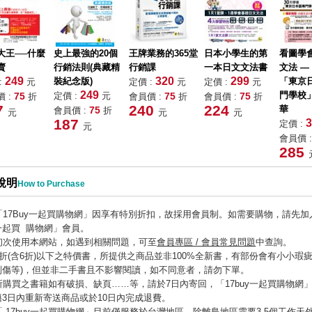
大王──什麼
史上最強的20個
王牌業務的365堂
日本小學生的第
看圖學
賣
行銷法則(典藏精
行銷課
一本日文文法書
文法 —
249
320
299
裝紀念版)
「東京
:
元
定價 :
元
定價 :
元
249
門學校
75
定價 :
元
75
75
 :
折
會員價 :
折
會員價 :
折
7
240
224
華
75
會員價 :
折
元
元
元
187
3
定價 :
元
會員價 
285
說明
How to Purchase
「17Buy一起買購物網」因享有特別折扣
，
故採用會員制
。
如需要購物
，
請先加入
一起買 購物網」會員。
初次使用本網站，如遇到相關問題，可至
會員專區 / 會員常見問題
中查詢。
6折(含6折)以下之特價書，所提供之商品並非100%全新書，有部份會有小小
瑕疵
刮傷等)
，
但並非二手書且不影響閱讀
，
如不同意者
，
請勿下單。
所購買之書籍如有破損、缺頁……等，請於7日內寄回
，
「17buy一起買購物網
籍3日內重新寄送商品或於10日內完成退費。
「 17buy一起買購物網」目前僅服務於台灣地區。除離島地區需要3-5個工作天