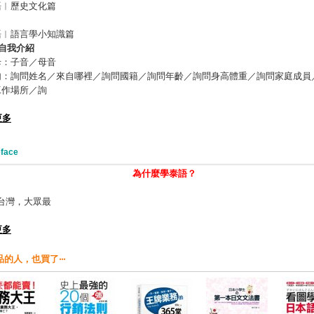
語︱歷史文化篇
語︱語言學小知識篇
自我介紹
母：子音／母音
句：詢問姓名／來自哪裡／詢問國籍／詢問年齡／詢問身高體重／詢問家庭成員
工作場所／詢
更多
face
為什麼學泰語？
灣，大眾最
更多
的人，也買了‧‧‧