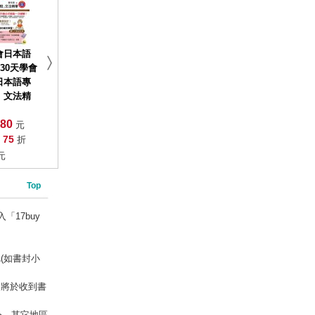
會日本語
 30天學會
日本語專
」文法精
80
元
75
:
折
元
Top
「17buy
(如書封小
」將於收到書
外，其它地區