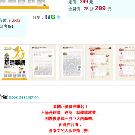
399
定價 :
元
299
75
會員價 :
折
元
分享：
存數:
已絕版
洽客服)
介紹
Book Description
泰國正偷偷在崛起
！
不論是旅遊
、
經商
、就學或就業，
都慢慢形成一股巨大的商機。
但是在台灣，
會泰文的人卻屈指可數。