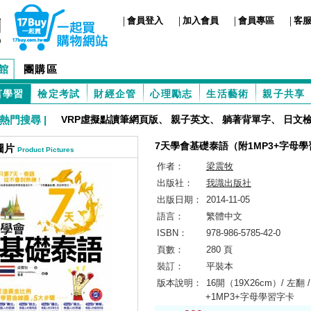
|
|
|
|
會員登入
加入會員
會員專區
客
館
團購區
言學習
檢定考試
財經企管
心理勵志
生活藝術
親子共享
熱門搜尋 |
VRP虛擬點讀筆網頁版
、
親子英文
、
躺著背單字
、
日文
7天學會基礎泰語（附1MP3+字母
圖片
Product Pictures
作者：
梁震牧
出版社：
我識出版社
出版日期：
2014-11-05
語言：
繁體中文
ISBN：
978-986-5785-42-0
頁數：
280 頁
裝訂：
平裝本
版本說明：
16開（19X26cm）/ 左翻 /
+1MP3+字母學習字卡