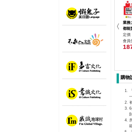
業務
都能
定價 
會員價
18
購物