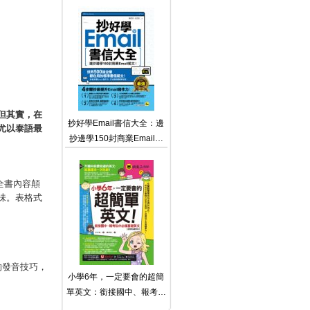
法（附「Youtor App」內含
VRP虛擬點讀筆）
但其實，在
抄好學Email書信大全：邊
尤以泰語最
抄邊學150封商業Email範
文！（附贈抄好用Email範
文電子檔）
全書內容顛
味。表格式
的發音技巧，
小學6年，一定要會的超簡
單英文：銜接國中、報考私
中必備基礎英文【虛擬點讀