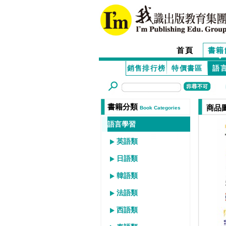
首頁
書籍
銷售排行榜
特價書區
語
書籍分類
商品
Book Categories
語言學習
英語類
日語類
韓語類
法語類
西語類