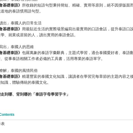
會基礎泰語》
所收錄的短語句型秉持簡短、精確、實用等原則，絕不因撐版面
曉道地的泰語慣用語句型。
3「讀出」泰國人的日常生活
會基礎泰語》
用最貼近生活的實際場景編寫出最實用的口語會話，提升泰語口
求學、就業或居留的人，讀出實用的泰語會話。
4「寫出」泰國人的思維
會基礎泰語》
包羅萬象的泰語字彙辭典，主題式學習，適合泰國愛好者、泰語
遊、從事泰語相關工作者必備的工具書，活用專業的泰語單字。
5「瞭解」泰國的風情民俗
會
基礎泰語》
精選豐富的泰國文化知識，讓讀者在學習完每章節的主題內容之
國知識，體驗傳統的泰國文化。
贈走到哪、背到哪的「泰語字母學習字卡」
Contents
母表