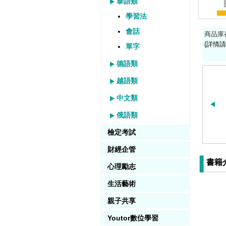
泰語類
學習法
會話
商品庫
(詳情請
單字
德語類
越語類
中文類
俄語類
檢定考試
財經企管
書籍
心理勵志
生活藝術
親子共享
Youtor數位學習