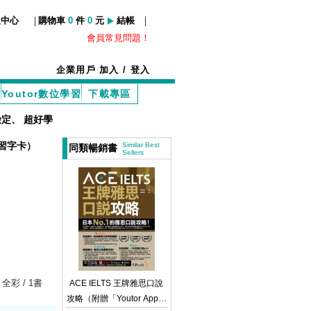
|
|
服中心
購物車
0
件
0
元
結帳
會員常見問題！
企業用戶
加入
/
登入
Youtor數位學習
下載專區
檢定
、
超好學
學習字卡）
Similar Best
同類暢銷書
Sellers
 全彩 / 1書
ACE IELTS 王牌雅思口說
攻略（附贈「Youtor App」