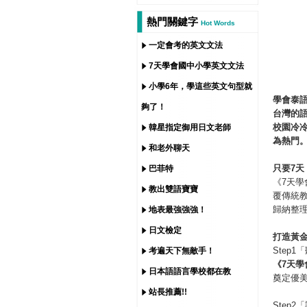
熱門關鍵字
Hot Words
一定會考的英文文法
7天學會國中小學英文文法
小學6年，學這些英文句型就
學會泰
夠了！
台灣的
校園冷
韓星指定御用日文老師
為熱門
和老外聊天
只要
7
天
巴菲特
《7天
教出雙語寶寶
覆傳統
歸納整
地表最強強強！
日文檢定
打造黃
Step
考遍天下無敵手！
《
7
天學
日本語語言學校都在教
奠定優
站長推薦!!
Step