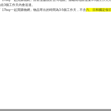
約在3個工作天內會送達。
「 17buy一起買購物網」物品寄出的時間為3-5個工作天，不含
六、日和國定假