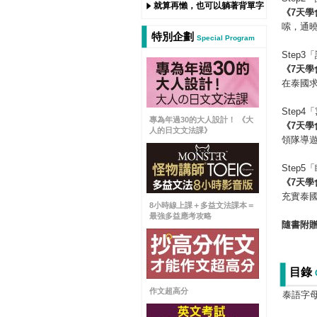
就算再懶，也可以躺著背單字
《
7
天學
嗦，通
特別企劃
Special Program
Step
《
7
天學
在泰國
Step
專為年過30的大人設計！ 《大
《
7
天學
人的日文文法課》
領隊導
Step
《
7
天學
充實泰
8小時線上課＋多益文法課本＝
最強多益應考攻略
隨書附
目錄
作文超高分
泰語字