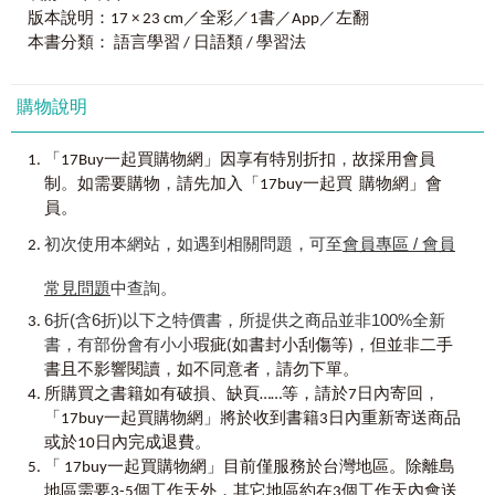
Chapter 05
我們的主人是韓國人。
專為初學者設計，從50音、禮貌用語、名詞開始，進階學到
本男生，喬高和安高為了與他們一起生活而開始學習日語。
版本說明：17 × 23 cm／全彩／1書／App／左翻
阿健和小貓們使用過去形描述韓國主人，日語過去形也要學
基本的形容詞與動詞變化及應用，以循序漸進的方式，扎實
本書分類： 語言學習 / 日語類 / 學習法
起來喔！
地奠定日語基礎。
為了在日本生存而學習日語——由於設定了這樣的前
 由名詞組成的名詞句型整理
提，所以本書全部由實際需要的日語表達組成。這些表達以
 助詞的用法
■
最道地的對話
購物說明
故事的形態展開，讓第一次學習日語的朋友們更加容易理
 名詞句型匯整
透過日本人的生活學會最貼近生活的日語會話，讓你說出口
解。還可以透過在日常生活中發生的故事感受日本文化，並
的不再是生硬難懂的樣板日語，而是生動活潑的道地會話。
在其中學習到韓語（或中文）中沒有的男生表達用法和女生
，
「17Buy一起買購物網」因享有特別折扣
故採用會員
Chapter 06
他們是誰？
表達用法，甚至還包括日本最新的流行用語，相比以前死板
。
，
由紀和警察叔叔看著家庭照片聊天，關於家人的稱謂、數字
制
如需要購物
請先加入「17buy一起買 購物網」會
■
最道地的口說音檔
的基礎書籍比較沒有壓迫感，並且讓日語學習更加有趣。
和詢問場所的方法也要學起來唷！
員。
由專業日籍老師錄製音檔，有學習正統發音的「單純發音」
 指示代名詞
與模擬日本人說話語調的「情境發音」，可依據個人需求選
身為多部日語教材的配音員，筆者也參與製作過在韓國
初次使用本網站，如遇到相關問題，可至
會員專區 / 會員
 介紹家庭成員
擇學習、跟讀練習。
發行的日本語教材，希望可以將這份經驗運用到本書中，從
 數字表達
中彌補其他教材的不足。日本人喜歡貓，筆者也是，請廣大
常見問題
中查詢。
 表示場所的指示代名詞
讀者諒解以貓作為本書主角的筆者心情。也希望閱讀本書的
 數字的深化學習
6折(含6折)以下之特價書，所提供之商品並非100%全新
【使用說明】
讀者在看了本書後，也能有「我也一定要去一次日本」的決
書，有部份會有小小
，
瑕疵(如書封小刮傷等)
但並非二手
《我的第一本日本語學習書：連韓星都是這樣學日文》共有
心，同時更加關心日本這個國家。最後，對本書出版期間給
Chapter 07
多少錢？
，
，
16
書且不影響閱讀
課。
如不同意者
請勿下單。
予幫助的各位同仁們深表感謝。
以詢問價格為重點，介紹了購物時會用到的所有表達方法，
，
＊
01- 08
課，主要學習文字和發音、禮貌用語、名詞。
所購買之書籍如有破損、缺頁……等，請於7日內寄回
下次就可以放心購物囉！
◆學習日語文字和羅馬拼音。
山野內扶
「17buy一起買購物網」將於收到書籍3日內重新寄送商品
 詢問價格和買東西時的表達方法
◆學習各種場合必要的禮貌用語。
或於10日內完成退費。
 助數詞
◆學習使用名詞的方法，如量詞、價格、日期、場所、時
「 17buy一起買購物網」目前僅服務於台灣地區。除離島
間、年齡等。
地區需要3-5個工作天外，其它地區約在3個工作天內會送
Chapter 08
生日是什麼時候？