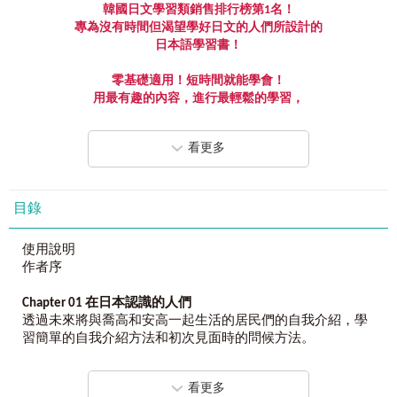
韓國日文學習類銷售排行榜第
1
名！
專為沒有時間但渴望學好日文的人們所設計的
日本語學習書！
零基礎適用！短時間就能學會！
用最有趣的內容，進行最輕鬆的學習，
一次學好
50
音、單字、會話、文法、句型！
看更多
本書作者──山野內扶老師為韓星指定御用日文老師。
連沒空專心學習的韓星，都一看就懂、一學就會！
《我的第一本日本語學習書：連韓星都是這樣學日文》
目錄
是連沒時間專心學習的韓星，都能一看就會的日本語學習
書！
使用說明
連工作滿檔的韓星都能學好日文，你也一定可以！
作者序
■
想進軍日本的韓星們都盛讚的學習法！
Chapter 01
在日本認識的人們
用日本人的一天學習基礎日文，連結日語與生活情境。用有
透過未來將與喬高和安高一起生活的居民們的自我介紹，學
趣又貼近生活的內容，無痛學習、一次學好基礎日文。
習簡單的自我介紹方法和初次見面時的問候方法。
 介紹自己名字的方法
■
連
每天通告滿檔的韓
星都
一致肯定！
 初次見面時問候方法
山野內扶老師專為初學者設計的學習課程，從50音開始，循
看更多
 人稱代名詞