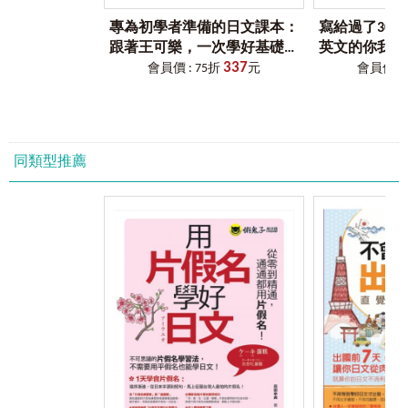
Chapter 11
由紀想像中的阿健
即用，更精心整理基礎必備單字，並舉出數個易於運用的例
透過由紀想像中的阿健，學習な形容詞。敬體形、敬體否定
專為初學者準備的日文課本：
寫給過了30
句，讓學習者能更快速吸收。
形、連用形、連體形和疑問形也一次學起來。
跟著王可樂，一次學好基礎日
英文的你我：
 什麼是な形容詞？
337
文（1CD＋可樂老師／原田老師
成人英文基礎課
會員價 : 75折
元
會員價 : 
Point 4
立即應用的句型──句型整理
 な形容詞的深化學習I
真人教學影片＋VRP虛擬點讀筆
App，及兩
在數個單元之後，將先前課文中出現的文法集中整理，並補
 基本形的種類
App）
充相關單字，只要將補充單字套用到句型之中，就能變換出
 否定形、敬體形、敬體否定形、連接形、名詞修飾形、疑
多元化的句子，學一句抵十句。
問形
同類型推薦
Point 5
立即檢測學習效果──練習題
Chapter 12
動物們互相誇耀自己的主人最好
每單元的最後皆附有練習題，讓你可以快速驗收學習成果，
透過動物們誇耀主人的故事，學習な形容詞的過去形語法。
只要完成練習題，就表示已經學會該單元所教授的日文，就
 な形容詞的深化學習II
可以放心的往下一個課程邁進。
 過去形，過去否定形，敬體過去形，敬體過去否定形。
 い形容詞＋な形容詞 / な形容詞＋い形容詞
Point 6
隨時聽隨時學習──口說音檔
 な形容詞語法表
日籍老師親自錄製發音、會話、句型與單字，可運用Youtor
App（內含虛擬點讀筆）調整語速與循環播放的功能，就能
Chapter 13
會變漂亮的
跟著老師複誦練習。
暗戀讓人開始注重外表，透過開始注重外表的由紀，進一步
學習い形容詞和な形容詞的使用方法。
本書角色中說的日語會話，皆由日籍老師精心錄製單純發
 句型「像～似的」
音、情境發音兩種版本，可依據不同的需求來選擇，學習正
 形容詞的應用句型「成為～」
統發音並模擬日本人講話語調，說出道地的日本會話。