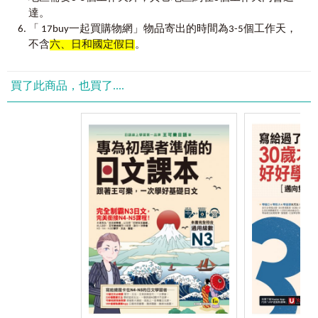
學習日期、時間等的表達方法，以詢問和回答生日為重點，
達。
＊
09 -16
課，主要學習形容詞、動詞。
迅速拉進彼此距離。
「 17buy一起買購物網」物品寄出的時間為3-5個工作天，
◆學習用形容詞表達人、事、物的模樣、狀態，及感情的表
 日期表達
不含
六、日和國定假日
。
達方法。
 時間表達
◆學習用動詞，表達更加具體的人的動作及狀態。
 年齡表達
買了此商品，也買了....
Chapter 09
由紀的性格很古怪
《我的第一本日本語學習書：連韓星都是這樣學日文》共有
6
透過由紀的性格學習い形容詞的用法。敬體形、敬體否定
大學習重點。
形、連用形、連體形和疑問形也一次學起來。
Point 1
學會書寫與口說
──
文字和發音
 什麼是い形容詞？
詳細說明50音的書寫順序和書寫方法，輕鬆記住平假名、片
 い形容詞的深化學習I
假名。在01-08課的學習內容中，假名及單字底下皆標記有羅
 基本形的種類
馬拼音，確保一開始就能學會準確的發音。
 否定形，敬體形、敬體否定形，連用形，連體形，疑問
形。
Point 2
從生活中學習
──
日語會話
透過有趣的故事，在愉悅無壓力的氣氛下學會基礎日語會
Chapter 10
他可愛嗎？
話。而在故事內容中所出現的基礎單字也都補充日文假名，
由紀和阿健的爸爸談論起阿健的小時候，一起學習い形容詞
看到哪就學到哪。另外依據故事內容，隨機補充日本相關的
的過去形語法吧！
小知識，方便學習者多元學習。
 い形容詞的深化學習II
 過去形，過去否定形，敬體過去形，敬體過去否定形。
Point 3
系統化的學習──
文法說明
 い形容詞選用表
會話中譯與關鍵單字一次統整，使學習者一眼就能掌握文章
的結構。為了幫助學習，整理出最常用到的句型，為了即學