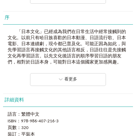
序漸進學習約符合N5-N4程度的文法，一次學好聽說讀寫。
Chapter 02
用日語問候
I
■
就算是只能用零碎時間學習的韓星，也能說出道地日文！
日語的早晨、中午、晚上的問候語都有不一樣的用法喔！在
序
以日常會話為學習主軸，搭配日籍老師親錄音檔，進行跟讀
本課中就來一探究竟吧！
學習，就算初學者也能夠馬上開口說日文。
 早晨的問候語
「日本文化」已經成為我們在日常生活中經常接觸到的
 中午（白天）的問候語
文化。以前只有哈日族喜歡的日本動漫、日語流行歌、日本
 晚上的問候語
《我的第一本日本語學習書：連韓星都是這樣學日文》
電影、日本連續劇，現今都已普及化。可能正因為如此，與
 睡前的問候語
完全顛覆日語學習的迷思！
先學習語言再接觸文化的其他語言相反，日語往往是先接觸
出版
15
年，成功幫助上萬名讀者順利學好日文，
文化再學習語言。以先文化後語言的順序學習日語的朋友
Chapter 03
用日語問候
II
有趣內容、輕鬆學習，學習成果立即見效！
們，相對於日語本身，可能對日本這個國家更加感興趣。
由紀在上學前和放學後問候媽媽和小貓們，學習日語的各種
問候語。
■
最有效的方法
日本是什麼樣的地方？日本生活著什麼樣的人？
 外出前的問候
看更多
透過看圖說、聽故事的方式，搭配每篇的重點文法概念說
跟韓國類似但又不同的日本！不同在哪裡？如何不同
 吃飯前的問候
明，最後實際動手寫練習題，聽說讀寫四管齊下，不想學會
呢？
 感謝和道歉的表達方法
日文也難。
為了幫助抱有這種疑問的人們，筆者希望，讀者透過在
詳細資料
Chapter 04
那是什麼？
■
最有趣的故事
假想中的日本發生的故事來學習日語，那麼學習起來將會既
在各個場合指著這個、那個進行問答，學習日語中最基礎的
全書共有16篇故事，透過主角的有趣生活學習日文，打破日
快樂又有趣，於是有了這本書的誕生。
簡短問答。
語言：繁體中文
語枯燥難學的印象，豐富的全彩插圖搭配故事讓你意猶未
 指示代名詞
ISBN：978-986-407-216-3
盡，不想把書闔上。
故事從跟隨貓主人去日本的韓國小貓喬高和安高開始，
 由名詞組成的名詞句型
頁數：320
牠們與主人失散後碰見了日本人由紀和阿健，由此發展了這
■
裝訂：平裝本
最系統的學習
本書的故事。書中由紀是典型的日本宅女，阿健是誠實的日