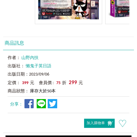
商品訊息
作者：
山野內扶
出版社：
懶鬼子英日語
出版日期：2023/09/06
299
定價：
399
元 會員價 :
75
折
元
商品狀態：
庫存大於50本
分享：
加入購物車