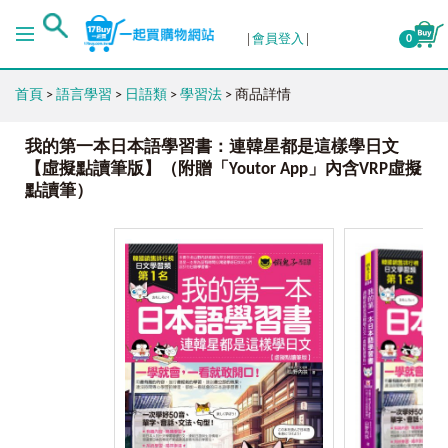
會員登入
0
首頁
>
語言學習
>
日語類
>
學習法
> 商品詳情
我的第一本日本語學習書：連韓星都是這樣學日文
【虛擬點讀筆版】（附贈「Youtor App」內含VRP虛擬
點讀筆）