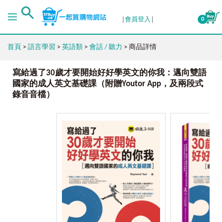
會員登入
0
首頁
>
語言學習
>
英語類
>
會話 / 聽力
> 商品詳情
寫給過了30歲才要開始好好學英文的你我：邁向雙語
國家的成人英文基礎課（附贈Youtor App，及兩段式
錄音音檔）