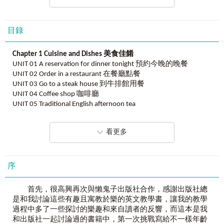
想要利用時間充實自己能力的你：
人生階段步向成熟，逐漸掌握生活重心，職場得心應手，生
活漸入佳境，30歲正是學好英文的好時機！
目錄
想要打好基礎、學習第二外語的你：
不論是升職還是加薪，第二外語能夠變成另一種捷徑！不用
Chapter 1 Cuisine and Dishes
美食佳餚
擔心基礎不好、學得慢，因為本書就是要幫你打好、打穩英
UNIT 01 A reservation for dinner tonight 預約今晚的晚餐
文的基礎！
UNIT 02 Order in a restaurant 在餐廳點餐
想要和孩子一起成長、學習英文的你：
UNIT 03 Go to a steak house 到牛排館用餐
擔心沒辦法輔導小朋友功課，那就一起進步吧！
UNIT 04 Coffee shop 咖啡廳
課程設計將觀念劃分小單元，好學習、好吸收，由專業美籍
UNIT 05 Traditional English afternoon tea
老師錄音，配合兩段式錄音，是最適合大人的英文自學課
本！
Chapter 2 Daily and Public Transportation
日常與大眾運輸
想要出國再也不須靠翻譯機的你：
看更多
UNIT 01 Metro and MRT 地鐵與捷運
再也不擔心說不出一句完整的英文！用單字心智圖記住關鍵
UNIT 02 Train and Express 火車及特快車
字，再跟著情境舉例學會話，生活道地會話完全難不倒你！
UNIT 03 Uber or Taxi 代步計程車
UNIT 04 Driving situations 行車狀況
序
想要靠自己看懂影集和電影的你：
UNIT 05 Gas station and charging station 加油站和充電站
曾經想要學好英文，卻屢屢失敗嗎？運用零碎時間，找到學
習關鍵，也能簡單打好英文基礎，電視上的台詞漸漸都能聽
首先，很高興再次與懶鬼子出版社合作，感謝出版社總
Chapter 3 School Life
學校生活
懂！
是和我討論這些有趣且寓教於樂的英文教學書，讓我的教學
UNIT 01 How to select courses? 要怎麼選課呢？
六個
Q&A
，釐清自己的英文學習需求！
過程中多了一些探討的樂趣和來自讀者的反響，而這本是我
UNIT 02 How to prepare tests? 要怎麼準備考試？
Q｜
老是覺得英文書的字好小？
和出版社一起討論過的書籍中，第一次挑戰寫給不一樣年齡