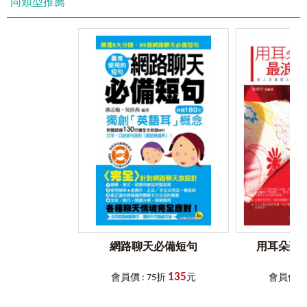
同類型推薦
✦ 隨文補充道地片語和俚語，搞懂英文的正確說法。
——掌握正確用法，就能說得輕鬆、用得道地！
Step 4_
兩段式錄音，聽力零阻力
✦ 練習聽力，就用「一般模式」：收錄全書中英文單字與英
文例句。
✦ 練習口說，就用「跟讀模式」：按下語速調整，自己掌握
語句速度，馬上練習跟著開口說。
✦ 模擬臨場感，就切換「練習模式」：切換到此模式，雙人
對話中的A或B將會隨機消音，讓你身歷其境，猶如與真人練
習對話。
——擺脫呆板的單字錄音，自由掌握進度與速度，真正的零
阻力學習！
Step 5_
手機聽音檔，哪裡都能聽
✦ 打開手機，下載『Youtor App（內含虛擬點讀筆）』。
✦ 打開書本，用手機掃描書中QR Code。
✦ 自由選擇播放模式與速度，一手掌握、隨掃隨聽。
網路聊天必備短句
用耳朵聽
——不再需要光碟機，隨時隨地，輕鬆聆聽！
135
［
VRP
虛擬點讀筆介紹］
會員價 : 75折
元
會員價 : 
在哪裡下載「
VRP
虛擬點讀筆」？
讀者可以掃描書中的QR Code連結，或是於App商城搜尋