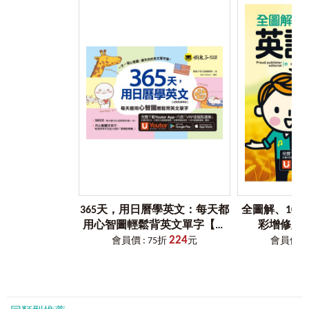
「I like to play basketball. 我喜歡打籃球。」，但能開始學會說
出「I enjoy going fishing in my leisure time. 有空時，我喜歡去
釣魚。」！
【使用說明】
兼顧「聽、說、讀、寫」全方面學習，本書的使用方法——
Step 1_
看關鍵單字，累積英語力
✦ 先看看情境主題，並聯想相關單字。
✦ 看看心智圖，找找看，聯想到的單字有沒有在上面呢？
✦ 書中心智圖共有6-7個分類，更隨機補充單字相關知識。
——聯想單字、輕鬆記憶，零基礎也能快速累積英文實力！
Step 2_
用實用例句，掌握日常句
✦ 先看看列舉的情境：這些情境，會發生什麼對話呢？
✦ 看一看書中的日常生活句，會在哪些時候應用到呢？
365天，用日曆學英文：每天都
全圖解、10
✦ 書中句子共有單句與對話句，並隨難易度補充應用金句。
用心智圖輕鬆背英文單字【虛
彩增修版
——為你把外國人的生活搬進書裡，只要會說這幾句，就能
224
擬點讀筆版】（附「Youtor
「Youtor A
會員價 : 75折
元
會員價 : 
和老外輕鬆對談！
App」內含VRP虛擬點讀筆）
讀
Step 3_
學慣用片語，說得最道地
✦ 學語言最重要的是「慣用語」，說對慣用語，就是掌握關
鍵字。