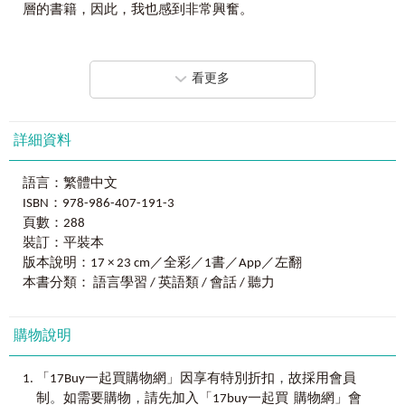
UNIT 03 Let’s go to the library! 一起去圖書館！
A
｜
30
歲，好輕鬆：把全書字體都改大一點點，讀起來清晰
層的書籍，因此，我也感到非常興奮。
UNIT 04 Where is the International Student Center? 國際學生中
又省力！
心在哪呢？
將全書字體放大成閱讀時眼睛也不會感到不舒適的大小；閱
回顧我的教學路，這十多年來，的確大多時候都面對著
UNIT 05 Move into the student dorm! 搬進學生宿舍
讀時不吃力，才是真正的省力！
年輕的臉孔，鮮少能以其他不一樣角度去思考的時候。這次
看更多
承蒙出版社邀約，著手進行這本給30 歲大人的英文書，是一
Chapter 4 Workplace
職場
Q
｜
老是覺得英文錄音都講好快，跟不上？
次具有挑戰性的寫作過程。為此，我和出版社多次書信往
UNIT 01 How to prepare your resume? 如何準備履歷？
A
｜
30
歲，聽得懂：兩段錄音、三種練習模式，身歷其境的
來，討論架構與面向，花了一年才讓這個不具形的點子，蛻
UNIT 02 How to prepare for an interview? 如何準備面試？
聽力練習！
變成現在你們手中的書籍，與你們相見。
詳細資料
UNIT 03 Company policies 公司規定
兩種音檔Ｘ三種聽力模式！有速度正常的「一般模式」，善
UNIT 04 In the office... 在辦公室裡
用Youtor App功能調整速度、慢慢聽的「跟讀模式」，還有能
在進行本書的期間，我參考了許多以往寫過的書籍，翻
UNIT 05 Documents and procedures 文件與流程
語言：繁體中文
讓你模擬練習與外國人對話的「對話模式」！詳情請見書籍
閱了英文教學路上前輩們的心血和作品，發現其實學習總是
UNIT 06 Talking on the phone 電話應對
ISBN：978-986-407-191-3
內文。
大同小異，只要用對方法，都能夠事半功倍，不論學習什麼
UNIT 07 Hold a meeting 舉行會議
頁數：288
都是一樣的，最重要的，就是學習方法！本書結合Youtor
UNIT 08 Let’s talk about laying off and quitting. 我們來聊聊資遣
Q
裝訂：平裝本
｜
閱讀文章都好長，抓不到重點、讀不懂單字，放棄掙扎
App（內含虛擬點讀筆），只要用手機掃描，就可以用手機
與離職。
是最後退路？！
聽音檔，難道不是最方便的一個學習方法嗎？另外要感謝出
版本說明：17 × 23 cm／全彩／1書／App／左翻
A
｜
30
歲，最適合：讀短文、學長句，從雙人會話進步到長
版社，願意配合我的想法，將音檔以兩段式的方式呈現，讓
本書分類： 語言學習 / 英語類 / 會話 / 聽力
Chapter 5
Go Shopping
去逛街
篇閱讀！
學習者能夠以不同的學習方式，去練習開口說英文。
UNIT 01 Shopping at the supermarket 超市購物
英文不好想看長篇文章，就像一步登天，容易疲倦、甚至灰
UNIT 02 Clothing shopping 購買服飾
心！本書設計先從基本的短句開始接觸，逐步變為閱讀長
購物說明
一如以往地，我要感謝廣大的讀者們，不論是你們的回
UNIT 03 Shopping for shoes 購買鞋子
句；再從單句到多人會話，逐步進階，不再害怕閱讀文章！
饋還是建議，我都確實地收到了，因為有你們的支持，才有
UNIT 04 Shopping for accessories 購買首飾
《寫給過了30歲才要開始好好學英文的你我：邁向雙語國家
，
「17Buy一起買購物網」因享有特別折扣
故採用會員
UNIT 05 Makeup and skin care 化妝品和保養品
Q
｜
單字跟做人一樣拿得起放得下，說實話就是根本記不得
的成人英文基礎課》這本書的誕生。希望這本書也能帶給大
。
，
制
如需要購物
請先加入「17buy一起買 購物網」會