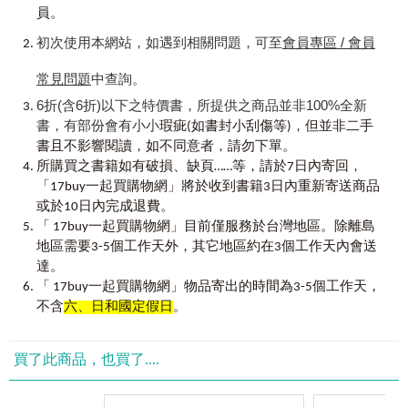
幾個？！
家一次美好的學習經歷，由衷期許能夠讓想學好英文的你，
Chapter 6 Health & Medication
健康與醫療
員。
A
｜
30
歲，有餘裕：心智圖延伸，「聯想單字」刺激想像、
不論年紀，都能享受學習的樂趣。
UNIT 01 Feel uncomfortable... 感到不舒服
加深印象！
Raymond Tsai 2022.09
初次使用本網站，如遇到相關問題，可至
會員專區 / 會員
UNIT 02 At the doctor’s 看醫生
利用「心智圖」去啟發第一印象、想像情境中可能會出現的
UNIT 03 Get hurt 受傷了
中文單字，再聯想自己學過或沒學過的英文單字，學英文單
常見問題
中查詢。
UNIT 04 Go to the pharmacy 去藥局
字也能「舉一反三」！
6折(含6折)以下之特價書，所提供之商品並非100%全新
Chapter 7 Daily Situation
生活情境
書，有部份會有小小
，
瑕疵(如書封小刮傷等)
但並非二手
Q
｜
一但換你開口說就會大腦當機，是因為不熟悉、不理解
UNIT 01 Go to a bank 去銀行
，
，
利用「情境」！
書且不影響閱讀
如不同意者
請勿下單。
UNIT 02 Going to the post office 去郵局
，
A
｜
30
歲，好動聽：從開口斷斷續續，也能進步到把英文會
所購買之書籍如有破損、缺頁……等，請於7日內寄回
UNIT 03 Going to the movie theater 去電影院
話說完順順利利！
「17buy一起買購物網」將於收到書籍3日內重新寄送商品
UNIT 04 Customer service 客服
英文會話的公式是「問題＋答案」！替你將每單元情境的元
或於10日內完成退費。
素列舉成問題，利用問題去思考答案，進行「引導式會
「 17buy一起買購物網」目前僅服務於台灣地區。除離島
Chapter 8 Traveling
旅遊
話」，搭配會話的情境設計與前面學過的單字，對話自然而
地區需要3-5個工作天外，其它地區約在3個工作天內會送
UNIT 01 Airport check-in 機場報到
然就出口成章！
UNIT 02 Boarding 登機
達。
UNIT 03 On the airplane 在飛機上
「 17buy一起買購物網」物品寄出的時間為3-5個工作天，
Q
｜
單字從「
pencil
鉛筆」開始？老是找不到吻合自己程度的
UNIT 04 Arrival 抵達
不含
六、日和國定假日
。
工具書？！
A
｜
30
歲，也能學會：用英文說出自己的近況、表達自己的
想法！
買了此商品，也買了....
30歲開始學英文，但是書中有些程度未免不太合適；擺脫「I
am going to school. 我要去上學。」的尷尬句子，從今天起學
會「I am on the way to work. 我在上班的路上。」！也許不再