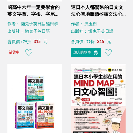
國高中六年一定要學會的
連日本人都驚呆的日文文
英文字首、字根、字尾：
法心智地圖(附9張文法心
任何人都能學會的單字拆
智地圖拉頁+心智圖教學課
作者： 懶鬼子英日語編輯群
作者： 洪玉樹
解術(附贈獨創世界最強字
程)
出版社： 懶鬼子英日語
出版社： 懶鬼子英日語
首、字根、字尾轉盤
+1CD+ 「Youtor App」內
315
315
會員價 : 79折
元
會員價 : 79折
元
含VRP虛擬點讀筆)
補貨中
加入購物車