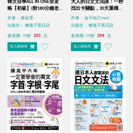
韓文自學ALL IN ONE全攻
大人的日文文法課：一秒
略【初級】(附180分鐘老
找出卡關點，30天重構日
師真人教學文法影片+最強
文腦！(附30堂Yumi老師親
作者： 林祉受
作者： 金子祐己Yumi
背單字神器字卡+40音筆順
自教學文法學習影片+
出版社： 懶鬼子英日語
出版社： 懶鬼子英日語
練習表+「Youtor App」內
「Youtor App」內含VRP
含VRP虛擬點讀筆)
355
虛擬點讀筆)
394
會員價 : 79折
元
會員價 : 79折
元
加入購物車
加入購物車