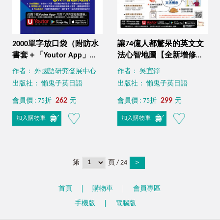
2000單字放口袋（附防水
讓74億人都驚呆的英文文
書套＋「Youtor App」內
法心智地圖【全新增修
含VRP虛擬點讀筆）
版】（附10張文法心智地
作者： 外國語研究發展中心
作者： 吳宜錚
圖拉頁＋文法教學影片＋
出版社： 懶鬼子英日語
出版社： 懶鬼子英日語
「Youtor App」內含VRP
262
虛擬點讀筆）
299
會員價 : 75折
元
會員價 : 75折
元
加入購物車
加入購物車
第
頁 / 24
＞
首頁
購物車
會員專區
手機版
電腦版