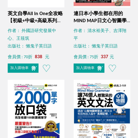
英文自學All in One全攻略
連日本小學生都在用的
【初級+中級+高級系列全
MIND MAP日文心智圖學
書套組】(3書+2,000單字
習法（附贈「Youtor
作者： 外國語研究發展中
作者： 清水裕美子、吉澤翔
電子書+字母筆順練習表
App」內含VRP虛擬點讀
心、王筱筑
平
+線上測驗+文法教學影片
筆）
出版社： 懶鬼子英日語
出版社： 懶鬼子英日語
+最好聊天的互動式會話速
學系統+「Youtor App」內
838
337
會員價 : 70折
元
會員價 : 75折
元
含VRP虛擬點讀筆)
加入購物車
加入購物車