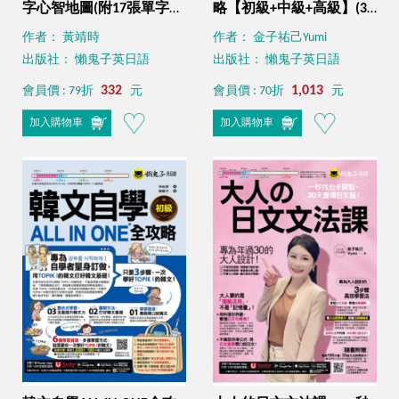
字心智地圖(附17張單字心
略【初級+中級+高級】(3
智地圖拉頁+「Youtor
書+老師真人教學文法影片
作者： 黃靖時
作者： 金子祐己Yumi
App」內含VRP虛擬點讀筆
+單字學習影片+句型學習
出版社： 懶鬼子英日語
出版社： 懶鬼子英日語
+專家講解心智圖教學課
影片+線上測驗+筆順練習
程)
332
表+範文電子書+「Youtor
1,013
會員價 : 79折
元
會員價 : 70折
元
App」內含VRP虛擬點讀
加入購物車
加入購物車
筆)