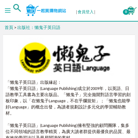
排序
會員登入
0
首頁
>
出版社：懶鬼子英日語
出版日期 (新→舊)
出版日期 (舊→新)
銷售量 (高→低)
「懶鬼子英日語」出版緣起：
銷售量 (低→高)
「懶鬼子英日語」(Language Publishing)成立於2009年，以英語、日
語教學工具書為主要出版品。「懶鬼子」完全拋開對語言學習的刻
板印象，以「在懶鬼子Language，不在乎爛規矩」；「懶鬼也能學
價格 (高→低)
好Language」的概念出發，為讀者規劃設計多元化的學習輔助教
材。
價格 (低→高)
「懶鬼子英日語」(Language Publishing)擁有堅強的顧問團隊，集多
位不同領域的語言教學精英，為廣大讀者群提供最優良的品質、最