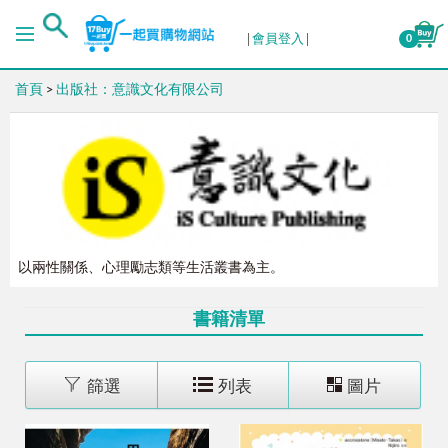
排序
會員登入
0
首頁
>
出版社：意識文化有限公司
出版日期 (新→舊)
出版日期 (舊→新)
銷售量 (高→低)
以兩性關係、心理勵志類等生活叢書為主。
銷售量 (低→高)
書籍清單
價格 (高→低)
篩選
列表
圖片
價格 (低→高)