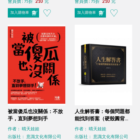
210
210
會員價 : 75折
元
會員價 : 75折
元
加入購物車
加入購物車
被當傻瓜也沒關係：不放
人生解答書：每個問題都
手，直到夢想到手
能找到答案（硬殼圓背精
裝 + 燙金書封）
作者： 晴天娃娃
作者： 晴天娃娃
出版社： 意識文化有限公司
出版社： 意識文化有限公司