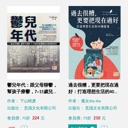
鬱兒年代：跟父母聊鬱，
過去很糟，更要把現在過
幫孩子療鬱，7~15歲兒童
好：打造理想生活的40個
憂鬱症的理解與陪伴（子
提案
作者： 下山晴彥
作者： 魔女sha sha
どものうつがわかる本
出版社： 意識文化有限公司
出版社： 意識文化有限公司
早く気づいてしっかり治
す）
224
210
會員價 : 75折
元
會員價 : 75折
元