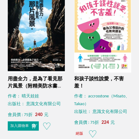
用盡全力，是為了看見那
和孩子談性說愛，不害
片風景（附精美防水書
羞！
衣）
作者： 晴天娃娃
作者： accrosstone（Misato、
出版社： 意識文化有限公司
Takao）
出版社： 意識文化有限公司
240
會員價 : 75折
元
224
會員價 : 75折
元
加入購物車
絕版