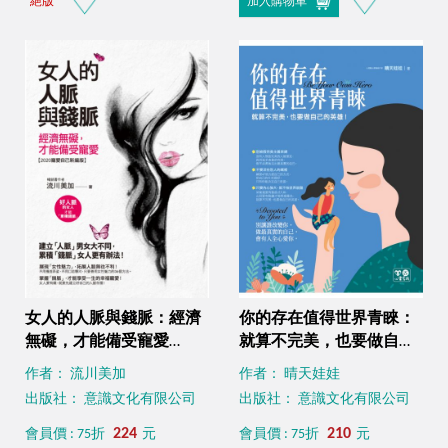
絕版
加入購物車
女人的人脈與錢脈：經濟
你的存在值得世界青睞：
無礙，才能備受寵愛
就算不完美，也要做自己
【2020寵愛自己新編版】
的英雄！
作者： 流川美加
作者： 晴天娃娃
出版社： 意識文化有限公司
出版社： 意識文化有限公司
224
210
會員價 : 75折
元
會員價 : 75折
元