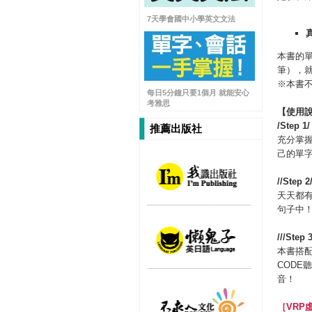
7天學會國中小學英文文法
本書的單
筆），
※本書
每日5分鐘只要1個月 就能安心
考雅思
【使用
/Step 1/
推薦出版社
充分掌
己的單
//Step 2
天天都
句子中
///Step 
本書搭配
COD
音！
［
VRP