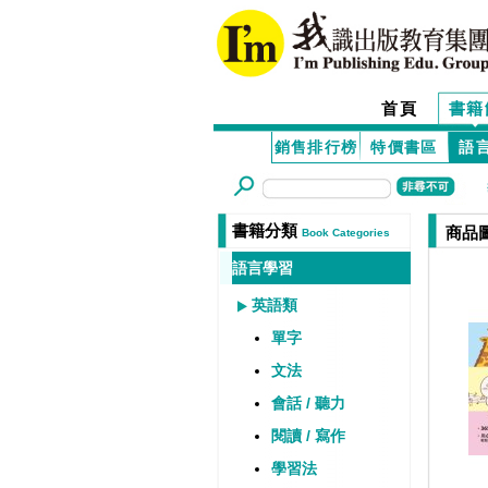
首頁
書籍
銷售排行榜
特價書區
語
書籍分類
商品
Book Categories
語言學習
英語類
單字
文法
會話 / 聽力
閱讀 / 寫作
學習法