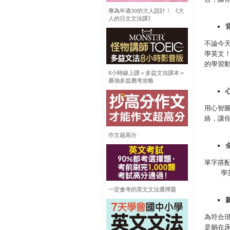
專為年過30的大人設計！ 《大
人的日文文法課》
不論今
學英文
的學習
8小時線上課＋多益文法課本＝
最強多益應考攻略
用心智
絡，讓
作文超高分
單字搭
學英文
一定會考的英文文法選擇題
為符合
是躺在