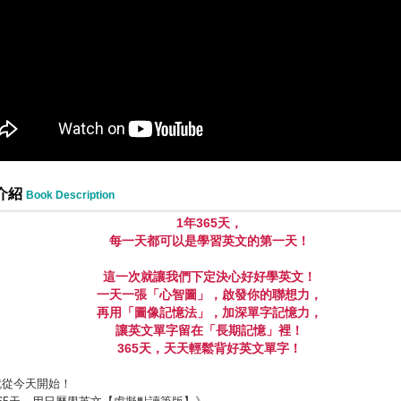
介紹
Book Description
1
年
365
天，
每一天都可以是學習英文的第一天！
這一次就讓我們下定決心好好學英文！
一天一張「心智圖」
，
啟發你的聯想力
，
再用「圖像記憶法」
，
加深單字記憶力，
讓英文單字留在
「
長期記憶
」裡
！
365
天，天天輕鬆背好英文單字！
就從今天開始！