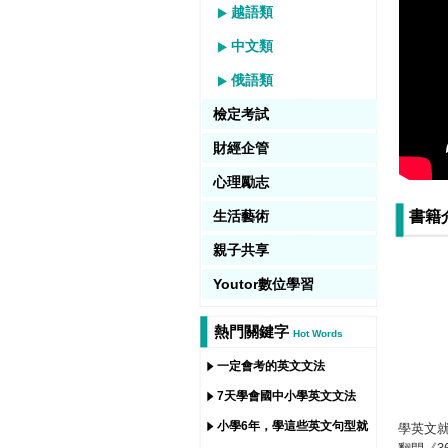
越語類
中文類
俄語類
檢定考試
財經企管
心理勵志
生活藝術
書籍
親子共享
Youtor數位學習
熱門關鍵字
Hot Words
一定會考的英文文法
7天學會國中小學英文文法
小學6年，學這些英文句型就
學英文