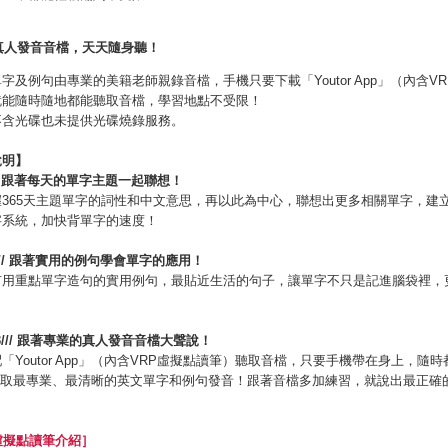
真人發音音檔，天天隨身聽！
字及例句由專業的美籍老師親錄音檔，手機只要下載「Youtor App」（內含V
就能隨時隨地都能聽取音檔，學習地點不受限！
不含光碟也未提供光碟燒錄服務。
說明】
跟著每天的單字主題一起聯想！
握365天主題單字的詞性和中文意思，再以此為中心，聯想出更多相關單字，建
字系統，加快背單字的速度！
//
跟著實用的例句學會單字的應用！
有用重點單字造句的實用例句，最貼近生活的句子，讓單字不只是記進腦袋裡，
！
3///
跟著專業的真人發音音檔大聲說！
「Youtor App」（內含VRP虛擬點讀筆）聽取音檔，只要手機帶在身上，隨時
E聽取最專業、最清晰的英文單字和例句發音！跟著音檔多加練習，就說出最正確
虛擬點讀筆介紹］