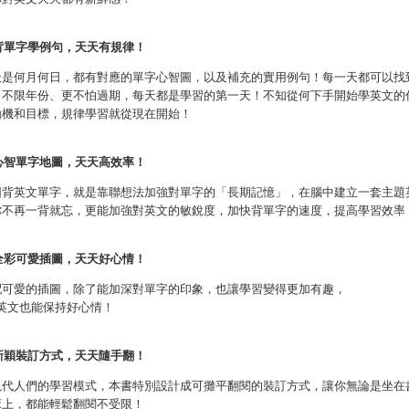
背單字學例句，天天有規律！
天是何月何日，都有對應的單字心智圖，以及補充的實用例句！每一天都可以找
！不限年份、更不怕過期，每天都是學習的第一天！不知從何下手開始學英文的
動機和目標，規律學習就從現在開始！
心智單字地圖，天天高效率！
圖背英文單字，就是靠聯想法加強對單字的「長期記憶」，在腦中建立一套主題
你不再一背就忘，更能加強對英文的敏銳度，加快背單字的速度，提高學習效率
全彩可愛插圖，天天好心情！
配可愛的插圖，除了能加深對單字的印象，也讓學習變得更加有趣，
也能保持好心情！
新穎裝訂方式，天天隨手翻！
現代人們的學習模式，本書特別設計成可攤平翻閱的裝訂方式，讓你無論是坐在
床上，都能輕鬆翻閱不受限！