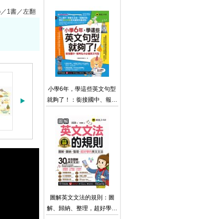
攻略（附贈「Youtor App」
App／1書／左翻
內含VRP虛擬點讀筆）
小學6年，學這些英文句型
就夠了！：銜接國中、報考
私中必備英文句型（附贈
「Youtor App」內含VRP虛
擬點讀筆）
圖解英文文法的規則：圖
解、歸納、整理，超好學的