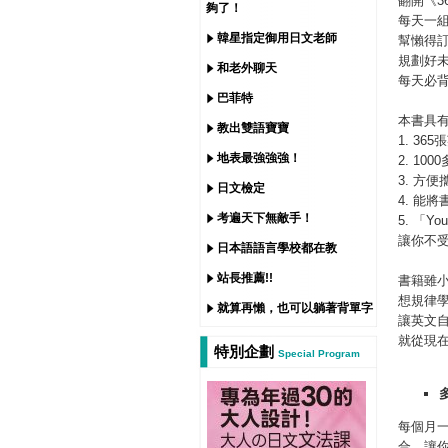
翻開《3
夠了！
每天一
韓星指定御用日文老師
幫懶得
規劃好未
和老外聊天
每天必
巴菲特
本書具
教出雙語寶寶
1. 36
地表最強強強！
2. 10
3. 方
日文檢定
4. 能
考遍天下無敵手！
5. 「Y
讓你不
日本語語言學校都在教
站長推薦!!
書籍雖
想規律
就算再懶，也可以躺著背單字
讓英文
就從現
特別企劃
Special Program
每個月
合，讓