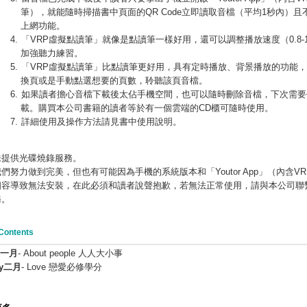
筆），就能隨時掃描書中頁面的QR Code立即讀取音檔（平均1秒內）且
上網功能。
「VRP虛擬點讀筆」就像是點讀筆一樣好用，還可以調整播放速度（0.8-1
加強聽力練習。
「VRP虛擬點讀筆」比點讀筆更好用，具有定時播放、背景播放的功能
換頁或是手動點選想要的頁數，聆聽該頁音檔。
如果讀者擔心音檔下載後太佔手機空間，也可以隨時刪除音檔，下次需要
載。購買本公司書籍的讀者等於有一個雲端的CD櫃可隨時使用。
詳細使用及操作方法請見書中使用說明。
未提供光碟燒錄服務。
們努力做到完美，但也有可能因為手機的系統版本和「Youtor App」（內含V
相容導致無法安裝，在此必須和讀者說聲抱歉，若無法正常使用，請與本公司聯
務。
Contents
y
一月
- About people 人人大小事
y
二月
- Love 戀愛必修學分