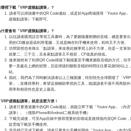
在哪裡下載「
VRP
虛擬點讀筆」？
讀者可以掃描書中的QR Code連結，或是於App商城搜尋「Youtor App
虛擬點讀筆）下載即可。
為什麼會有「
VRP
虛擬點讀筆」？
以往讀者購買語言學習工具書時，為了要聽隨書附贈的音檔，總是要拿出
用的CD播放器或利用電腦，又或是轉存到手機來使用，耗時又不方便。
坊間當然也有推出「點讀筆」來改善此種學習上的不方便，但是一支筆加
就要二、三千元，且各家點讀筆又不相容，CP值真的很低。
後來雖然有了利用QR Code掃描下載檔案至手機來聽取音檔的方式，但
要一直處在上網的狀態，且從掃描到聽取音檔的時間往往要花個5秒以上
結。
因此，我們為了同時解決讀者以上三種困擾，特別領先全球開發了「VR
筆」，並獲得專利，希望這個輔助學習的工具，能讓讀者不僅不用再額外
用率和相容性也是史上最高。
「
VRP
虛擬點讀筆」就是這麼方便！
讀者只要透過書中的QR Code連結，就能立即下載「Youtor App」（內
讀筆）。（僅限iPhone和Android二種系統手機）
下載完成後，可至App目錄中搜尋需要的音檔或直接掃描內頁QR Code
從雲端下載至手機使用。
當音檔已完成下載後，讀者只要拿出手機並開啟「Youtor App」（內含V