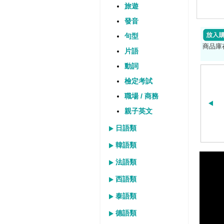
旅遊
發音
句型
商品庫
片語
動詞
檢定考試
職場 / 商務
親子英文
日語類
韓語類
法語類
西語類
泰語類
德語類