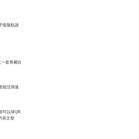
RP虛擬點讀
立一套專屬自
更能活用進
都可以掃QR
的英文發