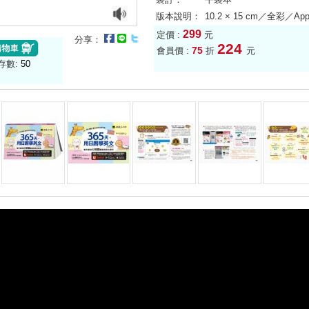
版本說明：
10.2 × 15 cm／全彩／
299
定價 :
元
分享：
224
75
會員價 :
折
元
存數:
50