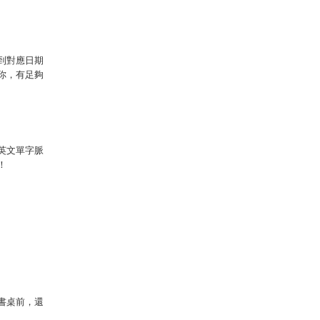
到對應日期
你，有足夠
英文單字脈
！
書桌前，還