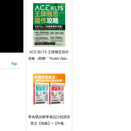
英文文法（附文法教學影片
＋「Youtor App」內含虛擬
點讀筆＋線上測驗）
ACE IELTS 王牌雅思寫作
攻略（附贈「Youtor App」
Top
內含VRP虛擬點讀筆）
專為雙語教學者設計的課室
英文【初級】+【中級】
（附60堂一對一課室英文教