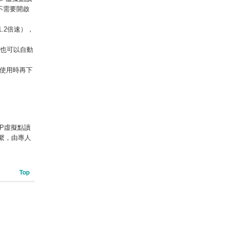
不需要開啟
.2倍速），
，也可以自動
使用時再下
RP虛擬點讀
繫，由專人
Top