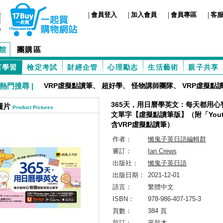
|
|
|
|
會員登入
加入會員
會員專區
客
館
團購區
言學習
檢定考試
財經企管
心理勵志
生活藝術
親子共享
熱門搜尋 |
VRP虛擬點讀筆
、
超好學
、
怪物講師團隊
、
VRP虛擬點
365天，用日曆學英文：每天都用心
圖片
Product Pictures
文單字【虛擬點讀筆版】（附「Youto
含VRP虛擬點讀筆）
作者：
懶鬼子英日語編輯群
審訂：
Ian Crews
出版社：
懶鬼子英日語
出版日期：
2021-12-01
語言：
繁體中文
ISBN：
978-986-407-175-3
頁數：
384 頁
裝訂：
平裝本