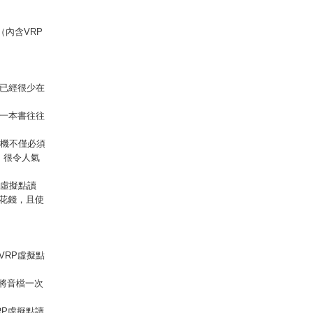
」（內含VRP
已經很少在
一本書往往
手機不僅必須
，很令人氣
P虛擬點讀
花錢，且使
含VRP虛擬點
，將音檔一次
RP虛擬點讀