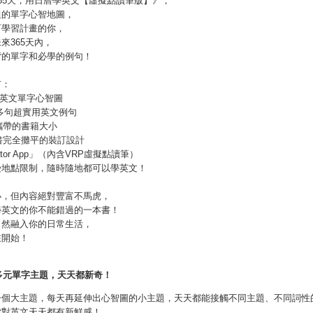
65天，用日曆學英文【虛擬點讀筆版】》，
組的單字心智地圖，
訂學習計畫的你，
來365天內，
背的單字和必學的例句！
有：
5張英文單字心智圖
00多句超實用英文例句
便攜帶的書籍大小
將書完全攤平的裝訂設計
outor App」（內含VRP虛擬點讀筆）
受地點限制，隨時隨地都可以學英文！
小，但內容絕對豐富不馬虎，
學英文的你不能錯過的一本書！
自然融入你的日常生活，
在開始！
多元單字主題，天天都新奇！
一個大主題，每天再延伸出心智圖的小主題，天天都能接觸不同主題、不同詞性
你對英文天天都有新鮮感！