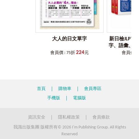
了能掌握單字的意思語用法之外，還可以觀察單字在句子中
的位置、助詞的搭配，有助於提升面對文字語彙、讀解題型
的應考力。
步驟
4
掌握關鍵：必考單字高效攻略
由臺籍名師與日檢滿分王聯手針對學習者盲點撰寫的補充內
大人的日文單字
新日檢JLPT 
容，首先，從必考單字帶出衍生字、同義字、反義字，擴展
字、語彙、文
單字量。再透過相似字或類似用法的解析，解決學習者的疑
224
一次到位 （
惑，最後搭配日檢滿分王的應考叮嚀，提醒容易失分的陷
會員價 : 75折
元
會員價 : 
阱，一次考過日檢N4-N5不是問題。
+解析兩
步驟
5
強化聽解：運用音檔熟練語感
日檢合格的最後一塊拼圖是聽力，本書邀請日籍與臺籍老師
錄製全書中日文單字與日文例句，幫助學習者掌握發音與語
首頁
購物車
會員專區
調。在準備考試的時候，還可以嘗試不看書，只使用Youtor
App（內含VRP虛擬點讀筆）聽音檔，進行影子跟讀法，讓耳
手機版
電腦版
朵習慣日籍老師的語速與斷句。當你的耳朵習慣了，面對聽
解考試便能游刃有餘。
資訊安全
隱私權政策
會員條款
※本書不提供光碟及音檔下載。
※音檔可離線聽取。
我識出版集團 版權所有© 2026 I'm Publishing Group. All Rights
Reserved