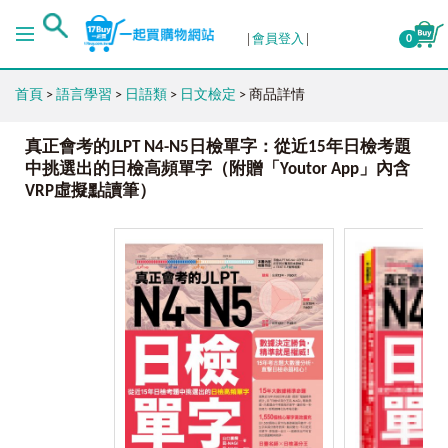
會員登入
0
首頁
>
語言學習
>
日語類
>
日文檢定
> 商品詳情
真正會考的JLPT N4-N5日檢單字：從近15年日檢考題
中挑選出的日檢高頻單字（附贈「Youtor App」內含
VRP虛擬點讀筆）