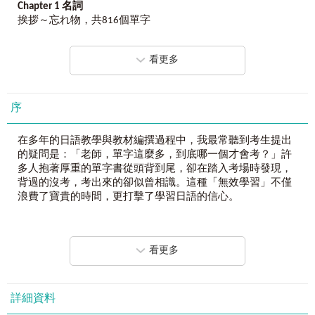
Chapter 1
名詞
挨拶～忘れ物，共816個單字
這
15
年來，會考的單字都在這裡了！
如果考卷只會出現這1,550個核心單字，為什麼你要浪費時間
一日目 挨拶～インターネット
背不會考的單字？數據說話！直擊JLPT N4-N5命題核心，最
看更多
二日目 上～オートバイ
精準的選字、最道地的用法，讓你帶著「正確答案」踏進考
三日目 お辞儀～風
場！
四日目 風邪～牛肉
數據決定勝負，精準就是權威！
五日目 牛乳～見学
序
用最高效率，換取
N4-N5
合格證書！
六日目 玄関～様
七日目 皿～住所
■
15
年大數據命題導航，讓你每一秒的努力都有價值
在多年的日語教學與教材編撰過程中，我最常聽到考生提出
八日目 ジュース～世界
蒐集近15年、共30回的考古題庫，利用大數據分析技術與專
的疑問是：「老師，單字這麼多，到底哪一個才會考？」許
九日目 席～チケット
家二度篩選，徹底排除冷門、過時、低頻單字。這不僅是一
多人抱著厚重的單字書從頭背到尾，卻在踏入考場時發現，
十日目 地図～どこ
本單字書，更是一份精準的命題地圖，確保你學的每一個
背過的沒考，考出來的卻似曾相識。這種「無效學習」不僅
十一日目 図書館～バイク
字，都是考官的出題重點。
浪費了寶貴的時間，更打擊了學習日語的信心。
十二日目 歯医者～飛行機
十三日目 ピザ～ボタン
■
1,550
個核心單字高效攻略：不只背單字，更能看穿考題
這本書的誕生，就是為了終結這種焦慮。我們深信，日檢考
十四日目 ホテル～山
嚴選最核心的1,550個單字，並針對考生痛點精準的高效攻
試不只是語言能力的測試，更是一場關於「資訊篩選」的挑
十五日目 湯～忘れ物
略：
看更多
戰。為了提供最精準的內容，我們不惜耗費大量人力與時
1. 同反義字與衍生詞：建立網絡化記憶，學習效率翻倍。
間，系統化地整理了近15年的日檢考古題庫。透過電腦大數
2. 名師考點筆記：詳細解析使用方式、易混淆意思、近義字
據統計出現頻率，並由專業教學團隊進行二次篩選，從上萬
Chapter 2
動詞
辨析。
個詞彙中去蕪存菁，最終精煉出這1,550個「真正會考」的核
詳細資料
会う～割れる，共249個單字
3. 應試防錯指南：直接指出考生最易掉入的陷阱，一眼看穿
心單字。