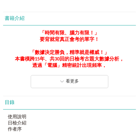
書籍介紹
「時間有限、腦力有限！」
要背就背真正會考的單字！
「數據決定勝負，精準就是權威！」
本書橫跨
15
年、共
30
回的日檢考古題大數據分析，
透過「電腦」精密統計出現頻率，
並由日檢
N1
滿分王「人腦」嚴格篩選，
從上萬詞彙中去蕪存菁，
看更多
精煉出
1,550
個「核心必考單字」！
如果你只有三個月、一個月，甚至一週就要進考場，
目錄
你需要的只有「真正會考」的那一個單字！
如果你只求高分過關，而不是要考滿分，
使用說明
那為什麼要浪費時間去背「根本不會出現在考卷上」的
日檢介紹
單字？
作者序
這一次，我們不走冤枉路，
這一次，我們只背一定會考的日檢單字！