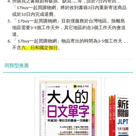
，
精華與臺日名師經驗的工具書，能帶領你以最高效率跨越日
所購買之書籍如有破損、缺頁……等，請於7日內寄回
ああ～私，共305個單字
陷阱。
檢門檻，開啟更廣闊的日語學習之路。
「17buy一起買購物網」將於收到書籍3日內重新寄送商品
或於10日內完成退費。
一日目 ああ～お礼を言う
數據不會騙人，精準就是你合格的保證。
山口廣輝、凪-NAGI
「 17buy一起買購物網」目前僅服務於台灣地區。除離島
二日目 課～三匹
放棄無效學習，
2026.03
地區需要3-5個工作天外，其它地區約在3個工作天內會送
三日目 三分～では
現在就開始這場「高勝率」的日檢挑戰！
四日目 という～はい
達。
五日目 杯～私
「 17buy一起買購物網」物品寄出的時間為3-5個工作天，
【使用說明】
不含
六、日和國定假日
。
步驟
1
建立基礎：熟練
1,550
核心單字
本書蒐集近15年共30回考古題，透過電腦統計與專家二度篩
同類型推薦
選，徹底排除15年來低頻出現的贅詞，想要一次考過日檢
N4-N5，就務必要熟練這1,550個經過電腦統計與專家篩選的
核心單字。
步驟
2
固定學習：每天學習
50
個單字
養成每天固定學習的習慣，每天只要讀50個單字，熟悉單字
的用法，建立大腦記憶，只要30天就能掌握日檢N4-N5必考
的1,550個核心單字。
步驟
3
理解語境：日籍老師撰寫例句
背單字最怕知道意思卻不會用，本書邀請日籍老師編寫的例
句，例句完全對標 N4-N5的程度與考場情境。透過例句，除