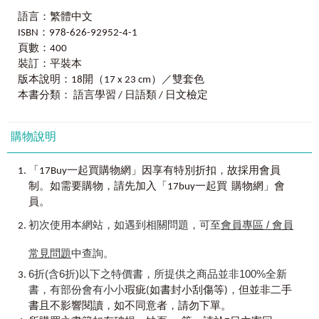
出題邏輯。
一日目 会う～終わる
語言：繁體中文
在編寫本書的過程中，我們特別注意到學習者的需求：不僅
二日目 飼う～さわぐ
■
ISBN：978-626-92952-4-1
臺
日名師
x
日檢滿分王：業界最強權威背書
要掌握單字，還要能同時學習 N5-N4 的文型。因此，我們精
三日目 触る～届く
集結日語檢定教學的專家，打造公信力最強的學習內容：
頁數：400
心設計例句，使同一個單字能在不同例句中重複出現，方便
四日目 届ける～弾く
1. 日籍老師：確保單字的重音、例句都道地流暢，符合實際
裝訂：平裝本
讀者記憶與理解。同時，由於本書範圍以 N4 為上限，例句
五日目 引く～割れる
生活語感。
在「です・ます形」與普通形之間各佔一半，幫助讀者熟悉
版本說明：18開（17 x 23 cm）／雙套色
2. 臺籍名師：結合多年教學經驗，精準點出臺灣學生最容易
兩種表現方式。例句的難度也循序漸進，前半部簡單易懂，
本書分類： 語言學習 / 日語類 / 日文檢定
Chapter 3
形容詞
出錯的盲點。
後半部逐步增加文型複雜度，但仍嚴格控制在 N4 範圍內。
青い～若い，共111個單字
3. 日檢滿分王：以「應試者」的視角進行審訂，傳授最高效
單字與例句的發音則依據《NHKアクセント辞典》，部分單
的奪分筆記。
購物說明
字可能標示兩種正確的音調，確保學習者掌握自然語感。
一日目 青い～簡単
二日目 危険～強い
■
全書音檔模擬實戰情境：聽解力與語感同步提升
除了確保單字的高命中率，我們更強調「實戰應用」的權威
，
「17Buy一起買購物網」因享有特別折扣
故採用會員
三日目 丁寧～若い
全書單字、例句完整錄音，內容完全比照日檢考試的音速與
性。全書例句由日籍老師親自編寫，確保語感道地且完全符
。
，
制
如需要購物
請先加入「17buy一起買 購物網」會
情境。讓你利用通勤、零碎時間進行聽覺記憶，不只記住單
合 N4-N5的難度標準；同時，由臺籍老師針對臺灣學生的學
員。
字，更讓耳朵提前習慣考場節奏，同步強化聽解實力，打造
習盲點，補充同反義字、衍生詞與應考重點，達到「舉一反
Chapter 4
副詞
絕對主場優勢。
三」的加乘效果。此外，配合全書單字與例句的完整錄音，
初次使用本網站，如遇到相關問題，可至
會員專區 / 會員
朝早く～わざわざ，共72個單字
讓你在通勤、休息時也能透過聽覺加強記憶，同步提升聽解
【本書適合對象】
實力。
常見問題
中查詢。
一日目 朝早く～そんなに
1. 想要求快、求準的考生：拒絕厚重的字典式背誦，只想鎖
二日目 だいたい～わざわざ
6折(含6折)以下之特價書，所提供之商品並非100%全新
定必考範圍。
考試有範圍，時間卻有限。這本書不是要讓你變成字典，而
書，有部份會有小小
，
2. 初次報考 N4-N5 的學習者：需要權威數據指引，建立學習
瑕疵(如書封小刮傷等)
但並非二手
是要成為你手中最有力的武器。當你翻開這本書，你背下的
信心。
，
，
書且不影響閱讀
如不同意者
請勿下單。
每一個字，都是通往合格的堅實腳印。願這本集結了大數據
Chapter 5
其他
3. 遇到瓶頸的自學者：需要名師解析辨析相似字，破解日檢