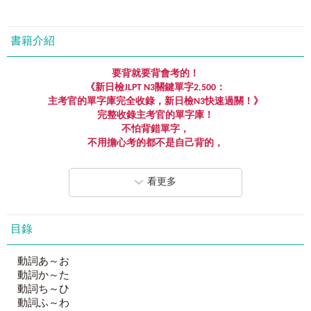
書籍介紹
要背就要背會考的！
《新日檢JLPT N3關鍵單字2
,
500
：
主考官的單字庫完全收錄，新日檢N3快速過關！》
完整收錄主考官的單字庫！
不怕背錯單字，
不用擔心考的都不是自己背的，
不浪費任何一點時間，
就是要給你高效率！高命中率！高報酬率！
看更多
再加上其他單字書沒有的各式學習功能：
電腦+人腦嚴選、擬真試題、前尋後找、虛擬點讀筆App……
翻一頁你就會忍不住說：
「為什麼不早點出！日檢就不用考得那麼辛苦！」
目錄
對考生來說沒有時間可以浪費，去背那些不會考的單字，佔
動詞あ～お
了大腦容量考試時卻又完全想不起來，完全沒有報酬率可
動詞か～た
言，不如把時間花在重點單字上，讀熟這些必考單字才是得
動詞ち～ひ
分之道，其餘省下來的時間還能多讀一些文法和閱讀，這才
動詞ふ～わ
是聰明人的做法！