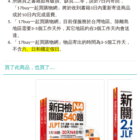
，
獨家免費附贈的虛擬點讀筆App，沒有CD播放器也沒關
所購買之書籍如有破損、缺頁……等，請於7日內寄回
係，用手機就能輕鬆聽音檔，學習不受限！
「17buy一起買購物網」將於收到書籍3日內重新寄送商品
或於10日內完成退費。
「 17buy一起買購物網」目前僅服務於台灣地區。除離島
【
日檢教學專家
好評推薦
】
地區需要3-5個工作天外，其它地區約在3個工作天內會送
★★★王可樂老師都好評推薦★★★
達。
連王可樂老師都推薦的「新日檢N3單字書」，快跟著
「 17buy一起買購物網」物品寄出的時間為3-5個工作天，
王可樂老師一起學好日文：
不含
六、日和國定假日
。
www.facebook.com/wangcolaneko/，考取日檢合格證書
就是這麼簡單！
買了此商品，也買了....
【使用說明】
步驟
1
迅速掃描範圍單字，開啟記憶大門
背單字的第一步可以先鎖定範圍，範圍可以一單元為基準，
或者配合自己的學習時間和步調來做調整。先將範圍內的單
字迅速掃描過一遍，留下初步印象後再更深入地去記憶。
步驟
2
搭配例句學習單字，越生活越好背
初步掃描單字後，下一步就是透過例句加深對單字的印象。
例句若是生活化，不僅記得快，背得也開心，最重要的是，
之後不論是在考場上或是生活中都能運用，這樣才能稱得上
一本好的單字書。