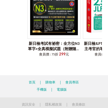
這種時候就用本書附贈的單字別冊，輕巧方便，隨身攜帶隨
時翻閱，瑣碎的時間又比別人多背好幾個單字。
步驟
7
考前要衝刺，參考單字重要度準沒錯
本書標示的單字重要度，能夠解決上考場前想做最後衝刺卻
不知道該怎麼衝的窘境。平時做好單字庫的整備，考前多看
重點單字，進考場就不慌，你只需要打開試卷，秒殺那些單
字題！
新日檢考試有祕密：全方位N3
新日檢JLPT 
［
VRP
虛擬點讀筆介紹］
單字+全真模擬試題（附贈隨身
主考官的單字
為什麼會有「虛擬點讀筆
App
」？
299
單字本+1MP3+防水書套）
日檢N3快速過
會員價 : 75折
元
會員價 : 
以往讀者購買語言學習工具書時，為了要聽隨書附贈的音檔，總是要
拿出已經很少在用的CD 播放器或利用電腦，又或是轉存到手機來使
一定會考的單字
用，耗時又不方便。
擬點讀
坊間當然也有推出「點讀筆」來改善此種學習上的不方便，但是一支
筆加一本書往往就要二、三千元，且各家點讀筆又不相容，CP值真的
很低。
首頁
購物車
會員專區
後來雖然有了利用QR Code描掃下載檔案至手機來聽取音檔的方式，
但手機不僅必須要一直處在上網的狀態，且從掃描到聽取音檔的時間
手機版
電腦版
往往要花個五秒以上，很令人氣結。
因此，我們為了同時解決讀者以上三種困擾，特別領先全球開發了
「虛擬點讀筆」App，並獲得專利，希望這個輔助學習的工具，能讓
資訊安全
隱私權政策
會員條款
讀者不僅不用再額外花錢，且使用率和相容性也是史上最高。