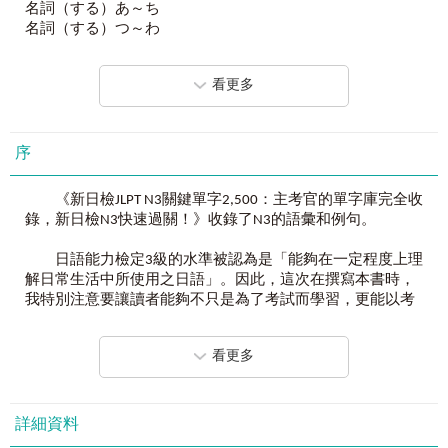
名詞（する）あ～ち
名詞（する）つ～わ
這本單字書到底哪裡不一樣？
名詞あ～お
坊間太多日文單字書，每一本都有不同的功能，但也
名詞か～け
同時缺少一些功能。《新日檢JLPT N3關鍵單字2,500：
看更多
名詞こ～そ
主考官的單字庫完全收錄，新日檢N3快速過關！》吸
名詞た～に
收所有單字書精華，再加上其他書沒有的獨家功用，
名詞ぬ～ふ
讓你邊背邊讚嘆：「這本書怎麼都知道我想要什
名詞へ～み
序
麼！」。
名詞む～わ
形容詞あ～く
l
單字最關鍵
《新日檢JLPT N3關鍵單字2,500：主考官的單字庫完全收
形容詞け～は
電腦交叉比對加上日語名師嚴選，新日檢主考官最愛
錄，新日檢N3快速過關！》收錄了N3的語彙和例句。
形容詞ひ～わ
考的單字都在這，不需要的單字通通走開，日檢合格
副詞あ～そ
靠這本就夠！
日語能力檢定3級的水準被認為是「能夠在一定程度上理
副詞た～わ
解日常生活中所使用之日語」。因此，這次在撰寫本書時，
其他
l
內容最詳盡
我特別注意要讓讀者能夠不只是為了考試而學習，更能以考
自他動詞、一二三類動詞、重音、動詞9大變化等，你
試為契機，學習到能用來和日本人順暢地對談的單字及句
想要的單字資訊通通有！
子，所以本書所選的單字也集中在日常生活中的詞彙上。當
*另附主考官用隨身單字冊。
看更多
然，以外來語為中心的片假名，也是以這樣的出發點來選擇
l
例句最生活
的。
例句對了，單字就好背了！本書提供最生活化的例
句，搭配最正統的日文發音，就像在日本一樣！
而關於漢字單字的選擇，比起正式文書裡用法較生硬的
詳細資料
漢語，會更優先選擇適用於會話等用法較為輕鬆的和語，這