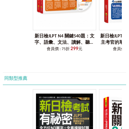
步驟
3
用虛擬點讀筆
App
，音檔一秒入耳
有好東西就要跟好讀者分享！有了本書獨家附贈的虛擬點讀
筆App，沒有CD播放器也沒關係，只要有手機和書籍就能隨
時聽音檔。眼觀單字，耳聽音檔，學習效率up。本書的音檔
包含日文例句，聽整句，記更熟。
新日檢JLPT N4 關鍵540題：文
新日檢JLPT 
字、語彙、文法、讀解、聽解
主考官的單字
步驟
4
勤練擬真試題，檢視學習成效
299
一次到位（5回全真模擬試題
日檢N1快速過
會員價 : 75折
元
會員價 : 
各單元結束後，還有最擬真的單字試題可以練習。利用試題
+解析兩書+CD）
一定會考的單字
來檢測學習成效，抓出沒背熟的單字，並針對那些單字再加
擬點讀
強背誦，以增加對單字的印象。試題皆依日檢考試的形式出
題，讓你更加習慣日檢題型。
同類型推薦
步驟
5
善用查找功能，往前複習往後預習
單字看一看，一定會碰到「疑？這個單字跟某某單字好像」
的時候，這時候要在茫茫單字海裡找到那個字實在是一大工
程。本書在單字旁附上相似字的所在頁碼，往前翻是複習，
往後看是預習，記憶度大增沒話說。
步驟
6
隨身攜帶別冊，想背就背效果加倍
平時可以挑零碎的時間來背單字，但厚重的單字書只會給肩
膀沉重的負擔，而且常常帶出去了卻沒看，實在有些不便。