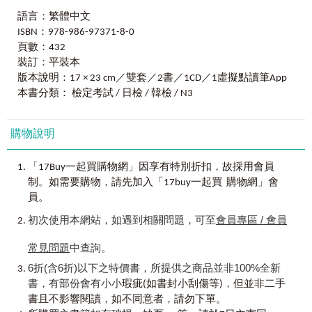
l
試題最擬真
也是為了讓讀者能更貼近日常生活會話的緣故。此外，也希
語言：繁體中文
每單元結束都有試題可以練習，試題仿照日檢單字題
望能讓母語為中文的學習者加強對不易推敲出其發音的和語
ISBN：978-986-97371-8-0
出題，不僅能檢測學習成效，還能加深對單字的印
的學習。
頁數：432
象。
裝訂：平裝本
在例句中，我大量使用了日本人平常使用的會話，提高
l
查找最方便
了句子的實用性。由於例句中的動詞有多種變化形式，除了
版本說明：17 × 23 cm／雙套／2書／1CD／1虛擬點讀筆App
單字旁附上相似字的所在頁碼，不用再大海撈針找單
動詞原形以外，還有た形和ない形等等，所以如果一邊思索
本書分類： 檢定考試 / 日檢 / 韓檢 / N3
字，省下的時間留著背單字吧！
各動詞的類型和變化一邊學習的話，學習效果會更強。
l
方向最清楚
購物說明
透過《新日檢JLPT N3關鍵單字2,500：主考官的單字庫完
依單字可能出現的情境列出，碰上聽力及閱讀題時，
全收錄，新日檢N3快速過關！》，不僅能學到日語能力檢定
自然能快速聯想到相關單字，作答反應就是快！
3級的詞彙而已，還可以掌握更多的實用日文。如果這本書能
，
「17Buy一起買購物網」因享有特別折扣
故採用會員
使讀者和日本人順利地進行交談、活用在日本的生活上的
。
，
制
如需要購物
請先加入「17buy一起買 購物網」會
l
應試最安心
話，那將是我的榮幸。
員。
標示單字重要度，考前把握關鍵中的關鍵，要抱佛腳
也要知道抱哪隻，考場上才能不慌不忙！
青葉政宗
初次使用本網站，如遇到相關問題，可至
會員專區 / 會員
l
攜帶最輕巧
常見問題
中查詢。
特別附贈主考官一定會考的單字隨身冊，隨身攜帶，
6折(含6折)以下之特價書，所提供之商品並非100%全新
走到哪背到哪，突然想找什麼單字也能隨時翻閱！
書，有部份會有小小
，
瑕疵(如書封小刮傷等)
但並非二手
，
，
l
聽力最即時
書且不影響閱讀
如不同意者
請勿下單。