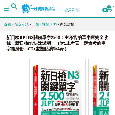
會員登入
0
首頁
>
檢定考試
>
日檢 / 韓檢
>
N3
> 商品詳情
新日檢JLPT N3關鍵單字2500：主考官的單字庫完全收
錄，新日檢N3快速過關！（附1主考官一定會考的單
字隨身冊+1CD+虛擬點讀筆App）