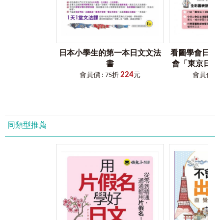
57 害怕－膽小鬼
58 失望－憂鬱
59 不滿－埋怨
60 鬧情緒－生氣
61 哭
62 笑
日本小學生的第一本日文文法
看圖學會日本語
書
會「東京日本
第七章
狀態、變化
224
法
會員價 : 75折
元
會員價 : 
63 出來－充滿
64 產生－生長
65 乾燥－濕潤
66 聚集－分散
67 晴朗－陰沉
同類型推薦
68 吵鬧－安靜
69 疼痛－痊癒
70 漂亮－醜陋
71 開始－結束
72 流行－過時
73 鹹－甜
74 聰明－愚笨
75 懶惰－麻煩
76 忘記－想起