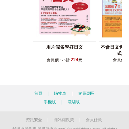
★ 特殊專題「各式各樣的禮物」
用片假名學好日文
不會日文也能
式日
224
會員價 : 75折
元
會員價 : 
首頁
購物車
會員專區
手機版
電腦版
資訊安全
隱私權政策
會員條款