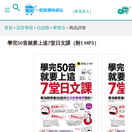
會員登入
0
首頁
>
語言學習
>
日語類
>
學習法
> 商品詳情
學完50音就要上這7堂日文課（附1 MP3）