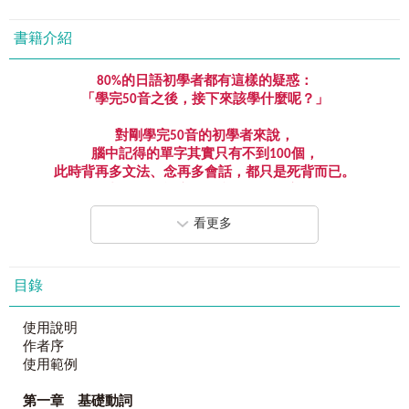
書籍介紹
80%
的日語初學者都有這樣的疑惑：
「學完
50
音之後，接下來該學什麼呢？」
對剛學完
50
音的初學者來說，
腦中記得的單字其實只有不到
100
個，
此時背再多文法、念再多會話，都只是死背而已。
若想要活用語言，就必須學好單字，
學完
50
音，就來背單字吧！
看更多
《學完
50
音就要上這
7
堂日文課》
專為剛學會
50
音的日文初學者們設計！
只要上完這
7
堂課，你就能夠成為「日語人」！
目錄
學完
50
音，就來背單字吧！
使用說明
不要再糾結平假名與片假名的發音，也不要再練習簡單到不
作者序
行的單字了，剛學會50音的你，需要的是更實用、更進階的
使用範例
日語學習課程。
第一章 基礎動詞