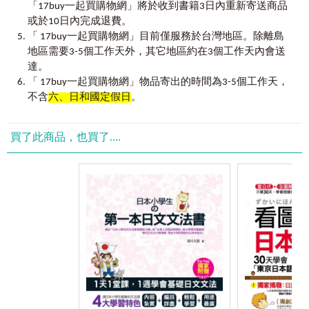
［範例］想要表示「等待到疲累」的意思，可以用以下種表
「17buy一起買購物網」將於收到書籍3日內重新寄送商品
現方式：「待ちきれない」或「待ちくたびれる」。但細究
或於10日內完成退費。
第五章
生活動作
語意，「待ちきれない」是表示「無法再等下去了～」；而
「 17buy一起買購物網」目前僅服務於台灣地區。除離島
40 拜託－申請
「待ちくたびれる」則是「等到累了」。
地區需要3-5個工作天外，其它地區約在3個工作天內會送
41 交往－分手
42 矇騙－受騙
達。
★
最超值的補充學習
43 躲藏－發現
「 17buy一起買購物網」物品寄出的時間為3-5個工作天，
每個單字皆搭配一句生活會話，透過例句來熟悉單字的用
44 等待－被放鴿子
不含
六、日和國定假日
。
法，從中體會到單字使用上的細微語感差異。並且單字與例
45 休息－忙碌
句皆請日籍老師錄音，同時加強日語聽說力。
46 吵架－道歉
47 使用－包裹
買了此商品，也買了....
★
隨機補充的小專題
48 工作－辭職
除了整理某個專題所聯想到的單字之外，也針對台灣學習者
49 學習－教導
最容易混淆的「不及物動詞、及物動詞」進行說明與整理。
50 乘坐－下車
51 抓－舉
★
最划算的
MP3
52 給－收
由日籍老師（一男一女）親自錄音MP3，讓你能學到最道地
53 打碎－破碎
的日語發音。MP3收錄主題的日文單字與日文例句。
★ 特殊專題「及物動詞和不及物動詞」
［請留意本書附贈CD片內容音檔為MP3格式。頁碼即音檔的
檔名。］
第六章
情緒
54 痛苦－暈眩
55 有趣－無聊
56 驚嚇－受到驚嚇