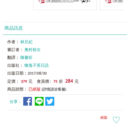
商品訊息
作者：
林旦妃
審訂者：
奧村裕次
翻譯：
陳馨祈
出版社：
懶鬼子英日語
出版日期：2017/08/30
284
定價：
379
元 會員價 :
75
折
元
商品狀態：
已絕版
(詳情請洽客服)
分享：
絕版