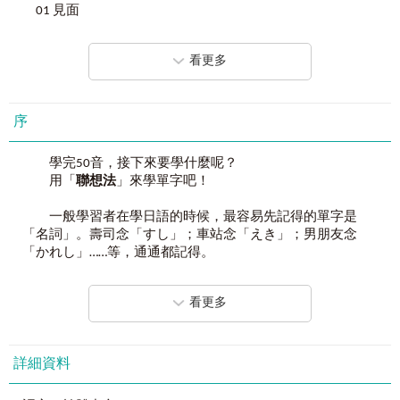
「單字」是所有語言的根本，用「單字」來學日文吧！
01 見面
如果單字沒學好，就算背再多文法、念再多會話，都沒辦法
02 往上、使～往上
靈活運用！只要學會這些單字，恭喜你，你已拿到晉升成
03 對
「日語人」的門票了！
看更多
04 推
05 硬的
專為剛學會
50
音的日文初學者們設計！
06 刺、指、照射
《學完
50
音就要上這
7
堂日文課》有最完整的分類──
07 立
序
要學，就要學最實用的！全書將單字分成7大章節，包含基礎
08 抓
動詞、生活常用的動詞或慣用語……等76個主題，並根據主題
收錄相關或相似的單字，讓你一次就能學到最完整的內容。
學完50音，接下來要學什麼呢？
第二章
身體慣用語
用「
聯想法
」來學單字吧！
09 頭
《學完
50
音就要上這
7
堂日文課》有最實用的單字──
10 臉
你知道和人意外相見，要用「会う」還是「遭う」呢？你知
一般學習者在學日語的時候，最容易先記得的單字是
11 眼
道同樣表示「糾纏」，せがむ和ねだる的語感有什麼不同
「名詞」。壽司念「すし」；車站念「えき」；男朋友念
12 鼻
嗎？日本人評斷你日語好壞的關鍵，就在於你是否能夠掌握
「かれし」……等，通通都記得。
13 口
單字的正確應用方式！
14 齒
那動詞跟形容詞呢？
15 舌
看更多
《學完
50
音就要上這
7
堂日文課》有最道地的會話──
吃壽司的「吃」要用哪個字？去車站的「去」要怎麼
16 手臂
想要成為日語人，光靠背單字是不行的，透過例句來熟悉單
說？
17 腰
字的細微語感差異才是最正確的學習法。書中的每個單字都
18 腹部
搭配一句會話句，一次就能學好單字與會話！
對於日文初學者來說，背完50音，知道一些簡單的生活
詳細資料
19 腿
單字（以名詞居多），接下來就會發現自己很難完全記得動
20 心情、情緒、想法
［獨家附贈］圖解字義
+
日師親錄
MP3
詞、形容詞的用法，常常會需要透過查找字典來進一步理