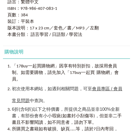
語言：繁體中文
透過插圖，生動描繪出單字的意思，便於讀者記憶學習，再
解。但字典收錄的是字面上的解釋，看了也不知道怎麼使
第三章
自然、動物慣用語
ISBN：978-986-407-083-1
加上日籍老師親錄的MP3，收錄全書的單字與例句，學習更
用，碰到「中文是同樣的意思，但日文有不同的字彙可以使
21 水
頁數：384
加完整。
用」，也不知道怎麼辦。
22 油
裝訂：平裝本
23 風、傳聞
學完五十音你可以：
為了解決日文初學者的困擾，我規劃出這本能讓學習者
版本說明：17 x 23 cm／套色／書／MP3 ／左翻
24 妖怪、鬼怪、魔鬼、惡魔、鬼神
看懂
50
音、看著小字的拼音唸出單字。
記憶所有相似字彙的學習工具書。《學完50音就要上這7堂
本書分類： 語言學習 / 日語類 / 學習法
25 動物
看完這本《學完
50
音就要上這
7
堂日文課》你可以：
日文課》挑選並收錄日常生活中常用到的字彙、慣用語，總
26 貓
掌握單字的正確應用方式、掌握成為「日語人」的門票。
共有1,610個。以物以類聚、聯想式的方法，將這些慣用語整
27 尾巴
購物說明
理成7堂課、76個主題，再透過可愛的飯糰人插圖，將很難
28 昆蟲
用文字描述清楚的意思，用圖解的方式說明。衷心希望這本
29 鳥類、兩棲類、魚類
【使用說明】
書能夠幫助到所有日文初學者！
，
「17Buy一起買購物網」因享有特別折扣
故採用會員
★
最完整的課程架構
。
，
第四章
身體動作
制
如需要購物
請先加入「17buy一起買 購物網」會
依據單字的主題與用法，分成7堂課，再列出76個最常用到
而完成這本書籍，受到很多人的幫忙，像長腿叔叔般為
30 走－爬
員。
的主題，並根據主題收錄相關或是相關的單字。在每個單元
我加油打氣的社長；為本書付出心血的倉本妙子老師、野口
31 跑－飛
的最前面，皆清楚標示該單元的學習內容，方便學習與查
香織老師；設計師洪秀美老師，及許多給予幫助的人們……
初次使用本網站，如遇到相關問題，可至
會員專區 / 會員
32 喝－吐
找。
等，謝謝你們！
33 吃－餓
常見問題
中查詢。
34 坐
★
最豐富的課程內容
林旦妃
35 站
6折(含6折)以下之特價書，所提供之商品並非100%全新
按照50音排序的背單字方法最無聊了，透過聯想式學習法，
36 睡－醒
書，有部份會有小小
，
瑕疵(如書封小刮傷等)
但並非二手
同個中文意思裡，列舉多個相關或是相似的單字，一次就能
37 聽
，
，
學到一組單字，並且透過插圖，生動描繪出單字意思，一看
書且不影響閱讀
如不同意者
請勿下單。
38 看
，
就不會忘記。
所購買之書籍如有破損、缺頁……等，請於7日內寄回
39 說