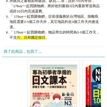
，
・「Youtor App」（內含虛擬點讀筆）讓你不受器材、空間的
JLPT N5日檢6回全真模擬試題答案＋解析》
所購買之書籍如有破損、缺頁……等，請於7日內寄回
，在N5合格的同
限制，隨時隨地聆聽音檔學習！
時，打下日文的基礎。請加油！
「17buy一起買購物網」將於收到書籍3日內重新寄送商品
或於10日內完成退費。
名師推薦
2022年 吉日 仁平亘
「 17buy一起買購物網」目前僅服務於台灣地區。除離島
【日檢權威】王可樂｜王可樂日語創辦人，日文檢定滿分指
地區需要3-5個工作天外，其它地區約在3個工作天內會送
導名師。
達。
【考試怪物】凪-NAGI-老師｜臺籍名師，日檢N1滿分。
「千里之行，始於足下」一切學問與應用皆從打好基本功
「 17buy一起買購物網」物品寄出的時間為3-5個工作天，
【猜題怪物】清水裕美子｜輔大日文系助理教授、師大文學
而來。
不含
六、日和國定假日
。
博士、政大國際事務學院博士候補，《新日檢JLPT N3 關鍵
540題》作者。
「日本語能力試驗（JLPT）」之基礎—N5，經部分日文教
【解題怪物】濱川真由美｜濱川國際語文補習班創辦人，
學、學習者及未驗證之網路資訊「洗腦」下，似已幾成空氣
買了此商品，也買了....
《新日檢JLPT N5 關鍵540題》作者、《新日檢JLPT N4 關鍵
般「無存在感的存在」？但凡人不可一日無空氣，同理，學
540題》作者、《新日檢JLPT N2 關鍵540題》作者
習語言不可一日無基礎支持。學業有成者會輕看年幼時的恩
【日檢滿分製造機】青葉政宗｜日籍名師，《新日檢JLPT N2
師？必非如此。
關鍵540題》作者
【怪物講師】洪玉樹｜臺籍名師，《怪物講師教學團隊的
若以骨骼、肌肉比喻日文檢定N5學習範圍：骨骼是50
JLPT日檢N5-N1「單字」＋「文法」》作者
音、助詞、時態、普通體（常體）／丁寧體（禮貌體）諸變
化；肌肉是生活必備單字、慣用語和基本句型；倘不紮實，
｜有關
JLPT
日本語能力試驗｜
欲直接運用中級程度即屬妄想。試問：骨衰肉殘的人體如何
自1984年開始實施至今全球報名人數超過百萬人的JLPT 日本
靈敏應變生活？
語能力試驗，為世界最大規模之日文檢定。不論是想要自我
證明日文實力，或者是計畫到國外進行長短期進修，乃至求
無論何原因致學習進度緩慢，或您因人生首次參加日檢
職、加薪、晉升，JLPT 日本語能力試驗都能提供有權威的資
信心不足，皆鼓勵有心應考的學生們：「無人比你了解自