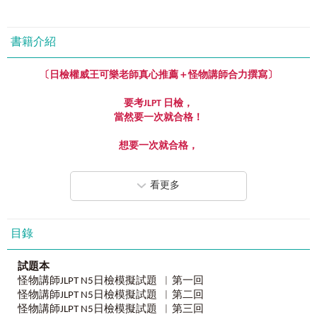
書籍介紹
〔日檢權威王可樂老師真心推薦＋怪物講師合力撰寫〕
要考JLPT 日檢，
當然要一次就合格！
想要一次就合格，
就要勤練模擬試題，
並找專業的「怪物講師教學團隊」！
看更多
由「猜題怪物」+「解題怪物」+「考試怪物」組成的
「怪物講師教學團隊」
曾在網路書店創下每分鐘賣一本的銷售紀錄，
目錄
並幫助無數考生順利考過各種語言檢定考試。
試題本
最會猜題的「猜題怪物」！
怪物講師JLPT N5日檢模擬試題 ︳第一回
日籍名師親撰最擬真
6
回日檢模擬試題，
怪物講師JLPT N5日檢模擬試題 ︳第二回
考點最精準、回數最紮實、宛如實際上6次考場
。
怪物講師JLPT N5日檢模擬試題 ︳第三回