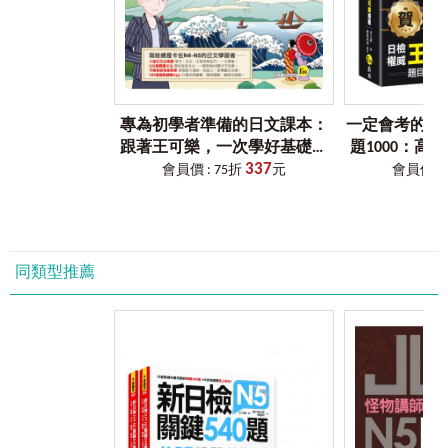
格認定。
己，也無權干涉你的步調。想先考N5、N4？就安心準備！」
循級或跳級，我都支持你的決定，因學習就是光榮！
｜N5考試內容｜
【言語知識（文字・語彙）】
這本
《怪物講師教學團隊的JLPT N5日檢6回全真模擬試
測驗內容：考試時間約20分鐘。題目分為漢字讀法、漢字書
題答案＋解析》
模擬試題題目皆請日本籍教師編撰，再由我
寫、前後關係、近義替換四部分，共35題。
毫無遺漏地逐題詳細解析，大多題目的四個選項，皆有解釋
專為初學者準備的日文課本：
一定會考的JLP
「哪個對？為何錯？何時用？」。重視邏輯是我一貫作風：
跟著王可樂，一次學好基礎日
題1000：高
【言語知識（文法・讀解）】
先簡要點出正確選擇關鍵，次分析錯誤選項原由，最後提供
337
文（1CD＋可樂老師／原田老師
日檢快速過關！
會員價 : 75折
元
會員價 : 
測驗內容：考試時間約40分鐘。題目分為句子語法1（語法
該題重要生字、句型意義和接續等注意事項。若該題生字以
真人教學影片＋VRP虛擬點讀筆
虛擬點讀
形式的判斷）、句子語法2（句子的組織）、文章語法、內容
非辭書形、原形呈現，亦述原委。題目中極少數N5以上文法
App）
理解（短篇）、內容理解（中篇）、信息檢索六部分，共32
的出現，乃經日籍教師、編輯團隊與我之綜合考量，以不妨
題。
礙理解且保持自然度而保留，此一併說明。
・怪物講師的解題攻略：將必考單字及文法融入在模擬試題
同類型推薦
中，精確猜中出題方向。
感謝不求人文化讓我有幸分享十三年多無論實體或線上
的教學經驗，相信本書詳盡解析可成為您應試、鞏固基礎的
【聽解】
幫助！亦向推薦支持之各同道師生致上謝忱。
測驗內容：考試時間約30分鐘。題目分為問題理解、重點理
2022年 Akira老師
解、語言表達、即時應答四部分，共24題。
・怪物講師的解題攻略：針對每道題目個別講解關鍵字，讓
考生迅速掌握解題技巧。
【使用說明】