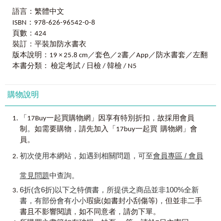
讓讀者能快速破關的N5模擬試題，針對臺灣學生的日檢盲
より日本語の基礎をしっかりと確立できるよう、出題の単
語言：繁體中文
點，全面突破！
語も文型も考慮して作られています。
ISBN：978-626-96542-0-8
頁數：424
■ 掌握考題趨勢，破解陷阱盲點！
ぜひ本書を十分活用し、N4の合格を目指すとともに、
日文教學經驗豐富的仁平正人老師，完全掌握日檢改制前後
裝訂：平裝加防水書衣
日本語の基礎をしっかり確立してほしいと思います。がん
的出題趨勢與試題難度，將日檢必考的題型、主考官常暗埋
ばってください！
版本說明：19 × 25.8 cm／套色／2書／App／防水書套／左翻
的考點、獲得滿分不可少的關鍵，都設計在這6回的日檢N5
本書分類： 檢定考試 / 日檢 / 韓檢 / N5
模擬試題裡，讓讀者盡情練習，充分培養考試手感！
這本書是根據日本語能力測驗N5級別為基準寫成。內容
是以檢定考試的模擬試題的形式構築而成。
■ 題目全面分析，文法逐一講解！
購物說明
不只要寫題目，還要及時訂正，才能有效學習，全面理解！
學完初級日語後，以N5為目標的同學應該很多吧。但即
解析由對臺灣學生盲點瞭若指掌的Akira老師親自撰寫，除了
使學完初級日語，如果沒在一定程度上理解N5的出題模式，
，
「17Buy一起買購物網」因享有特別折扣
故採用會員
基本翻譯，更追加必考關鍵字、逐題文法分析，以及各種有
就無法發揮本來的實力。希望讀者們能活用這本書，習慣各
。
，
制
如需要購物
請先加入「17buy一起買 購物網」會
助於提高正答率、解題速度的祕技補充，等於省下查單字、
種試題模式的同時，能徹底掌握還未能做到的事，理解自身
員。
翻文法書的時間，練寫試題就能增進實力考高分！
的實力。
初次使用本網站，如遇到相關問題，可至
會員專區 / 會員
■ 聽力音檔，整回單題隨掃隨聽！
此外，這本
《怪物講師教學團隊的JLPT N5日檢6回全真
全書邀請專業日籍老師錄製MP3音檔，不僅收錄完整聽力試
模擬試題答案＋解析》
不只為考生準備。不論自學還是在課
常見問題
中查詢。
題音檔，還把音檔分為「整回試題模式」以及「單題練習模
堂教學，都能藉由這本書奠定穩固的日語基礎，筆者在撰寫
6折(含6折)以下之特價書，所提供之商品並非100%全新
式」，讓讀者依照學習情況自由選擇練習方式。
這本書的單字與句型時，也將這些要素考慮在內。
書，有部份會有小小
，
瑕疵(如書封小刮傷等)
但並非二手
獨家附贈「Youtor App」內含VRP虛擬點讀筆，只要拿起手機
，
，
掃描書中QR Code，就能隨時聆聽書中音檔！
書且不影響閱讀
如不同意者
請勿下單。
希望讀者們務必能充分利用這本
《怪物講師教學團隊的