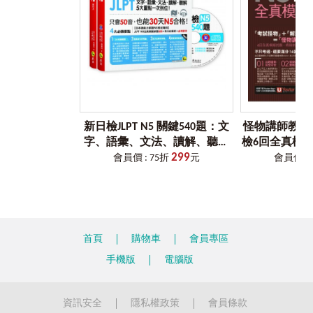
Step1
「猜題怪物」帶你修練，模擬
實際考試，撰寫試題
模擬正式考試，空下約100分鐘，不受任何人打擾的時間，
打開試題本，開啟Youtor App，開始練習。可利用書中所附答
案卡，反覆練習，熟能生巧。
・由怪物講師精心撰寫的試題，出題方向準確，囊括常見考
點。
Step2
跟著「解題怪物」
詳讀解析，反省錯誤，立即修正
新日檢JLPT N5 關鍵540題：文
怪物講師教學團隊
練習完後，參照解析本所提供的解題技巧、必考單字等內
字、語彙、文法、讀解、聽解
檢6回全真模擬
容，檢視自己的答案是否有注意到這些要點。
299
一次到位（5回全真模擬試題
+免費附贈「Yo
・運用「整回」與「單題」音檔，依需求使用、複習。
會員價 : 75折
元
會員價 : 
・怪物講師親自挑選的單字與祕技，幫你省去多買一本參考
+解析+N5必考單字滿分攻略隨
VRP虛擬點
書的時間與金錢。
身表+CD）
Step3
化身
「考試怪物」，稱霸考場，
合格滿分
透過最完整的模擬試題，搭配最扎實的模擬練習，考前一步
首頁
購物車
會員專區
一步地跟著練，讓你不慌不忙地進考場，分數自然高！
手機版
電腦版
［VRP虛擬點讀筆介紹］
在哪裡下載「VRP虛擬點讀筆」？
讀者可以掃描書中的QR Code連結，或是於App商城搜尋
資訊安全
隱私權政策
會員條款
「Youtor App」（內含VRP虛擬點讀筆）下載即可。