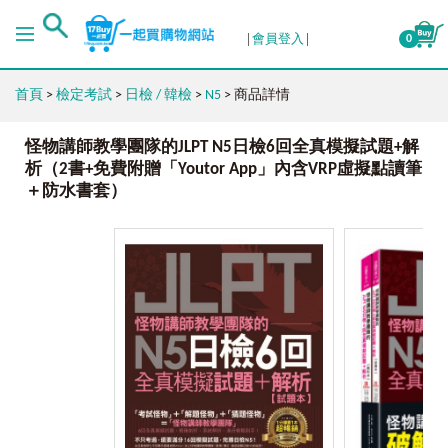
會員登入
0
首頁
>
檢定考試
>
日檢 / 韓檢
>
N5
> 商品詳情
怪物講師教學團隊的JLPT N5日檢6回全真模擬試題+解
析（2書+免費附贈「Youtor App」內含VRP虛擬點讀筆
＋防水書套）