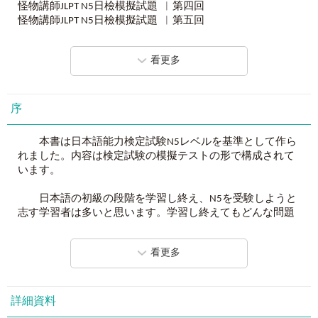
怪物講師JLPT N5日檢模擬試題 ︳第四回
最會解題的「解題怪物」！
怪物講師JLPT N5日檢模擬試題 ︳第五回
臺籍名師逐題解析
6
回日檢模擬試題，
怪物講師JLPT N5日檢模擬試題 ︳第六回
內容最詳盡、講解最易懂、讓寫題目效益最大化
。
答案卡
看更多
最會考試的「考試怪物」！
解析本
日檢滿分的臺籍教師團，與在臺教學經驗豐富的日籍教師，
使用說明
組成「怪物講師教學團隊（日本）」負責審定
。
日檢簡介
序
作者序
臺灣一年只有兩次考JLPT 日檢的機會，
怪物講師JLPT N5日檢模擬試題 答案＋解析 ︳第一回
擬真試題 X 關鍵文法 X 重點單字 = 保證合格，入手滿分！
本書は日本語能力検定試験N5レベルを基準として作ら
怪物講師JLPT N5日檢模擬試題 答案＋解析 ︳第二回
れました。内容は検定試験の模擬テストの形で構成されて
怪物講師JLPT N5日檢模擬試題 答案＋解析 ︳第三回
★ 「怪物講師教學團隊」就是「考試怪物」+「解題怪物」+
います。
怪物講師JLPT N5日檢模擬試題 答案＋解析 ︳第四回
「猜題怪物」！
怪物講師JLPT N5日檢模擬試題 答案＋解析 ︳第五回
《
怪物講師教學團隊的JLPT N5日檢6回全真模擬試題+解析
》
日本語の初級の段階を学習し終え、N5を受験しようと
怪物講師JLPT N5日檢模擬試題 答案＋解析 ︳第六回
由各路高手齊心合力編審，打造出怪物級的日檢模擬試題！
志す学習者は多いと思います。学習し終えてもどんな問題
がどのような形で出題されるのか、ある程度理解していな
■ 臺日強強聯手，合格保證到手！
いと、未来の力が発揮できません。ぜひ本書を活用し、問
看更多
由日籍仁平正人老師撰寫題目，並由臺籍Akira老師負責
題の諸形式に慣れると同時に、またできないところはどこ
解析。再加上數名日檢滿分的臺籍教師，與在臺教學經驗豐
なのか、自分自身でしっかり掌握してほしいと思います。
富的日籍教師組成的怪物講師教學團隊：凪-NAGI-老師、清
水裕美子、濱川真由美、青葉政宗審訂，各路高手齊心合力
また、本書は必ずしも受験者だけのものではありませ
詳細資料
編審的，集數十年的教學經驗，研究日檢改制題型，設計出
ん。独学、教室授業にかかわらず、本書を利用することに