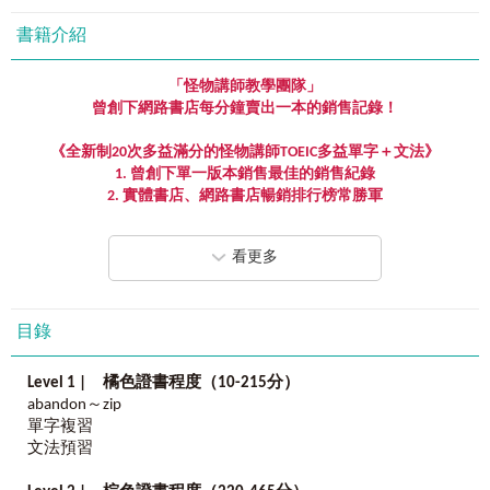
書籍介紹
「怪物講師教學團隊」
曾創下網路書店每分鐘賣出一本的銷售記錄！
《全新制
20
次多益滿分的怪物講師
TOEIC
多益單字＋文法》
1.
曾創下單一版本銷售最佳的銷售紀錄
2.
實體書店、網路書店暢銷排行榜常勝軍
3.
網路詢問度最高的多益單字書
看更多
在本書出版近十年間，
我們虛心聆聽讀者的建議和批評，
我們精益求精、與時俱進，
《全新制
20
次多益滿分的怪物講師
TOEIC
多益單字＋文法》
目錄
特別推出更符合讀者隨時閱讀的【隨身版】。
Level 1
|
橘
色證書程度（
10-215
分
）
我們調整書籍大小，方便攜帶，學習不間斷；
abandon～zip
我們加強內容補充，多益必考「同義字」與「一字多義」；
單字複習
我們全新錄製音檔，收錄全書單字＋例句，完整音檔一次聽；
文法預習
我們搭配數位學習，用
App
掃
QR Code
，名師現身講解常考文法。