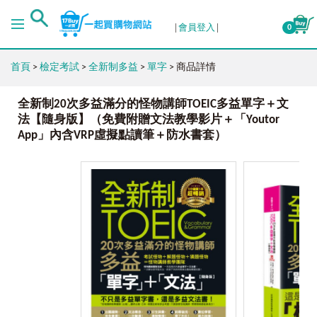
會員登入
0
首頁
>
檢定考試
>
全新制多益
>
單字
> 商品詳情
全新制20次多益滿分的怪物講師TOEIC多益單字＋文
法【隨身版】（免費附贈文法教學影片＋「Youtor
App」內含VRP虛擬點讀筆＋防水書套）