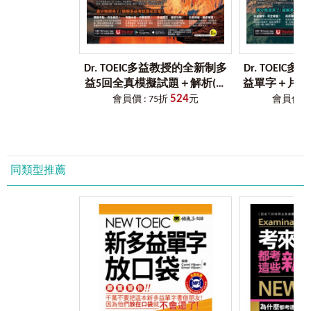
文法講解，一次搞懂
C.C：「語言檢定最重要的就是詞彙量和文法概念，這本厚厚
一本全部都包！」
Vicky Chu：「文法直接補充在例句旁，省時又有效。」
Dr. TOEIC多益教授的全新制多
Dr. TOEI
吳鈴悅：「文法概念解釋得很清楚，對於沒時間細讀文法的
益5回全真模擬試題＋解析(免
益單字＋片語
考生非常有用。」
524
費附贈「Youtor App」內含VRP
讀筆版】（免費
會員價 : 75折
元
會員價 : 
虛擬點讀筆)
App」內含V
最會猜題的「猜題怪物」
+
最會解題的「解題怪物」
+
最會考
試的「考試怪物」
等於「最能幫助考生考高分」的「怪物講師教學團隊」！
同類型推薦
【使用說明】
跟著怪物講師教學團隊，一起準備多益單字＋文法！
步驟一：完全掌握多益常考單字、文法
要背就要背會考的單字！「怪物講師團隊（台灣）」參加考
試上百次，深入考場了解出題趨勢，精確分析出題機率最高
的單字、考生最容易忽略的文法，並摸透多益常考題型，整
理出最精準的單字＋文法祕笈。
步驟二：一次釐清
文法概念，分級學習
全書內容按照證書程度劃分，且為了讓強化學習效率，本書
採取創左欄單字、右欄文法重點的編排方式，根據每個 Level