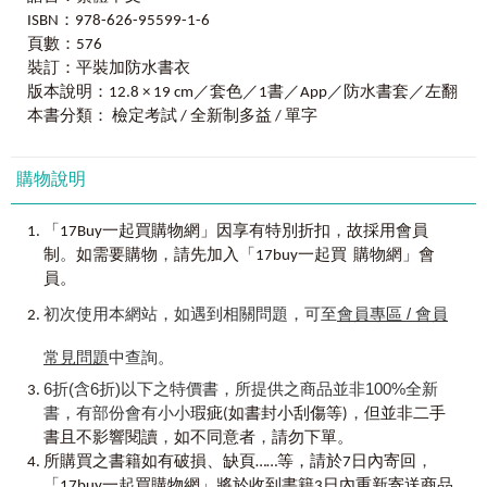
且沒有效率的，因此特地設計出單字搭配文法的學習方式，
ISBN：978-626-95599-1-6
「猜題怪物」統整比官方還要詳盡的「單字表」！
背完左欄的單字、看完例句的同時立刻學習相關文法，可以
頁數：576
多益考試無範圍，不要天真地認為熟背官方公布的1,200個單
有效地整合資訊、提升學習成果。
字就能上戰場！怪物講師團隊累積上百次的考試經驗，由猜
裝訂：平裝加防水書衣
題命中度95％的猜題怪物分析出出題機率最高的3,000個單
怪物講師教學團隊更堅信，不斷地複習是成為英文高手
版本說明：12.8 × 19 cm／套色／1書／App／防水書套／左翻
字，精準掌握出題方向，讓你背最重要、最關鍵的多益單
的不二法門，為了幫助考生複習所學過的內容，書中也特別
本書分類： 檢定考試 / 全新制多益 / 單字
字！
設計了「前尋後找」功能，只要翻書就能找到忘記的單字或
是想加強複習的文法概念，透過一次次地複習，不但可以加
不只是多益單字書，還是多益文法書！
購物說明
深印象，也更能夠幫助自己檢視學習效果！
一次解決單字跟文法，把省下來的時間拿去勤做模擬試題！
一本抵兩本的多益「單字」＋「文法」！
從整理單字開始，包含單字和文法的搭配、例句、難易
，
「17Buy一起買購物網」因享有特別折扣
故採用會員
考生的時間就該花在刀口上，為了讓你一次學好多益單字與
度編排等等，整本書都是各個老師多年考試和教學的心血結
。
，
制
如需要購物
請先加入「17buy一起買 購物網」會
文法，本書獨創左欄單字、右欄文法重點的編排方式，讓你
晶，並且經過怪物講師團隊內部多次會議討論、修正才產出
員。
能夠同時看單字、練例句、學文法。
的內容。
初次使用本網站，如遇到相關問題，可至
會員專區 / 會員
「實體書」＋「數位學習」雙重體驗！
出版多年，承蒙各位讀者的青睞，也收到許多讀者友善
只要使用Youtor App，掃描書中QR Code，不僅可以馬上聽美
的回饋，此次推出的《全新制20次多益滿分的怪物講師TOEIC
常見問題
中查詢。
籍老師錄製的單字與例句發音，還可線上觀看劉婕老師針對
多益單字＋文法【隨身版】》，調整了書籍的大小、全新錄
6折(含6折)以下之特價書，所提供之商品並非100%全新
必考文法進行講解的教學影片。
製例句發音、再搭配Youtor App，希望能夠幫助更多考生在多
書，有部份會有小小
，
瑕疵(如書封小刮傷等)
但並非二手
益考試中拿下理想的成績，並在英文學習上更上一層樓！
，
，
「隨身攜帶
書且不影響閱讀
」＋「內容豐富」完整學習！
如不同意者
請勿下單。
，
別把書沒帶出門，當作無法準備考試的藉口。方便攜帶的書
所購買之書籍如有破損、缺頁……等，請於7日內寄回
怪物講師教學團隊（台灣）
籍大小，豐富扎實的學習內容，再搭配Youtor App，準備多益
「17buy一起買購物網」將於收到書籍3日內重新寄送商品