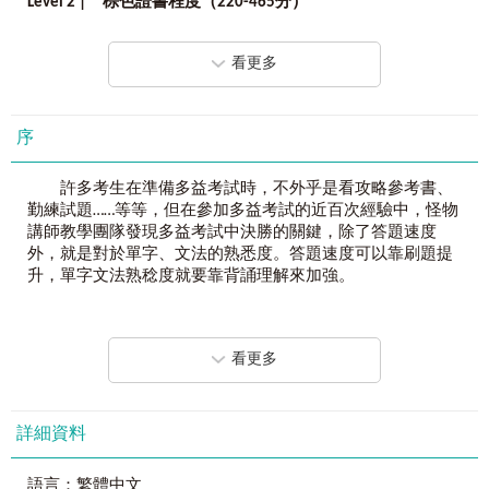
Level 2
|
棕
色證書程度（
220-465
分）
與時俱進，數位學習，能力加值！
abbreviation～zone
《全新制
20
次多益滿分的怪物講師
TOEIC
多益單字＋文法【隨身
單字複習
版】》
看更多
文法預習
怪物講師隨身帶，金色證書放口袋！
Level 3
|
綠色證書程度（
470-725
分）
最會考試的「考試怪物」
+
最會解題的「解題怪物」
+
最會猜
aback～zoom
序
題的「猜題怪物」
單字複習
等於「最能幫助考生考高分」的「怪物講師教學團隊」！
文法預習
許多考生在準備多益考試時，不外乎是看攻略參考書、
「考試怪物」特別為不同程度考生打造的「學習計畫」！
勤練試題……等等，但在參加多益考試的近百次經驗中，怪物
Level 4
|
藍色證書程度（
730-855
分）
考試怪物主張考生應依據程度進行學習，本書根據難度分為5
講師教學團隊發現多益考試中決勝的關鍵，除了答題速度
abandonment～zonk
個Level，無論是單字難度或是文法程度，都依照該程度量身
外，就是對於單字、文法的熟悉度。答題速度可以靠刷題提
單字複習
打造，不管是想挑戰多益金色證書，或是複習基礎字彙，這
升，單字文法熟稔度就要靠背誦理解來加強。
文法預習
本由怪物講師教學團隊編著的單字祕笈能滿足各種需求，用
心讀完絕對能從多益門外漢搖身變為考試精英！
怪物講師教學團隊分析新舊制的多益題型、統整常考單
Level 5
|
金色證書程度（
860-990
分）
字，在數年前推出《全新制20次多益滿分的怪物講師TOEIC多
abash～typo
看更多
「解題怪物」傾囊相授最適當的「解題方式」！
益單字＋文法》，並特別加強補充多益考試常考的「同義
單字複習
解題怪物研究多益考試多年，曾報考新舊制多益考試上百
字」，幫助考生們能夠更快速地累積單字量，因為怪物講師
文法預習
次。解題怪物統整多年的考試經驗發現，若想在多益考試拿
教學團隊相信，唯有增加單字量才能夠在答題時又快又好。
高分，「單字」和「文法」是最重要的兩個關鍵，只要掌握
詳細資料
這兩個關鍵，你也能豪邁地踏進金色證書的殿堂，成為下一
怪物講師教學團隊也認為準備多益考試，光靠單字是不
個考試怪物！
夠的，文法更是不能忽略的關鍵，但單獨學文法是枯燥乏味
語言：繁體中文