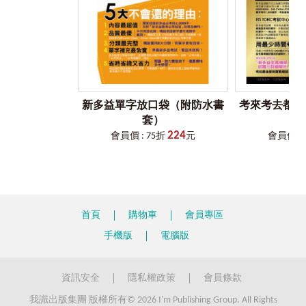
的能力，安排最適合該階段學習者程度的文法，單字配合文
法一起學，更有效率！
★ 除了文字說明之外，還可使用Youtor App，掃描右欄的QR
Code，看劉婕老師親自講解例句中、文法重點中出現的必考
文法。
新多益單字放口袋（附防水書
考來考去都考
步驟三：單字重點、衍生、同義清楚整理
套）
每個主要單字皆隨機補充衍生詞彙、多益常考同義字、片語
224
補充、重點提示或是記憶法小撇步。無論是動詞三態變化，
會員價 : 75折
元
會員價 : 
或是形容詞比較級、最高級，一次學好、學滿！
步驟四：
前尋後找，解決背了又忘的煩惱
根據德國心理學家艾賓浩斯研究，剛記憶完畢時，會記得
100％的資訊，但過了20分鐘，記得的資訊只剩下58.2％！為
首頁
購物車
會員專區
了避免出現背了又忘、忘了又背的無限循環，本書特別規劃
了前尋後找的功能，讓你可以立刻找到忘記的文法重點或單
手機版
電腦版
字，連看書也能用Ctrl + F搜尋到想找的單字和文法重點！
步驟五：中英文單字、英文例句發音完全收錄
資訊安全
隱私權政策
會員條款
多益考試中聽力、閱讀各占一半的分數，為了讓你在準備單
字、文法的同時也能夠訓練聽力，本書特地邀請專業美籍老
我識出版集團 版權所有© 2026 I'm Publishing Group. All Rights