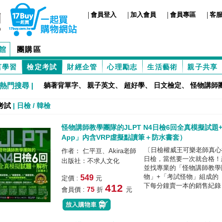
|
|
|
|
會員登入
加入會員
會員專區
客
館
團購區
言學習
檢定考試
財經企管
心理勵志
生活藝術
親子共享
熱門搜尋 |
躺著背單字
、
親子英文
、
超好學
、
日文檢定
、
怪物講師
考試
|
日檢 / 韓檢
怪物講師教學團隊的JLPT N4日檢6回全真模擬試題+
App」內含VRP虛擬點讀筆＋防水書套）
〔日檢權威王可樂老師真心
作者： 仁平亘、Akira老師
日檢，當然要一次就合格！
出版社：不求人文化
並找專業的「怪物講師教學
物」+「考試怪物」組成的
549
定價 :
元
下每分鐘賣一本的銷售紀錄，
412
75
會員價 :
折
元