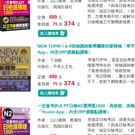
想搞定日檢考試，就要先搞
作者： 山口廣輝、吳沛珊
檢選擇題」？因為日檢考試
出版社：我識出版社
等於「搞定日檢考試」！就
型，怎麼考都不怕！破解日
499
定價 :
元
日檢權威王可樂獨家推薦！「
374
75
會員價 :
折
元
NEW TOPIK I & II怪物講師教學團隊的新韓檢「
App」內含VRP虛擬點讀筆）
準備TOPIK，還是交給
作者： 丁昶勳
懂臺灣考生的「怪物講師教
出版社：不求人文化
了最會猜題的「猜題怪物」
的「考試怪物」，屢次於書
499
定價 :
元
不下，曾創下網路書店一分鐘
374
75
會員價 :
折
元
一定會考的JLPT日檢N2選擇題1000：高效能、
「Youtor App」內含VRP虛擬點讀筆）
想搞定日檢考試，就要先搞
作者： 山口廣輝、蔡麗玲
檢選擇題」？因為日檢考試
出版社：我識出版社
等於「搞定日檢考試」！就