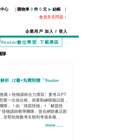
|
|
服中心
購物車
0
件
0
元
結帳
會員常見問題！
企業用戶
加入
/
登入
Youtor數位學習
下載專區
團隊
解析（2書+免費附贈「Youtor
推薦＋怪物講師合力撰寫〕要考JLPT
想要一次就合格，就要勤練模擬試題，
團隊」！由「猜題怪物」+「解題怪
「怪物講師教學團隊」曾在網路書店創
並幫助無數考生順利考過各種...
more .....