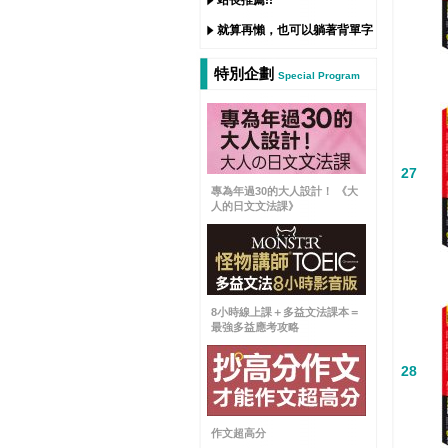
站長推薦!!
就算再懶，也可以躺著背單字
特別企劃
Special Program
27
專為年過30的大人設計！ 《大
人的日文文法課》
8小時線上課＋多益文法課本＝
最強多益應考攻略
28
作文超高分