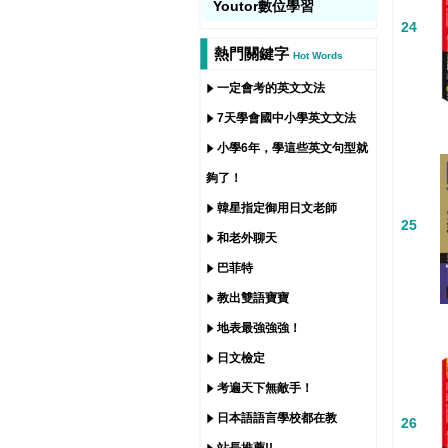
Youtor數位學習
24
熱門關鍵字
Hot Words
一定會考的英文文法
7天學會國中小學英文文法
小學6年，學這些英文句型就
夠了！
韓星指定御用日文老師
25
和老外聊天
巴菲特
教出雙語寶寶
地表最強強強！
日文檢定
考遍天下無敵手！
日本語語言學校都在教
26