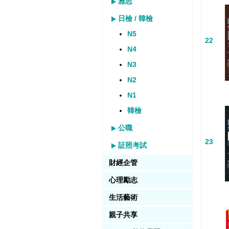
雅思
日檢 / 韓檢
N5
22
N4
N3
N2
N1
韓檢
公職
23
証照考試
財經企管
心理勵志
生活藝術
親子共享