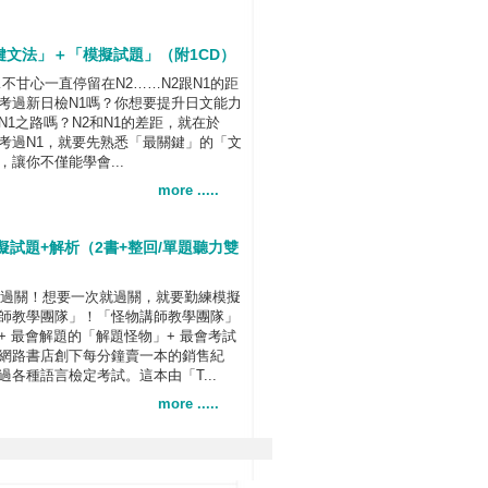
鍵文法」＋「模擬試題」（附1CD）
不甘心一直停留在N2……N2跟N1的距
考過新日檢N1嗎？你想要提升日文能力
1之路嗎？N2和N1的差距，就在於
考過N1，就要先熟悉「最關鍵」的「文
讓你不僅能學會...
more .....
模擬試題+解析（2書+整回/單題聽力雙
次就過關！想要一次就過關，就要勤練模擬
師教學團隊」！「怪物講師教學團隊」
 最會解題的「解題怪物」+ 最會考試
網路書店創下每分鐘賣一本的銷售紀
各種語言檢定考試。這本由「T...
more .....