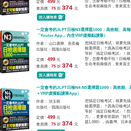
型，怎麼考都不怕！日檢權
499
定價 :
元
生在考前兩個月，拿來當主力
374
75
會員價 :
折
元
一定會考的JLPT日檢N3選擇題1000：高效能、
「Youtor App」內含VRP虛擬點讀筆）
想搞定日檢考試，就要先搞
作者： 山口廣輝、吳奕倫
檢選擇題」？因為日檢考試
出版社：我識出版社
等於「搞定日檢考試」！就
型，怎麼考都不怕！日檢權
499
定價 :
元
生在考前兩個月，拿來當主力
374
75
會員價 :
折
元
一定會考的JLPT日檢N4-N5選擇題1000：高效
＋VRP虛擬點讀筆App）
想搞定日檢考試，就要先搞
作者： 洪玉樹
檢選擇題」？因為日檢考試
出版社：我識出版社
等於「搞定日檢考試」！想
力」，更要有答題的「技巧」
499
定價 :
元
題1,000》，由臺灣、日本
374
75
會員價 :
折
元