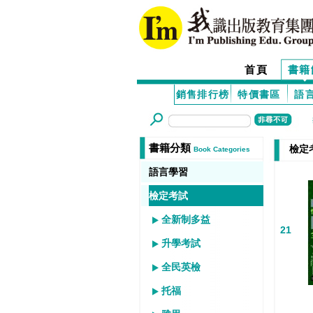
首頁
書籍
銷售排行榜
特價書區
語
書籍分類
檢定
Book Categories
語言學習
檢定考試
全新制多益
21
升學考試
全民英檢
托福