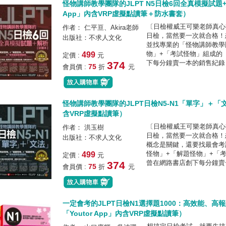
怪物講師教學團隊的JLPT N5日檢6回全真模擬試題+
App」內含VRP虛擬點讀筆＋防水書套）
〔日檢權威王可樂老師真心
作者： 仁平亘、Akira老師
日檢，當然要一次就合格！
出版社：不求人文化
並找專業的「怪物講師教學
物」+「考試怪物」組成的
499
定價 :
元
下每分鐘賣一本的銷售紀錄，
374
75
會員價 :
折
元
怪物講師教學團隊的JLPT日檢N5-N1「單字」＋「文
含VRP虛擬點讀筆）
〔日檢權威王可樂老師真心
作者： 洪玉樹
日檢，當然要一次就合格！
出版社：不求人文化
概念是關鍵，還要找最會考
怪物」+「解題怪物」+「
499
定價 :
元
曾在網路書店創下每分鐘賣一
374
75
會員價 :
折
元
一定會考的JLPT日檢N1選擇題1000：高效能、
「Youtor App」內含VRP虛擬點讀筆）