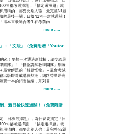
定「日檢選擇題」，為什麼要搞定「日
100％都考選擇題，「搞定選擇題」就
算用猜的，都要比別人強！最完整N1題
檢的最後一關，日檢N1考一次就過關！
這本書最適合考生在考前兩...
more .....
單字」＋「文法」（免費附贈「Youtor
專業的來！要想一次通過新韓檢，請交給最
學團隊」！「怪物講師教學團隊」網羅
＋最會解題的「解題怪物」＋最會考試
籍出版即造成購買熱潮，網路聲量居高
賣一本的銷售佳績，系列書...
more .....
高報酬、新日檢快速過關！（免費附贈
定「日檢選擇題」，為什麼要搞定「日
100％都考選擇題，「搞定選擇題」就
算用猜的，都要比別人強！最完整N2題