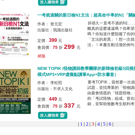
一考就過關的新日檢N1文法：超高命中率的N1「關
拚很久一直考不過的N1……
作者： 曾元宏
離真的這麼遙遠嗎？你希望
出版社：我識出版社
嗎？你知道什麼阻礙了你的N
「文法的差異」！想一次就
399
定價 :
元
法」！本書生動活潑的例句，
299
75
會員價 :
折
元
絕版
NEW TOPIK I怪物講師教學團隊的新韓檢初級5回
模式MP3+VRP虛擬點讀筆App+防水書套）
要考TOPIK，當然要一
作者： 李松熙
試題，並找專業的「怪物講
出版社：不求人文化
由最會猜題的「猜題怪物」+
的「考試怪物」組成。曾在
449
定價 :
元
錄，並幫助無數考生順利考過
337
75
會員價 :
折
元
|
1
|
2
|
3
|
4
|
5
|
6
|