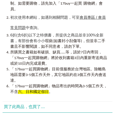
可考。比較能夠肯定的是，在1920年前後，九型人格之父葛
。
，
制
如需要購物
請先加入「17buy一起買 購物網」會
吉夫（Gurdjieff）將九型圖帶進西方世界。1950年前後，來
學習任何關於性格模式的知識，都很容易陷入給人貼標籤的
員。
自玻利維亞的奧斯卡‧伊茲查洛（Oscar Ischazo）奠定此系統
陷阱，但Paul在這個部分做得很好。他對每種型態的描述都
與性格的理論；1970年代，智利裔的美國教授克勞帝歐‧那朗
初次使用本網站，如遇到相關問題，可至
會員專區 / 會員
精確且簡單，且運用許多生活的例子，並寫出每種型態在不
荷（Claudio Naranjo）在美國教授此模式理論，這才讓九型人
同情緒狀態時的行為與心態差異。這不但幫助我們更容易釐
格廣為人知。數十年來，許許多多的學者老師們，仍不斷將
常見問題
中查詢。
清每種型態的差異，也能明白他們的內在衝突與困境。這本
此模式與科學理論印證結合，讓大家更容易理解，並更完善
書可以讓讀者進入九種型態的內在世界，以及一窺型態之間
6折(含6折)以下之特價書，所提供之商品並非100%全新
的瞭解九型人格理論。
的動態連結。
書，有部份會有小小
，
瑕疵(如書封小刮傷等)
但並非二手
We can easily fall into the trap of stereotyping when learning any
，
，
書且不影響閱讀
如不同意者
請勿下單。
九型人格深度剖析了人類九種不同的感覺、思考與行為模
kind of personality system. Paul has highlighted the different
，
式；提供了一個有系統的方式，從行為、態度、內心發展與
所購買之書籍如有破損、缺頁……等，請於7日內寄回
behaviours and attitudes when the Types are at different
精神變化中，幫助我們觀察自己的行為，進而提升自我
。
「17buy一起買購物網」將於收到書籍3日內重新寄送商品
emotional states. This not only helps us recognising the Types
或於10日內完成退費。
more easily but also enables us to appreciate the challenges each
由於九型人格系統不但具有效用，而且容易活用，所以越來
「 17buy一起買購物網」目前僅服務於台灣地區。除離島
Type is experiencing. This book gives us a lot of insights into the
越受歡迎。目前已被廣泛應用到各種領域，包括：工作、教
地區需要3-5個工作天外，其它地區約在3個工作天內會送
inner world of the Enneagram Types and the dynamics of the
育、心理諮商、商業管理、法律、藝術、心靈成長等。美國
system.
達。
中央情報局(CIA)，及各大企業，例如︰蘋果（Apple）、惠普
「 17buy一起買購物網」物品寄出的時間為3-5個工作天，
（HP）、迪士尼（Walt Disney）等跨國公司也利用九型人格
關於型態間的溝通祕密（本書第三章）非常實用，而我個人
不含
六、日和國定假日
。
來進行「溝通技巧」、「衝突管理」、「領導統御」等團隊
特別喜歡最後一章的「新生活」。這個章節提醒我們，人不
訓練；在藝術領域上，九型人格能夠幫助演員與編劇更瞭解
等於性格模式，我們是有自主權的。只要持續練習，就能更
各種角色的性格與行為態度；在諮商輔導上，許多心理諮商
加平衡每種型態。當中的Checklist就像是溫度計，提醒自己的
買了此商品，也買了....
師不但利用九型人格促進與被諮詢者的關係，也能針對被諮
性格健康狀態。我認為這是一本非常實用且完整的九型人格
詢者的需要，給予適當的建議。