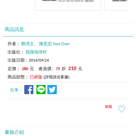
商品訊息
作者：
鄭琇文
、
陳思宏 Paul Chan
出版社：
我識地球村
出版日期：2014/09/24
210
定價：
280
元 會員價 :
75
折
元
商品狀態：
已絕版
(詳情請洽客服)
分享：
絕版
書籍介紹