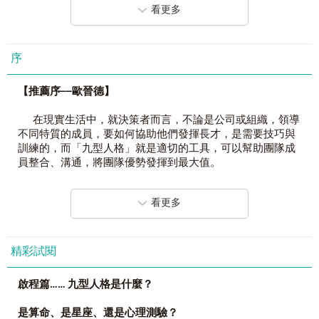
「情緒管理
+
人際溝通
+
領導統馭」，一次
Win- Win - Win
！
Part 2
二型人－助人者
看更多
贏在自我提升
－覺察自己的優勢、劣勢，開發自我潛能、不
Part 3
三型人－成就者
斷向上提升。
Part 4
四型人－自我者
贏在完美人脈
－瞭解他人的動機與想法，隨時掌握人心、贏
Part 5
五型人－觀察者
序
得好人脈。
Part 6
六型人－忠誠者
贏在知人善任
－無論員工或主管，都能展現識人超能力，在
Part 7
七型人－樂觀者
職場上如魚得水。
Part 8
八型人－挑戰者
【推薦序──歐晉德】
Part 9
九型人－和平者
展現全方位的自己──你，可以活得更精采！
Part 10
看圖分辨九型人格
在現實生活中，就決策者而言，不論是公司或組織，領導
影響世界的9
種人才：
出國看球賽去！
不同特質的成員，要如何協助他們發揮長才，是需要技巧與
一型人－改革者
車禍
訓練的，而「九型人格」就是適切的工具，可以幫助團隊成
九型中最要求完美、最講原則，也最重視細節的人
體驗教育
員整合、溝通，將團隊優勢發揮到最大值。
丟蘋果
二型人－助人者
由於九型人格系統不但具有效用，而且容易活用，所以廣
看更多
九型中最熱心、最渴望幫助人，也最會同情周遭事物的人
Chapter 3
解密篇
Open the Door
受歡迎。目前在管理科學領域，特別是重視溝通、領導、講
Part 1
如何與
一型人相處
究團隊合作的時代，九型人格可以幫助企業領導人對人的行
三型人－成就者
Part 2
如何與
二型人相處
為、思考模式提供有系統的分析方法，進而提升自我、幫助
九型中最有效率、最能自我肯定，也最重視目標的人
Part 3
如何與
三型人相處
成長。
精彩試閱
Part 4
如何與
四型人相處
四型人－自我者
Part 5
如何與
五型人相處
思宏大學時原是主修統計，後來對人的心理與成長更有興
啟程篇……
九型人格是什麼？
九型中最敏感、最個人主義，也最重視美感的人
Part 6
如何與
六型人相處
趣，且接受了專業訓練，目前是大中華區少數完成美國九型
Part 7
如何與
七型人相處
人格學院認證的專業講師之一，也是該學院在浙江分校的執
是算命、是星座、還是心理測驗？
五型人－知識者