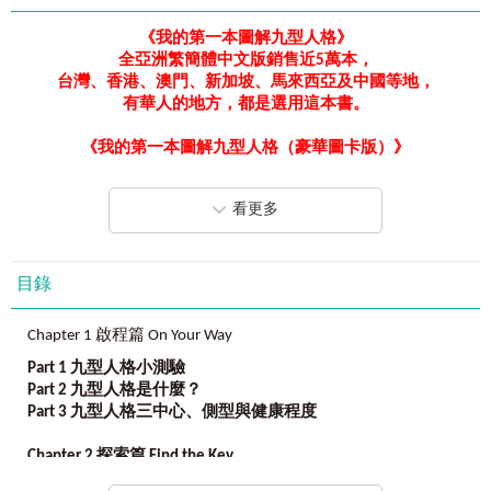
《我的第一本圖解九型人格》
全亞洲繁簡體中文版銷售近
5
萬本，
台灣
、香
港
、澳門、新加坡、馬來西亞及中國等地，
有華人的地方，都是選用這本書。
《我的第一本圖解九型人格（豪華圖卡版）》
隨書附贈精美九型圖卡，可隨身攜帶，隨時展現性格優勢！
看更多
九型人格是
美國CIA
中情局幹員必修課程，
各大跨國企業員工培訓必備工具。
目錄
《
我的第一本圖解九型人格
》是
第一本結合「診斷」、「分析」、「建議」的成長寶典！
Chapter 1 啟程篇 On Your Way
探索－瞭解自己，才能心想事成。
揭密－瞭解對方，才能有效溝通。
Part 1
九型人格小測驗
Part 2
九型人格是什麼？
Part 3
九型人格三中心、側型與健康程度
歐晉德
熱情推薦──活出自己，改變世界！
Chapter 2
探索篇
Find the Key
除了自我成長、知己知彼，人生不只是雙贏，還要三贏！
Part 1
一型人－改革者