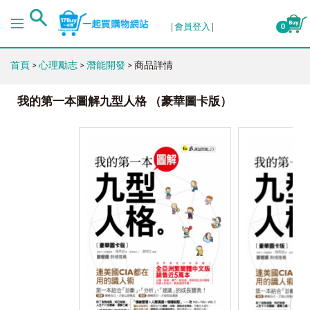
會員登入
0
首頁
>
心理勵志
>
潛能開發
> 商品詳情
我的第一本圖解九型人格 （豪華圖卡版）