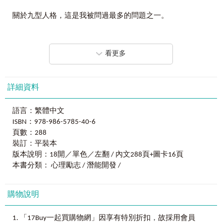
Part 8
如何與
八型人相處
行長，與澳門九型人格學會理事長，對九型人格學說理論與
九型中最內向、最具好奇心，也最渴望學習新知的人
Part 9
如何與
九型人相處
實務有多年的運作經驗，如今思宏將數年的學習與講授心得
關於九型人格，這是我被問過最多的問題之一。
Part 10
破解九種性格類型的溝通祕密
整理成書，從啟蒙到分析，以深入淺出的方式，對九型人格
六型人－忠誠者
作了說明，並用輕鬆活潑的圖說，幫助讀者迅速的領悟，瞭
如果你曾Google過「九型人格 (Enneagram)」，你會發現各式
九型中最忠誠、最有責任感，也最會分析強弱機危的人
Chapter 4
重生篇
Start a New Life
解自己，進而可以分析自己的行為模式，提升自我。對於九
各樣的解釋、簡介、網站或測驗。如果你有在玩臉書
Part 1
一型人的新生活
型人格學有興趣的讀者，可說是一本不可多得的參考書籍，
看更多
(Facebook)，也許已經做過其中的測驗題，並從中得到「你屬
七型人－樂觀者
Part 2
二型人的新生活
特別予以推薦。
於某型」的測驗結果。
九型中最爽朗、最有活力，也最容易看到事情正面的人
Part 3
三型人的新生活
Part 4
四型人的新生活
這是九型人格給大多數人的印象。即使包括我自己，也曾經
詳細資料
八型人－挑戰者
Part 5
五型人的新生活
《
我的第一本圖解九型人格
》各界讀者回饋：
有過這樣的想法，我以前認為：「這不過又是另一個心理測
九型中最豪氣、最有決斷力，也最渴望掌控一切的人
Part 6
六型人的新生活
驗罷了！」直到誤打誤撞參加了美國九型人格學院(The
Part 7
七型人的新生活
【香港
T.E.I.
認證九型人格講師】
語言：繁體中文
Enneagram Institute)的課程，才對這個這門知識有了全新的認
九型人－和平者
Part 8
八型人的新生活
ISBN：978-986-5785-40-6
識。
九型中最隨和、最會協調衝突，也最能接納各種觀點的人
Part 9
九型人的新生活
九型人格是一套很強而有力的系統，幫助我們清楚地瞭解自
頁數：288
己的性格模式，但這套系統相當複雜，所以不容易真正抓到
裝訂：平裝本
用科學佐證的古老智慧
後記：給20
歲以下的你
‧
給20-50
歲的你
‧
給50
歲以上的你
當中的精華。《我的第一本圖解九型人格》是很適合初學者
版本說明：18開／單色／左翻 / 內文288頁+圖卡16頁
的入門書。
九型人格（Enneagram
）原文是希臘文──
「ennea
」為九，
本書分類： 心理勵志 / 潛能開發 /
The Enneagram is a powerful system to help us understand
「gram
」是圖形的意思，所以Enneagram
是指「九點圖」。
ourselves and see clearly how our personality works in our lives.
又因為在現代主要被拿來研究人的九種核心性格模式，所以
Yet the Enneagram is very complicated and hard to grasp the
購物說明
又被稱作「九型人格」或「九大性格模式」。
essence of this tool. This book is excellent guide for the beginners.
Paul is able to give a brief and precise description for each
九型圖應該是源自於兩千多年前的中東地區，實際起源已不
，
「17Buy一起買購物網」因享有特別折扣
故採用會員
Personality Type with practical examples.