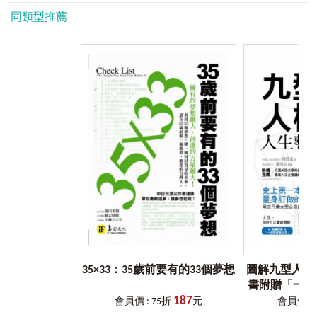
三型人是九種型態中最有效率、最能自我肯定，也最重視目
我也將這本書介紹給很多同事與朋友，大家透過書裡的
同類型推薦
標的人。為了成功達成目標，他努力的在各項任務中奔走，
小測驗，都能知道自己是屬於哪一種類型的人格特質，也能
往往給人精力十足的形象。
藉著書上所寫的各型人與其他型人之間的相處祕訣，達到有
四型人：自我者
效的團隊合作與溝通。所以這本書對我而言，不只在自我瞭
四型人是九種型態中最敏感、最個人主義，也最重視美感的
解方面有很大的助益，在團隊帶領或合作共融上，也有十分
人。內心纖細的他，就像藝術家一般獨特又難以預測。
顯著的效果。
五型人：觀察者
五型人是九種型態中最內向、最具好奇心，也最渴望學習新
李偉菁（保險業主管）
知的人。沈溺於書堆或各種知識中的他，常與人保持距離，
予人獨行俠的感覺。
【大專青年】
六型人：忠誠者
《我的第一本圖解九型人格》是我接觸到「九型人格」的
六型人是九種型態中最忠誠、最有責任感，也最會分析強弱
第一本書。很幸運可以在剛接觸「九型人格」時就讀到這本
機危的人。對於身邊權力與危機的警覺，就像是生活如履薄
書，整本書可愛的插圖及詳細的文字讓我在拿到書的第一天
冰一般的謹慎。
就把它看完。書中所介紹的「九種性格類型」以及「與九種
七型人：樂觀者
性格類型的相處之道」讓我能夠很快的運用在生活上，最先
七型人是九種型態中最爽朗、最有活力，也最容易看到事情
改善的是與家人的相處，因為知道要如何回應他們，便減少
正面的人。樂於嘗試新事物的他，就像一個生活探險家，不
了彼此的衝突。
斷發掘生活中不同的驚喜。
八型人：挑戰者
在閱讀的過程中，我慢慢開始意識到自己所習慣的行為
35×33：35歲前要有的33個夢想
圖解九型人格
八型人是九種型態中最豪氣、最有決斷力，也最渴望掌控一
與態度，也學會觀察周遭朋友。當我理解他人的行為與思考
書附贈「一週
切的人。願意成為領導著的他，散發著霸氣與堅強的鬥志，
模式後，可以用輕鬆的方式來回應。「解密篇」與「重生
187
會員價 : 75折
元
會員價 : 
就像一位王者一般。
篇」直接幫助我在團體中與人合作溝通，也讓我注意到目前