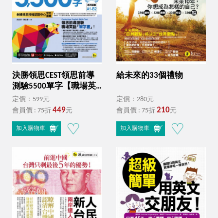
決勝領思CEST領思前導
給未來的33個禮物
測驗5500單字【職場英
語Business】(附「Youtor
定價：599元
定價：280元
App」內含VRP虛擬點讀
449
210
會員價 : 75折
元
會員價 : 75折
元
筆)
加入購物車
加入購物車