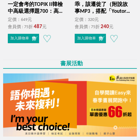
一定會考的TOPIK II韓檢
乖，該遷徙了（附說故
中高級選擇題700：高命
事MP3，搭配「Youtor
中率、高報酬率、高效
App」內含VRP虛擬點讀
定價：649元
定價：320元
率，韓檢一次通過！
筆） Hush Up and
487
240
會員價 : 75折
元
會員價 : 75折
元
（附贈寫作加強本＋
Migrate
「Youtor App」內含VRP
加入購物車
加入購物車
虛擬點讀筆）
書展活動