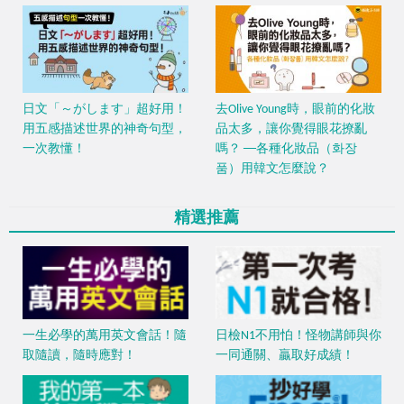
日文「～がします」超好用！
去Olive Young時，眼前的化妝
用五感描述世界的神奇句型，
品太多，讓你覺得眼花撩亂
一次教懂！
嗎？ ──各種化妝品（화장
품）用韓文怎麼說？
精選推薦
一生必學的萬用英文會話！隨
日檢N1不用怕！怪物講師與你
取隨讀，隨時應對！
一同通關、贏取好成績！