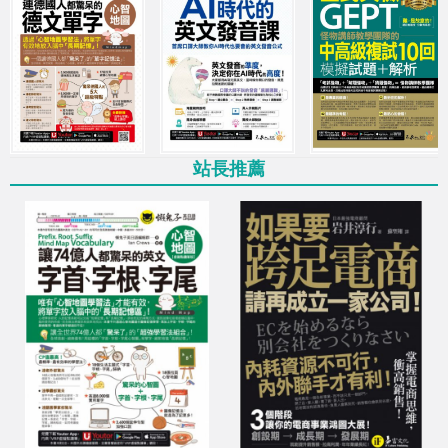
最低69折起，多買多優惠
11月超殺優惠！日韓外語樣樣行
學習檢定全攻略！
11月超殺優惠！從英文新手到高手
全年零、全方位能力突破！
站長推薦