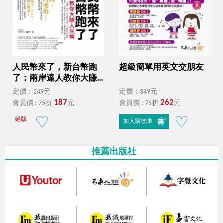
人民幣來了，新台幣跑
超級簡單用英文交朋友
了：兩岸達人教你大賺
人民幣
定價：249元
定價：349元
187
262
會員價 : 75折
元
會員價 : 75折
元
絕版
加入購物車
推薦出版社