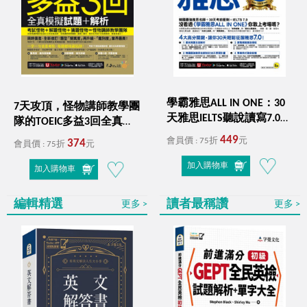
學霸雅思ALL IN ONE：30
7天攻頂，怪物講師教學團
天雅思IELTS聽說讀寫7.0全
隊的TOEIC多益3回全真模
攻略（附贈「Youtor
擬試題＋解析（2書＋
449
會員價 : 75折
元
374
會員價 : 75折
元
App」內含VRP虛擬點讀
「Youtor App」內含VRP虛
筆）
擬點讀筆＋防水書套）
加入購物車
加入購物車
編輯精選
讀者最稱讚
更多
更多