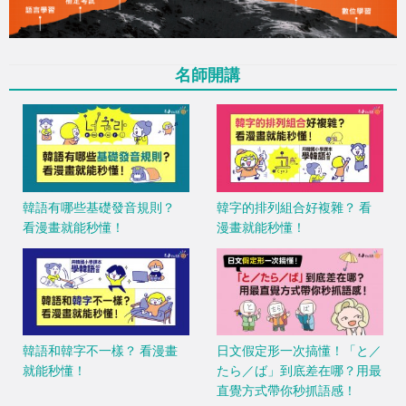
名師開講
韓語有哪些基礎發音規則？
韓字的排列組合好複雜？ 看
看漫畫就能秒懂！
漫畫就能秒懂！
韓語和韓字不一樣？ 看漫畫
日文假定形一次搞懂！「と／
就能秒懂！
たら／ば」到底差在哪？用最
直覺方式帶你秒抓語感！