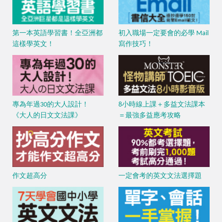
第一本英語學習書！全亞洲都
初入職場一定要會的必學 Mail
這樣學英文！
寫作技巧！
專為年過30的大人設計！
8小時線上課＋多益文法課本
《大人的日文文法課》
＝最強多益應考攻略
作文超高分
一定會考的英文文法選擇題