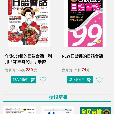
學習檢定全攻略！
11月超殺優惠！從英文新手到高手
全年零、全方位能力突破！
４月份自學書展活動－語你相遇，未來複利！
I'm your best choice!
語你相遇，未來複利!
WELCOME 2026 !
閱讀開場，把價值內容留身邊
日本第一！蟬聯多年最暢銷的雅思單字、聽力、閱讀
午休5分鐘的日語會話：利
NEW口袋裡的日語會話
用「零碎時間」，學習更
攻略！
母親節限定！愛在心頭，創造感動時光！
有效率！（免費附贈虛擬
230
74
會員價：66折
元
會員價 : 75折
元
點讀筆APP+1CD）
RUN UP! 掌握商務英文和多益，提升職場OUTPUT競爭
加入購物車
加入購物車
力!
國際書展展後加碼！
搶眼新書
限時最低66折起
☃️12月陪您渡寒冬