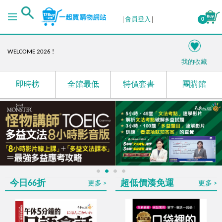
４月份自學書展活動－語你相遇，未來複利！
會員登入
0
I'm your best choice!
語你相遇，未來複利!
WELCOME 2026 !
我的收藏
閱讀開場，把價值內容留身邊
日本第一！蟬聯多年最暢銷的雅思單字、聽力、閱讀
即時榜
全館最低
特價套書
團購館
攻略！
母親節限定！愛在心頭，創造感動時光！
RUN UP! 掌握商務英文和多益，提升職場OUTPUT競爭
力!
國際書展展後加碼！
限時最低66折起
☃️12月陪您渡寒冬
1
2
3
4
今日66折
超低價湊免運
更多
更多
最低69折起，多買多優惠
11月超殺優惠！日韓外語樣樣行