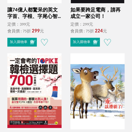
讓74億人都驚呆的英文
如果要跨足電商，請再
字首、字根、字尾心智
成立一家公司！
地圖【虛擬點讀筆版】
定價：399元
定價：299元
（附18張超好學全彩心
299
224
會員價 : 75折
元
會員價 : 75折
元
智地圖拉頁＋「Youtor
App」內含VRP虛擬點讀
加入購物車
加入購物車
筆）