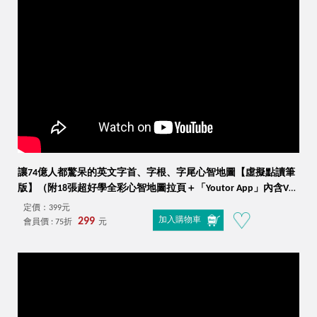
讓74億人都驚呆的英文字首、字根、字尾心智地圖【虛擬點讀筆
版】（附18張超好學全彩心智地圖拉頁＋「Youtor App」內含VRP
虛擬點讀筆）
定價：399元
299
加入購物車
會員價 : 75折
元