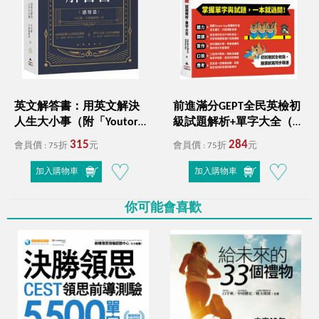
英文解答書：用英文解決
前進滿分GEPT全民英檢初
人生大小事（附「Youtor
級試題解析+單字大全（附
App」內含VRP虛擬點讀
「Youtor App」內含VRP虛
315
284
會員價 : 75折
元
會員價 : 75折
元
筆）
擬點讀筆）
加入購物車
加入購物車
你可能會喜歡