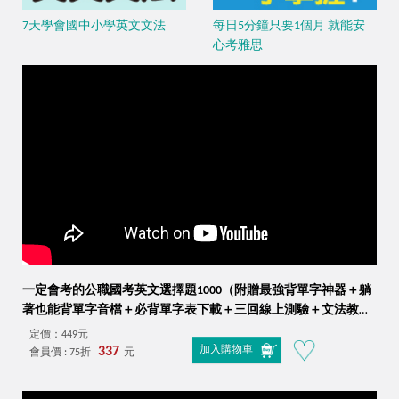
7天學會國中小學英文文法
每日5分鐘只要1個月 就能安
心考雅思
一定會考的公職國考英文選擇題1000（附贈最強背單字神器＋躺
著也能背單字音檔＋必背單字表下載＋三回線上測驗＋文法教學
影片＋歷屆考古題下載）
定價：449元
337
加入購物車
會員價 : 75折
元