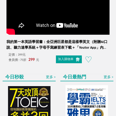
我的第一本英語學習書：全亞洲巨星都是這樣學英文（附贈AI口
說、聽力速學系統＋字母手寫練習表下載＋「Youtor App」內含
VRP虛擬點讀筆）
定價：399元
299
加入購物車
會員價 : 75折
元
今日秒殺
今日最熱門
更多
更多