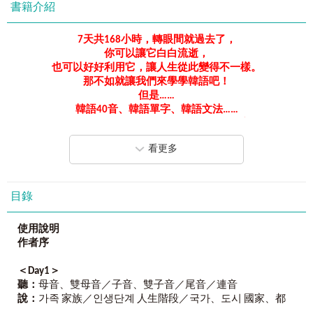
書籍介紹
7
天共
168
小時，轉眼間就過去了，
你可以讓它白白流逝，
也可以好好利用它，讓人生從此變得不一樣。
那不如就讓我們來學學韓語吧
！
但是
……
韓語
40
音、韓語單字、韓語文法……
如果分別學習，你是不是覺得既花時間又沒方向
！
看更多
要學好韓語，有時需要一台
「
學習果汁機
」
，
萃取所有精華，再融合、重整，
不僅幫助吸收，營養更是滿分！
目錄
專為初階韓語學習者量身訂做──
「
7
天黃金比例」韓語學習法！
使用說明
一本包含所有基礎韓語必備要素
作者序
不必真人一對一，也能有絕佳學習成效！
＜Day1＞
《
7
天學會基礎韓語》
──
聽：
母音、雙母音／子音、雙子音／尾音／連音
只要
7
天，共
168
小時，讓你韓語從不會到熟練，
說：
가족 家族／인생단계 人生階段／국가、도시 國家、都
從此人生一路發！