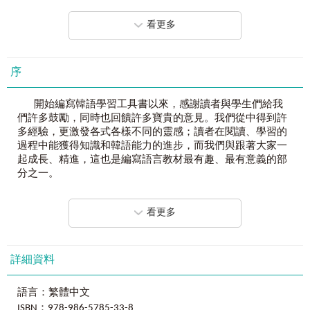
市／직업 職業
讀：
會話文法A／會話文法B
打造黃金比例「進化學習法」
5
大要訣
──
看更多
寫：
總練習／我的韓語日記－我們這一家
韓語上手：
實用說法／文化補充－물김치，水泡菜？
STEP 1
「聽」完美辨音
解答篇｜
總練習題／我的韓語日記解答
分析韓語
40
音發音
及
組字規則
，補充
應用單字
。
母音、子
序
音、尾音、連音
7天漸進學習，一次將韓語40音的形、音、
＜Day2＞
義學會，打造完美韓語基礎。
聽：
母音、雙母音／子音、雙子音／尾音／連音
開始編寫韓語學習工具書以來，感謝讀者與學生們給我
說：
생활용품 生活用品／음식 재료 一般食材／요일、일자
STEP 2
「說」標準韓語
們許多鼓勵，同時也回饋許多寶貴的意見。我們從中得到許
星期、日子／시간 구분 時間區分
每天學習內容都選用生活
必備主題單字
並
搭配圖片
，馬上練
多經驗，更激發各式各樣不同的靈感；讀者在閱讀、學習的
讀：
會話文法A／會話文法B
習
韓語聽、說能力
，。現學現用才能發揮學習效用。
過程中能獲得知識和韓語能力的進步，而我們與跟著大家一
寫：
總練習／我的韓語日記－郊遊去&好口福
起成長、精進，這也是編寫語言教材最有趣、最有意義的部
韓語上手：
實用說法／文化補充－炸雞配啤酒
STEP 3
「讀」文法知識
分之一。
解答篇｜
總練習題／我的韓語日記解答
單字
＋
文法
就是活用韓語的關鍵祕訣。以實用主題，延伸必
會的
基礎文法
，通曉文法的奧義，各種情境會話都難不倒
韓語在以往普遍的觀感，都覺得文字看起來就複雜、困
＜Day3
＞
看更多
你！
難，有別從小學習的英語、常有接觸機會的日語，所以在開
聽：
母音、雙母音／子音、雙子音／尾音／連音
始學習韓語前，學習者心中往往已經有了些微的猶豫和擔
說：
일상생활 日常生活／몸 身體／동작 一般動作／기분 心
STEP 4
「寫」日記書信
心。因此，之前與我識出版社合作、完成的「韓國小學課本
情
自學最怕練習不夠多！每天都替你完整規劃學習進度，搭配
系列」的韓語學習書，我們與出版社即是希望可以用最輕
詳細資料
讀：
會話文法A／會話文法B
「
總練習」
、「
我的韓語日記
」驗收學習成果，同時再次複
鬆、簡單、無負擔的學習內容，幫助讀者跳過學習語言初期
寫：
總練習／我的韓語日記－逆轉心情的一天
習，雙向學習突破盲點。
的門檻，直接進入學習狀況，以達到自學或是進修的最佳成
韓語上手：
實用說法／文化補充－국、찌개？湯、鍋？
語言：繁體中文
效。但在「韓國小學生系列」以外，我們還可以再為讀者設
解答篇｜
總練習題／我的韓語日記解答
ISBN：978-986-5785-33-8