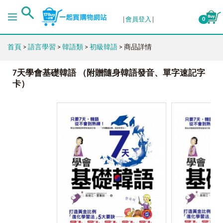
會員登入
0
首頁
>
語言學習
>
韓語類
>
初級韓語
> 商品詳情
7天學會基礎韓語 （附贈隨身韓語發音、單字速記字
卡）