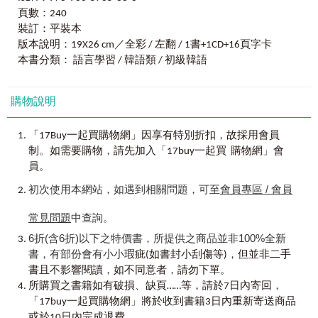
STEP 5
「通」基礎韓語
計出什麼樣的學習內容，同時又能秉持不增加學習負擔的最
頁數：240
不只知書還要達禮。每天學習內容皆補充「
實用說法
」與
高原則呢？
＜Day4＞
「
裝訂：平裝本
文化知識
」，除了加強表達能力，更能同時瞭解韓國當地
聽：
母音、雙母音／子音、雙子音／尾音／連音
文化風情，多元學習相得益彰。
本書的「7天學會」概念，有別於以往將40音、單字、文
版本說明：19X26 cm／全彩 / 左翻 / 1書+1CD+16頁字卡
說：
장소 場所／방향、위치 方向、位置／교통수단 交通工
法分開學習的方式，而是將全部基礎韓語必備要素內容劃分
本書分類： 語言學習 / 韓語類 / 初級韓語
具／도로교통 道路交通
隨書附贈走到哪
、
學到哪的
「
隨身韓語發音、單字速記字
成7天的學習進度。每天都可以學習到發音、單字、文法、寫
讀：
會話文法A／會話文法B
卡
」。
作、文化知識，聽起來很貪心吧？但翻開書本，你會發現，
寫：
總練習／我的韓語日記－拜託～醫院在哪裡？
隨書附贈由韓籍老師親自錄製的「韓語單字、會話MP3」。
購物說明
其實學習韓語真的一點都不難！按部就班，跟著進度一一達
韓語上手：
實用說法／文化補充－燒酒與米酒
成目標，就像是有專屬家教在身旁。
解答篇｜
總練習題／我的韓語日記解答
，
「17Buy一起買購物網」因享有特別折扣
故採用會員
這次更考量到許多自學者，在學習完之後，苦無練習或是
。
，
＜Day5＞
制
如需要購物
請先加入「17buy一起買 購物網」會
實際使用的機會，因此更在每天內容之後，增加練習題的單
聽：
母音、雙母音／子音、雙子音／尾音／連音
員。
元，除了可以檢測學習成效，同時也是再次複習，如此雙向
說：
운동 運動／음악 音樂／대중매체 大眾媒體／여가활동
的學習方式，相信在短時間內，就能將基礎韓語摸得一清二
初次使用本網站，如遇到相關問題，可至
會員專區 / 會員
業餘活動
楚，之後無論是向上精進，或是延伸應用，相信都能助學習
讀：
會話文法A／會話文法B
者一臂之力！
常見問題
中查詢。
寫：
總練習／我的韓語日記－我愛瑜珈社
韓語上手：
實用說法／文化補充－韓式黑輪「오뎅」
6折(含6折)以下之特價書，所提供之商品並非100%全新
再次感謝各位讀者選擇這本書作為你學習韓語的夥伴，
解答篇｜
總練習題／我的韓語日記解答
書，有部份會有小小
，
瑕疵(如書封小刮傷等)
但並非二手
若在學習的過程中，有遇到了各種疑問、困難，或是有任何
，
，
書且不影響閱讀
如不同意者
請勿下單。
的寶貴意見，都歡迎大家一同討論、切磋。敬祝大家學習愉
＜Day6＞
，
快！
所購買之書籍如有破損、缺頁……等，請於7日內寄回
聽：
母音、雙母音／子音、雙子音／尾音／連音
「17buy一起買購物網」將於收到書籍3日內重新寄送商品
說：
외모 外貌／성격 個性／계절기후 季節氣候／명절、휴
賈蕙
或於10日內完成退費。