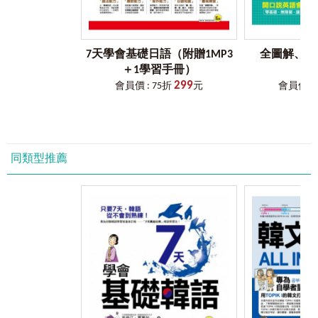
7天學會基礎日語（附贈1MP3
全圖解、1
＋1學習手冊）
299
會員價 : 75折
元
會員價 : 
同類型推薦