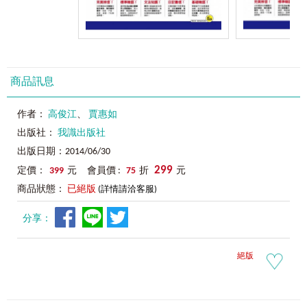
商品訊息
作者：
高俊江
、
賈惠如
出版社：
我識出版社
出版日期：2014/06/30
299
定價：
399
元 會員價 :
75
折
元
商品狀態：
已絕版
(詳情請洽客服)
分享：
絕版