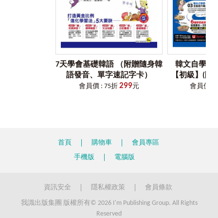
7天學會基礎韓語 （附贈隨身韓
韓文自學ALL
語發音、單字速記字卡）
【初級】(附1
299
教學文法影片
會員價 : 75折
元
會員價 : 
字卡+40
「Youtor A
讀
首頁
購物車
會員專區
手機版
電腦版
資訊安全
隱私權政策
會員條款
我識出版集團 版權所有© 2026 I'm Publishing Group. All Rights
Reserved