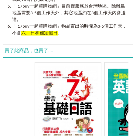
가 節日、假期
如、高俊江 2014.06
「 17buy一起買購物網」目前僅服務於台灣地區。除離島
讀：
會話文法A／會話文法B
地區需要3-5個工作天外，其它地區約在3個工作天內會送
寫：
總練習／我的韓語日記－新認識的一對朋友
韓語上手：
實用說法／文化補充－夏天的蔘雞湯 vs. 冬天的冷
達。
麵
「 17buy一起買購物網」物品寄出的時間為3-5個工作天，
解答篇｜
總練習題／我的韓語日記解答
不含
六、日和國定假日
。
＜Day7＞
聽：
母音、雙母音／子音、雙子音／尾音／連音
買了此商品，也買了....
說：
비행기 탑승 搭機／환전、핸드폰 대여 換錢、租賃手機
／숙박 住宿／ 지하철탑승 搭地鐵
讀：
會話文法A／會話文法B
寫：
總練習／我的韓語日記－員工旅遊，出國去囉～
韓語上手：
實用說法／文化補充－吃烤肉，選三層肉還是醃
肉？
解答篇｜
總練習題／我的韓語日記解答