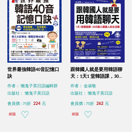
世界最強韓語40音記憶口
跟韓國人就是要用韓語聊
訣
天：1天1 堂韓語課，30天
融入韓國人的生活圈（附
作者： 懶鬼子英日語編輯群
作者： 金淑敬
1MP3）
出版社： 懶鬼子英日語
出版社： 懶鬼子英日語
224
262
會員價 : 75折
元
會員價 : 75折
元
絕版
絕版