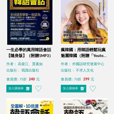
一生必學的萬用韓語會話
瘋韓國：用韓語輕鬆玩瘋
【隨身版】（附贈1MP3）
魅麗韓國（附贈「Youtor
App」內含VRP虛擬點讀
作者： 高俊江、賈蕙如
作者： 外國語研究發展中心
筆）
出版社： 我識出版社
出版社： 不求人文化
240
299
會員價 : 75折
元
會員價 : 75折
元
加入購物車
加入購物車