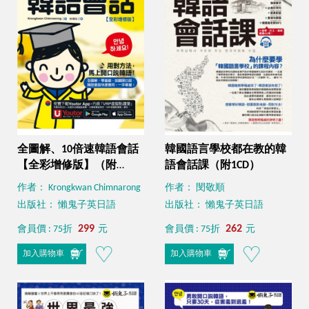
全圖解、10倍速韓語會話
韓國語言學校都在教的韓
【全彩增修版】（附
語會話課（附1CD）
「Youtor App」內含VRP
作者： Krongkwan Chimnarong
作者： 閔敬順
虛擬點讀筆）
出版社： 懶鬼子英日語
出版社： 懶鬼子英日語
299
262
會員價 : 75折
元
會員價 : 75折
元
加入購物車
加入購物車