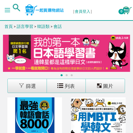
排序
會員登入
0
首頁
>
語言學習
>
韓語類
>
會話
出版日期 (新→舊)
出版日期 (舊→新)
銷售量 (高→低)
1
2
3
銷售量 (低→高)
篩選
列表
圖片
價格 (高→低)
價格 (低→高)