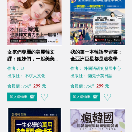
女孩們專屬的美麗韓文
我的第一本韓語學習書：
課：姐妹們，一起美美地
全亞洲巨星都是這樣學韓
學流行韓文吧！（附贈
文（附贈40音發音與口形
作者： LJ
作者： 外國語研究發展中心
「Youtor App」內含VRP
影片＋「Youtor App」內
出版社： 不求人文化
出版社： 懶鬼子英日語
虛擬點讀筆）
含VRP虛擬點讀筆）
299
299
會員價 : 75折
元
會員價 : 75折
元
加入購物車
加入購物車