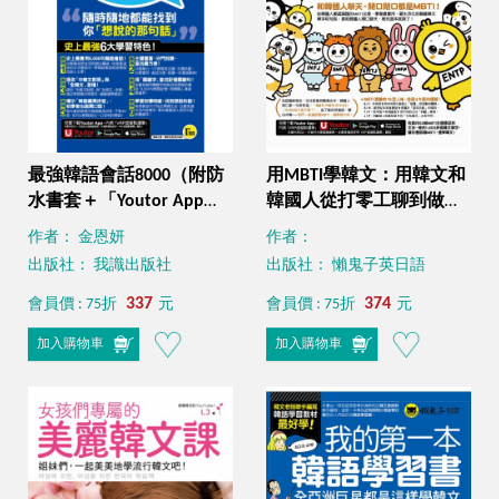
最強韓語會話8000（附防
用MBTI學韓文：用韓文和
水書套＋「Youtor App」
韓國人從打零工聊到做阿
內含VRP虛擬點讀筆）
公（附MBTI線上測驗網站
作者： 金恩妍
作者：
＋「Youtor App」內含
出版社： 我識出版社
出版社： 懶鬼子英日語
VRP虛擬點讀筆）
337
374
會員價 : 75折
元
會員價 : 75折
元
加入購物車
加入購物車