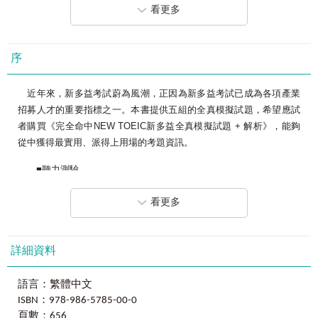
解析本
看更多
1.5回全真模擬試題
使用說明
本書特別設計完全擬真的新多益模擬試題，共計5回1,000題。應
作者序
試者只需搭配5回合的模擬試題及詳盡解析，便如親臨考場、有效克服
序
新多益測驗簡介
考場恐懼，提高對新多益測驗試題的熟悉度及秒速的解題力。
目錄
完全擬真NEW TOEIC 新多益全真模擬試題│第一回答案與分析
近年來，新多益考試蔚為風潮，正因為新多益考試已成為各項產業
2.模擬正式試題本尺寸
完全擬真NEW TOEIC 新多益全真模擬試題│第二回答案與分析
招募人才的重要指標之一。本書提供五組的全真模擬試題，希望應試
本書模擬新多益測驗的正式試題本尺寸及內文文字編排方式。應
完全擬真NEW TOEIC 新多益全真模擬試題│第三回答案與分析
者購買《完全命中NEW TOEIC新多益全真模擬試題 + 解析》，能夠
試者在使用本書時，能提升考試的臨場感，避免正式測驗來不及作答
完全擬真NEW TOEIC 新多益全真模擬試題│第四回答案與分析
從中獲得最實用、派得上用場的考題資訊。
或閱讀速度不夠快的狀況，考場上不再慌亂。
完全擬真NEW TOEIC 新多益全真模擬試題│第五回答案與分析
■聽力測驗
3.模擬正式考題口音
全書的聽力模擬試題，收錄新多益正式考題的美、加、英、澳四
新多益的聽力題型通常不會使用太艱深、困難的字彙或句型，常
看更多
國口音，完全模擬正式考題的發音及語速並由專業外籍老師親自錄
出現在考題中的一般為日常實用及商務上會遇到的情境字彙和用語。
製，讓應試者提前熟悉各國腔調，輕鬆應試。
在《完全命中NEW TOEIC新多益全真模擬試題 + 解析》收錄的五回
新多益模擬試題，內容貼近新多益考題，讓應試者提高對題型的熟悉
詳細資料
4.最詳盡的考題解析
度，更補充相關的單字與片語註解，有系統地幫助應試者在最短時間
本書的解析本包含五回擬真試題的解析、補教名師重點筆記及解
內擴大字彙量，所以《完全命中NEW TOEIC新多益全真模擬試題 +
題技巧，保證考試輕鬆過關。本書不僅只是模擬試題，更是一本考前
語言：繁體中文
解析》，不但是命中率最高的模擬試題組，更是考前最優秀的試題破
的試題破解攻略，利用有效方法戰勝新多益。
ISBN：978-986-5785-00-0
解攻略！
頁數：656