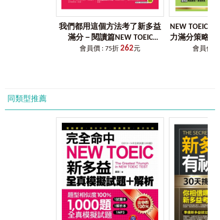
我們都用這個方法考了新多益
NEW TOEIC 
滿分－閱讀篇NEW TOEIC
力滿分策略：
262
READING
題策略(附贈聽
會員價 : 75折
元
會員價 : 
同類型推薦