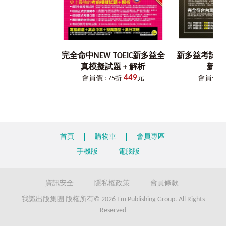
完全命中NEW TOEIC新多益全
新多益考試有
真模擬試題 + 解析
新多益
449
會員價 : 75折
元
會員價 : 
首頁
購物車
會員專區
手機版
電腦版
資訊安全
隱私權政策
會員條款
我識出版集團 版權所有© 2026 I'm Publishing Group. All Rights
Reserved