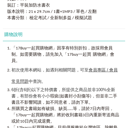
5.考前3個月衝刺必備
裝訂：平裝加防水書衣
■閱讀測驗
要考好新多益測驗別無它法，唯有勤作模擬試題才能用最少的時
版本說明：21 x 29.7cm / 1書+1MP3 / 單色 / 左翻
間拿到最高的分數。
本書分類： 檢定考試 / 全新制多益 / 模擬試題
根據我多年的教學經驗，學生們每次參加新多益考試，在閱讀測
驗的部分，通常會有10-20題來不及作答，這是很普遍的現象。然而，
最高命中率，
要在新多益的閱讀測驗拿高分，唯一的方法就是「檢閱空格前後和考
留遊學、求職、升遷，稱霸考場及職場的金色證書，一試到手！
購物說明
點的上下文、提高答題速度」！要戰勝新多益的閱讀測驗是有策略及
方法，應試者平時就要累積大量的字彙庫，並具有解構英文複雜長句
，
「17Buy一起買購物網」因享有特別折扣
故採用會員
的實力（也就是找出句子中的真正主詞和動詞）。《完全命中NEW
。
，
制
如需要購物
請先加入「17buy一起買 購物網」會
TOEIC新多益全真模擬試題 + 解析》能夠有效幫助應試者培養上述的
員。
應考實力，更能提升全面性的閱讀能力！
初次使用本網站，如遇到相關問題，可至
會員專區 / 會員
最後，衷心期望這本《完全命中NEW TOEIC新多益全真模擬試
常見問題
中查詢。
題 + 解析》能帶領各位應試者獲得心中的理想分數，在新多益考場和
國際商場上無往不利！！
6折(含6折)以下之特價書，所提供之商品並非100%全新
書，有部份會有小小
，
瑕疵(如書封小刮傷等)
但並非二手
，
，
書且不影響閱讀
如不同意者
請勿下單。
，
所購買之書籍如有破損、缺頁……等，請於7日內寄回
「17buy一起買購物網」將於收到書籍3日內重新寄送商品
或於10日內完成退費。
「 17buy一起買購物網」目前僅服務於台灣地區。除離島