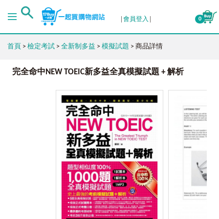
會員登入
0
首頁
>
檢定考試
>
全新制多益
>
模擬試題
> 商品詳情
完全命中NEW TOEIC新多益全真模擬試題 + 解析