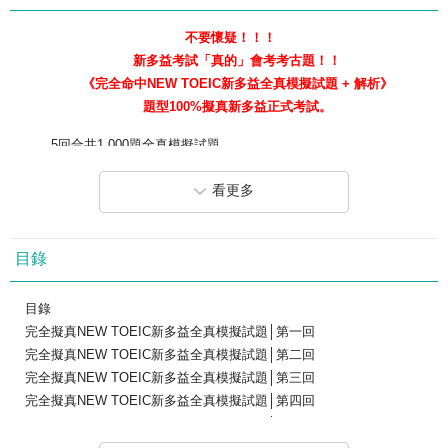
不要懷疑！！！
新多益考試「真的」會考考古題！！
《完全命中NEW TOEIC新多益全真模擬試題 + 解析》
題型100%擬真新多益正式考試。
5回合共1,000題全真模擬試題，
完全掌握新多益考試的「考古題型」及「出題方向」！！
看更多
電腦嚴選+高命中率+高分攻略+5回最強全真模擬試題
連出題老師都讚嘆的高命中率！
只有《完全命中NEW TOEIC新多益全真模擬試題 + 解析》做得
目錄
到！
目錄
本書作者鄭穎老師特別邀請10位新、舊多益考試900分以上的考
完全擬真NEW TOEIC新多益全真模擬試題│第一回
生，以背題目的方式將考題帶出，分析及比對近5年多達50次新、舊多
完全擬真NEW TOEIC新多益全真模擬試題│第二回
益考試常考單字、文法及題型，耗時5年編著完成《完全命中NEW
完全擬真NEW TOEIC新多益全真模擬試題│第三回
TOEIC新多益全真模擬試題 + 解析》！
完全擬真NEW TOEIC新多益全真模擬試題│第四回
連出題老師都讚嘆的高命中率！
完全擬真NEW TOEIC新多益全真模擬試題│第五回
考前3個月衝刺，必備！