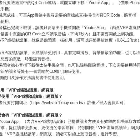
只要透過書中的QR Code連結，就能立即下載「Youtor App」。（僅限iPhone和
統手機）
載完成後，可至App目錄中搜尋需要的音檔或直接掃描內頁QR Code，將音檔
機使用。
音檔已完成下載後，讀者只要拿出手機並開啟「Youtor App」（內含VRP虛擬
描書中頁面的QR Code立即讀取音檔（平均1秒內）且不需要開啟上網功能。
VRP虛擬點讀筆」就像是點讀筆一樣好用，還可以調整播放速度（0.8-1.2倍速
。
「VRP虛擬點讀筆」比點讀筆更好用，具有定時播放、背景播放的功能，也可以
選想要的頁數，聆聽該頁音檔。
如果讀者擔心音檔下載後太佔手機空間，也可以隨時刪除音檔，下次需要使用時
書籍的讀者等於有一個雲端的CD櫃可隨時使用。
詳細使用及操作方法請見書中使用說明。
使用「
VRP
虛擬點讀筆」網頁版
裡使用「
VRP
虛擬點讀筆」網頁版？
只要打開網址（https://webvrp.17buy.com.tw）註冊／登入會員即可。
麼會有「
VRP
虛擬點讀筆」網頁版？
Youtor App」（內含VRP虛擬點讀筆）已提供讀者方便又有效率的音檔聽取方
需求，提供讀者更多元、更便捷的學習途徑，特別開發「VRP虛擬點讀筆」網頁
過「VRP虛擬點讀筆」網頁版，讀者可以線上聽取音檔，進行學習。