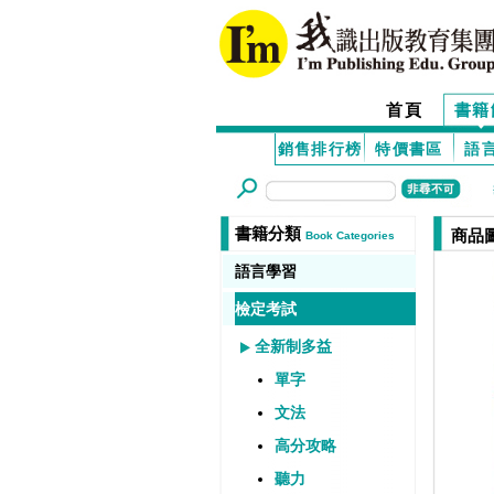
首頁
書籍
銷售排行榜
特價書區
語
書籍分類
商品
Book Categories
語言學習
檢定考試
全新制多益
單字
文法
高分攻略
聽力