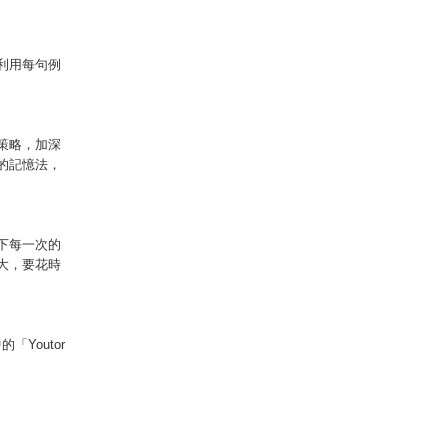
利用每句例
策略，加深
的記憶法，
下每一次的
大，要花時
Youtor