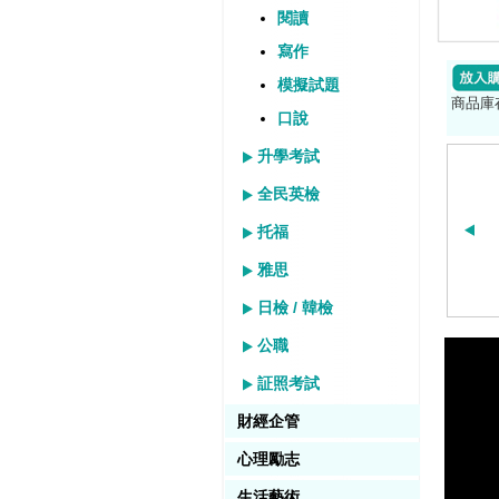
閱讀
寫作
模擬試題
商品庫
口說
升學考試
全民英檢
托福
雅思
日檢 / 韓檢
公職
証照考試
財經企管
心理勵志
生活藝術