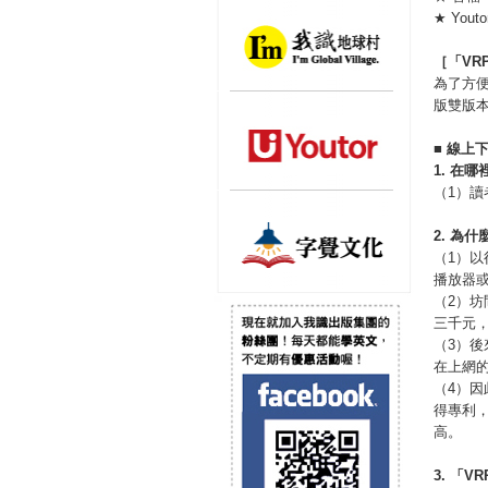
★ Yo
［「
VR
為了方便
版雙版
■
線上
1.
在哪
（1）讀
2.
為什
（1）
播放器
（2）
三千元
（3）後
在上網
（4）
得專利
高。
3.
「
VR