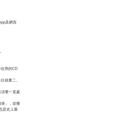
App及網頁
可。
在用的CD
往往就要二、
必須要一直處
讀筆」，並獲
也是史上最