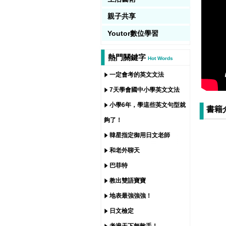
親子共享
Youtor數位學習
熱門關鍵字
Hot Words
一定會考的英文文法
7天學會國中小學英文文法
小學6年，學這些英文句型就
書籍
夠了！
韓星指定御用日文老師
和老外聊天
巴菲特
教出雙語寶寶
地表最強強強！
日文檢定