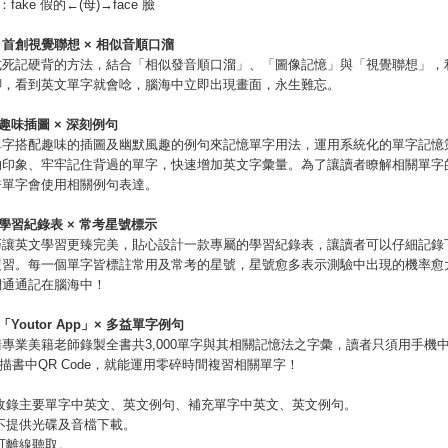
：fake 假的←(母)→face 臉
2
首創視覺聯想
×
相似音順口溜
式死記硬背的方法，結合「相似發音順口溜」、「圖像記憶」與「視覺聯想」，
腳，看到英文單字就會唸，腦海中立即出現畫面，永生難忘。
趣味插圖
×
深刻例句
單字搭配趣味的插圖及幽默風趣的例句來記憶單字用法，運用系統化的單字記憶
的印象、牢牢記住背過的單字，快速增加英文字彙量。為了讓讀者瞭解相關單字
許單字會使用相關例句表達。
學習紀錄表
×
常考星號標示
巧讓英文學習更臻完美，貼心設計一款專屬的學習紀錄表，讓讀者可以仔細記錄
複習。每一個單字皆標註常用及常考的星號，星號愈多表示測驗中出現的機率愈
們通通記在腦海中！
「
Youtor App
」×
多益單字例句
專業美籍老師錄製全書共3,000單字與其相關記憶法之字彙，讀者只須用手機中的「
掃描書中QR Code，就能運用零碎時間複習相關單字！
檔收錄主要單字中英文、英文例句、補充單字中英文、英文例句。
不提供光碟及音檔下載。
可離線聽取。