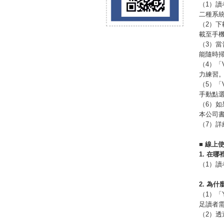
（1）讀者
二種系
（2）下
載至手
（3）當
能隨時掃
（4）「
力練習
（5）
手動點
（6）
本公司
（7）
■
線上
1.
在哪
（1）讀者
2.
為什
（1）「
足讀者
（2）透