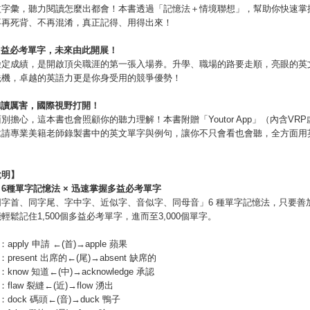
益字彙，聽力閱讀怎麼出都會！本書透過「記憶法＋情境聯想」，幫助你快速掌
不再死背、不再混淆，真正記得、用得出來！
多益必考單字，未來由此開展！
檢定成績，是開啟頂尖職涯的第一張入場券。升學、職場的路要走順，亮眼的英
先機，卓越的英語力更是你身受用的競爭優勢！
聽讀厲害，國際視野打開！
別擔心，這本書也會照顧你的聽力理解！本書附贈「Youtor App」（內含VR
邀請專業美籍老師錄製書中的英文單字與例句，讓你不只會看也會聽，全方面用
說明】
 6
種單字記憶法
×
迅速掌握多益必考單字
同字首、同字尾、字中字、近似字、音似字、同母音」6 種單字記憶法，只要善
輕鬆記住1,500個多益必考單字，進而至3,000個單字。
：apply 申請 ←(首)→apple 蘋果
：present 出席的←(尾)→absent 缺席的
：know 知道←(中)→acknowledge 承認
：flaw 裂縫←(近)→flow 湧出
：dock 碼頭←(音)→duck 鴨子