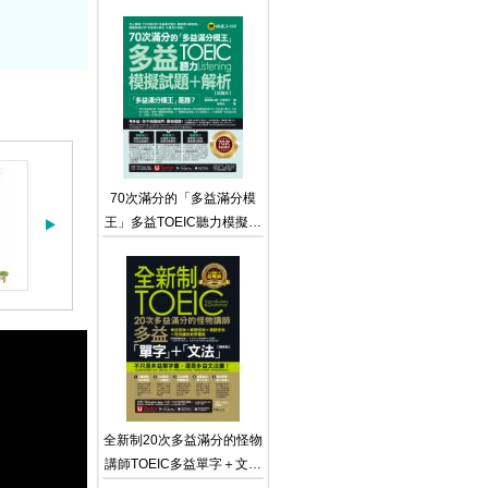
擬點讀筆版】（附贈Part 7
閱讀測驗加強本＋線上下載
Part 5單字題100題＋超高
命中率單字隨身表＋完整測
驗版及單題複習版音檔＋防
水書套）
70次滿分的「多益滿分模
王」多益TOEIC聽力模擬試
題 + 解析（2書＋「Youtor
App」內含VRP虛擬點讀筆
＋防水書套） TOEIC L&R
テスト 壁越え模試 リスニ
ング
全新制20次多益滿分的怪物
講師TOEIC多益單字＋文法