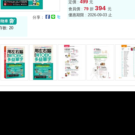
499
定價 :
元
394
79
會員價 :
折
元
優惠期限 : 2026-09-03 止
分享：
存數:
20