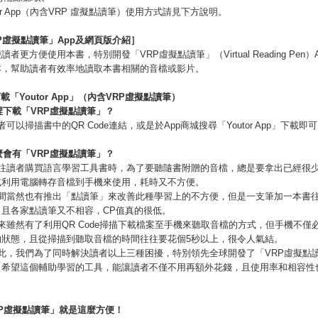
utor App（內含VRP 虛擬點讀筆）使用方式請見下方說明。
P
虛擬點讀筆」
App
及網頁版介紹］
讀者更方便使用本書，特別開發「VRP虛擬點讀筆」（Virtual Reading Pen）
本，幫助讀者有效率地讀取本書相關的音檔或影片。
下載「
Youtor App
」（內含
VRP
虛擬點讀筆）
裡下載「
VRP
虛擬點讀筆」？
者可以掃描書中的QR Code連結，或是於App商城搜尋「Youtor App」下載即
麼會有「
VRP
虛擬點讀筆」？
以往讀者購買語言學習工具書時，為了要聽隨書附贈的音檔，總是要拿出已經很少
或利用電腦轉存音檔到手機來使用，耗時又不方便。
坊間當然也有推出「點讀筆」來改善此種學習上的不方便，但是一支筆加一本書
，且各家點讀筆又不相容，CP值真的很低。
來雖然有了利用QR Code掃描下載檔案至手機來聽取音檔的方式，但手機不僅
的狀態，且從掃描到聽取音檔的時間往往要花個5秒以上，很令人氣結。
因此，我們為了同時解決讀者以上三種困擾，特別領先全球開發了「VRP虛擬點
，希望這個輔助學習的工具，能讓讀者不僅不用再額外花錢，且使用率和相容性
P
虛擬點讀筆」就是這麼方便！