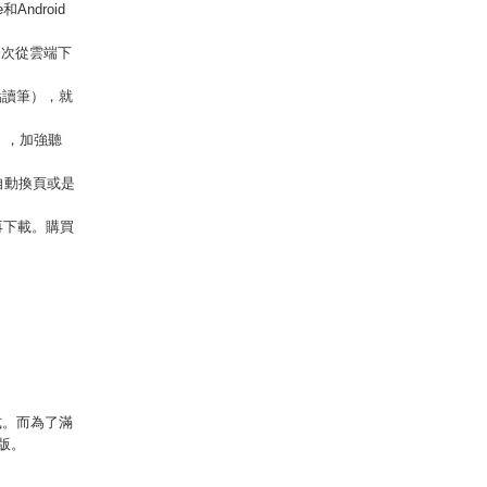
Android
一次從雲端下
點讀筆），就
），加強聽
自動換頁或是
再下載。購買
式。而為了滿
版。