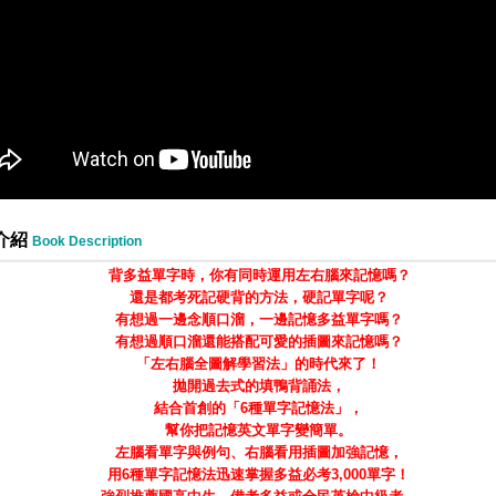
介紹
Book Description
背多益單字時，你有同時運用左右腦來記憶嗎？
還是都考死記硬背的方法，硬記單字呢？
有想過一邊念順口溜，一邊記憶多益單字嗎？
有想過順口溜還能搭配可愛的插圖來記憶嗎？
「左右腦全圖解學習法」的時代來了！
拋開過去式的填鴨背誦法，
結合首創的「
6
種單字記憶法」，
幫你把記憶英文單字變簡單。
左腦看單字與例句、右腦看用插圖加強記憶，
用
6
種單字記憶法迅速掌握多益必考
3,000
單字！