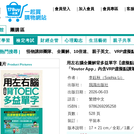
|
|
|
|
會員登入
加入會員
會員專區
客
館
團購區
言學習
檢定考試
財經企管
心理勵志
生活藝術
親子共享
熱門搜尋 |
怪物講師團隊
、
全圖解、10倍速
、
親子英文
、
VRP虛擬
用左右腦全圖解背多益單字【虛擬點
圖片
Product Pictures
「Youtor App」內含VRP虛擬點讀
作者：
李鈺秋（Sophia Li）
出版社：
我識出版社
出版日期：
2026-06-03
語言：
繁體中文
ISBN：
9786269295258
頁數：
528 頁
裝訂：
平裝本
版本說明：
17 × 21 cm／全彩／1書