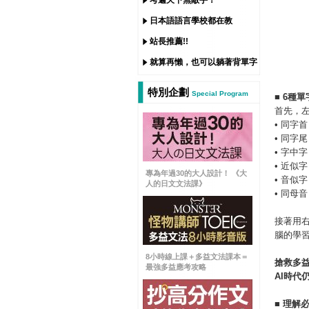
考遍天下無敵手！
日本語語言學校都在教
站長推薦!!
就算再懶，也可以躺著背單字
特別企劃
Special Program
■
6
種單
首先，
• 同字首
• 同字尾
• 字中字
• 近似字
專為年過30的大人設計！ 《大
• 音似字
人的日文文法課》
• 同母音
接著用
腦的學
8小時線上課＋多益文法課本＝
搶救多
最強多益應考攻略
AI
時代
■
理解