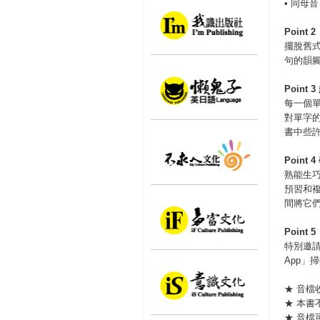
• 同母音
Point 
擺脫舊
句的韻
Point 3
每一個
對單字
書中些
Point 4
熟能生
預習和
間將它
Point 5
特別邀請
App」
★ 音
★ 本書
★ 音檔