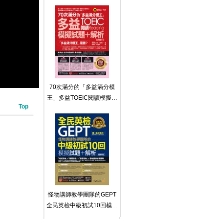
【隨身版】（免費附贈文法
教學影片＋「Youtor App」
內含VRP虛擬點讀筆＋防水
書套）
70次滿分的「多益滿分模
王」多益TOEIC閱讀模擬試
Top
題 + 解析（2書＋「Youtor
App」內含VRP虛擬點讀筆
＋防水書套）
怪物講師教學團隊的GEPT
全民英檢中級初試10回模擬
試題＋解析【增修版】（2