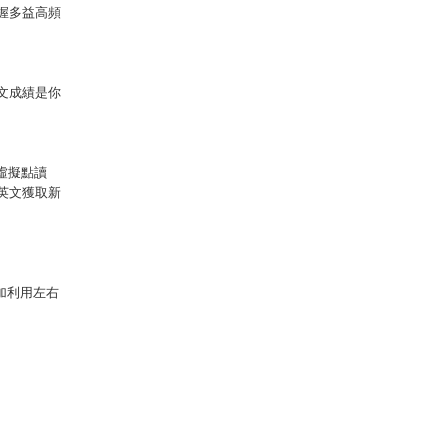
握多益高頻
文成績是你
P虛擬點讀
英文獲取新
加利用左右