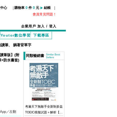
|
|
服中心
購物車
0
件
0
元
結帳
會員常見問題！
企業用戶
加入
/
登入
Youtor數位學習
下載專區
點讀筆
、
躺著背單字
讀筆版】(附
Similar Best
同類暢銷書
Sellers
筆+防水書套)
考遍天下無敵手全新制多益
／App／左翻
TOEIC模擬試題＋解析【虛