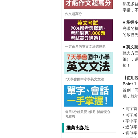
熟悉多
字彙，
作文超高分
■
掌握
亮眼的
的致勝
一定會考的英文文法選擇題
■
英文
聽力方面
筆），
知！
【使用
7天學會國中小學英文文法
Point 1
首創「
腦，就能
• 同字首
每日5分鐘只要1個月 就能安心
• 同字尾
考雅思
• 字中字
• 近似字
推薦出版社
• 音似字