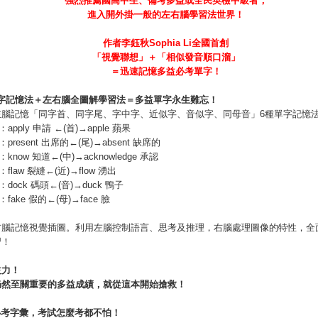
強烈推薦國高中生、備考多益或全民英檢中級者，
進入開外掛一般的左右腦學習法世界！
作者李鈺秋
Sophia Li
全國首創
「視覺聯想」＋「相似發音順口溜」
＝迅速記憶多益必考單字！
字記憶法＋左右腦全圖解學習法＝多益單字永生難忘！
左腦記憶「同字首、同字尾、字中字、近似字、音似字、同母音」6種單字記憶
：apply 申請 ←(首)→apple 蘋果
：present 出席的←(尾)→absent 缺席的
：know 知道←(中)→acknowledge 承認
：flaw 裂縫←(近)→flow 湧出
：dock 碼頭←(音)→duck 鴨子
：fake 假的←(母)→face 臉
右腦記憶視覺插圖。利用左腦控制語言、思考及推理，右腦處理圖像的特性，全
習！
益力！
仍然至關重要的多益成績，就從這本開始搶救！
必考字彙，考試怎麼考都不怕！