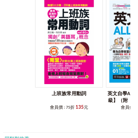
Unit 1 運用電腦科技學習
■
適合想要提升英文程度的你
如果你已經具備國中英文程度，想要全面提升英文程度卻不
知道從何下手，千萬不要病急亂投醫，覺得字彙量不足，就
去買單字書；覺得文法概念薄弱，就去買文法書……最後什麼
都沒有辦法學好。
學完國中英文，最重要的事情是什麼？
（X）背單字 →背單字最無聊，背來背去記得的永遠是前10
個單字。
（X）學文法 →文法是基礎沒錯，但不知道如何實際運用也
沒用。
（X）練會話 →剛開始很實用，但講來講去就是那些情境、
那幾種句型。
（O）all in one學習 →是各面向同步學習，才有成就感！
上班族常用動詞
英文自學All 
《英文自學All in One全攻略【高級】》是你最好的選擇，讓
級】（附「You
你單字、會話、文法、閱讀、寫作一次學會！
135
VRP虛
會員價 : 75折
元
會員價 : 
■
適合要用英文和世界溝通的你
「用英文和外國人溝通」看似遙遠，其實很貼近生活。除了
去國外生活、和外國人進行商業往來之外，追外國明星、看