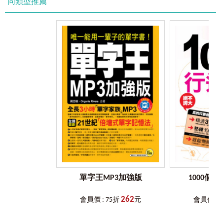
同類型推薦
外國影集、到國外旅遊、在國外網站購物等也都會用到英
文。
《英文自學All in One全攻略【高級】》不僅內容符合高中英
文程度，更傳授實用的閱讀、寫作、口說技巧，及貼近生活
與職場的情境會話、閱讀文章。不怕你學英文，只怕你用錯
方法學英文！
【能力分級】
《英文自學ALL IN ONE全攻略》系列依難易度預計分為三個級
數，本書為【高級】，其程度符合：
高中英文、CEFR B1-B2，GEPT 中級-中高級、TOEIC 500-750分
等程度。
想奠定英文基礎，現在開始正適合！
只要
3
步驟，一次學好高中英文！
單字王MP3加強版
1000個
■
Step 1
圖解高中英文文法，打好英文基礎
想要提升英文程度，就一定要打好文法基礎，而想要學好文
262
法，不是熟背文法術語或文法公式，重點在於能夠把文法概
會員價 : 75折
元
會員價 : 
念放進長期記憶區，自然地應用在英文溝通的語境中。