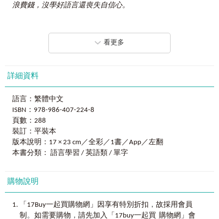
Unit 4 表示過去、現在、未來
想要精進英文，首先需要有良好的英文基礎，
浪費錢，沒學好語言還喪失自信心。
Unit 5 表示不同的語態、語氣
如果基礎太差，就什麼都學不會、做不到。
Unit 6 不定詞、動名詞、分詞
與其花大錢培養單一英文力，
人的潛意識會認為缺少什麼就補什麼，所以覺得詞彙量
不如先力求穩固並提升英文基礎，聽說讀寫各面向同步學
不足，就去買單
字書；覺得文法概念很差，就去上補習班；
Chapter 3
修飾人事物的原理
［認識形容詞、副詞］
看更多
習！
覺得聽力口說很弱，就去找真人家教
⋯⋯
。雖然我們缺的每
Unit 1 形容詞的定義
項「主題」都可以對應到一套學習課程，但想要增進英文能
Unit 2 形容詞的比較
《英文自學ALL IN ONE全攻略【高級】》由補教名師王筱筑老
力，讓自己能用英文聽說讀寫，真的需要上這麼多課嗎？
Unit 3 副詞的定義
師與「外國語研究發展中心」的專業師資群攜手合作，專為
詳細資料
Unit 4 副詞的比較
英文自學者量身訂做，只要3步驟，就能一次學好高中英文，
我們認為找尋專業人士協助自己精進任何單項英文能力
Unit 5 副詞子句
打好英文基礎、聽說讀寫一次學會！
是沒有問題的，但
前提是需要「具備良好的英文基礎」。如
語言：繁體中文
果基礎太差的話，就算報名再多補習班、買了再多線上課
Chapter 4
豐富敘述的原理
［認識介系詞、連接詞］
ISBN：978-986-407-224-8
程、找了再多英文家教，還是聽不懂、學不會。
Unit 1 介系詞的定義
頁數：288
《英文自學
ALL IN ONE
全攻略【高級】》
Unit 2 介系詞的用法
裝訂：平裝本
專為自學者設計，
而所謂的英文基礎差，不是指連字母、基礎文法概念都
Unit 3 連接詞的定義
用高中英文，帶你提升英文能力！
沒有，有更多具備國中英文基礎的學習者，想要全面提升英
版本說明：17 × 23 cm／全彩／1書／App／左翻
不管是準備出國留學、職場溝通、國外短期定居都適用！
文程度卻不知道從何下手。《英文自學
ALL IN ONE
全攻略
本書分類： 語言學習 / 英語類 / 單字
Chapter 5
句子結構的原理【基礎】
［認識句型］
【高級】》就是專為這些學習者設計，不管是具有國中英文
Unit 1 句子的基本結構
基礎，或是看完本系列【初級】與【中級】都適用。
Unit 2 疑問句
《英文自學ALL IN ONE全攻略【高級】》提供
購物說明
Unit 3 祈使句
1. 專為自學者設計的「英文學習課本」
我們將這本書分成兩大部分，讓學習者先在「掌握基本
2. 提升口說力、聽力的「最好聊天的互動式會話速學系統」
篇」學好高中文法，奠定良好基礎，再運用「實戰運用篇」
，
「17Buy一起買購物網」因享有特別折扣
故採用會員
Chapter 6
句子結構的原理【進階】
［認識句型］
3. 美籍老師親自錄製的「英文發音與口說音檔」
傳授的技巧，培養英文實戰力。除此之外，本書還提供運用
。
，
Unit 1 名詞／形容詞／副詞子句
制
如需要購物
請先加入「17buy一起買 購物網」會