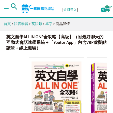
會員登入
0
首頁
>
語言學習
>
英語類
>
單字
> 商品詳情
英文自學ALL IN ONE全攻略【高級】（附最好聊天的
互動式會話速學系統＋「Youtor App」內含VRP虛擬點
讀筆＋線上測驗）