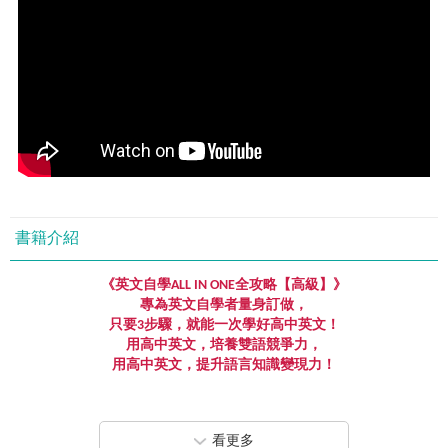
書籍介紹
《英文自學
ALL IN ONE
全攻略【高級】》
專為英文自學者量身訂做，
只要
3
步驟，就能一次學好高中英文！
用高中英文，培養雙語競爭力，
用高中英文，提升語言知識變現力！
本書一次解決英文自學者的三大困境：
一、
已經具備國中英文程度，想進一步提升卻不知從何下手！
看更多
二、
準備申請留學，但現在程度無法銜接補習班課程、坊間書