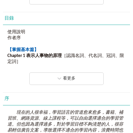
籍！
三、
閱讀簡單文章沒問題，但用英文和外國人溝通時就會卡住！
現在，你只要仔細並反覆閱讀本書，
目錄
馬上幫你省大錢、幫你補足英文程度的不足！
使用說明
《英文自學
ALL IN ONE
全攻略【高級】》
作者序
讓你一次學好英文單字、會話、文法，
一次掌握英文閱讀、寫作、口說技巧！
【掌握基本篇】
不管是準備出國留學、職場溝通、國外短期定居都適用！
Chapter 1
表示人事物的原理
［認識名詞、代名詞、冠詞、限
定詞］
Unit 1 名詞的定義
■
本書編寫動機：
Unit 2 代名詞的定義
當你我想要精進英文能力，
看更多
Unit 3 冠詞的用法
但是，
Unit 4 名詞的所有格
想考英文檢定，就要先學好文法，
Unit 5 名詞子句
想練英文口說，就要先掌握溝通技巧，
序
想用英文簡報，就必須要懂些商務英文，
Chapter 2
賦予人事物生命的原理
［認識動詞、助動詞、時
想寫英文Email，就必須具備詞彙量並了解寫作架構，
態］
發音、單字、文法、會話、寫作、商務英文……，
現在的人很幸福，學習語言的管道愈來愈多，書籍、補
Unit 1 動詞的定義
每個主題都能對應到一套學習課程，
習班、網路資源、線上課程等，可以自由選擇適合的學習管
Unit 2 動詞三態變化
想要增強英文競爭力，真的要上這麼多課嗎？
道。但也因為選擇過多，對於學習目標不夠清楚的人，很容
Unit 3 助動詞的用法
易輕信廣告文案，導致選擇不適合的學習內容，浪費時間也