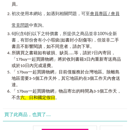
4. 檢測能力、掌握學習成效的「線上測驗」
電腦科技輔助學習英文的方式，只要使用「
Youtor App
」並輸
Unit 2 倒裝句
員。
5. 免費下載、可聽音檔、練口說的「Youtor App（內含VRP虛
入序號兌換，就可以使用這本書附贈的「最好聊天的互動式
Unit 3 直接／間接引語
擬點讀筆）」
會話速學系統」和
AI
互動模擬練習情境對話，能夠有效提升
初次使用本網站，如遇到相關問題，可至
會員專區 / 會員
Unit 4 主動一致
多種學習資源、多樣學習方式，就是要你一次學好高中英
口說能力。
Unit 5 插入語
文！
常見問題
中查詢。
英文不只是學校考試的科目，更是我們探索世界、完成
6折(含6折)以下之特價書，所提供之商品並非100%全新
工作、成就夢想的工具。希望透過這本《英文自學
ALL IN ONE
【實戰運用篇】
書，有部份會有小小
，
瑕疵(如書封小刮傷等)
但並非二手
《英文自學
ALL IN ONE
全攻略【高級】》
全攻略【高級】》，能夠幫助學習者全面提升英文能力，進
Chapter 7
看懂文章的技巧
，
，
■
適合準備檢定考試的你
書且不影響閱讀
如不同意者
請勿下單。
而培養出用英文溝通、理解、思考、判斷的競爭力。
Unit 1 快速閱讀
，
不管你是要升學還是求職，英文檢定證書已是標準配備，成
所購買之書籍如有破損、缺頁……等，請於7日內寄回
Unit 2 抓出關鍵訊息
績愈好，你的選擇就愈多。但如果基礎不夠穩固，不管再怎
王筱筑、外國語研究發展中心
「17buy一起買購物網」將於收到書籍3日內重新寄送商品
麼認真準備、再怎麼認真刷題，分數提升總是有限。
或於10日內完成退費。
Chapter 8
寫出短文的技巧
「 17buy一起買購物網」目前僅服務於台灣地區。除離島
Unit 1 文章類型與架構
想要考好英文檢定，你需要具備基本的單字量與文法力，尤
地區需要3-5個工作天外，其它地區約在3個工作天內會送
Unit 2 信件與Email
其是面對口說、寫作等開放式測驗時，如果沒有高中以上的
Unit 3 英文書寫注意事項
達。
英文程度，很難考取理想成績。
「 17buy一起買購物網」物品寄出的時間為3-5個工作天，
Chapter 9
說好英文的技巧
不含
六、日和國定假日
。
《英文自學All in One全攻略【高級】》能滿足你準備英文檢
Unit 1 發音練習
定考試的需求，幫你奠定英文基礎，先強化根基再去報考英
Unit 2 訓練口說技巧
文檢定或銜接考前衝刺課程，才不會浪費報名費與備考的時
Unit 3 演說與簡報技巧
買了此商品，也買了....
間精力。
Chapter 10
學習英文的技巧