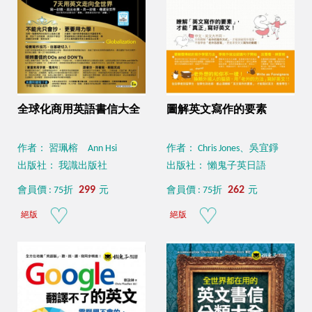
全球化商用英語書信大全
圖解英文寫作的要素
作者： 習珮榕 Ann Hsi
作者： Chris Jones、吳宜錚
出版社： 我識出版社
出版社： 懶鬼子英日語
299
262
會員價 : 75折
元
會員價 : 75折
元
絕版
絕版