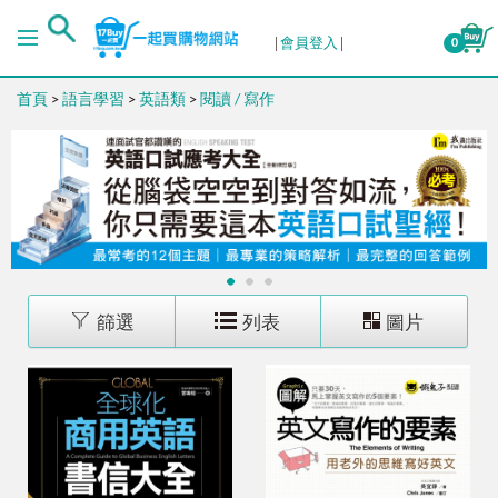
排序
會員登入
0
首頁
>
語言學習
>
英語類
>
閱讀 / 寫作
出版日期 (新→舊)
出版日期 (舊→新)
銷售量 (高→低)
1
2
3
銷售量 (低→高)
篩選
列表
圖片
價格 (高→低)
價格 (低→高)