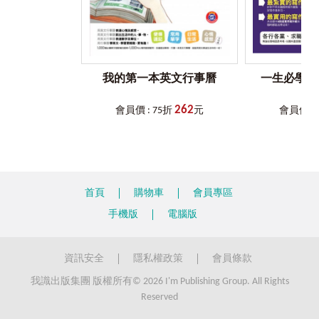
市集、求才求職、登廣告等高階技巧大公開
利用網路市集做生意 Doing Business in Marketplace
Part2
基本訓練─
facebook
閱讀寫作班
自己創造工作機會Launching and Managing Your Business
掌握廣告策略，成為銷售高手 Mastering in Selling and Ads
Step 1
從自我介紹開始寫
我的第一本英文行事曆
一生必學的
在臉書的「關於你」上，下點功夫介紹自己。學習使用描述
Part3
臉書聽力口說課
Listening & Speaking Course
個性和嗜好的單字，不但能讓朋友更認識你，還能奠定寫作
262
會員價 : 75折
元
會員價 : 
基本功。參考書中的範例，寫一篇精采的自我介紹吧！
Unit1
善用有趣的應用程式Interesting Facebook Applications
十五大熱門程式一手掌握
Step 2
用英文抒發情緒
熱門應用程式介紹Top and Great Applications
辨識發音特殊的單字 Words with Specific Pronunciation
首頁
購物車
會員專區
K老師教你網路流行英文縮寫和情緒表達用語，讓你隨時能看
懂老外在說什麼。同時，你也可以練習用簡短的句子寫出當
手機版
電腦版
下的心情，例如：I feel so blah today.（我今天超悶的。）
Unit2
看影片練聽力的好方法 The Best Way to Improve Your
Listening Skills
Step 3
用英文記錄生活
資訊安全
隱私權政策
會員條款
訓練你的英文聽力
利用臉書的「生活動態時報」寫英文日記，是不是很酷呢？
我識出版集團 版權所有© 2026 I'm Publishing Group. All Rights
跟著K老師，你可以學到如何用英文記錄生活的點點滴滴。如
我用臉書這樣練聽力Sharing and Listening to Me
Reserved
果你和K老師一樣熱愛旅行，除了上傳照片之外，更要記下旅
易混淆單字聽力練習Confusable English Words
行中的美好事物，用英文寫更精采喔！