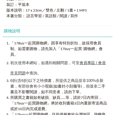
with tender persistence, a strong will and a provider of perpetual
裝訂：平裝本
shelter. Although I believe that people shape their own destinies, I
全方位
培養
「
英語腦
」
，
聽、說、讀、寫同步精進！
版本說明：17 x 23cm／雙色 / 左翻 / 1書 + 1 MP3
couldn't be so hyperaware without her enlightens in my life. We all
Unit4
獨一無二的英文筆記 Making Your Own Notes
本書分類： 語言學習 / 英語類 / 閱讀 / 寫作
need someone with whom we can really look up to, and my mom
用
facebook
閱讀文章
→ 強化
閱讀力
is the light in my heart.
透過訂閱或結交外國朋友，看老外如何用英文表達情
善用線上辭典、整理英文筆記
緒、發表意見；閱讀粉絲專頁上的英文新聞及長篇文
購物說明
This book is arranged and written in an un-conventional way. It is
1. 十大線上辭典分享The Most Popular On-Line Dictionaries
章，強化英語閱讀能力。
an attempt to present the integrate approach to language
2. 整理英文筆記 Your English Notes
learning. The hope is that readers will be able to capture its
，
「17Buy一起買購物網」因享有特別折扣
故採用會員
content and grasp its meaning.
。
，
制
如需要購物
請先加入「17buy一起買 購物網」會
用
facebook
記錄生活
→ 提升
寫作力
員。
It has been a great privilege and an amazing experience to have
用英文回應外國朋友的動態消息，練習寫出完整訊息；
Part2
臉書閱讀寫作班
Reading & Writing Course
taken this opportunity to turn this innovative and daring book
初次使用本網站，如遇到相關問題，可至
會員專區 / 會員
用英文發表每日動態，寫下自己的網路英文日記，寫作
into reality.
能力自然提升。
Unit1
讓好友更瞭解你 Showing Your True Colors
常見問題
中查詢。
Thanks to all those individuals for their un-yielding support, as not
在臉書上自我介紹
6折(含6折)以下之特價書，所提供之商品並非100%全新
only have they made a positive difference in my world but the
用
facebook
書，有部份會有小小
觀看影片
→ 增進英
聽力
，
world is now a better place!
瑕疵(如書封小刮傷等)
但並非二手
關於你 About You
定期收看英文粉絲專頁上發表的影片（如CNN的新聞片
，
，
書且不影響閱讀
如不同意者
請勿下單。
形容個性的正面形容詞Positive Adjectives for Describing
Khelia Huang
段、電影預告片等），重複聆聽老外的發音及說話方
，
Personalities
所購買之書籍如有破損、缺頁……等，請於7日內寄回
式，持之以恆增進聽力。
介紹自己的興趣Your Hobbies
「17buy一起買購物網」將於收到書籍3日內重新寄送商品
形容個性的負面形容詞Negative Adjectives for Describing
或於10日內完成退費。
Personalities
何必探索自己，要創造自己！
「 17buy一起買購物網」目前僅服務於台灣地區。除離島