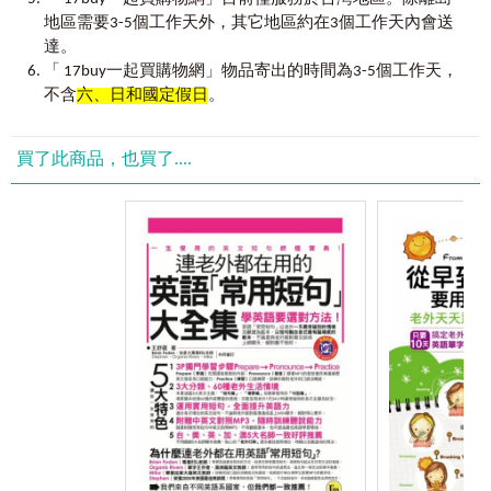
用
facebook
線上聊天
→ 鍛鍊
口語力
地區需要3-5個工作天外，其它地區約在3個工作天內會送
我把這本書當作是我給台灣的一封情書。台灣，一個我
除了書寫之外，還可以和臉書上認識的外國朋友進行線
達。
Unit2
在臉書上分享心情Feelings and Emotions
叫做家的土地，因為她擁有許多美好的人文特質和豐富的文
上聊天，培養開口說英文的自信心。
「 17buy一起買購物網」物品寄出的時間為3-5個工作天，
化，等待外地人來發掘。
網路常用流行縮寫、情緒用語、感嘆語
不含
六、日和國定假日
。
我的人生很有娛樂效果到我已經決定掛掉之前要寫出我
必學常用縮寫及用語The Must-Learn Common Abbreviations
的生命故事。我真的很想！
只要
3
步驟，用
facebook
輕鬆搞定英文！
and Usages
買了此商品，也買了....
充滿個性的情感表達及感嘆語Emotional Sounds & Interjections
沒有人可以比我老媽更影響我去瞭解耐性是一種美德，
Step1
學習資源全面掌握
她是一個美麗又幹練的女性，溫柔地執著提供我千年不敗的
貼心整理出facebook各項好用的英語學習資源，包含世界新
庇護。我當然知道人各有命，但沒有人能像我媽一樣讓我完
聞脈動、生活及旅遊資訊，以及網友熱烈討論的娛樂消息
Unit3
我就是讓你看不膩Making Your Own Timeline
全跟周遭的事物產生高度知覺，她是我心中的光，每一個人
等。除此之外，還教你如何善用網路辭典，找到最適合你的
都需要這樣的一個人可以仰望。
學習素材及學習方式。
用英文記錄生活點滴，讓動態時報更精采
Step2
閱讀及寫作練習
這本書不是用傳統的方式編排和撰寫，我從發想這本書
告訴你如何在facebook上用英文介紹自己、發表文章、與好
記錄生活大小事 Blogging Your Life
開始，就很努力要將英文學習整體的方法介紹給讀者。由衷
友分享生活及建立活動，逐步提升你的寫作能力。同時與你
分享照片並寫下你的故事Sharing Your Photos and Your Story!
希望，讀者可以在看完整本書之後瞭解箇中來龍去脈。
分享閱讀文章的技巧，教你如何善用粉絲專頁來提升閱讀能
力。
我很珍惜有這個機會和經驗，讓我把這本創新又大膽的
Unit4
隨時掌握好友動態Friends’ News Update
Step3
聽力及口說訓練
書真實呈現，而不再只是我腦海中的一個想法而已。這不是
與你分享facebook上Top15熱門應用程式，帶你體驗更豐富、
文法書，而是一本充滿趣味及創意的實用學習手冊，讓你拋
生活英文訊息句型範例
多元的學習管道。另外，還有K老師的聽力、口說獨家祕訣，
開文法枷鎖，盡情用英文暢所欲言！不論是用說的還是用寫
無論是看電影練聽力，還是利用聊天軟體和外國朋友線上聊
閱讀你朋友的最新動態Following and Reading Your Friends’
的，都要勇敢嘗試，別再因為擔心文法而限制了學英文的樂
天，都能輕鬆掌握訣竅。
News Feeds