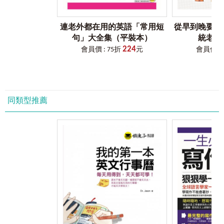
趣。另外，書中也特別使用了一些英文課本上較少出現，但
【使用說明】
用訊息和你的朋友溝通Communicating with Your Friends in
在口語上很好用的高級單字，希望帶給讀者全新的體驗！
Messages
Part1
課前準備─掌握
facebook
學習資源
連老外都在用的英語「常用短
從早到晚要用
句」大全集（平裝本）
統老外錄
Step 1
註冊臉書英文班
Unit5
就是要你來Coming and Joining Us
224
會員價 : 75折
元
會員價 : 
如果你還不是facebook用戶，建議你用英文註冊臉書。本書
如何邀請及辦活動、分享人生喜怒哀樂的英文形容詞
第一單元就帶你逐步用英文完成註冊和編輯個人資料。如果
你已經是臉書使用者，請將語言設定改為「英文」。這是用
寫信邀請朋友碰面 Inviting and Meeting Friends
facebook學英文的第一步喔！
如何寫出令人心動的邀請？How about Making an Enticing
同類型推薦
Invitation?
Step 2
訂閱你的專屬英文教材
K老師為你嚴選各類超好用的英文粉絲專頁，內容涵括新聞、
Unit6
善用粉絲專頁提升閱讀力 Using Fan Pages to Boost Your
娛樂、生活、旅遊等類別，你可以從中挑選較有興趣的幾
Reading Skills
個，並按讚加入。千萬別小看這些粉絲專頁，它們都是你的
專屬英文教材，你將能從中學到最道地、最實用的英文！
基本句型及文章範例
Step 3
和老師、同學說哈囉
常用基本句型Basic Sentence Patterns
段落閱讀練習Reading Paragraphs
K老師教你怎麼從臉書上找到外國朋友，還提供「寫訊息給外
國人」的範本讓你抄。這些外國朋友就是你的線上家教，一
定要和他們多加互動！另外，你也可以成立英語學習社團，
Unit7
我的臉書比你好用The Best Ways to Use Facebook
找到同好一起學習，更能激勵彼此！