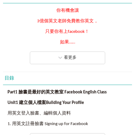
你有機會讓
3億個英文老師免費教你英文，
只要你有上facebook！
如果……
你每天醒來第一件事就是登入facebook、
看更多
上班時也三不五時登入facebook、
等車時更無法克制的登入facebook，
目錄
你，絕對有機會因此而學好英文！
Part1
臉書是最好的英文教室
Facebook English Class
因為……
Unit1
建立個人檔案Building Your Profile
facebook的英語系國家使用人數至少三億，
用英文登入臉書、編輯個人資料
他們都是你的免費線上家教！
1. 用英文註冊臉書 Signing up for Facebook
全球各大英文媒體、娛樂界、藝文界，都透過facebook來發
佈訊息；
2. 建立你的個人檔案 Setting up Your Profile