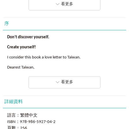
看更多
國際知名品牌和企業，都在facebook上交流互動，
這些都是你的免費英語教材！
Unit2
免費學習素材Free Learning Materials
序
別懷疑……
熱門粉絲專頁大集合，學英文必看！
Don’t discover yourself.
你可以更勤勞的登入facebook，
1. 10大熱門粉絲專頁Top Ten News Fan Pages
Create yourself!
只為了和世界接軌；
2. 超跳Tone粉絲專頁Off-the-Wall Fan Pages
I consider this book a love letter to Taiwan.
你可以更理所當然的登入facebook，
3. 生活與旅遊Arts of Living and Travelling
Dearest Taiwan,
只為了
You are a place I am so proud to call home. You possess so many
用facebook學英文！
Unit3
無敵師資團隊及學習平台The Best Teachers & Learning
看更多
wonderful qualities of human soul, teeming culture which
Platforms
3
億個英文老師免費線上教學
patiently awaits outsiders to discover.
結交外國朋友、成立社團共同學習
據統計，全球9大英語系國家（美國、巴西、英國、加拿大、
As amusing as this may sound, my bucket list consists of my
詳細資料
澳大利亞、南非、新加坡、愛爾蘭、紐西蘭）facebook使用
passionate desire to write a book about my life adventures. This
1. 交個外國朋友Making Foreign Friends
者約305,738,280人。
promise is with tremendous enthusiasm.
語言：繁體中文
2. 傳送訊息給外國朋友 Messaging Your Foreign Friends
請把握機會，利用facebook和他們做最直接的英語交流！
I give my mother credit for influencing my understanding of the
ISBN：978-986-5927-04-2
3. 創立英文社團 Creating an English Group
virtue of patience. She is a beautiful example of a gifted woman
頁數：256