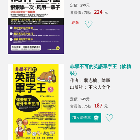
定價 : 299元
224
會員價 : 75折
元
絕版
非學不可的英語單字王（軟精
裝）
作者： 蔣志榆、陳勝
出版社： 不求人文化
定價 : 249元
187
會員價 : 75折
元
加入購物車