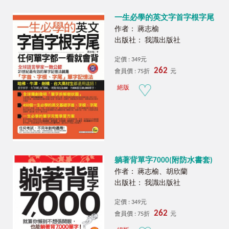
一生必學的英文字首字根字尾
作者： 蔣志榆
出版社： 我識出版社
定價 : 349元
262
會員價 : 75折
元
絕版
躺著背單字7000(附防水書套)
作者： 蔣志榆、胡欣蘭
出版社： 我識出版社
定價 : 349元
262
會員價 : 75折
元