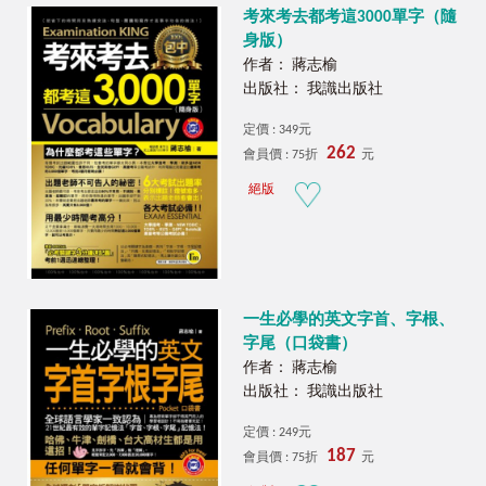
考來考去都考這3000單字（隨
身版）
作者： 蔣志榆
出版社： 我識出版社
定價 : 349元
262
會員價 : 75折
元
絕版
一生必學的英文字首、字根、
字尾（口袋書）
作者： 蔣志榆
出版社： 我識出版社
定價 : 249元
187
會員價 : 75折
元