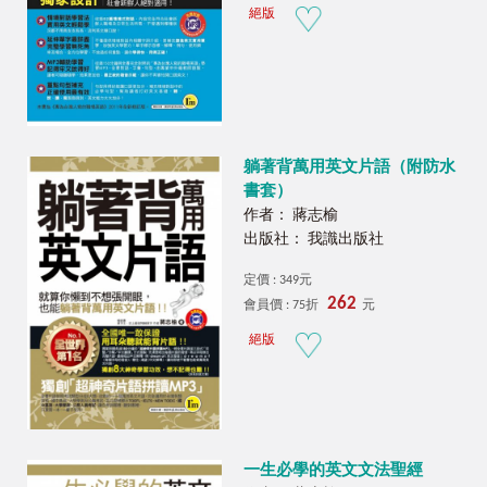
絕版
躺著背萬用英文片語（附防水
書套）
作者： 蔣志榆
出版社： 我識出版社
定價 : 349元
262
會員價 : 75折
元
絕版
一生必學的英文文法聖經