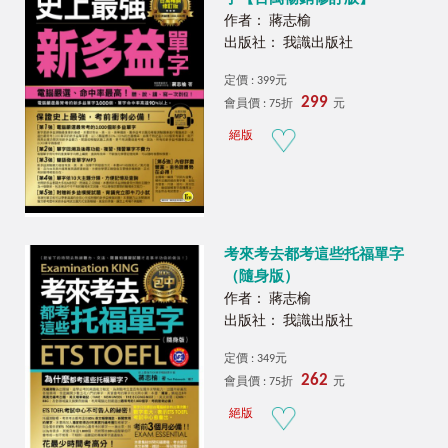
作者： 蔣志榆
出版社： 我識出版社
定價 : 399元
299
會員價 : 75折
元
絕版
考來考去都考這些托福單字
（隨身版）
作者： 蔣志榆
出版社： 我識出版社
定價 : 349元
262
會員價 : 75折
元
絕版