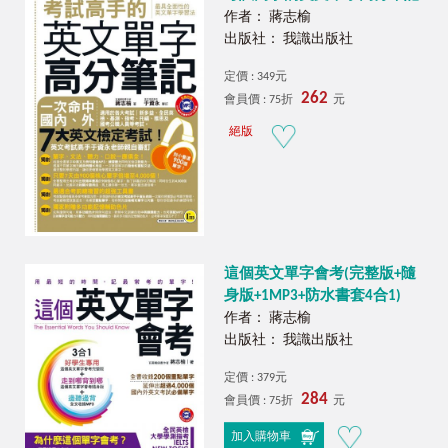
作者： 蔣志榆
出版社： 我識出版社
定價 : 349元
262
會員價 : 75折
元
絕版
這個英文單字會考(完整版+隨
身版+1MP3+防水書套4合1)
作者： 蔣志榆
出版社： 我識出版社
定價 : 379元
284
會員價 : 75折
元
加入購物車