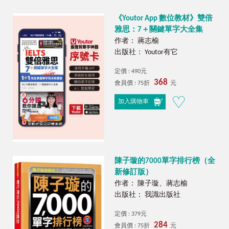
《Youtor App 數位教材》雙倍
雅思：7＋關鍵單字大全集
作者： 蔣志榆
出版社： Youtor有它
定價 : 490元
368
會員價 : 75折
元
加入購物車
陳子璇的7000單字排行榜（全
新修訂版）
作者： 陳子璇、蔣志榆
出版社： 我識出版社
定價 : 379元
284
會員價 : 75折
元