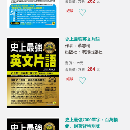
262
會員價 : 75折
元
絕版
史上最強英文片語
作者： 蔣志榆
出版社： 我識出版社
定價 : 379元
284
會員價 : 75折
元
絕版
史上最強7000單字：百萬暢
銷、躺著背特別版