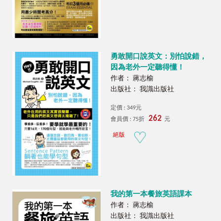
勇敢開口說英文：別怕說錯，
因為老外一定聽得懂！
作者： 蔣志榆
出版社： 我識出版社
定價 : 349元
262
會員價 : 75折
元
絕版
我的第一本餐旅英語課本
作者： 蔣志榆
出版社： 我識出版社