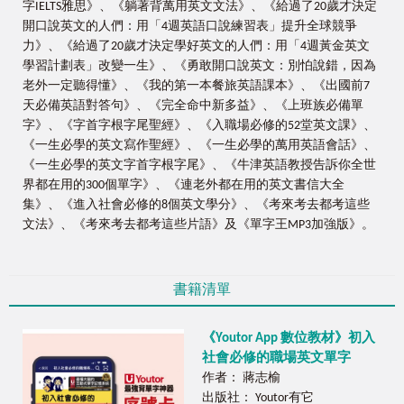
字IELTS雅思》、《躺著背萬用英文文法》、《給過了20歲才決定
開口說英文的人們：用「4週英語口說練習表」提升全球競爭
力》、《給過了20歲才決定學好英文的人們：用「4週黃金英文
學習計劃表」改變一生》、《勇敢開口說英文：別怕說錯，因為
老外一定聽得懂》、《我的第一本餐旅英語課本》、《出國前7
天必備英語對答句》、《完全命中新多益》、《上班族必備單
字》、《字首字根字尾聖經》、《入職場必修的52堂英文課》、
《一生必學的英文寫作聖經》、《一生必學的萬用英語會話》、
《一生必學的英文字首字根字尾》、《牛津英語教授告訴你全世
界都在用的300個單字》、《連老外都在用的英文書信大全
集》、《進入社會必修的8個英文學分》、《考來考去都考這些
文法》、《考來考去都考這些片語》及《單字王MP3加強版》。
書籍清單
《Youtor App 數位教材》初入
社會必修的職場英文單字
作者： 蔣志榆
出版社： Youtor有它