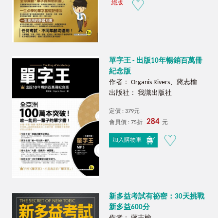
絕版
單字王 - 出版10年暢銷百萬冊
紀念版
作者： Organis Rivers、蔣志榆
出版社： 我識出版社
定價 : 379元
284
會員價 : 75折
元
加入購物車
新多益考試有祕密：30天挑戰
新多益600分