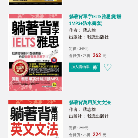
躺著背單字IELTS雅思(附贈
1MP3+防水書套)
作者： 蔣志榆
出版社： 我識出版社
定價 : 349元
262
會員價 : 75折
元
加入購物車
躺著背萬用英文文法
作者： 蔣志榆
出版社： 我識出版社
定價 : 299元
224
會員價 : 75折
元