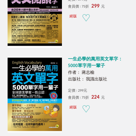
299
會員價 : 75折
元
絕版
一生必學的萬用英文單字：
5000單字用一輩子
作者： 蔣志榆
出版社： 我識出版社
定價 : 299元
224
會員價 : 75折
元
絕版