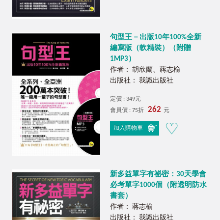
句型王－出版10年100%全新
編寫版（軟精裝）（附贈
1MP3）
作者： 胡欣蘭、蔣志榆
出版社： 我識出版社
定價 : 349元
262
會員價 : 75折
元
加入購物車
新多益單字有祕密：30天學會
必考單字1000個（附透明防水
書套）
作者： 蔣志榆
出版社： 我識出版社