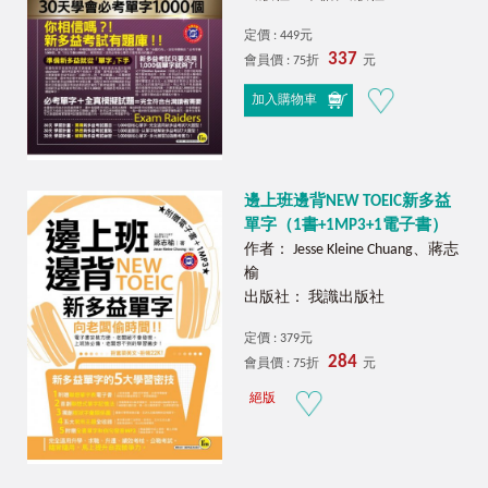
定價 : 449元
337
會員價 : 75折
元
加入購物車
邊上班邊背NEW TOEIC新多益
單字（1書+1MP3+1電子書）
作者： Jesse Kleine Chuang、蔣志
榆
出版社： 我識出版社
定價 : 379元
284
會員價 : 75折
元
絕版