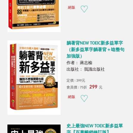
絕版
躺著背NEW TOEIC新多益單字
（新多益單字躺著背＋唸整句
加強版）
作者： 蔣志榆
出版社： 我識出版社
定價 : 399元
299
會員價 : 75折
元
絕版
史上最強NEW TOEIC新多益單
字【百萬暢銷修訂版】