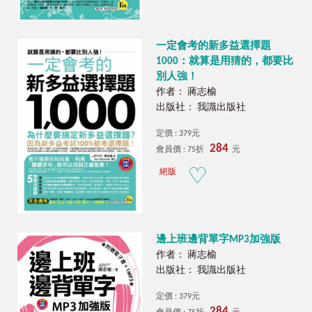
一定會考的新多益選擇題
1000：就算是用猜的，都要比
別人強！
作者： 蔣志榆
出版社： 我識出版社
定價 : 379元
284
會員價 : 75折
元
絕版
邊上班邊背單字MP3加強版
作者： 蔣志榆
出版社： 我識出版社
定價 : 379元
284