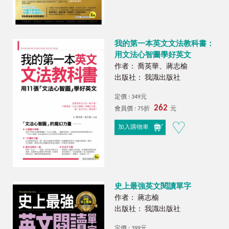
我的第一本英文文法教科書：
用文法心智圖學好英文
作者： 喬英華、蔣志榆
出版社： 我識出版社
定價 : 349元
262
會員價 : 75折
元
加入購物車
史上最強英文閱讀單字
作者： 蔣志榆
出版社： 我識出版社
定價 : 399元