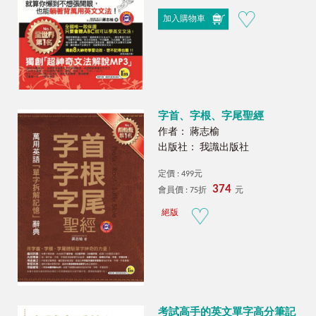
加入購物車
字首、字根、字尾聖經
作者： 蔣志榆
出版社： 我識出版社
定價 : 499元
374
會員價 : 75折
元
絕版
考試高手的英文單字高分筆記