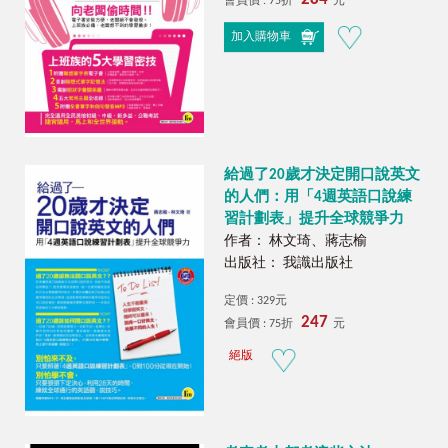
會員價 : 75折
元
加入購物車
給過了20歲才決定開口說英文
的人們：用「4週英語口說練
習計劃表」提升全球競爭力
作者： 林文琦、蔣志榆
出版社： 我識出版社
定價 : 329元
247
會員價 : 75折
元
絕版