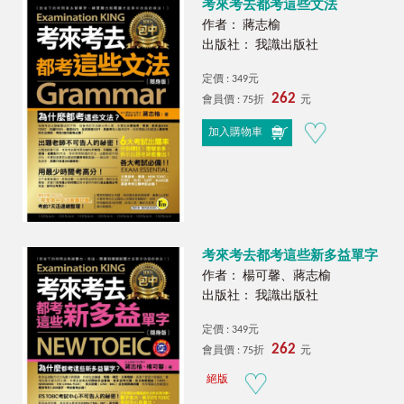
考來考去都考這些文法
作者： 蔣志榆
出版社： 我識出版社
定價 : 349元
262
會員價 : 75折
元
加入購物車
考來考去都考這些新多益單字
作者： 楊可馨、蔣志榆
出版社： 我識出版社
定價 : 349元
262
會員價 : 75折
元
絕版