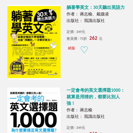
躺著學英文：30天聽出英語力
作者： 蔣志榆、戴媺凌
出版社： 我識出版社
定價 : 349元
262
會員價 : 75折
元
絕版
一定會考的英文選擇題1000：
就算是用猜的，都要比別人
強！
作者： 蔣志榆
出版社： 我識出版社
定價 : 349元