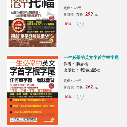
定價 : 399元
299
會員價 : 75折
元
絕版
一生必學的英文字首字根字尾
作者： 蔣志榆
出版社： 我識出版社
定價 : 349元
262
會員價 : 75折
元
絕版