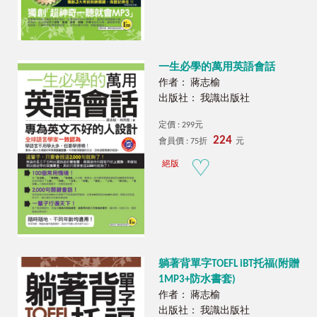
一生必學的萬用英語會話
作者： 蔣志榆
出版社： 我識出版社
定價 : 299元
224
會員價 : 75折
元
絕版
躺著背單字TOEFL iBT托福(附贈
1MP3+防水書套)
作者： 蔣志榆
出版社： 我識出版社