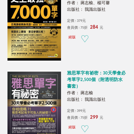
作者： 蔣志榆、楊可馨
出版社： 我識出版社
定價 : 379元
284
會員價 : 75折
元
絕版
雅思單字有祕密：30天學會必
考單字2,500個（附透明防水
書套）
作者： 蔣志榆
出版社： 我識出版社
定價 : 399元
299
會員價 : 75折
元
絕版