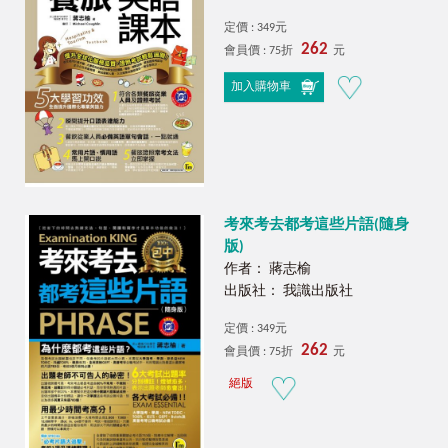
定價 : 349元
262
會員價 : 75折
元
加入購物車
考來考去都考這些片語(隨身
版)
作者： 蔣志榆
出版社： 我識出版社
定價 : 349元
262
會員價 : 75折
元
絕版