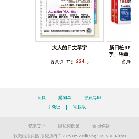
5. 30
天考取
N3
合格學習進度表
準備考試需要恆心與耐力，重點不在於書唸多多念多快，而
在於是否又確實理解所學內容。透過本書附贈的30天學習練
習進度表，只要每天花30分鐘，練習並精通18題日檢N3題
目，每天學一點，就能每天進步一點，持之以恆，認真學
習，30天後就能順利N3合格！
大人的日文單字
新日檢JLPT 
字、語彙、文
224
一次到位 （
會員價 : 75折
元
會員價 : 
+解析兩
首頁
購物車
會員專區
手機版
電腦版
資訊安全
隱私權政策
會員條款
我識出版集團 版權所有© 2026 I'm Publishing Group. All Rights