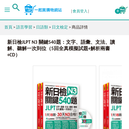
會員登入
0
首頁
>
語言學習
>
日語類
>
日文檢定
> 商品詳情
新日檢JLPT N3 關鍵540題：文字、語彙、文法、讀
解、聽解一次到位（5回全真模擬試題+解析兩書
+CD）