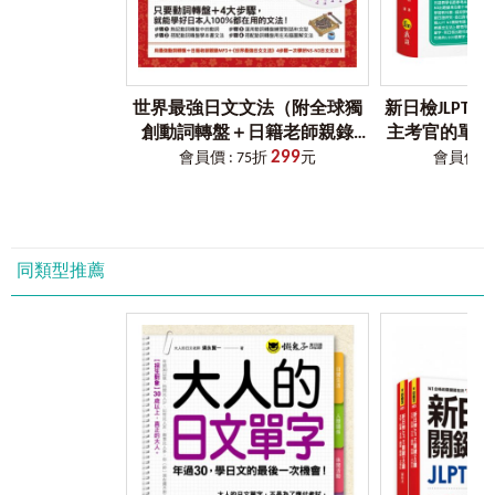
認識新日檢N3題型開始。在開始寫模擬試題前，先了解N3試
題內容、分數判定方式及應考關鍵，有助於你自我評估、調
整準備方式，更快進入日檢應戰狀態。
2. N3
新日檢
5
回全真模擬試題
世界最強日文文法（附全球獨
新日檢JLPT 
不要再分開準備三大題型了，考試前要練習的當然是「全真
創動詞轉盤＋日籍老師親錄
主考官的單字
模擬試題」，本書收錄5回全真模擬試題，讓你一本抵三本、
299
MP3＋必學文法重點隨身冊）
日檢N3快速過
會員價 : 75折
元
會員價 : 
一次學好三大題型，只要熟練新日檢補教名師清水老師親撰
一定會考的單字
的模擬試題，考取新日檢N3合格就是這麼簡單！
擬點讀
3.
專研新日檢的日籍名師親自錄音
全書題目不僅符合官方的出題趨勢、符合仿照日本語能力測
同類型推薦
驗（JLPT）規格，聽解試題更由專研新日檢多年的日籍老師
親自錄音，力求語速與真實考試完全一致，讓考生能具有臨
場感並且事先熟悉日檢語速，平常練習時就有臨場感，正式
考試時就不會緊張。
★ 本書附贈CD片內容音檔為MP3格式 ★
4.
精闢解析，一眼便掌握解題關鍵
清水老師深知台灣學生在準備日檢考試時的盲點，故特別撰
寫精闢解析，用最精準的文字點出問題點，讓你能夠在最短
的時間內，能夠掌握解題關鍵、掌握N3考試的重點。只要掌
握這些要點，便可望度過失分危機，一舉考取N3合格證書。