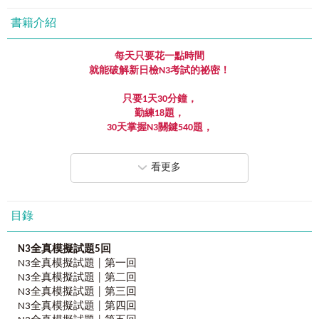
書籍介紹
每天只要花一點時間
就能
破解新日檢
N3
考試的祕密！
只要
1
天
30
分鐘，
勤練
18
題，
30
天掌握
N3
關鍵
540
題，
30
天取得
N3
合格證書！
看更多
《新日檢
JLPT N3
關鍵
540
題》
完全命中新日檢考試「題型」與「出題方向」，
馬上破解「
新日檢
N3
的祕密」！
目錄
本書由在台教學20多年、專精新日檢教學的補教名師清水裕
美子老師撰寫。清水老師具有日本人母語優勢及多年教學經
N3
全真模擬試題
5
回
驗，深入研究日本語能力測驗（JLPT）的出題趨勢，且熟知
N3全真模擬試題 │ 第一回
台灣學生在準備日檢考試時的盲點。清水老師整理出5回全真
N3全真模擬試題 │ 第二回
模擬日檢N3試題，希望透過這些題目，能帶領台灣考生從題
N3全真模擬試題 │ 第三回
目中找到解題關鍵、克服學習盲點、考取日檢合格證書。相
N3全真模擬試題 │ 第四回
信考生只要每天花30分鐘、每天做18題，就能在短時間提升