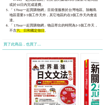
題後，記得整理出易混淆或理解錯誤的文型，並在過了3-5天
或於10日內完成退費。
之後回頭練習同份試題，直到能夠完全答對與理解題目為
大家熟知的NHK EASY NEWS 是國小生的水準，如果平時
「 17buy一起買購物網」目前僅服務於台灣地區。除離島
止，如此便能確實理解，下次碰到同樣的陷阱就能從容應
有收看的讀者應該會注意到新聞裡頭出現許多新的外來語。
地區需要3-5個工作天外，其它地區約在3個工作天內會送
對。
我希望使用這本書學習日語的人不要停留在10 年、20 年前的
達。
會話模式，能夠更自由自在使用日語。還有，這本模擬試題
「 17buy一起買購物網」物品寄出的時間為3-5個工作天，
3.
聽解
} 考試時間40分鐘。
集不只是為了考試，透過這本書可以學習到日本文化、傳統
不含
六、日和國定假日
。
想考過新日檢N3，須具備面對常速且連貫的對話，能夠大致
習俗和生活資訊。祝福大家學習和考試順利。
理解並整合對話的具體內容、人物關係等資訊的能力。除了
多看多聽日文節目，提升掌握對話內容的理解力之外，也可
清水裕美子
買了此商品，也買了....
善用本書的聽解題目，詳細閱讀聽稿與反覆聆聽試題音檔，
直到確認每字每話都能完全理解為止。
5
回全真模擬試題
+
仿真聽解語速
+
精闢解析
+
新日檢補教名
師
=
馬上破解新日檢
N3
考試！
=
考取新日檢
N3
合格證書！
【使用說明】
只要一天
18
題，
30
天內就掌握日檢
N3
合格關鍵
540
題
1.
認識新日檢
N3
測驗
想考過新日檢，就要先了解新日檢，想要N3合格，那就要從