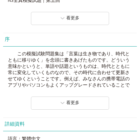
N3全真模擬試題 │ 第五回
應考實力，順利考取新日檢N3合格。
N3
全真模擬試題
5
回
│
精闢解析
專為新日檢
N3
想合格的你量身打造的
4
大合格祕密
──
看更多
N3全真模擬試題 │ 第一回解析
1.
日籍名師親撰超高命中率題型
N3全真模擬試題 │ 第二回解析
清水老師在台已有近二十年的教學經驗，深入研究新日檢題
N3全真模擬試題 │ 第三回解析
目，致力協助台灣考生突破盲點。清水老師分析新日檢題目
N3全真模擬試題 │ 第四回解析
序
與台灣學生最容易失分的陷阱題，整理出戰勝新日檢N3試題
N3全真模擬試題 │ 第五回解析
及攻略，完全符合日本國際基金及國際教育支援協會的出題
趨勢，只要熟練這五回試題，就能考取N3合格證書。
この模擬試験問題集は「言葉は生き物であり、時代と
ともに移りゆく」を念頭に書きあげたものです。どういう
2.
最具臨場感的完全擬真日檢試題
意味かというと、単語や話題というものは、時代とともに
本書分試題篇與解析篇，試題篇不僅仿照日本語能力測驗
常に変化していくものなので、その時代に合わせて更新さ
（JLPT）規格，題目數、難易度、出題方向、錄音語速……等
せてゆくということです。例えば、みなさんの携帯電話の
皆完全符合官方趨勢，在題目呈現上更模仿真實考題的排版
アプリやパソコンもよくアップグレードされていることで
樣式，讓考生就算是在家練習，也有親臨考場的感覺。
しょう。それは言葉の世界も同じことなのです。
看更多
3.
精闢解題技巧，快速了解問題關鍵
10年前の問題集には、10年前の話題が書かれていま
想要考取N3合格證書，除了掌握作答時間之外，更重要的是
す。中には、今ではもうあまり使用されなくなった言葉も
「看懂並且答對題目」。本書的每道題目都有詳盡的中譯，
出ているかもしれません。そこで今回はそれらを考慮し
讓考生能確實了解題意。而解題的技巧在精不在多，清水老
て、現在最新の話題、単語を使ってN３レベルの模擬問題
詳細資料
師以精闢的解析，點出問題點，讓考生能夠快速抓取解題關
集を書きました。
鍵，掌握N3考題的考試重點，一舉突破考取N3合格證書。
語言：繁體中文