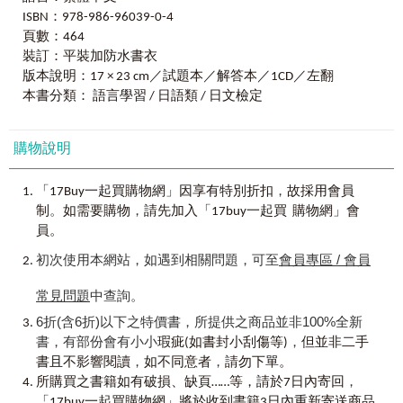
みなさんご存知のNHK EASY NEWSは小学生レベルのニ
ISBN：978-986-96039-0-4
4. 1
天做
18
題，
30
天日檢
N3
合格
ュースです。そのニュースを読めばわかるように、新たな
頁數：464
本書附贈30天學習練習進度表，方便考生自我規畫學習進
外来語もたくさん出てきています。この本で日本語を勉強
度，只要按表操課，每天花30分鐘，練習並精通18題日檢N3
裝訂：平裝加防水書衣
するみなさんには、いつまでも10年、20年前の言葉にだけ
題目，持之以恆，認真學習，30天後就能順利N3合格！
縛られないで、もっと自由自在に日本語が使えるようにな
版本說明：17 × 23 cm／試題本／解答本／1CD／左翻
ることを願っています。
本書分類： 語言學習 / 日語類 / 日文檢定
取得新日檢
N3
合格證書的關鍵祕密
──
熟練模擬試題！
また、この模擬試験問題集は、ただ試験のための勉強
將考前黃金準備時間，花費在高效益的書籍上，才能獲得最
購物說明
だけではなくて、この本を通して、日本の文化、伝統や習
高的成效。
慣、情報などが学べるように考慮しました。みなさんのご
掌握N3必考題型與常見陷阱題型，才是最佳的應考策略。
健闘をお祈りします。
，
「17Buy一起買購物網」因享有特別折扣
故採用會員
。
，
制
如需要購物
請先加入「17buy一起買 購物網」會
突破新日檢
N3
的
3
大題型的合格關鍵
──
這本《新日檢JLPT N3 關鍵540 題：文字、語彙、文法、
員。
1.
言語知識（文字˙語彙）
} 考試時間30分鐘。
讀解、聽解一次到位》模擬試題集的主旨是根據「語言是活
寫完試題不是對完答案就沒事了，為了達到紮實的學習成
的，跟著時代變化」這樣的念頭完成。意思是單字和話題內
初次使用本網站，如遇到相關問題，可至
會員專區 / 會員
效、透徹理解錯誤地方，在練習完試題後，將混淆或理解錯
容會隨著時代而改變，因此模擬試題集也應該要更新。例如
誤的單字整理到筆記本中，隨時翻閱。並每天自我檢測，直
大家使用的智慧型手機、APP 與電腦也時常在替換更新，所
常見問題
中查詢。
到單字已經深入腦海為止。
以語言的世界也是同樣的道理。
6折(含6折)以下之特價書，所提供之商品並非100%全新
書，有部份會有小小
，
瑕疵(如書封小刮傷等)
但並非二手
2.
言語知識（文法）˙讀解
} 考試時間70分鐘。
十年前的模擬試題集裡面的話題，也是停留在十年以
，
，
N3的程度要能夠看懂日常生活相關內容的具體文章、掌握概
書且不影響閱讀
如不同意者
請勿下單。
前。其中有些單字現在已經沒有人在使用，因此，這次的試
，
要資訊，因此平時多閱讀日文文章，並且練習用不同的方式
題集考慮到了這些問題，使用最新的話題和單字編寫N3 的模
所購買之書籍如有破損、缺頁……等，請於7日內寄回
敘述，對於提升閱讀速度與理解力會很有幫助。而在寫完試
擬試題集。
「17buy一起買購物網」將於收到書籍3日內重新寄送商品