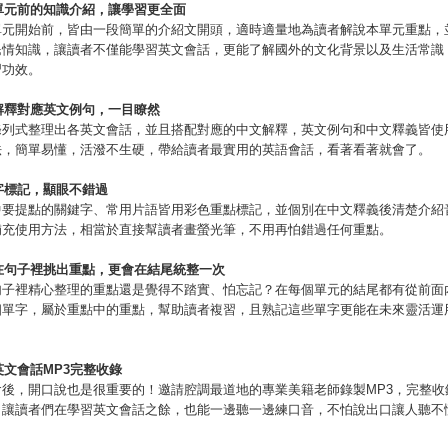
單元前的知識介紹，讓學習更全面
單元開始前，皆由一段簡單的介紹文開頭，適時適量地為讀者解說本單元重點，
民情知識，讓讀者不僅能學習英文會話，更能了解國外的文化背景以及生活常識
習功效。
解釋對應英文例句，一目瞭然
條列式整理出各英文會話，並且搭配對應的中文解釋，英文例句和中文釋義皆使
法，簡單易懂，活潑不生硬，帶給讀者最實用的英語會話，看著看著就會了。
字標記，顯眼不錯過
中要提點的關鍵字、常用片語皆用彩色重點標記，並個別在中文釋義後清楚介紹
補充使用方法，相當於直接幫讀者畫螢光筆，不用再怕錯過任何重點。
在句子裡挑出重點，更會在結尾統整一次
句子裡精心整理的重點還是覺得不踏實、怕忘記？在每個單元的結尾都有從前面
個單字，屬於重點中的重點，幫助讀者複習，且熟記這些單字更能在未來靈活運
。
英文會話
MP3
完整收錄
會後，開口說也是很重要的！邀請腔調最道地的專業美籍老師錄製MP3，完整收
，讓讀者們在學習英文會話之餘，也能一邊聽一邊練口音，不怕說出口讓人聽不