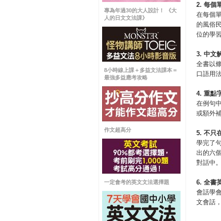
2.
每個
專為年過30的大人設計！ 《大
在每個
人的日文文法課》
的風俗
位的學
3.
中文
全書以
8小時線上課＋多益文法課本＝
口語用
最強多益應考攻略
4.
重點
在例句
或額外
作文超高分
5.
不只
學完了
出的六
對話中
6.
全書
一定會考的英文文法選擇題
會話學
文會話