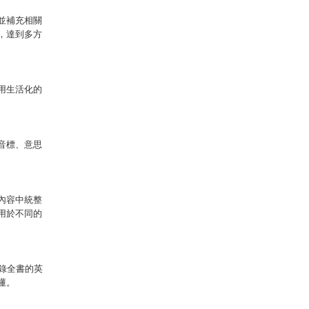
並補充相關
，達到多方
用生活化的
音標、意思
內容中統整
用於不同的
錄全書的英
懂。