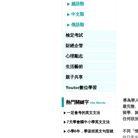
越語類
中文類
俄語類
檢定考試
財經企管
心理勵志
生活藝術
親子共享
Youtor數位學習
專為華
熱門關鍵字
Hot Words
最完整
留學
、
一定會考的英文文法
任何狀
7天學會國中小學英文文法
不同
「
小學6年，學這些英文句型就
從日常