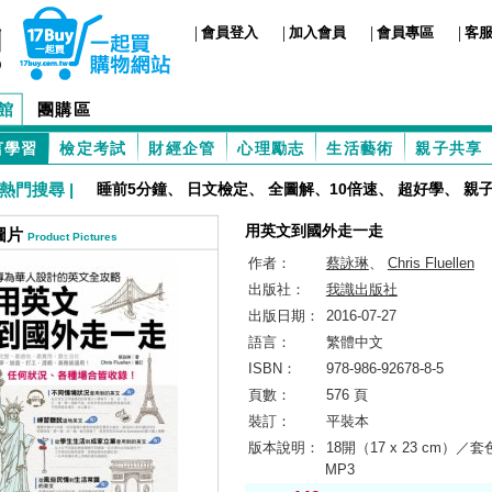
|
|
|
|
會員登入
加入會員
會員專區
客
館
團購區
言學習
檢定考試
財經企管
心理勵志
生活藝術
親子共享
熱門搜尋 |
睡前5分鐘
、
日文檢定
、
全圖解、10倍速
、
超好學
、
親
用英文到國外走一走
圖片
Product Pictures
作者：
蔡詠琳
、
Chris Fluellen
出版社：
我識出版社
出版日期：
2016-07-27
語言：
繁體中文
ISBN：
978-986-92678-8-5
頁數：
576 頁
裝訂：
平裝本
版本說明：
18開（17 x 23 cm）／套
MP3