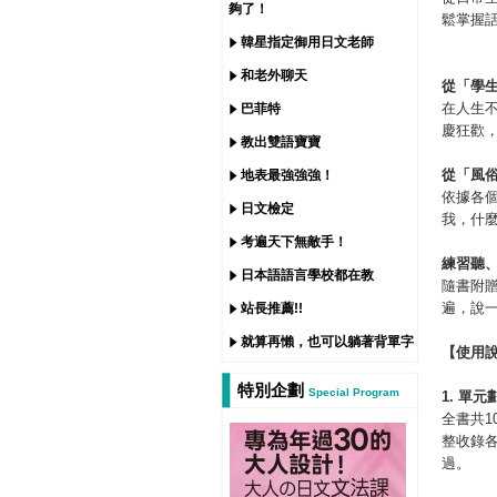
夠了！
鬆掌握
韓星指定御用日文老師
和老外聊天
從
「
學
在人生
巴菲特
慶狂歡
教出雙語寶寶
從
「
風
地表最強強強！
依據各
日文檢定
我，什
考遍天下無敵手！
練習聽
日本語語言學校都在教
隨書附
遍，說一
站長推薦!!
就算再懶，也可以躺著背單字
【使用
特別企劃
Special Program
1.
單元
全書共1
整收錄
過。