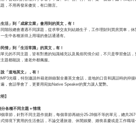
話題，不用再發呆傻笑，有口難言。
生生活
」
到
「
成家立業
」
會用到的英文，有！
不同階段總會遭遇不同課題，從求學交友到結婚生子，工作理財到買房買車，休
，一生中各種派得上用場的會話通通有。
俗民情
」
到
「
生活常識
」
的英文，有！
個單元的不同主題，皆有對應的知識補充以及風俗民情介紹，不只是學習會話，
麼主題都能說，連老外都佩服。
、說「道地英文」，有！
贈MP3光碟，特別邀請外籍老師錄製全書英文會話，道地的口音和講話時的抑揚
遍，會話學會了，更要用宛如Native Speaker的實力讓人驚艷。
說明】
劃分各種不同主題＋情境
0個章節，針對不同主題作規劃，每個章節再細分25-28個不等的單元，總共26
各式情境下實用的生活會話，不論交通旅遊、休閒娛樂、婚喪喜慶或是工作職場