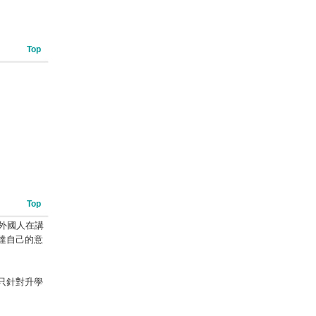
Top
Top
外國人在講
達自己的意
只針對升學