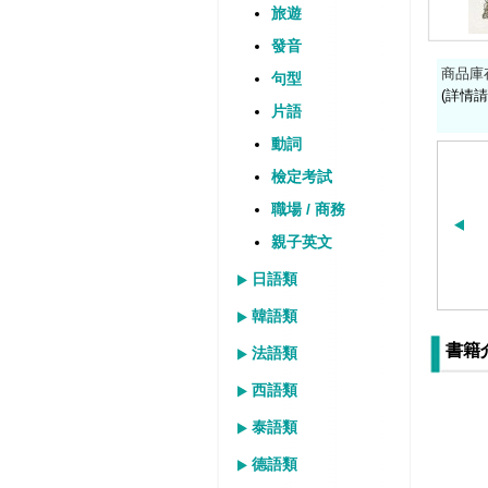
旅遊
發音
商品庫
句型
(詳情請
片語
動詞
檢定考試
職場 / 商務
親子英文
日語類
韓語類
書籍
法語類
西語類
泰語類
德語類