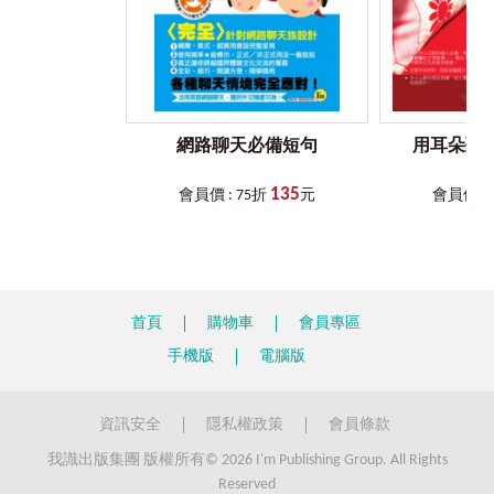
網路聊天必備短句
用耳朵聽
135
會員價 : 75折
元
會員價 : 
首頁
購物車
會員專區
手機版
電腦版
資訊安全
隱私權政策
會員條款
我識出版集團 版權所有© 2026 I'm Publishing Group. All Rights
Reserved