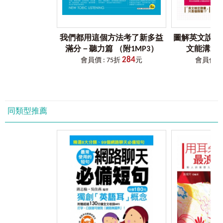
Practice 4
聽力實戰練習
4─News and Weather Reports
新聞與氣象報告
我們都用這個方法考了新多益
圖解英文說不
滿分－聽力篇 （附1MP3）
文能溝通
284
會員價 : 75折
元
會員價 : 
同類型推薦