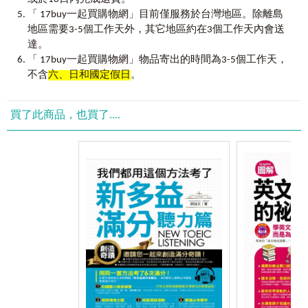
成語、慣用語及片語
「 17buy一起買購物網」目前僅服務於台灣地區。除離島
Unit 1 聽聽看，寫寫看
《
61
億人都在學的聽力、口說技巧：王舒葳老英文聽
地區需要3-5個工作天外，其它地區約在3個工作天內會送
Unit 2 成語、慣用語及片語
力、口說特訓班》
為讀者精選、規劃了10單元30堂完整的聽
Unit 3 再聽聽看
達。
力課程，再加上4單元聽力實戰練習，讓你除了紮實的基礎之
「 17buy一起買購物網」物品寄出的時間為3-5個工作天，
外，還能透過實戰練習更上層樓。全書透過技巧講解與互動
Practice 1
不含
六、日和國定假日
。
練習的方式，清楚明了地為你釐清你以往英語聽力的盲點和
聽力實戰練習
1 ─Conversational Exchange
常見表達用語及對
困惑，真正了解外國人說話的方式與習慣，重新打好英語聽
話模式
力基礎，書中並補充許多精華句型與老外常用的話，我期待
Unit 1 必備日常用語
買了此商品，也買了....
本書能夠幫助讀者的英語聽說能力往前跨一大步。
Unit 2 讚美與回應
Unit 3 同意與反對
王舒葳
Unit 4 告知壞消息
2015.02
Practice 2
聽力實戰練習
2─Daily Conversations
生活會話
Unit 1 短篇對話
Unit 2 長篇對話
Practice 3
聽力實戰練習
3─Announcement and TV / Radio Commercials
廣
播與廣告
Unit 1 公共場合的廣播
Unit 2 電視及廣播的廣告