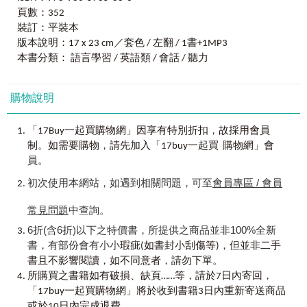
同學每次上完課都對硬梆梆的理論很茫然，你的煩惱，老師
慣，所以有時會誤解對方的語意，或抓不到對方表達的重
Chapter 6
頁數：352
都知道！
點。
《
61
億人都在學的聽力、口說技巧：王舒葳老英文聽
非重點字的弱化
─Let’s Rock’n Roll!
老師在這次的課堂中準備更多種、更多元的練習題實際操作
裝訂：平裝本
力、口說特訓班》
本書為我的舊作《補教名師王舒葳教你14
Unit 1 聽聽看，說說看
演練。課後還有滿滿四篇的實戰練習題讓你一次練個夠！
天聽懂老外說的英語》的全新修訂版本，除保留原書中受讀
版本說明：17 x 23 cm／套色 / 左翻 / 1書+1MP3
Unit 2 弱化的聲音
者好評的精華之外，並收錄更多更實用的「聽力」技巧以及
本書分類： 語言學習 / 英語類 / 會話 / 聽力
Unit 3 再聽聽看
邊寫練習題邊思考的同時，再看詳細解析將學習到的理論反
實戰練習題，就是要幫助台灣學習者突破以往聽說學習的障
Chapter 7
覆驗證。更加把各種技巧烙印在腦中。
礙，真正快速、有效的學會如何「聽懂」老外的英語。
連音變化
─Tele ri mi ser? Tell her I miss her!
不要怕做基礎題目很丟臉，因為學到後一輩子都會是自己
購物說明
Unit 1 聽聽看，寫寫看
的。
老師在這本書中要教會你的五大聽力技巧：
Unit 2 連音規則
1. 了解老外的連音變化原則，正確解讀字義
，
「17Buy一起買購物網」因享有特別折扣
故採用會員
Unit 3 再聽聽看
完美的道地美式口音不求人！睡前聽聽
MP3
不小心就學會
2. 熟悉字與句子的重音位置，掌握關鍵音與關鍵字
。
，
Chapter 8
制
如需要購物
請先加入「17buy一起買 購物網」會
了。
3. 分辨易混淆的母音與子音，減少句意的誤解
語調與弦外之音
─What would you like?
員。
獨家邀請專業美籍錄音員詳細錄製書中各種發音。一次聽不
4. 習慣老外的節奏與語調，不需聽懂每一個單字也能了解意
Unit 1 聽聽看，說說看
懂，重播100次聽到懂為止！
思
初次使用本網站，如遇到相關問題，可至
會員專區 / 會員
Unit 2 語調變化
清楚的咬字詳細的表達發音的細微不同之處。當發音細節都
5. 其它技巧：非重點字的弱化、語意單元與慣用語使用
Unit 3 再聽聽看
學會了，隨時隨地講出道地流暢的美式口音就不再是困難的
常見問題
中查詢。
Chapter 9
事情。
《
61
億人都在學的聽力、口說技巧：王舒葳老英文聽
語意單位
＆
英文筆記
─I don’t think I know. I don’t think, I
6折(含6折)以下之特價書，所提供之商品並非100%全新
遇到老外還會問你是不是剛從國外留學回來！
力、口說特訓班》
要教你的是不同於以往學習經驗的「塊狀
know.
書，有部份會有小小
，
瑕疵(如書封小刮傷等)
但並非二手
意義」理解，不要再把聽和說的重點拘泥在幾個聽不懂的單
Unit 1 聽聽看，寫寫看
，
，
書且不影響閱讀
如不同意者
請勿下單。
字上，而應該善用以上所列連音、重音、正音、節奏等聽力
Unit 2 語意單位
，
技巧，以理解對方重點訊息、接收塊狀意義為目標，順利達
所購買之書籍如有破損、缺頁……等，請於7日內寄回
Unit 3 再聽聽看
成相互溝通，這樣不但不會給自己太多多餘的壓力，也可以
「17buy一起買購物網」將於收到書籍3日內重新寄送商品
Chapter 10
逐漸建立起與外國人溝通的自信心。
或於10日內完成退費。