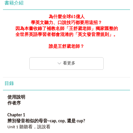
書籍介紹
為什麼全球
61
億人
學英文聽力、口說技巧都要用這招？
因為本書收錄了補教名師「王舒葳老師」獨家匯整的
全世界英語學習者都會混淆的「英文發音潛規則」。
誰是王舒葳老師？
王舒葳老師擁有二十年英語教學經驗，
台北南陽街最強補教名師！
看更多
累積多本暢銷著作，
成功幫助成千上萬學生學好英文。
只要閱讀完本書並融會貫通，
目錄
立刻完全聽懂全球英文新聞、廣播、脫口秀：
不論是
ICRT
、
CNN
、
BBC
、
Ellen Show……
等，
使用說明
就是要你聽力、口說技巧速成！
作者序
一步接著一步完成上課進度，
30
堂英文特訓班讓你立刻功力大增，
Chapter 1
馬上聽、馬上懂。
辨別發音相似的母音
─cap, cop,
還是
cup?
Unit 1 聽聽看，說說看
再一次好好介紹王舒葳老師：