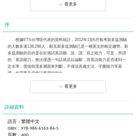
看更多
2.物為主詞
新多益要拿高分，就要摸透出題老師的「出題方向」和「出題慣
●Part Ⅰ聽力練習．模擬測驗區解答
性」，新多益文法絕對是最重要的環節，沒看過《完全命中NEW
TOEIC新多益文法（修訂版）》你敢上考場嗎？
PART Ⅱ 問答題
序
Part Ⅱ的重點
●電腦嚴選新多益測驗最常考的各類題型內容，絕不誇大，保證
Part Ⅱ的題型
根據ETS台灣區代表的資料統計，2012年1至6月報考新多益測驗
900分以上！
1.以疑問詞開頭的疑問句
的人數多達138,298人，顯見新多益測驗已是一種英文的檢定趨勢。新
2.一般疑問句（用 Yes/No 回答的問句）
多益測驗的目的是在於測試英語聽、說、讀、寫之能力，可是，所謂
●Part Ⅱ 聽力練習．模擬測驗區解答
彙整並完整收錄新多益測驗中各類常考及必考題型，一一為讀者
的「英語能力」無法僅憑一句話就足以論斷，而英語能力是否達到一
詳細解說，從解析中延伸出相關的學習及考試重點，幫助讀者統整並
定水準，需借助需多層面來判斷，不僅須具備文法、字彙能力等基
PART Ⅲ 對話題
礎，也需要具備會話應用的能力。
掌握更多新多益測驗中的文法概念。電腦嚴選的高命中率題型及精闢
Part Ⅲ的重點
解析的詳解，絕對一試就中。
Part Ⅲ的題型
看更多
《完全命中NEW TOEIC新多益文法（修訂版）》一書共分成六
1.以Where開頭的問句
大部分，目的在於幫助讀者及考生精確測試是否具備各項基本且重要
●新多益Part 1~6題型重點、範例解說、練習題三效合一，學習成
2.以What開頭的問句
的英語運用能力。讀者及考生可利用編寫簡潔、清楚的練習題來熟悉
效一定強！
3.以Why開頭的問句
新多益測驗的出題方向。練習題的編寫原則，主要是期望讓所有考生
詳細資料
4.以How開頭的問句
都能輕鬆地學習並掌握考試重點，達到考前衝刺求勝的目標。《完全
全書以新多益測驗的6大題型為主軸，每一個題型皆由練習題帶出
5.以When開頭的問句
命中NEW TOEIC新多益文法（修訂版）》中的練習題或許會有讀者
語言：繁體中文
詳細的範例解說，讓讀者先理解各大題型中的文法重點提示，再熟讀
6.以Who開頭的問句
及考生不懂的文法或字彙，但搭配詳盡紮實的文法解析和譯文，相信
ISBN：978-986-6163-84-5
每一例題的範例詳解，最後配合大量的練習題演練，學習成效絕對
7.以Which開頭的問句
能幫助讀者及考生解開疑惑，順利應試。
頁數：400