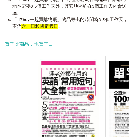
●字根相同字彙大觀園
地區需要3-5個工作天外，其它地區約在3個工作天內會送
場英文能力！
●字形類似字彙大觀園
達。
「 17buy一起買購物網」物品寄出的時間為3-5個工作天，
本書涵蓋各類新多益測驗的題型內容，並透過電腦資料庫篩選出
PART Ⅵ 綜合題
不含
六、日和國定假日
。
Part Ⅵ的重點
職場上最常用的商業相關詞彙，熟悉這些題型及詞彙，新多益測驗必
Part Ⅵ的題型
能拿高分，也能在競爭的商業職場上闖出一片天！釐清新多益文法打
文法大補帖
好英文基礎，搭配職場詞彙隨學隨用，職場英文達人就是你！
買了此商品，也買了....
1.主詞的單數與複數
2.動詞
3.準動詞
4.冠詞
5.名詞
6.量詞（代名詞、形容詞）
7.形容詞
8.副詞
9.連接詞