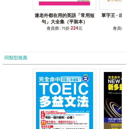
連老外都在用的英語「常用短
單字王 - 出
句」大全集（平裝本）
紀
224
會員價 : 75折
元
會員價 : 
同類型推薦