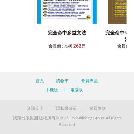
完全命中多益文法
完全命中NEW 
法(
262
會員價 : 75折
元
會員價 : 
首頁
購物車
會員專區
手機版
電腦版
資訊安全
隱私權政策
會員條款
我識出版集團 版權所有© 2026 I'm Publishing Group. All Rights
Reserved