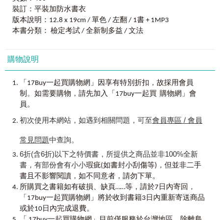
●換句話說大觀園
強。
裝訂：平裝加防水書衣
當然，要戰勝新多益測驗，踏實地準備必考項目是很重要的關
版本說明：12.8 x 19cm / 單色 / 左翻 / 1書 + 1MP3
PART Ⅳ 短文題
鍵。真心希望我識出版社所出版的《完全命中NEW TOEIC新多益文
●「聽力強化功能」提升聽力，熟悉英文語調及語速，聽懂英文題
本書分類： 檢定考試 / 全新制多益 / 文法
Part Ⅳ的重點
法（修訂版）》能成為即將或正在準備新多益測驗讀者及考生們的最
目不困難！
Part Ⅳ的題型
大精神支柱。期許，所有讀者及考生可以將《完全命中NEW TOEIC
1.以Where開頭的問句
購物說明
新多益文法（修訂版）》當成文法複習或是考前的衝刺用書，好好地
新多益考題不只有閱讀測驗，聽力測驗更是考試重點。本書將新
2.以When開頭的問句
充分活用此書籍。
多益測驗中的照片描述及問答題型皆附贈仿真模擬測驗試題，讓讀者
3.以What開頭的問句
，
「17Buy一起買購物網」因享有特別折扣
故採用會員
藉由仿真模擬試題熟悉新多益測驗中的英文語調及語速，保證英文聽
4.以Who開頭的問句
。
，
制
如需要購物
請先加入「17buy一起買 購物網」會
力瞬間提升，聽懂新多益測驗聽力考題不再是難事。
●各式場合用字大觀園
員。
初次使用本網站，如遇到相關問題，可至
會員專區 / 會員
●新多益測驗文法練習題附答案解析和中譯，及時加強文法內容，
PART Ⅴ 填空題
Part Ⅴ的重點
順利應試！
常見問題
中查詢。
Part Ⅴ的題型
6折(含6折)以下之特價書，所提供之商品並非100%全新
1.基本字彙
全書的新多益文法練習題以詳細解析為主，中譯為輔，讓讀者能
書，有部份會有小小
，
瑕疵(如書封小刮傷等)
但並非二手
2.依文法型態變化的字彙
即時掌握新多益的重點文法。每一則例題的答案解說不僅讓讀者徹底
，
，
書且不影響閱讀
如不同意者
請勿下單。
3.衍生字彙
瞭解選項為何錯誤，讓讀者及考生不會一錯再錯，保證職場考場兩得
，
所購買之書籍如有破損、缺頁……等，請於7日內寄回
4.近義字彙
意。
「17buy一起買購物網」將於收到書籍3日內重新寄送商品
5.複合詞和片語中的字彙
或於10日內完成退費。
●字尾大觀園
●收錄新多益文法的基本觀念、職場常用詞彙，同時提升考場、職
「 17buy一起買購物網」目前僅服務於台灣地區。除離島