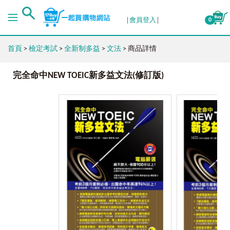
會員登入
0
首頁
>
檢定考試
>
全新制多益
>
文法
> 商品詳情
完全命中NEW TOEIC新多益文法(修訂版)