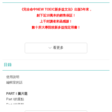
《完全命中NEW TOEIC新多益文法》出版5年來，
創下近10萬本的銷售保証！
上千封讀者來函感謝！
數十所大專院校新多益指定用書！
要考好新多益考試，一定要熟練英文文法，
《完全命中NEW TOEIC新多益文法》命中率最高，
看更多
讓你輕鬆考取新多益金色証書。
電腦嚴選絕不誇大，保證900分以上！！
目錄
考前3個月衝刺必備，
出題命中率直逼100%！
使用說明
編輯室的話
《完全命中TOEIC多益文法》出版5年來，在台灣創下10萬本的
PART Ⅰ 圖片題
驚人銷售量，為答謝廣大讀者對《完全命中TOEIC多益文法》的愛
Part Ⅰ的重點
戴，決定將此書增加修訂，以書名《完全命中NEW TOEIC新多益文
Part Ⅰ的題型
法（修訂版）》再度出版。
1.人為主詞