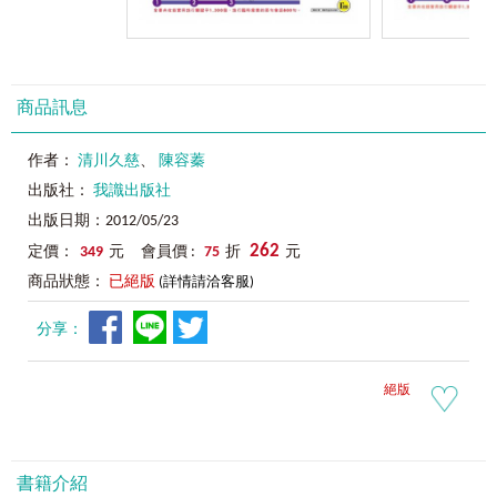
商品訊息
作者：
清川久慈
、
陳容蓁
出版社：
我識出版社
出版日期：2012/05/23
262
定價：
349
元 會員價 :
75
折
元
商品狀態：
已絕版
(詳情請洽客服)
分享：
絕版
書籍介紹