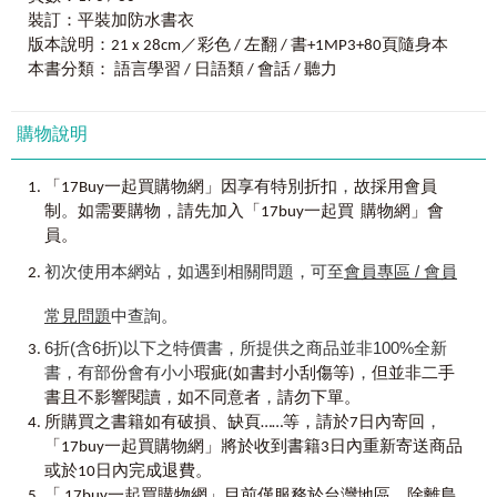
卻又因為語言問題而猶豫不決的讀者們，編寫了這本《一個
申請簽證、
外國人互動。
裝訂：平裝加防水書衣
人用日文去旅行》，承襲此系列的暢銷作品《一個人用英文
行李準備
去旅行》的特點，一樣收錄十大旅行常用主題，帶出旅行必
版本說明：21 x 28cm／彩色 / 左翻 / 書+1MP3+80頁隨身本
2.
主題、情境廣泛便於臨時需要檢索
備的單字、會話，同時也考量到有些讀者擔心語言不通、或
本書分類： 語言學習 / 日語類 / 會話 / 聽力
機場
全書按照實際旅遊情境作分類，收錄旅行關鍵字1300
是緊急狀況不知如何表達，也設計了「手指」功能，不必講
劃位
個、必備會話800句，解決旅行中臨時需要的各種狀況，讓
出口，也能與日本人溝通無礙，不會日文，也能輕鬆暢遊日
海關
旅遊更順暢。
購物說明
本。
機場
登飛機
3.
獨家附贈「一個人用日文去旅行隨身版」，隨身攜帶無負
全書收錄旅遊必備英語單字約1300個、近800句的旅行
，
「17Buy一起買購物網」因享有特別折扣
故採用會員
擔
必備實用會話。每個單字都是最關鍵最重要、句句都是最道
。
，
飯店
制
如需要購物
請先加入「17buy一起買 購物網」會
《一個人用日文去旅行》除了完整版外，並獨家附贈精
地最實用的旅遊會話。每個主題皆搭配精美彩圖，利用「圖
入住
員。
心設計的隨身小開本，讓你在旅行時隨身帶著走，不怕過重
像與情境」的概念幫助學習。讓書中的單字、會話都有對應
客房服務
也不佔空間，一手拿相機、一手拿書，遇到突發狀況也能輕
的圖像，使左右腦同時接受啟發，幫助讀者輕鬆學習與加強
初次使用本網站，如遇到相關問題，可至
會員專區 / 會員
飯店設施
鬆對應。同時搭配MP3，讓你會聽也會說，到日本旅行不再
記憶，出國旅遊再也不必依賴導遊或是翻譯機。即使單字不
飯店經典會話
害怕開口說日文！
會說，會話唸不出來，看圖片用手指，旅行中也可以與日本
常見問題
中查詢。
退房
人互動。
6折(含6折)以下之特價書，所提供之商品並非100%全新
現在就背起行囊，一個人用日文到日本冒險吧！
交通
書，有部份會有小小
，
瑕疵(如書封小刮傷等)
但並非二手
其實我是很鼓勵大家不必顧慮語言問題，也能到日本走
搭火車
，
，
書且不影響閱讀
如不同意者
請勿下單。
走看看的，反而有另一種樂趣也說不定。一個人不必侷限於
搭地鐵
，
旅行社的行程時間，也不必妥協到不想去的地方逛，用自己
所購買之書籍如有破損、缺頁……等，請於7日內寄回
搭公車
的步調，體驗屬於自己的旅行，希望大家都能在日本製造愉
「17buy一起買購物網」將於收到書籍3日內重新寄送商品
搭計程車
快的回憶，別忘了多拍些美麗的景色，留個紀念喔。
或於10日內完成退費。
步行
「 17buy一起買購物網」目前僅服務於台灣地區。除離島