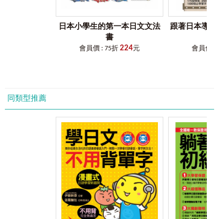
用擔心日文的問題，可以安心規畫旅行的主題及路線。為你
設想到許多旅行時可能會遇到的狀況，提供最好的應變方
返家
法，旅行最怕慌慌張張、手忙腳亂，有好的準備，絕對會讓
紀念品
日本小學生的第一本日文文法
跟著日本導遊用
旅行更加開心。記得第一次去日本自助旅行安排的是關東到
郵寄
書
遊
關西的「寺廟之旅」，第二次是東京的「愛情之旅」，第三
退稅
224
會員價 : 75折
元
會員價 : 
次是伊豆半島的「文學之旅」，每次給自己一個旅行的主
緊急情況
題，讓旅行不只是走馬看花，而是有主題的深度之旅。
大自然
常用修飾語
有了旅行的主題，旅行必備的相機、隨身聽、筆記本也
別忘了。隨身聽讓一個人的旅行不至於太寂寞，相機幫忙捕
同類型推薦
捉旅行期間遭遇的片刻美景，筆記本讓您可以隨時紀錄旅行
期間的心情感想。一個人的旅行，可以訓練膽量，可以沉澱
心情，可以學習跟自己相處，可以享受未知的意外驚喜。印
第安人說旅行是一種冒險，沒有冒險過的人生不是人生，您
冒險過了嗎？
日本是可以讓您安心冒險的旅遊國度，不單因為日本的
交通方便，日本人溫柔友善，更因為日本人愛美，日本的食
衣住行育樂，處處可見讓人莞爾一笑，讓人眼睛一亮，讓人
溫暖感動的人事物。帶本《一個人用日文去旅行》，鼓起勇
氣動起來，規劃一趟一個人的日本之旅吧！
陳容蓁