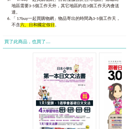
問路
地區需要3-5個工作天外，其它地區約在3個工作天內會送
常見交通標誌
清川久慈
達。
2012.05
飲食
「 17buy一起買購物網」物品寄出的時間為3-5個工作天，
餐廳
不含
六、日和國定假日
。
速食店
「讀萬卷書，行萬里路。」人生的視野可在動靜間擴
點餐
展，宅在家上網、交友、看書、玩遊戲、看電視是一個選
用餐
買了此商品，也買了....
擇，背起行囊，給自己一個旅行的理由跟主題，一個人去旅
買單
行，也是一個不錯的選擇。日本一直是許多人計畫旅行時所
超市
嚮往的地點，雖說與台灣相鄰，不至於有太大的距離感，但
仍有許多朋友總是愛勾著會日文的親朋好友，或是選擇跟旅
購物
遊團一起到日本，雖說也是一種到日本旅遊的好方式，但總
百貨公司
會想著，好想自己一個人去日本走走、好想跟三兩好友一起
挑選
去日本看看，縱使我們都不會日文。
詢價、殺價
《一個人用日文去旅行》收錄了從旅行前的準備到機場
娛樂
搭機、飯店住宿、交通安排、飲食選擇、購物場所、玩樂景
遊客中心
點、受傷看病、緊急事態、紀念品寄送、返家等旅行會用到
一日遊
的日文，讓一個人用日文去旅行也可以很安心，不怕碰到不
遊樂園
會用日文表達的窘態。
博物館
動物園
本書也同時幫您收集了旅行期間會用到的日文，讓您不
受傷