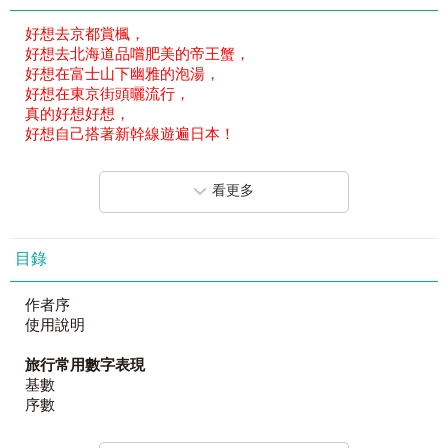
好想去京都賞楓，
好想去北海道品嚐肥美的帝王蟹，
好想在富士山下幽雅的泡湯，
好想在東京街頭曬流行，
真的好想好想，
好想自己搭著新幹線遊遍日本！
你曾想去日本玩，卻又擔心不會日文嗎？
看更多
你曾遇到日本人卻總是支支吾吾好尷尬嗎？
你每次都跟團或拖著會日文的朋友一起去日本嗎？
其實，
美好的日本之旅就從《一個人用日文去旅行》開始。
目錄
《一個人用日文去旅行》專為無法說出一句日文的人所設
作者序
計，
使用說明
第一本「完全圖解」、「手指日文」旅遊會話書！！
就算日文不好，也可以一個人用日文去旅行！
旅行常用數字表現
享受一個人的旅行就是這麼簡單！
基數
序數
小數
旅行必備
4
大行囊，讓你一個人也能輕鬆遊日本！
分數