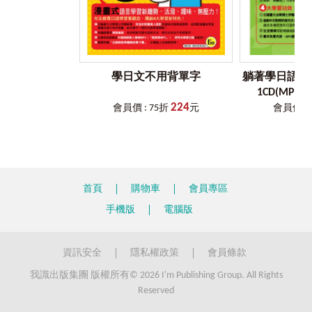
學日文不用背單字
躺著學日語初級
1CD(MP
224
會員價 : 75折
元
會員價 : 
首頁
購物車
會員專區
手機版
電腦版
資訊安全
隱私權政策
會員條款
我識出版集團 版權所有© 2026 I'm Publishing Group. All Rights
Reserved