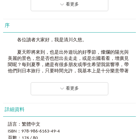
看更多
百分比
第
1
大
.
關鍵單字：
倍數
全書共分成10大旅行常用主題，分別整理出關鍵單字，方便
重量∕容量
查找又幫助記憶，輕鬆遊玩日本。
長度∕距離
序
溫度
第
2
大
.
實用會話：
日期
全書包含6 1個旅遊模擬情境，根據情境編寫實用會話，全書
各位讀者大家好，我是清川久慈。
時間
共收錄實用旅行關鍵字1,300個，旅行臨時需要的必備會話
800句。任何突發狀況都難不倒你。
夏天即將來到，也是出外遊玩的好季節，燦爛的陽光與
自我介紹
美麗的景色，您是否也想出去走走，或是出國看看，增廣見
打招呼
第
3
大
.
聯想圖解：
聞呢？每到夏季，總是有很多朋友或學生希望我當響導，帶
自我介紹∕個性
專業插畫家親自繪圖，以生動圖像聯想快速加強記憶，讓旅
他們到日本旅行，只要時間允許，我基本上是十分樂意帶著
道別
行更簡單！
大家，到我的故鄉看看，體驗日本的在地生活與美麗景色。
常用對應
每次看著他們興奮地討論行程、上網查資料、分享彼此經
道謝
看更多
第
4
大
.
輕鬆手指：
驗，身為日本人的我也感到很開心，我想他們的心情，就像
道歉
結合旅遊必備單字、會話及圖片輔助，即使不會說用手指的
我當初來到台灣時的心情一樣吧，既興奮、又期待、有點擔
身份
也可以輕鬆表達所需。
心害怕，卻怎麼也阻擋不了想到當地看看的心情。
特徵
詳細資料
興趣∕嗜好
3
大特點，讓你走到哪、說到哪！！
有些學生和朋友會拉著我去，也不一定是我知道很多遊
玩地點（我想他們應該比我厲害得多），而只是擔心自己語
準備
語言：繁體中文
1.
就算不會
50
音也能用的旅遊日文會話書
言不通，在當地會不會遇到什麼困難，到時候敗興而歸可就
行程
ISBN：978-986-6163-49-4
第一本完全圖解、完全手指的日文旅遊會話書。即使單
不好了。因此這次與陳容蓁老師再次合作，為了想去日本，
訂機票
頁數：176 / 80
字不會說，會話唸不出來，看圖片用手指，旅行中也可以與