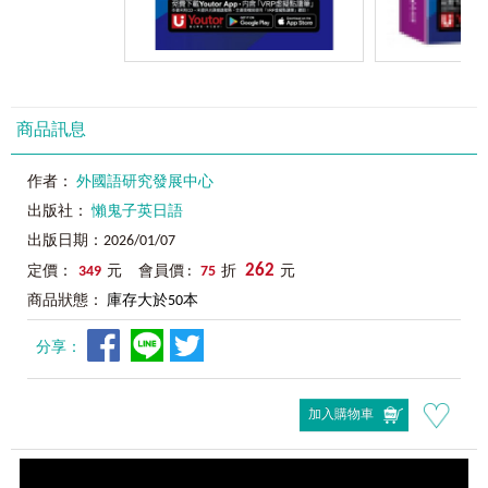
商品訊息
作者：
外國語研究發展中心
出版社：
懶鬼子英日語
出版日期：2026/01/07
262
定價：
349
元 會員價 :
75
折
元
商品狀態：
庫存大於50本
分享：
加入購物車