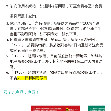
自己練得愈多，就離滿分愈近！
TOEIC絕非一項輕鬆簡單的測驗，並不是那種光憑臨時抱
初次使用本網站，如遇到相關問題，可至
會員專區 / 會員
佛腳習得的技巧就能克服的類型。
常見問題
中查詢。
【使用說明】
即使如此，透過短期的集中訓練，掌握重點持續學習的
6折(含6折)以下之特價書，所提供之商品並非100%全新
70
次多益滿分的「多益滿分模王」的閱讀
Part 5-6
高分祕笈：
話，還是有機會，比你原先預期地更快獲得「理想的結
書，有部份會有小小
，
瑕疵(如書封小刮傷等)
但並非二手
Point 1.
了解自己的強項與弱項！
果」。
，
，
Point 2.
書且不影響閱讀
讓強項變得更強，不錯失任何分數！
如不同意者
請勿下單。
，
Point 3.
積極訓練弱項，培養正確答題的洞察力！
絕對不會有「分數不可能再更上去了」、「我應該不適
所購買之書籍如有破損、缺頁……等，請於7日內寄回
Point 4.
力求「理解所有英文」、「解析所有試題」！
合唸英文」這種事情。
「17buy一起買購物網」將於收到書籍3日內重新寄送商品
TOEIC是一項「努力會100%化為成果」的超棒測驗。
或於10日內完成退費。
「 17buy一起買購物網」目前僅服務於台灣地區。除離島
跟著
70
次多益滿分的「多益滿分模王」，
如果你想要在短時間內就獲得成果的話，就必須濃縮自
地區需要3-5個工作天外，其它地區約在3個工作天內會送
破解多益
TOEIC
閱讀
Part 5-6
測驗！
己的認真及努力，並一口氣地完成學習。而認為多花點時間
達。
Step 1.
透過「診斷測驗」，了解強項與弱項！
也無妨的話，則可以細細咀嚼書中的每一頁後，再進行挑戰
「 17buy一起買購物網」物品寄出的時間為3-5個工作天，
在開始正式學習之前，先進行診斷測驗。測驗時盡量不要用
嘗試。
不含
六、日和國定假日
。
直覺作答。對於較沒有把握的題目，可以在題目旁加上
「？」或「△」等符號。測驗完後，核對答案並統計自己在
願你們必能獲得所期待的成果，我會打從心底支援每一
各個題型／題目／情境類型的答對率、正確率。掌握自己擅
位正在奮鬥的你和妳。
買了此商品，也買了....
長與不擅長的類型，安排後續訓練計畫。
濵﨑潤之輔
Step 2.
分析診斷結果，建立專屬多益訓練計畫！
根據診斷測驗結果，辨別自己目前的「類型」，建立訓練計