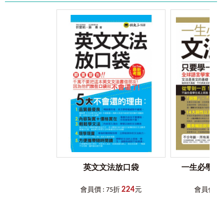
「單字與片語」。
Step 4.
進行「模擬測驗」，驗收學習成果！
在完成訓練計畫後，就可以挑戰Final Test驗收成果。多益滿
分模王親自設計一回完整閱讀Part 5-6模擬試題，就是為了幫
助考生複習前面所學攻略，檢測自身學習成效。
★ 請模擬正式考試情境，在不受打擾的環境中進行測驗。
★ 作答完後，不要只是核對答案，而是確實地閱讀詳解，並
分析自己答錯的地方「為什麼會答錯」。
★ 再次進行「診斷測驗」時所做過的分析，了解自己強項與
弱項後再次學習。
★ 反覆學習與複習，直到可以全部答對Final Test的題目為
止。
Step 5.
用「
Youtor App
」反覆聆聽音檔，鍛鍊英聽能力！
每個句子、每篇文章皆由外籍老師親自錄音，只要手機下載
「Youtor App」（內含VRP虛擬點讀筆）掃描QR Code即可聽
英文文法放口袋
一生必學的
取。
★ 使用Youtor App，掃描頁碼旁QR Code就能下載及聆聽音
224
檔。
會員價 : 75折
元
會員價 : 
★ 本書未提供CD，也未提供燒錄光碟服務。
［「
VRP
虛擬點讀筆」
App
及網頁版介紹］