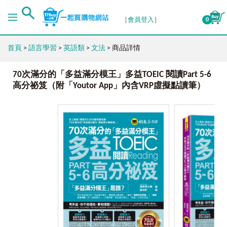
會員登入
0
首頁
>
語言學習
>
英語類
>
文法
> 商品詳情
70次滿分的「多益滿分模王」多益TOEIC 閱讀Part 5-6
高分祕笈（附「Youtor App」內含VRP虛擬點讀筆）