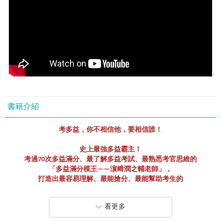
書籍介紹
考多益，你不相信他，要相信誰！
史上
最強多益霸主
！
考過
70
次多益滿分
、
最了解多益考試、最熟悉考官思維的
「多益滿分模王
——
濵﨑潤之輔老師」
，
打造出最容易理解、最能搶分、最能幫助考生的
「多益閱讀
Part 5-6
高分祕笈」！
看更多
「多益滿分模王
」
濵﨑潤之輔
老師
，
歷經
20
,000
題多益考題洗禮
，