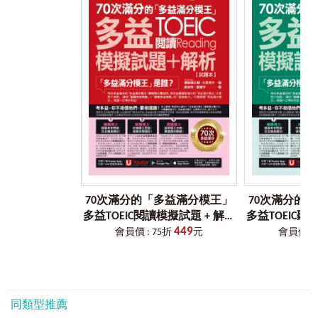
劃。
1. 基礎重建型：在診斷測驗中所有Part的答對率都在四成以
下的人，需按照順序、詳細閱讀、仔細學習。
2. 弱點加強型：雖然有部份Part的答對率在四成以上，但弱
點集中在特定的Part及題型當中的人，需先從較沒有自信的
題型開始學習，再著重學自己不擅長的題型，最後加深複習
擅長的題型。
3. 更上層樓型：所有的Part答對率都在四成以上，沒有明顯
不擅長的Part或題型的人，針對正確率較高的題型，補充原
先不足的知識後再挑戰一次Practice的題目，並克服所有的題
型。
4. 滿分志向型：診斷測驗全部答對的人，可將所有音檔加速
播放，測試自己是否能夠聽懂所有內容，並提升答題速度至
10秒內完成一題Part 5題目、15秒內完成一題Part 6題目。
70次滿分的「多益滿分模王」
70次滿分的
多益TOEIC閱讀模擬試題 + 解析
多益TOEIC聽
Step 3.
破解「閱讀
Part 5-6
必考題型」，增強應考實力！
449
（2書＋「Youtor App」內含
（2書＋「You
會員價 : 75折
元
會員價 : 
多益滿分模王歸納多益閱讀Part 5-6的解題關鍵，只要掌握這
VRP虛擬點讀筆＋防水書套）
VRP虛擬點
些重點，一定能快速破解每道題目！
TOEIC L&
1. 必勝攻略：先學習能破解整個Part的攻略，再深入學習細
分出的「題目類型分類攻略法」。
リス
2. 練習題：學完分類攻略法後，透過練習題熟練解題技巧。
同類型推薦
3. 題目解析：掌握「題目內容」、熟練「解題方式」與重點