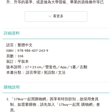
2.
解題模力
──依循模王思路，破解
Part 5-6
題目！
升、升等的基準、或是做為大學晉級、畢業的資格條件等已
依照題目類型分類的攻略法6 關係詞問題
書中歸納Part 5-6必考的12種題型，並公開「多益滿分模王」
經行之有年，即使如此，被TOEIC左右著人生未來方向的人，
依照題目類型分類的攻略法7 配對連接詞・數量詞・比較級
針對每種題型與情境類型的必勝攻略法。透過模王精心設計
據我所知依然不在少數。
問題
看更多
的280題Part 5-6實戰問題並搭配音檔學習，只要跟著模王的
依照題目類型分類的攻略法8 詞彙問題
邏輯解題，拿下閱讀滿分不是問題！
至今為止，我指導TOEIC對策的人數總計超過數萬。與他
們共渡的日子、以及為了突破嚴峻的狀況，而屢屢進行摸索
濵﨑潤之輔＆大里秀介的POWER UP對談②
3.
選題模力──速學模王攻略，掌握必考題型！
嘗試，其中所獲得的智慧和方法論的結晶，都將在本書中毫
詳細資料
「多益滿分模王」從20,000題以上的多益題目中，分析歸納
不保留的展現出來。
Part 6
段落填空問題
出Part 5-6最常考的題型並詳細講解、考點提示、解題攻略，
Part 6（段落填空問題）的攻略法
語言：繁體中文
考生只要透過診斷測驗掌握學習現狀，並依循模王攻略建立
本書的內容，是為了要讓希望能在TOEIC「打破高牆」的
依照題目類型分類的攻略法1 動詞問題
ISBN：978-986-407-243-9
學習計劃，就能有效提高多益分數！
人們，在最短時間內習得使分數大幅提升的知識，而下筆集
依照題目類型分類的攻略法2 詞彙問題
頁數：336
結的智慧及方法論。
依照題目類型分類的攻略法3 代名詞・連接詞（連接副詞）
裝訂：平裝本
問題
■
多益滿分的祕訣就是用「題型攻略」破解「多益閱讀」！
自二〇一六年五月起，目前形式的測驗開始實施。從那
版本說明：17 × 23 cm／雙套色／App／1書／左翻
依照題目類型分類的攻略法4 克漏句問題
祕訣
1.
破解題型：
每種題型都有對應的
「
破解法
」
！
時起，我便每天只是思考著該如何更有效率且有效果的學
本書分類： 語言學習 / 英語類 / 文法
多益滿分模王歸納整理「依照類型分類的攻略法」，不僅可
習，才能讓努力反映在結果上，並且一次不漏的參加公開測
濵﨑潤之輔＆大里秀介的POWER UP對談③
以破解題目盲點，更可以熟悉考官出題邏輯、避開出題陷
驗實踐至今。
阱，多學會一題，就等於比別人多拿兩分。
購物說明
Final Test
我對本書中所載的內容有信心，不僅可以幫助到希望
解答．解說
祕訣
2.
強化訓練：把不擅長練到擅長，成績就能
Level up
！
TOEIC分數能衝上七百分以上的人，也能為抱持著「接下來就
，
「17Buy一起買購物網」因享有特別折扣
故採用會員
解答一覽
先做「多益滿分模王」精心設計的診斷測驗，找出不擅長的
要開始準備TOEIC考試了，先來讀能夠練習文法、詞彙的
。
，
制
如需要購物
請先加入「17buy一起買 購物網」會
題型並加以學習，透過攻略與豐富練習題強化解題技巧，最
Part5-6」的人帶來助益。
員。
後再透過完整閱讀Part 5-6模擬試題進行成果驗收，可以發現