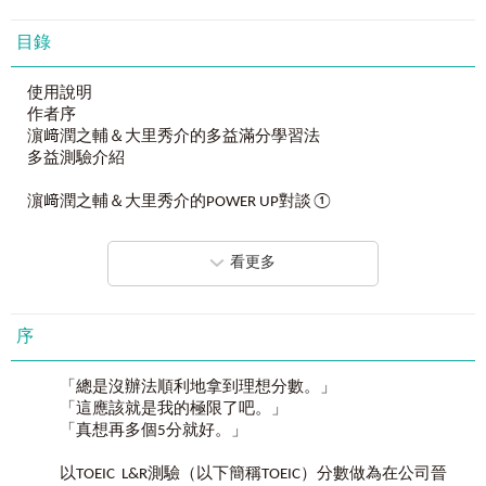
首度公開成就
70
次多益滿分的
3
大「超強模力」
：
「
猜題模力
」
X
「
解題模力
」
X
「
選題模力
」
！
目錄
「多益滿分模王
」
濵﨑潤之輔
老師
，
使用說明
模擬「考官思維」、破解「多益考點」、掌握「解題關鍵」，
作者序
讓你馬上掌握重點、輕鬆破解題目、快速取得分數，
濵﨑潤之輔＆大里秀介的多益滿分學習法
一次就能考到多益滿分
990
分！
多益測驗介紹
■
史上最強多益霸主，考過
70
次滿分的「多益滿分模王」！
濵﨑潤之輔＆大里秀介的POWER UP對談①
史上第一人！考過70次滿分的「多益滿分模王：濵﨑潤之輔
老師」，歷經20,000題考題洗禮，比出題官更了解多益考
診斷測驗
試。多益滿分模王模擬考官思維、分析必考題型，帶領所有
看更多
解答．解說
考生越過障礙、順利考到滿分990分！
解答一覽＆類型診斷
濵﨑潤之輔＆大里秀介的Training．Counseling
■
「多益滿分模王」的
3
大「超強模力」，完美模擬多益
990
序
分的大藍圖！
Part 5
句子填空問題
1.
猜題模力──模擬考官思維，預測出題重點！
Part5（句子填空問題）的攻略法
歷經20,000題考題洗禮、拿下70次多益滿分的「多益滿分模
「總是沒辦法順利地拿到理想分數。」
依照題目類型分類的攻略法1 詞性問題 基礎篇
王」濵﨑潤之輔老師，運用實戰經驗累積的大數據，完全掌
「這應該就是我的極限了吧。」
依照題目類型分類的攻略法2 詞性問題 應用篇
握多益出題公式，熟悉主考官出題邏輯，超強預測，保證讓
「真想再多個5分就好。」
依照題目類型分類的攻略法3 動詞問題
考生一秒就能掌握多益Part 5-6的出題重點！
依照題目類型分類的攻略法4 介系詞vs連接詞vs副詞問題
以TOEIC L&R測驗（以下簡稱TOEIC）分數做為在公司晉
依照題目類型分類的攻略法5 代名詞問題