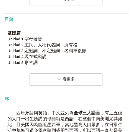
日常生活用語輕鬆學會，
西語檢定考試DELE A1等級一本到手！
藉由簡單的字彙與句型，
練習西語聽、說、讀、寫、譯的基礎能力。
目錄
由西語名師及博士聯手打造，
你專屬的西語家教帶著走！
基礎篇
Unidad 1 字母發音
Unidad 2 主詞、人稱代名詞、所有格
為什麼一定要學西語，不能等？
Unidad 3 定冠詞、不定冠詞、名詞單複數
拉丁美洲市場積極擴張，但人才稀少，用西語為履歷加分，
Unidad 4 現在式動詞
成為職場搶手金塊。
Unidad 5 形容詞
西語字母發音固定、變化少，最短時間就可輕鬆習得第二外
Unidad 6 介係詞
語。
Unidad 7 句型結構
DELE西語能力認證終生有效，考一次用一輩子。
看更多
西語是全球超過20個國家的官方語言，暢行全球、自助旅遊
實用篇
沒在怕。
Unidad 1 個人資訊
接觸第一手拉丁文化，熱情、優美不被翻譯打折。
Unidad 2 數字
序
學語言就是在學文化，增廣視野，不再侷限於中文及英文思
Unidad 3 購物
維。
Unidad 4 交通
聯合國6大官方語言之一，用語言能力邁向全球。
西班牙語與英語、中文並列為
全球三大語言
，有近五億
Unidad 5 旅行
符合學校第二外語需求，升學大加分，校內考試輕鬆pass。
的人口一出生所講的母語就是西語，在整個中南美洲尤其如
Unidad 6 學校
此，且美國因為臨近墨西哥，當地墨裔人口眾多，在日常生
Unidad 7 居家
要學西語，不用花大錢進補習班！
活中都無可避免得會聽到或用到西語，所以西語一直都是美