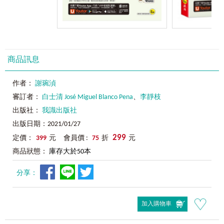
商品訊息
作者：
謝琬湞
審訂者：
白士清 José Miguel Blanco Pena
、
李靜枝
出版社：
我識出版社
出版日期：2021/01/27
299
定價：
399
元 會員價 :
75
折
元
商品狀態：
庫存大於50本
分享：
加入購物車