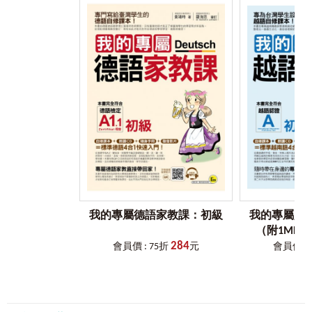
1.聽
本書各章節皆有符合主題之單字及最生活化、最實用的對
話，邀請西籍老師錄製對話MP3，以正常語速幫助你的耳朵
熟悉西語。就算遇到西班牙人，也能夠很自然地進行日常談
話！
2.說
每章節皆有符合主題的會話，讀者可在學習時試著唸唸看。
要是一時唸不出來也沒關係！讀者可使用VRP虛擬點讀筆調
整音檔倍速，調整出最適合自己的跟讀節奏！
★本書未附CD，未提供光碟燒錄服務。全書音檔皆使用
「VRP虛擬點讀筆」聽取！
3.讀
我的專屬德語家教課：初級
我的專屬越
除了聽跟說以外，本書作者依照自身多年的教學及生活經
（附1MP3
驗，整理出西語中最常被使用在傳單、e-mail、信件、書報、
284
會員價 : 75折
元
會員價 : 
廣播上的單字及數字用法，讀者不僅可以記憶單字，更能夠
熟練地將單字運用在各種用途上，無論是閱讀書報，甚至是
進行商務上的交流，通通沒問題！
4.寫