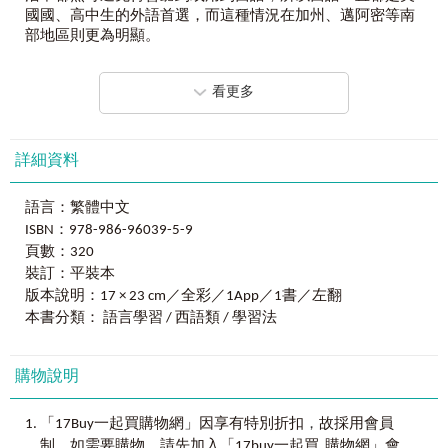
專屬西語家教直接帶回家！
國國、高中生的外語首選，而這種情況在加州、邁阿密等南
日常生活西語會話、西語檢定DELE A1等級，這本就夠！
部地區則更為明顯。
自修課本＋隨身手冊＋發音影片＋VRP虛擬點讀筆＝標準西
語4合1快速入門！
因此，若你想要出國進修、留學，或是到世界各地旅
看更多
遊，甚至是經商作生意，那麼西班牙語就是個必學的語言，
■自修課本
因為只要你走出臺灣，很快便會發現英語雖是世界共通語
《我的專屬西語家教課》由具備豐富翻譯、教學經驗的謝琬
言，但「會英語」這件事在全球市場中的優勢已日益降低，
湞老師親自撰寫，西籍博士白士清老師審訂，聯手打造出最
只要在履歷上加上「西語」這項語言專長，便能躍升職場的
詳細資料
適合臺灣學生的西語自修課本。學習內容涵蓋檢定考試及日
搶手人才。此外，當英語人士想展開「祕密／幽默／嘲諷」
常使用，更分別設計聽、說、讀、寫四種橋段，搭配複習習
的對話時，西班牙語就可以說是他們最愛使用的語言了。
語言：繁體中文
題，全面強化學習成效。
ISBN：978-986-96039-5-9
所幸，西班牙語並不困難，甚至可以說它是
非常適合自
頁數：320
■隨身手冊
學
的語言！字母的發音變化不大，因此只要熟記發音，西語
隨書附贈「隨身手冊」，收錄書內最關鍵的文法、最常說的
裝訂：平裝本
單字、會話便可輕輕鬆鬆的說出口了。此外，讀者在研讀此
會話句、最常用的單字，就算是通勤、等候、如廁的極短時
書時，除了可以學習到詳盡的發音練習，內容也符合DELE*
版本說明：17 × 23 cm／全彩／1App／1書／左翻
間，都能多複習兩句！出國時，更能隨身攜帶，成為最實用
A0–A1檢定等級，以日常且實用的方向設計。相信此書能成
本書分類： 語言學習 / 西語類 / 學習法
的西語旅遊提詞機。
為想學習西語的同學及商業人士等，最棒的一本西語入門書
籍！
■發音影片
購物說明
只聽音檔還是怕發音不標準嗎？只要掃描本書上的QR Code，
*DELE為西班牙教育部委任塞萬提斯學院（Instituto
不只唸給你聽，更唸給你看！透過老師的專業示範影片，完
Cervantes）主辦的西語能力檢定考試，是具有國際認證效力
，
「17Buy一起買購物網」因享有特別折扣
故採用會員
整拷貝發音嘴型，唸出最標準的西語！
的考試。DELE的A1是最初級，通過此級的學生須具備表達個
。
，
制
如需要購物
請先加入「17buy一起買 購物網」會