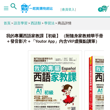
會員登入
0
首頁
>
語言學習
>
西語類
>
學習法
> 商品詳情
我的專屬西語家教課【初級】 （附隨身家教精華手冊
＋發音影片＋「Youtor App」內含VRP虛擬點讀筆）