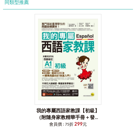
同類型推薦
學習完緊湊的課程之後，整理出章節內出現過的發音、字
彙、文法，設計課後複習，加深學習記憶。章節最後再附上
習題，讓讀者即時掌握自己的吸收程度，學習成效看得見！
［VRP虛擬點讀筆介紹］
1.在哪裡下載「VRP虛擬點讀筆」？
讀者可以掃描書中的QR Code連結，或是於App商城搜尋「Youtor
App」（內含VRP虛擬點讀筆）下載即可。
2.為什麼會有「VRP虛擬點讀筆」？
以往讀者購買語言學習工具書時，為了要聽隨書附贈的音檔，總是要
拿出已經很少在用的CD播放器或利用電腦，又或是轉存到手機來使
用，耗時又不方便。
坊間當然也有推出「點讀筆」來改善此種學習上的不方便，但是一支
筆加一本書往往就要二、三千元，且各家點讀筆又不相容，CP值真的
很低。
後來雖然有了利用QR Code掃描下載檔案至手機來聽取音檔的方式，
但手機不僅必須要一直處在上網的狀態，且從掃描到聽取音檔的時間
我的專屬西語家教課【初級】
往往要花個5秒以上，很令人氣結。
（附隨身家教精華手冊＋發音
因此，我們為了同時解決讀者以上三種困擾，特別領先全球開發了
299
影片＋「Youtor App」內含VRP
「VRP虛擬點讀筆」，並獲得專利，希望這個輔助學習的工具，能讓
會員價 : 75折
元
讀者不僅不用再額外花錢，且使用率和相容性也是史上最高。
虛擬點讀筆）