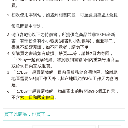
人訊息的能力，且能進行簡易的回覆與交流。
員。
■VRP虛擬點讀筆
我識出版教育集團獨家研發「Youtor App」內含VRP虛擬點讀
初次使用本網站，如遇到相關問題，可至
會員專區 / 會員
筆，只要用手機掃描書中QR Code，全書音檔即可隨掃隨聽，
謝琬湞
學習不設限，走到哪，學到哪！
常見問題
中查詢。
音檔由西班牙籍老師親自錄製，無論是單字或會話都符合西
6折(含6折)以下之特價書，所提供之商品並非100%全新
語母語人士的發音，搭配VRP虛擬點讀筆使用，音檔逐句分
書，有部份會有小小
，
瑕疵(如書封小刮傷等)
但並非二手
段，方便讀者跟讀。完整學習最道地的西語發音！
，
，
書且不影響閱讀
如不同意者
請勿下單。
，
【使用說明】
所購買之書籍如有破損、缺頁……等，請於7日內寄回
本書分為【基礎篇】及【實用篇】
「17buy一起買購物網」將於收到書籍3日內重新寄送商品
或於10日內完成退費。
基礎篇
「 17buy一起買購物網」目前僅服務於台灣地區。除離島
西班牙語是公認最好學的語言！只要從27個字母發音紮實地
地區需要3-5個工作天外，其它地區約在3個工作天內會送
學起，接著熟記各類實用單字，最後學習各種生活中的常用
達。
句型及入門文法，便能打下良好的西語基礎。此外，使用清
「 17buy一起買購物網」物品寄出的時間為3-5個工作天，
楚的表格呈現方式、搭配內文陰性、陽性標色，讓你在學習
不含
六、日和國定假日
。
西語文法課程時，能夠一目了然，快速學會、學好！
實用篇
買了此商品，也買了....
嚴選7大生活單元，每個單元分成聽、說、讀、寫。全書完全
符合西語檢定DELE A1程度考試範圍，讀者不僅可以學會在日
常生活中應用初級的西語，也能夠輕鬆準備西語檢定考試！