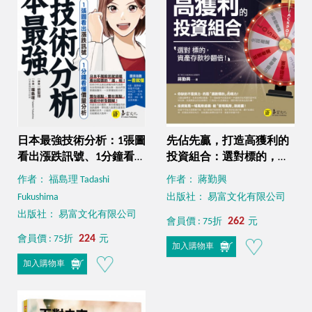
日本最強技術分析：1張圖
先佔先贏，打造高獲利的
看出漲跌訊號、1分鐘看懂
投資組合：選對標的，資
價量分析
產存款秒翻倍！
作者： 福島理 Tadashi
作者： 蔣勤興
Fukushima
出版社： 易富文化有限公司
出版社： 易富文化有限公司
262
會員價 : 75折
元
224
會員價 : 75折
元
加入購物車
加入購物車