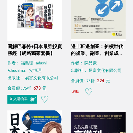
圖解巴菲特+日本最強投資
邊上班邊創業：斜槓世代
勝經【網路獨家套書】
的複業、副業、創業成功
方程式
作者： 福島理 Tadashi
作者： 陳品豪
Fukushima、安恒理
出版社： 易富文化有限公司
出版社： 易富文化有限公司
224
會員價 : 75折
元
673
會員價 : 75折
元
絕版
加入購物車