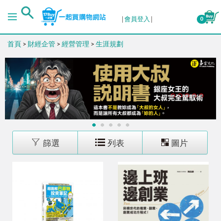
排序
會員登入
0
首頁
>
財經企管
>
經營管理
>
生涯規劃
出版日期 (新→舊)
出版日期 (舊→新)
銷售量 (高→低)
1
2
3
4
5
銷售量 (低→高)
篩選
列表
圖片
價格 (高→低)
價格 (低→高)