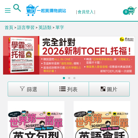
排序
會員登入
0
首頁
>
語言學習
>
英語類
>
單字
出版日期 (新→舊)
出版日期 (舊→新)
銷售量 (高→低)
1
2
3
銷售量 (低→高)
篩選
列表
圖片
價格 (高→低)
價格 (低→高)