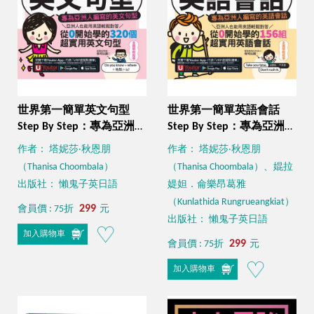
世界第一簡單英文句型
世界第一簡單英語會話
Step By Step：專為亞洲人
Step By Step：專為亞洲人
編寫的英文句型（附1CD
編寫的英語會話（附
作者： 塔妮莎‧秋恩朋
作者： 塔妮莎‧秋恩朋
＋「Youtor App」內含
「Youtor App」內含VRP
（Thanisa Choombala）
（Thanisa Choombala）、婫拉
VRP虛擬點讀筆）
虛擬點讀筆）
出版社： 懶鬼子英日語
媞妲．侖樂昂葛雅
（Kunlathida Rungrueangkiat）
299
會員價 : 75折
元
出版社： 懶鬼子英日語
加入購物車
299
會員價 : 75折
元
加入購物車