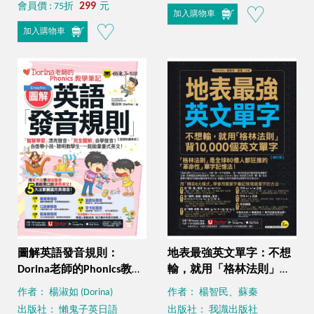
299
會員價 : 75折
元
加入購物車
加入購物車
圖解英語發音規則：
地表最強英文單字：不想
Dorina老師的Phonics教學
輸，就用「格林法則」背
筆記【虛擬點讀筆版】
10000個英文單字【修訂
作者： 楊淑如 (Dorina)
作者： 楊智民、蘇秦
（附Youtor App內含
版】（附贈「Youtor
出版社： 懶鬼子英日語
出版社： 我識出版社