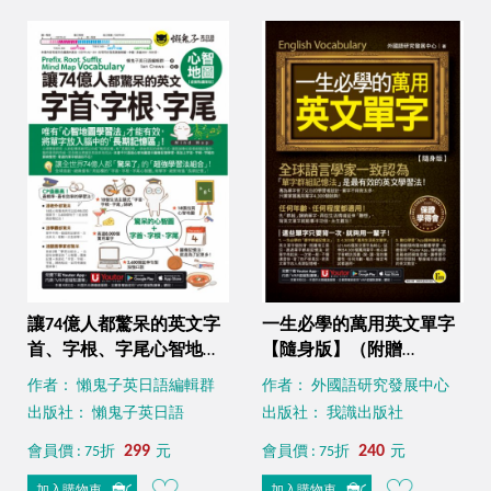
讓74億人都驚呆的英文字
一生必學的萬用英文單字
首、字根、字尾心智地圖
【隨身版】（附贈
【虛擬點讀筆版】（附18
「Youtor App」內含VRP
作者： 懶鬼子英日語編輯群
作者： 外國語研究發展中心
張超好學全彩心智地圖拉
虛擬點讀筆＋防水書套）
出版社： 懶鬼子英日語
出版社： 我識出版社
頁＋「Youtor App」內含
VRP虛擬點讀筆）
299
240
會員價 : 75折
元
會員價 : 75折
元