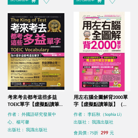
加入購物車
加入購物車
考來考去都考這些多益
用左右腦全圖解背2000單
TOEIC單字【虛擬點讀筆
字【虛擬點讀筆版】（附
版】（附贈「Youtor
「Youtor App」內含VRP
作者： 外國語研究發展中
作者： 李鈺秋（Sophia Li）
App」內含VRP虛擬點讀
虛擬點讀筆＋防水書套）
心、楊可馨
出版社： 我識出版社
筆）
出版社： 我識出版社
299
會員價 : 75折
元