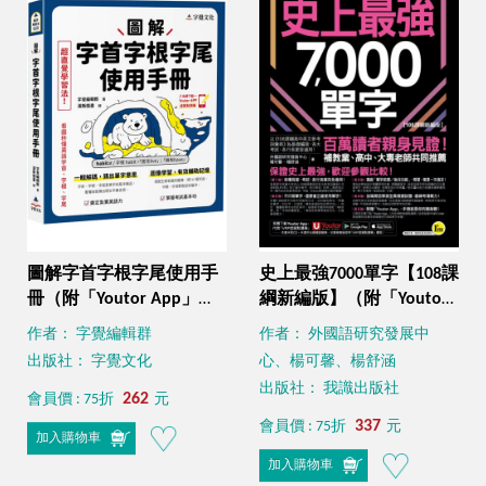
圖解字首字根字尾使用手
史上最強7000單字【108課
冊（附「Youtor App」內
綱新編版】（附「Youtor
含VRP虛擬點讀筆）
App」內含VRP虛擬點讀筆
作者： 字覺編輯群
作者： 外國語研究發展中
+兩回108課綱學測全真模
出版社： 字覺文化
心、楊可馨、楊舒涵
擬試題）
出版社： 我識出版社
262
會員價 : 75折
元
337
會員價 : 75折
元
加入購物車
加入購物車