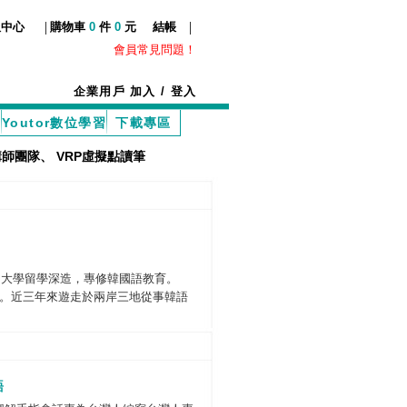
|
|
服中心
購物車
0
件
0
元
結帳
會員常見問題！
企業用戶
加入
/
登入
Youtor數位學習
下載專區
講師團隊
、
VRP虛擬點讀筆
明大學留學深造，專修韓國語教育。
。近三年來遊走於兩岸三地從事韓語
語