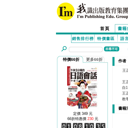
首頁
書籍
銷售排行榜
特價書區
語
特價66折
更多66折
作者
王
王
自
王
教
書籍
定價 349 元
66折特惠價
230
元
:
:
: