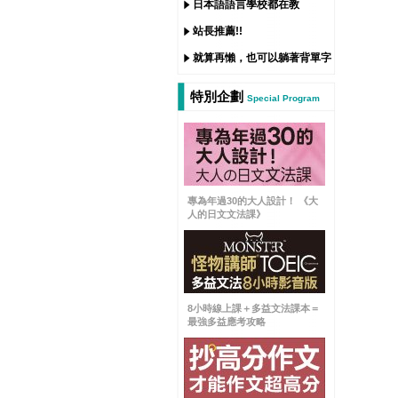
日本語語言學校都在教
站長推薦!!
就算再懶，也可以躺著背單字
特別企劃
Special Program
專為年過30的大人設計！ 《大
人的日文文法課》
8小時線上課＋多益文法課本＝
最強多益應考攻略