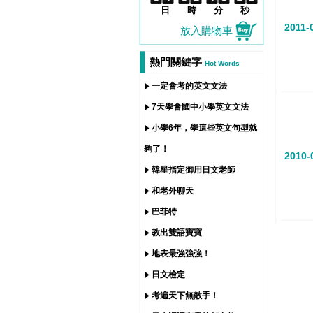
日
時
分
秒
2011-
放入購物車
熱門關鍵字
Hot Words
一定會考的英文文法
7天學會國中小學英文文法
小學6年，學這些英文句型就
夠了！
2010-
韓星指定御用日文老師
和老外聊天
巴菲特
教出雙語寶寶
地表最強強強！
日文檢定
考遍天下無敵手！