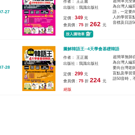
超簡單完全
作者： 王正麗
為台灣人編
出版社：我識出版社
07-27
語，一定要
人的學習盲點
349
定價 :
元
音標及日語5
262
75
會員價 :
折
元
圖解韓語王─4天學會基礎韓語
超簡單無師
作者： 王正麗
為台灣人編
出版社：我識出版社
07-28
要向台灣老
盲點及學習需
299
定價 :
元
語50音時，
224
75
會員價 :
折
元
絕版