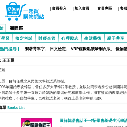
|
|
|
|
會員登入
加入會員
會員專區
客
館
團購區
言學習
檢定考試
財經企管
心理勵志
生活藝術
親子共享
熱門搜尋 |
躺著背單字
、
日文檢定
、
VRP虛擬點讀筆網頁版
、
怪物
：王正麗
正麗
正麗，目前任職北京民族大學韓語系教授。
1996年開始專攻韓語，曾任多所大學韓語系教授，並以訪問學者身份赴韓國詳
正麗老師十多年來一直致力於韓語的學習研究和教學工作，擁有豐富的教學經驗
學的推廣，不僅教學生，也教韓語老師，稱得上是老師中的老師。
清單
Books List
圖解韓語會話王─4招學會基礎生活韓