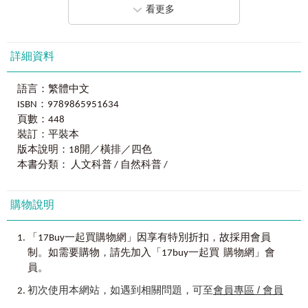
的內心世界有如此深的瞭解，而且這個時代也會少許多優秀
看更多
的藝術家。」
佛洛伊德與愛因斯坦和馬克思，被譽為影響世界的三個
詳細資料
猶太天才！
語言：繁體中文
佛洛伊德的無意識理論，對二十世紀人類文化有劃時代
的意義。它對「人」的觀念影響巨大，二十世紀有關探討
ISBN：9789865951634
「人」的名家名著，幾乎都無一例外是「踩」在佛洛伊德的
頁數：448
肩上的，佛洛伊德無意識學說對二十世紀對「人」自身探討
裝訂：平裝本
的推動作用，波林做了形象而中肯的說明：「誰想在今後三
版本說明：18開／橫排／四色
個世紀內寫出一部心理學史，而不提佛洛伊德的姓名，那就
本書分類： 人文科普 / 自然科普 /
不可能自詡是一部心理學通史。」其影響力及歷史地位，跟
愛因斯坦、馬克思齊名。
購物說明
，
「17Buy一起買購物網」因享有特別折扣
故採用會員
。
，
制
如需要購物
請先加入「17buy一起買 購物網」會
員。
初次使用本網站，如遇到相關問題，可至
會員專區 / 會員