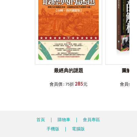
最經典的謎題
圖解：
285
會員價 : 75折
元
會員價 : 
首頁
購物車
會員專區
手機版
電腦版