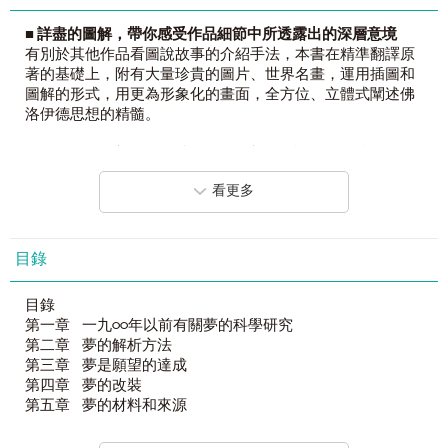
■ 詳盡的圖解，帶你感受作品細節中所透露出的深層意境
有別於其他作品看圖說故事的介紹手法，本書在精準翻譯原
著的基礎上，附有大量珍貴的圖片、世界名畫，運用插圖和
圖解的形式，用更為形象化的畫面，全方位、立體式闡述佛
洛伊德思想的精髓。
■ 佛洛伊德對心理學最重要的貢獻之一，被譽為改變人類歷
史的書
看更多
本書堪稱是引領精神分析理論體系形成的一個重要里程碑，
內容嘗試描述「夢的解析」；夢並沒有超越神經病理學的範
圍。在心理學中夢是病態心理現象的第一種，如恐懼症、強
迫症、妄想症等，並被醫生們所看重。雖然夢在後遺症方面
目錄
並沒有實際意義，但它具有作為範例的重要理論價值。
目錄
第一章 一九○○年以前有關夢的科學研究
【內文介紹】
第二章 夢的解析方法
第三章 夢是願望的達成
世界上最有影響力的四大心理學家之一！
第四章 夢的改裝
第五章 夢的材料和來源
美國《圖書》雜誌曾經這樣評價佛洛伊德：「世界上如
第六章 夢的運作
果沒有佛洛伊德，20世紀可能會大不相同，我們不會對自己
第七章 夢程序的心理