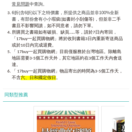
常見問題
中查詢。
6折(含6折)以下之特價書，所提供之商品並非100%全新
書，有部份會有小小
，
瑕疵(如書封小刮傷等)
但並非二手
，
，
書且不影響閱讀
如不同意者
請勿下單。
，
所購買之書籍如有破損、缺頁……等，請於7日內寄回
「17buy一起買購物網」將於收到書籍3日內重新寄送商品
或於10日內完成退費。
「 17buy一起買購物網」目前僅服務於台灣地區。除離島
地區需要3-5個工作天外，其它地區約在3個工作天內會送
達。
「 17buy一起買購物網」物品寄出的時間為3-5個工作天，
不含
六、日和國定假日
。
同類型推薦