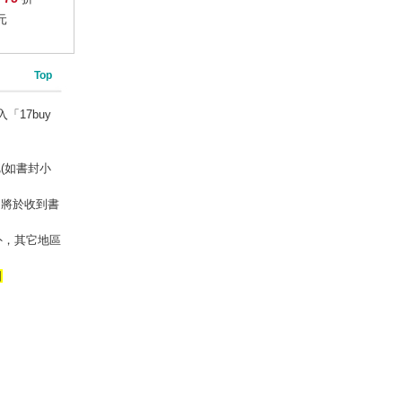
元
Top
「17buy
(如書封小
」將於收到書
外，其它地區
日