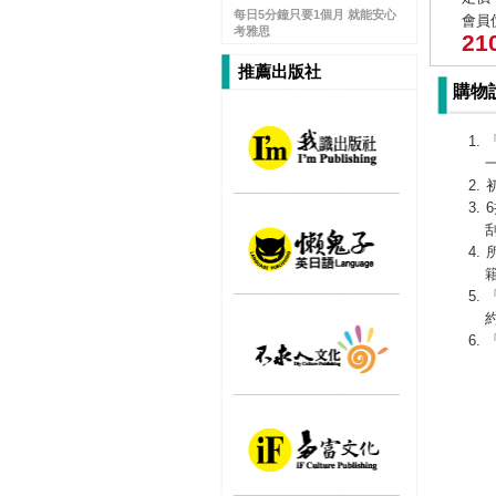
每日5分鐘只要1個月 就能安心
會員價
考雅思
21
推薦出版社
購物