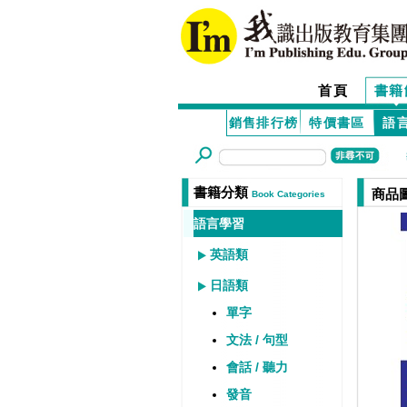
首頁
書籍
銷售排行榜
特價書區
語
書籍分類
商品
Book Categories
語言學習
英語類
日語類
單字
文法 / 句型
會話 / 聽力
發音