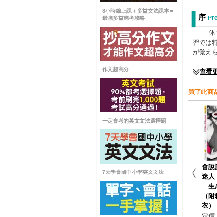
8小時線上課＋多益文法課本＝
序
Pre
最強多益應考攻略
体で慣
習では
が覚え
作文超高分
查看
買了此商品
一定會考的英文文法選擇題
會說
7天學會國中小學英文文法
迷人
一生
（附
衣）
定價 