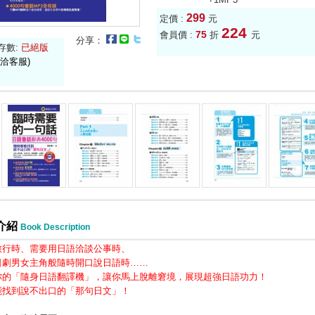
299
定價 :
元
224
75
會員價 :
折
元
分享：
存數:
已絕版
洽客服)
介紹
Book Description
旅行時、需要用日語洽談公事時、
日劇男女主角般隨時開口說日語時……
你的「隨身日語翻譯機」，讓你馬上脫離窘境，展現超強日語功力！
能找到說不出口的「那句日文」！