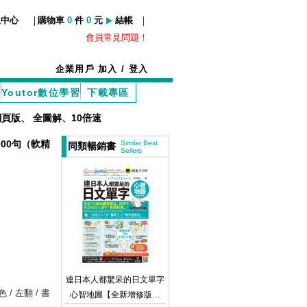
|
|
服中心
購物車
0
件
0
元
結帳
會員常見問題！
企業用戶
加入
/
登入
Youtor數位學習
下載專區
網頁版
、
全圖解、10倍速
00句（軟精
Similar Best
同類暢銷書
Sellers
連日本人都驚呆的日文單字
套色 / 左翻 / 書
心智地圖【全新增修版】