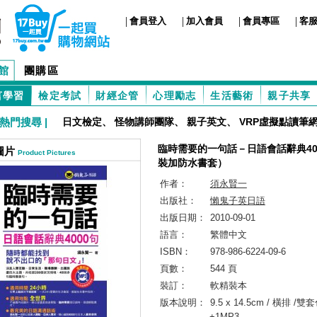
|
|
|
|
會員登入
加入會員
會員專區
客
館
團購區
言學習
檢定考試
財經企管
心理勵志
生活藝術
親子共享
熱門搜尋 |
日文檢定
、
怪物講師團隊
、
親子英文
、
VRP虛擬點讀筆
臨時需要的一句話－日語會話辭典40
圖片
Product Pictures
裝加防水書套）
作者：
須永賢一
出版社：
懶鬼子英日語
出版日期：
2010-09-01
語言：
繁體中文
ISBN：
978-986-6224-09-6
頁數：
544 頁
裝訂：
軟精裝本
版本說明：
9.5 x 14.5cm / 橫排 /雙
+1MP3