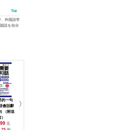
Top
、外国語学
中国語を自分
要的一句
韓語會話辭
0句 （附送
套）
99
元
75
:
折