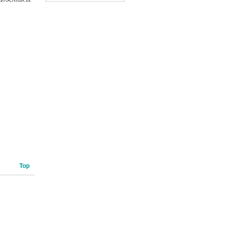
App」內含VRP虛擬點讀
筆）
Top