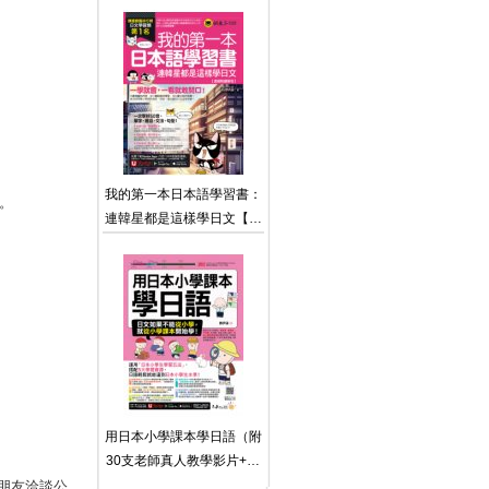
人教學文法影片+50篇生活/
商務日文範文+100題線上
測驗+「Youtor App」內含
VRP虛擬點讀筆）
我的第一本日本語學習書：
。
連韓星都是這樣學日文【虛
擬點讀筆版】（附贈
「Youtor App」內含VRP虛
擬點讀筆）
用日本小學課本學日語（附
30支老師真人教學影片+最
強背單字神器+「Youtor
朋友洽談公