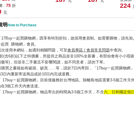
元
元
224
75
 :
折
0
元
說明
How to Purchase
「17Buy一起買購物網」因享有特別折扣
，
故採用會員制
。
如需要購物
，
請先加入
一起買 購物網」會員。
初次使用本網站，如遇到相關問題，可至
會員專區 / 會員常見問題
中查詢。
6折(含6折)以下之特價書，所提供之商品並非100%全新書，有部份會有小小
瑕疵
刮傷等)
，
但並非二手書且不影響閱讀
，
如不同意者
，
請勿下單。
所購買之書籍如有破損、缺頁……等，請於7日內寄回
，
「17buy一起買購物網
籍3日內重新寄送商品或於10日內完成退費。
「 17buy一起買購物網」目前僅服務於台灣地區。除離島地區需要3-5個工作天
約在3個工作天內會送達。
「 17buy一起買購物網」物品寄出的時間為3-5個工作天，不含
六、日和國定假