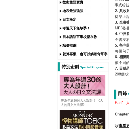
教出雙語寶寶
事或哈
2.
共收錄
地表最強強強！
從早上
日文檢定
3.
全書
MP3依
考遍天下無敵手！
4.
中日
日本語語言學校都在教
全書左
5.
每句
站長推薦!!
每個句
就算再懶，也可以躺著背單字
6.
相關
依不同
特別企劃
Special Program
7.
目錄
208
目錄
專為年過30的大人設計！ 《大
Part
人的日文文法課》
Chapter
查看