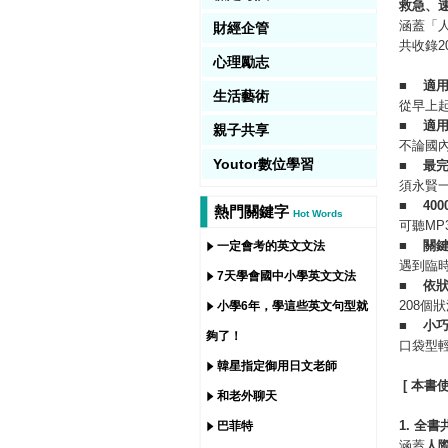
救急、
涵蓋「
財經企管
共收錄2
心理勵志
■
適用
生活藝術
從早上
■
適
親子共享
不論國
Youtor數位學習
■
最
須永賢
■
400
熱門關鍵字
Hot Words
可聽M
■
關
一定會考的英文文法
遇到臨
7天學會國中小學英文文法
■
依
208
小學6年，學這些英文句型就
■
小
夠了！
口袋型
韓星指定御用日文老師
[ 本書
和老外聊天
1.
全書
巴菲特
涵蓋
人