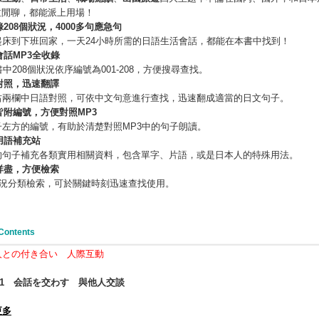
拉閒聊，都能派上用場！
208
個狀況，4000
多句應急句
起床到下班回家，一天24小時所需的日語生活會話，都能在本書中找到！
會話MP3
全收錄
書中208個狀況依序編號為001-208，方便搜尋查找。
對照，迅速翻譯
右兩欄中日語對照，可依中文句意進行查找，迅速翻成適當的日文句子。
皆附編號，方便對照
MP3
子左方的編號，有助於清楚對照MP3中的句子朗讀。
用語補充站
的句子補充各類實用相關資料，包含單字、片語，或是日本人的特殊用法。
詳盡，方便檢索
個狀況分類檢索，可於關鍵時刻迅速查找使用。
Contents
1 人との付き合い 人際互動
1
会話を交わす
與他人交談
更多