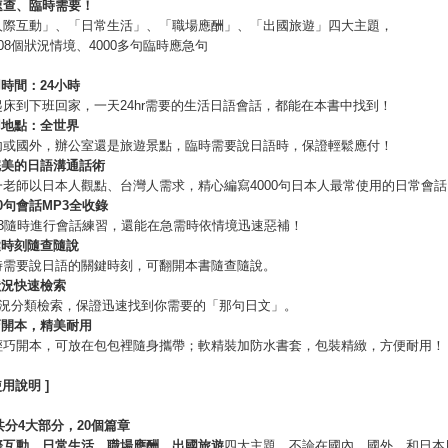
速查、臨時需要！
人際互動」、「日常生活」、「職場應酬」、「出國旅遊」四大主題，
08個狀況情境、4000多句臨時應急句
時間：24
小時
起床到下班回家，一天24hr需要的生活日語會話，都能在本書中找到！
用地點：全世界
內或國外，辦公室還是旅遊景點，臨時需要說日語時，保證輕鬆應付！
完美的日語溝通話術
一老師以日本人觀點、台灣人需求，精心編寫4000句日本人最常使用的日常會話
0
句會話MP3
全收錄
P3隨時進行會話練習，還能在急需時依情境迅速惡補！
鍵時刻隨查隨說
時需要說日語的關鍵時刻，可翻開本書隨查隨說。
狀況快速檢索
個狀況分類檢索，保證迅速找到你需要的「那句日文」。
巧開本，精美耐用
輕巧開本，可放在包包裡隨身攜帶；軟精裝加防水書套，包裝精緻，方便耐用！
使用說明 ]
共分4
大部分，20
個篇章
際互動
、
日常生活
、
職場應酬
、
出國旅遊
四大主題，不論在國內、國外，和日本