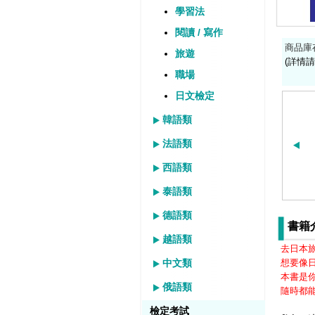
學習法
閱讀 / 寫作
商品庫
旅遊
(詳情請
職場
日文檢定
韓語類
法語類
西語類
泰語類
德語類
書籍
越語類
去日本
中文類
想要像
本書是
俄語類
隨時都
檢定考試