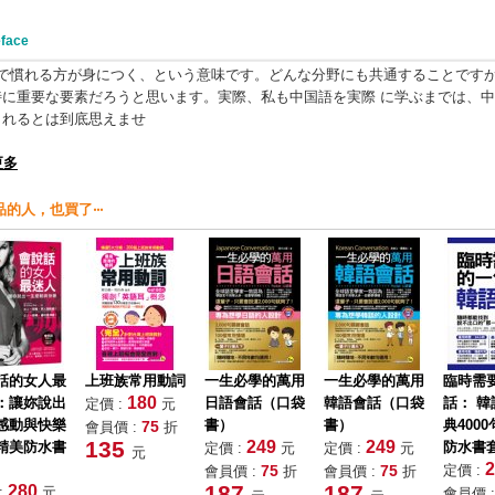
face
れる方が身につく、という意味です。どんな分野にも共通することですが
特に重要な要素だろうと思います。実際、私も中国語を実際 に学ぶまでは、
られるとは到底思えませ
更多
的人，也買了‧‧‧
話的女人最
上班族常用動詞
一生必學的萬用
一生必學的萬用
臨時需
180
：讓妳說出
日語會話（口袋
韓語會話（口袋
話： 
定價 :
元
感動與快樂
書）
書）
典400
75
會員價 :
折
135
249
249
精美防水書
防水書
定價 :
元
定價 :
元
元
2
75
75
定價 :
會員價 :
折
會員價 :
折
187
187
280
:
元
會員價 