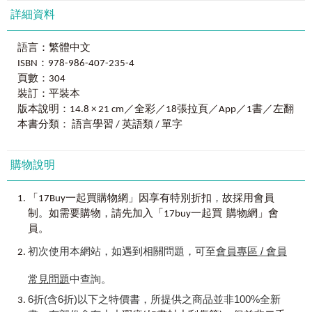
tri表「三、三倍」
首創2種「學習法組合」，公認有效學習的「心智圖」圖像記
的討論和交流，設計出《讓74億人都驚呆的英文字首、字
詳細資料
demi／semi表「半；部分」
憶＋系統化「字首、字根、字尾」歸納吸收，如同奇蹟般簡
根、字尾心智地圖【虛擬點讀筆版】》將心智地圖和英文字
mon／mono表「單一」
單學！
首、字根、字尾兩種高CP值學習法結合，利用心智地圖進行
deca表「十」
語言：繁體中文
圖像記憶的同時，用字首、字根、字尾將所學單字做系統化
multi表「多」
ISBN：978-986-407-235-4
《驚呆的心智圖＋字首、字根、字尾》
的歸納整理，讓背單字不再是一件苦差事，反而更樂在其中
cent／centi表「一百；百分之一」
頁數：304
18個生活主題式「字根、字首、字尾」歸納
呢！
高達8,000個實用單字
裝訂：平裝本
Chapter 4.
方向
18張拉頁心智地圖
「懶鬼子英日語」一直以來，都主張學習語言的多元性
版本說明：14.8 × 21 cm／全彩／18張拉頁／App／1書／左翻
up表「向上」
3,600個延伸句型加強口說
以及有趣性，我們希望能透過更多有趣及創新的方式來學習
本書分類： 語言學習 / 英語類 / 單字
down表「向下」
圖像記憶法：就是為了記更多！
語言！所以！為了配合讀者隨時隨地學習的需求，本次特別
in表「向内」
透過「心智地圖」有效地進行「圖像記憶」、
為《讓74億人都驚呆的英文字首、字根、字尾心智地圖》改
im表「向内」
搭配「字首、字根、字尾」的「歸納整理」，
購物說明
版成虛擬點讀筆版，讀者能更加靈活的學習英文，幫助大家
out表「向外」
讓你學過的單字都過目不忘！
學好甚至是愛上英文！
pro表「在前、向前」
，
「17Buy一起買購物網」因享有特別折扣
故採用會員
re表「相反；向後」
【使用說明】
懶鬼子英日語編輯群 2024.05
。
，
retro表「向後；倒退」
制
如需要購物
請先加入「17buy一起買 購物網」會
1.
字首字根字尾主題式聯想
員。
各種生活式主題，如corp（身體）你有什麼想法呢？ 有哪
Chapter 5.
時間
些單字是和身體有關的呢？
初次使用本網站，如遇到相關問題，可至
會員專區 / 會員
post表「在～之後」
pre表「在～之前」
2.
動動手指翻開拉頁
常見問題
中查詢。
mid表「在中間」
翻開拉頁竟然還有這麼多單字！檢視一下剛剛在腦海中聯
chron表時間
6折(含6折)以下之特價書，所提供之商品並非100%全新
想到的答案有沒有在裡面呢？
chrono表時間