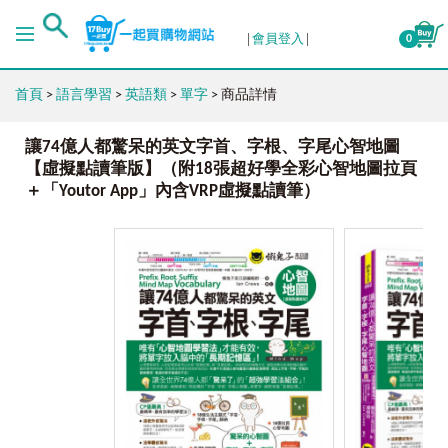
會員登入
0
首頁
>
語言學習
>
英語類
>
單字
> 商品詳情
讓74億人都驚呆的英文字首、字根、字尾心智地圖
【虛擬點讀筆版】（附18張超好學全彩心智地圖拉頁
＋「Youtor App」內含VRP虛擬點讀筆）