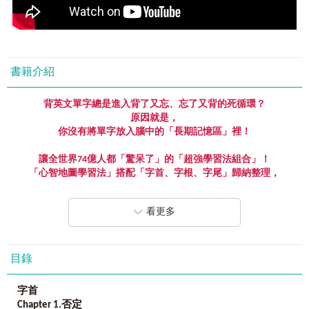
書籍介紹
背英文單字總是進入背了又忘、忘了又背的死循環？
原因就是，
你沒有將單字放入腦中的「長期記憶區」裡！
讓全世界
74
億人都「驚呆了」的「超強學習法組合」！
「心智地圖學習法」搭配「字首、字根、字尾」歸納整理，
奇蹟般吸收學習內容！
看更多
心理學家研究，人的記憶系統可以分成
「短期記憶」和「長期記憶」。
拼命死記的填鴨方式，英文資訊如同垃圾堆積在腦袋，沒有分
類，需要用時無法找出甚至是已經消失。
目錄
反之，以歸納、統整及圖像的方式將資料存取腦中，
字首
就能在想用到的時候快速找到需要用到的資料，
Chapter 1.
否定