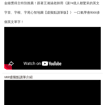
金鐘獎得主特別推薦！跟著王湘涵老師用《讓74億人都驚呆的英文
字首、字根、字尾心智地圖【虛擬點讀筆版】》 一口氣學會8000多
個英文單字！
VRP虛擬點讀筆介紹