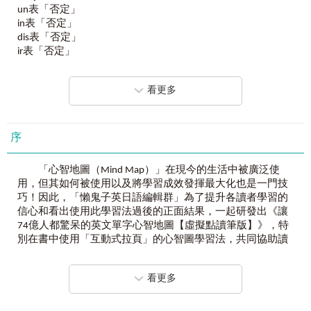
並長期存在腦海中的長期記憶！
un表「否定」
in表「否定」
「心智地圖記憶法」
dis表「否定」
是全球公認最強大的圖像整合歸納法！
ir表「否定」
「字首、字根、字尾記憶法」
im表「否定」
是全球公認最有效率的單字記憶法！
il表「否定」
看更多
non表「否定
圖像記憶的同時系統化歸納，
a／an表「否定
一次突破學習者在背單字上遇到的所有困境！
Chapter 2.
相同／共同
序
sym／syn表「相同；同時」
全球首創、絕無僅有！
homo表「相同」
最準確、最有效率、CP值驚呆的學習法！
「心智地圖（Mind Map）」在現今的生活中被廣泛使
co表「共有」
用，但其如何被使用以及將學習成效發揮最大化也是一門技
col表示「聚集」，有「共同；聯合」之意
＊連老外都驚呆：
巧！因此，「懶鬼子英日語編輯群」為了提升各讀者學習的
com表示「聚集」，有「共同；聯合」之意
18張心智圖竟然可以延伸8,000個單字、3,600個句子！從沒
信心和看出使用此學習法過後的正面結果，一起研發出《讓
con表示「聚集」，有「共同；聯合」之意
想過這種記憶法！
74億人都驚呆的英文單字心智地圖【虛擬點讀筆版】》，特
equi 表「相等的；同等的
別在書中使用「互動式拉頁」的心智圖學習法，共同協助讀
cor表示「聚集」，有「共同；聯合」之意
者積極主動思考，也輔助讀者在使用「心智地圖」這樣的學
＊連學霸都驚呆：
習法能夠更取其輕隨以及提高興趣，讓學習效果翻倍。此輔
Chapter 3.
數量
看更多
單字不用個個死記硬背，方法多元，輕鬆一次全部學！
助學習功能一出版就大受好評，受大廣大學習者的喜愛。
uni表「單一」
bi表「二、雙的」
＊連語言學家都驚呆：
但這次有所不同，我們透過和讀者、英文補教名師等人