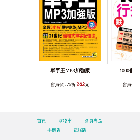
系統手機）
Chapter 10.
人類
下載完成後，可至App目錄中搜尋需要的音檔或直接掃描內頁
anim表「生命、精神」
QR Code，將音檔一次從雲端下載至手機使用。
bio表「生命」
當音檔已完成下載後，讀者只要拿出手機並開啟「Youtor App」
cord表「心」
（內含VRP虛擬點讀筆），就能隨時掃描書中頁面的QR Code立
corp表「身體」
即讀取音檔（平均1秒內）且不需要開啟上網功能。
demo表「人民」
「VRP虛擬點讀筆」就像是點讀筆一樣好用，還可以調整播放
ego表「我、自己」
速度（0.8-1.2倍速），加強聽力練習。
manu表「手」
「VRP虛擬點讀筆」比點讀筆更好用，具有定時播放、背景播
ment表「心智」
放的功能，也可以自動換頁或是手動點選想要的頁數，聆聽該
頁音檔。
Chapter 11.
時間
單字王MP3加強版
1000個
如果讀者擔心音檔下載後太佔手機空間，也可以隨時刪除音
ev表「年齡、時代」
檔，下次需要使用時再下載。購買本公司書籍的讀者等於有一
jour表「日、每天」
262
個雲端的CD櫃可隨時使用。
會員價 : 75折
元
會員價 : 
juven表「年輕、年少」
詳細使用及操作方法請見書中使用說明。
ann表「年」
noct表「夜」
※本書未提供光碟燒錄服務。
sen表「年老」
※雖然我們努力做到完美，但也有可能因為手機的系統版本和
di表「天、日子」
「Youtor App」（內含VRP虛擬點讀筆）不相容導致無法安裝，在此
tempor表「時間」
首頁
購物車
會員專區
必須和讀者說聲抱歉，若無法正常使用，請與本公司聯繫，由專人為
您服務。
手機版
電腦版
Chapter 12.
空間
aer表「空氣、空中、航空」