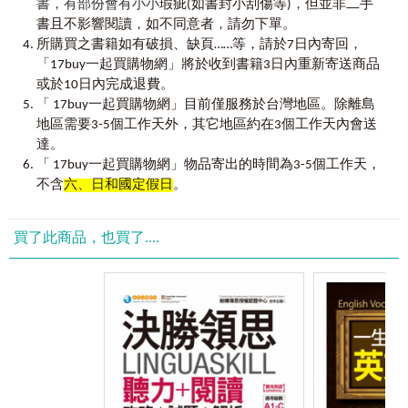
書，有部份會有小小
，
瑕疵(如書封小刮傷等)
但並非二手
fore表「在前、預先」
，
，
3.
自由學習理想主題
書且不影響閱讀
如不同意者
請勿下單。
paleo表「原始、早期」
，
如果想要聯想更多、或者想不到還有什麼，書中豐富的主
所購買之書籍如有破損、缺頁……等，請於7日內寄回
ante表「在～之前」
題配置讓你自由地繼續看看、學習，揭發一個單字還能延伸
「17buy一起買購物網」將於收到書籍3日內重新寄送商品
出什麼不同的單字呢？
或於10日內完成退費。
Chapter 6.
位置
「 17buy一起買購物網」目前僅服務於台灣地區。除離島
mid表「在中間」
地區需要3-5個工作天外，其它地區約在3個工作天內會送
centr(i)表「中心」
4.
翻到該頁將單字系統化整理
under表「在～下面」
達。
翻到心有所屬的那頁，記下延伸出的各類單字，或者在旁
over表「在上、在外」
「 17buy一起買購物網」物品寄出的時間為3-5個工作天，
邊記下自己想到的其他單字做筆記，讓你的腦中的單字庫愈
a表「在～之上；朝着～」
不含
六、日和國定假日
。
來愈龐大！
super表「在～之上」
sub表「在～之下；低於」
5.
超實用的生活會話
exo表「外部的；外面的」
買了此商品，也買了....
單字學了就要會用，所以只學單字是不夠的！懶鬼子編
輯部特別嚴選3,600句最道地的生活會話，讓你單字記得牢，
字根
也用得好、用得妙、用得輕鬆自信！
Chapter 7.
光亮
cand表「白色、光亮」
6.
探討外國人說話的藝術
flam表「燃燒」
別害怕開口說英文！只要手機隨身攜帶，就能不受限制掃描
ign表「火」
QR Code聆聽全書英文單字及例句的音檔，熟悉外國人的發音
lumin表「光」
並反覆跟著練習道地口說。
lun表「月亮」
radi表「光線」
［VRP虛擬點讀筆介紹］