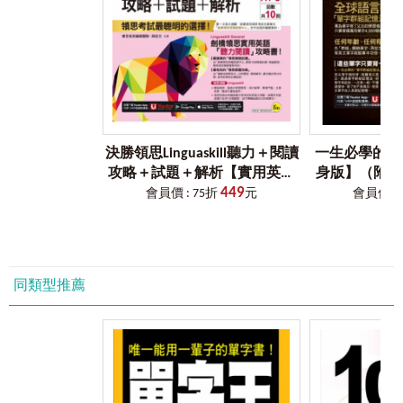
splend表「發光、照耀」
1.在哪裡下載「VRP虛擬點讀筆」？
stell表「星」
讀者可以掃描書中的QR Code連結，或是於App商城搜尋
「Youtor App」（內含VRP虛擬點讀筆）下載即可。
Chapter 8.
自然
agr表「農田、農地」
2.為什麼會有「VRP虛擬點讀筆」？
aqu表「水」
以往讀者購買語言學習工具書時，為了要聽隨書附贈的音檔，
avi表「鳥」
總是要拿出已經很少在用的CD播放器或利用電腦，又或是轉存
gran表「穀物」
到手機來使用，耗時又不方便。
flor表「花」
決勝領思Linguaskill聽力＋閱讀
一生必學的萬
坊間當然也有推出「點讀筆」來改善此種學習上的不方便，但
herb表「草」
攻略＋試題＋解析【實用英語
身版】（附贈「Y
是一支筆加一本書往往就要二、三千元，且各家點讀筆又不相
insul表「島」
449
General】（附贈「Youtor
內含VRP虛
會員價 : 75折
元
會員價 : 
容，CP值真的很低。
mar表「海」
App」內含VRP虛擬點讀筆）
後來雖然有了利用QR Code掃描下載檔案至手機來聽取音檔的方
式，但手機不僅必須要一直處在上網的狀態，且從掃描到聽取
Chapter 9.
情感
音檔的時間往往要花個5秒以上，很令人氣結。
am表「愛、喜愛」
因此，我們為了同時解決讀者以上三種困擾，特別領先全球開
cert、cred表「相信、確定」
同類型推薦
發了「VRP虛擬點讀筆」，並獲得專利，希望這個輔助學習的
cite表「呼叫、刺激」
工具，能讓讀者不僅不用再額外花錢，且使用率和相容性也是
fid表「信任」
史上最高。
grat表「喜悅」
mis表「厭惡」
3.「VRP虛擬點讀筆」就是這麼方便！
phil表「愛」
讀者只要透過書中的QR Code連結，就能立即下載「Youtor
sens表「感覺」
App」（內含VRP虛擬點讀筆）。（僅限iPhone和Android二種