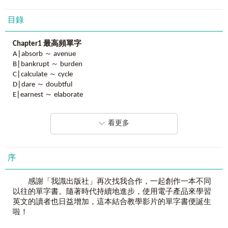
目錄
《
史上最強全民英檢中級單字＋文法
》，一次給你
最強的必考單字！
以官方字表為基礎，收錄近
2700
個必考單字。
Chapter1
最高頻單字
A∣absorb ～ avenue
最強的學習內容！
B∣bankrupt ～ burden
單字中英文、近反義字、片語、衍生字等全收錄。
C∣calculate ～ cycle
D∣dare ～ doubtful
最強的文法解說！
E∣earnest ～ elaborate
重點文法解說，搭配真人講解文法影片，
F∣familiar ～ furthermore
學單字還可以學文法！
G∣generosity ～ guilty
看更多
H∣handy ～ humanity
要背就要背會考的！
I∣ideal ～ issue
一看就懂的單字＋文法，
J∣jealousy ～ jewel
一次就搞定全民英檢中級考試！
M∣miracle ～ mutual
序
N∣naturally ～ numerous
沒看過這本書，你還敢上考場嗎？
O∣obedient ～ overcome
感謝「我識出版社」再次找我合作，一起創作一本不同
史上最強的全民英檢中級單字＋文法！本書提供2大史上最
P∣participant ～ pursuit
以往的單字書。隨著時代持續地進步，使用電子產品來學習
強、3大品質保證，一本就掌握全民英檢中級考試！
Q∣qualification ～ qualify
英文的讀者也日益增加，這本結合教學影片的單字書便誕生
R∣racial ～ ridiculous
啦！
2
大史上最強
S∣sanction ～ suspension
Best 1
必考單字搭配延伸補充，一次搞定
全民英檢中級考
T∣tough ～ typically