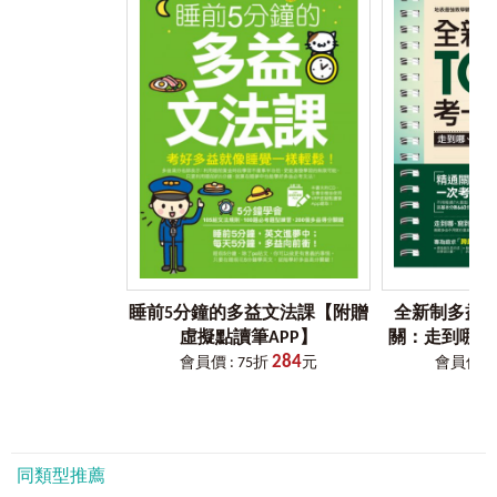
伸補充，不只學習該單字，更能延伸學習，將單字融會貫
L∣lace ～ lychee
通，逐步累積應試實力！
M∣madam ～ mug
N∣naval ～ nylon
Step 4
黃金例句搭配實用文法，背完單字更要靈活運用！
O∣oak ～ oxygen
如果只會死背單字無法靈活運用，上考場時腦袋還是會一片
P∣Pacific ～ puppet
空白！書中每個單字都搭配實用例句，並隨機補充例句中使
Q∣queue ～ quilt
用到的文法，背單字順便學文法，學習更完整！
R∣radiation ～ rusty
S∣sack ～ syrup
Step 5
獨家附贈劉婕老師真人講解文法影片，學習印象更深
T∣tablecloth ～ typist
刻！
V∣van ～ violinist
除了隨機補充例句中的文法外，更隨機穿插和文法對應的劉
W∣wheat ～ wreath
婕老師文法講解影片，手機使用「Youtor App」掃描QR Code
X∣X-ray
即可觀看，邊看影片邊學習，加深學習印象！
Y∣yam ～ yolk
*「文法影片」並非單獨針對例句，不會解說書中例句。
睡前5分鐘的多益文法課【附贈
全新制多益TO
*「文法影片」會重複穿插放置，以利讀者複習重要文法。
虛擬點讀筆APP】
關：走到哪、
284
擬試題實戰本
會員價 : 75折
元
會員價 : 
Step 6
完整收錄全書英文單字發音，單字不再會看不會唸。
筆A
由專業美籍老師錄製的內容，手機下載「Youtor App」（內含
VRP虛擬點讀筆）掃描QR Code 即可聽取。反覆聆聽音檔，記
憶單字更有效！
同類型推薦
*本書不提供光碟及音檔下載。