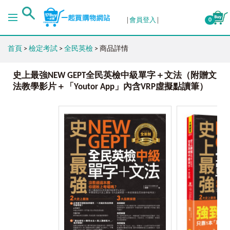
會員登入
0
首頁
>
檢定考試
>
全民英檢
> 商品詳情
史上最強NEW GEPT全民英檢中級單字＋文法（附贈文
法教學影片＋「Youtor App」內含VRP虛擬點讀筆）