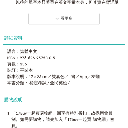
以往的單字本只著重在英文字彙本身，但其實在背誦單
試！
U∣unable ～ useless
字時，更要學會它的「用法」。所以本書除了幫讀者統整出
必考單字：中級必考單字一字不漏，官方字表全部收錄！
V∣vanish ～ voyage
全民英檢必備的單字意思、相似字的字辨和延伸字學習外，
完整內容：單字補充和文法重點，內容全面，初試複試都適
W∣waken ～ worthwhile
看更多
更重要的是，每個字彙都一一附上例句用法，並隨機補充該
用！
例句的文法重點，再結合我和「Youtor App」合作拍攝的文法
教學影片，讓你邊背單字的同時，也能順便強化文法基底！
Best 2
「
黃金例句＋實用文法＋真人講解影片
」，高分保
Chapter2
高頻單字
詳細資料
證！
A∣abandon ～ awkward
最後要感謝所有參與此書的好朋友們，包含出版社的強
背單字順便學文法！書中單字除了搭配例句外，更補充說明
B∣background ～ buzz
大編輯群、校對和排版人員，才誕生了此書。不過百密必有
重點文法，加上劉婕老師真人講解「文法影片」，手機使用
C∣cafe ～ cushion
語言：繁體中文
一疏，也希望讀者能不吝嗇來信指教。希望這本用心的單字
「Youtor App」掃描QR Code即可觀看！
D∣dam ～ dynasty
ISBN：978-626-95753-0-5
書可以幫助更多的讀者提升英文實力，讓你不必東查西找，
E∣eager ～ extremely
頁數：336
就能將單字學習一次到位。我也會繼續秉持著「改變、創
3
大品質保證
F∣facial ～ furnished
裝訂：平裝本
新、思考」的信念，在英文教學的道路上持續努力。敬祝各
保證最新
G∣gallery ～ guilt
位讀者，步步高升、英文能力突飛猛進！
版本說明：17 × 23 cm／雙套色／1書／App／左翻
完全依照LTTC官方最新字表，並依照考試出現頻率依序分成
H∣habitual ～ hydrogen
本書分類： 檢定考試 / 全民英檢 /
最高頻率單字、高頻率單字、中頻率單字，讓你實力不落
I∣iceberg ～ itch
劉婕
後、資訊不過時！
J∣jail ～ justice
K∣keen ～knowledgeable
購物說明
保證最優
L∣label ～ luxury
除了基本的單字以外，本書收錄了各個單字的近反義字、衍
M∣machinery ～ mystery
，
生字等延伸補充以及簡易文法，內容多元，不只最專業，更
「17Buy一起買購物網」因享有特別折扣
故採用會員
N∣naked ～ nutrition
。
，
提供全方面的學習！
O∣objective ～ ownership
制
如需要購物
請先加入「17buy一起買 購物網」會
P∣pace ～ pursue
員。