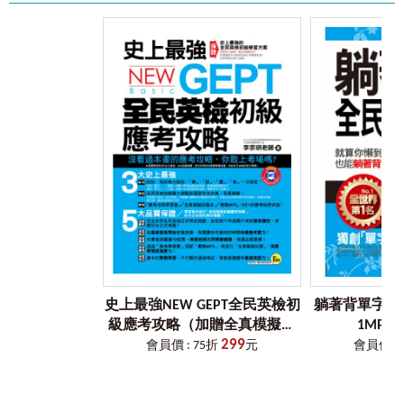
*音檔可離線聽取，影片需連線觀看
。
［VRP虛擬點讀筆介紹］
1.在哪裡下載「VRP虛擬點讀筆」？
讀者可以掃描書中的QR Code連結，或是於App商城搜尋
「Youtor App」（內含VRP虛擬點讀筆）下載即可。
2.為什麼會有「VRP虛擬點讀筆」？
以往讀者購買語言學習工具書時，為了要聽隨書附贈的音檔，
總是要拿出已經很少在用的CD播放器或利用電腦，又或是轉存
到手機來使用，耗時又不方便。
坊間當然也有推出「點讀筆」來改善此種學習上的不方便，但
是一支筆加一本書往往就要二、三千元，且各家點讀筆又不相
容，CP值真的很低。
後來雖然有了利用QR Code掃描下載檔案至手機來聽取音檔的方
式，但手機不僅必須要一直處在上網的狀態，且從掃描到聽取
音檔的時間往往要花個5秒以上，很令人氣結。
史上最強NEW GEPT全民英檢初
躺著背單字全
因此，我們為了同時解決讀者以上三種困擾，特別領先全球開
級應考攻略（加贈全真模擬試
1MP3
發了「VRP虛擬點讀筆」，並獲得專利，希望這個輔助學習的
299
題冊+實戰MP3）
會員價 : 75折
元
會員價 : 
工具，能讓讀者不僅不用再額外花錢，且使用率和相容性也是
史上最高。