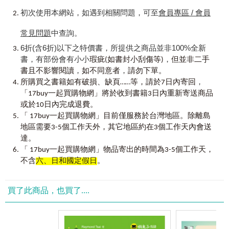
保證最強
Q∣quantity ～ quote
初次使用本網站，如遇到相關問題，可至
會員專區 / 會員
用手機下載「Youtor App（內含VRP虛擬點讀筆）」，手機掃
R∣radar ～ rural
描QR Code即可聆聽單字音檔，書中更隨機穿插文法講解影
S∣sacrifice ～ systematic
常見問題
中查詢。
片，迅速累積實力！
T∣tack ～ typing
U∣unbelievable ～ usage
6折(含6折)以下之特價書，所提供之商品並非100%全新
【使用說明】
V∣vacancy ～ vowel
書，有部份會有小小
，
瑕疵(如書封小刮傷等)
但並非二手
W∣wage ～ writing
，
，
書且不影響閱讀
如不同意者
請勿下單。
史上最強的全民英檢中級單字＋文法，一本搞定全民英檢中
Y∣yawn ～ youthful
，
所購買之書籍如有破損、缺頁……等，請於7日內寄回
級必考單字！
Z∣zone
「17buy一起買購物網」將於收到書籍3日內重新寄送商品
或於10日內完成退費。
Step 1
官方字表全收錄，依照出現頻率依序分類。
Chapter3
中頻單字
「 17buy一起買購物網」目前僅服務於台灣地區。除離島
彙整全民英檢中級官方字表，打造絕對符合官方程度的單字
A∣aboard ～ ax
書，並依照出現頻率分成三大章節，不怕搞錯重點，花太多
地區需要3-5個工作天外，其它地區約在3個工作天內會送
B∣B.C. ～ bush
時間在考試比較少出現的單字上，中級必考單字一網打盡！
C∣cabin ～ cyclist
達。
D∣dairy ～ duckling
「 17buy一起買購物網」物品寄出的時間為3-5個工作天，
Step 2
右頁上方標示起始與結束單字，方便查找。
E∣elbow ～ eyesight
不含
六、日和國定假日
。
每章節的單字依照A～Z排列，右頁的右上方均會標示左頁的
F∣fable ～ forever
起始單字和右頁的最末單字，查找方便外，也可以掌握自己
G∣grocery ～ gum
的學習進度。
H∣hairdresser ～ hut
買了此商品，也買了....
I∣India ～ ivory
Step 3
單字補充延伸學習，逐步累積英文實力。
J∣jam ～ jet
除了官方字表的單字外，每個單字還有近反義字、片語等延
K∣keeper ～ knight