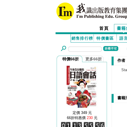
首頁
書籍
銷售排行榜
特價書區
語
特價66折
更多66折
作者：S
Sta
書籍
定價 349 元
66折特惠價
230
元
:
:
: