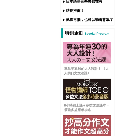
日本語語言學校都在教
站長推薦!!
就算再懶，也可以躺著背單字
特別企劃
Special Program
專為年過30的大人設計！ 《大
人的日文文法課》
8小時線上課＋多益文法課本＝
最強多益應考攻略