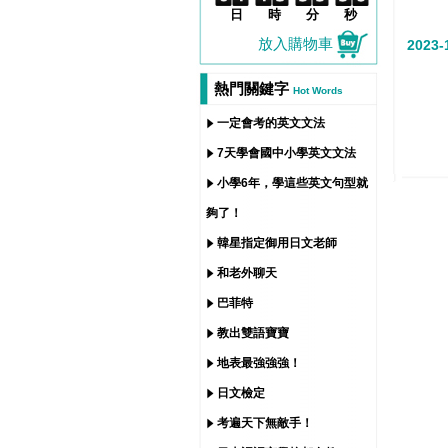
日
時
分
秒
放入購物車
2023-
熱門關鍵字
Hot Words
一定會考的英文文法
7天學會國中小學英文文法
小學6年，學這些英文句型就
夠了！
韓星指定御用日文老師
和老外聊天
巴菲特
教出雙語寶寶
地表最強強強！
日文檢定
考遍天下無敵手！