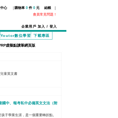
|
|
服中心
購物車
0
件
0
元
結帳
會員常見問題！
企業用戶
加入
/
登入
Youtor數位學習
下載專區
VRP虛擬點讀筆網頁版
與兒童英文書
接國中、報考私中必備英文文法（附
）
於孩子學業生涯，是一個重要轉折點。