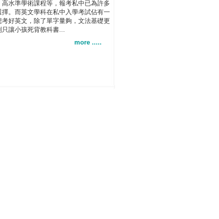
、高水準學術課程等，報考私中已為許多
選擇。而英文學科在私中入學考試佔有一
想考好英文，除了單字量夠，文法基礎更
只讓小孩死背教科書...
more .....