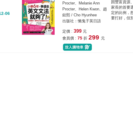
因豐富資源
Procter、Melanie Ann
家長的首要
Procter、Helen Kwon、趙
定的比例，
12-06
鉉熙 / Cho Hyunhee
要打好，但別
出版社：懶鬼子英日語
399
定價 :
元
299
75
會員價 :
折
元