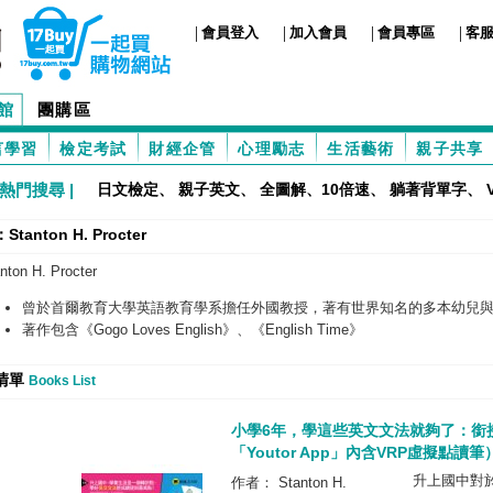
|
|
|
|
會員登入
加入會員
會員專區
客
館
團購區
言學習
檢定考試
財經企管
心理勵志
生活藝術
親子共享
熱門搜尋 |
日文檢定
、
親子英文
、
全圖解、10倍速
、
躺著背單字
、
tanton H. Procter
nton H. Procter
曾於首爾教育大學英語教育學系擔任外國教授，著有世界知名的多本幼兒
著作包含《Gogo Loves English》、《English Time》
清單
Books List
小學6年，學這些英文文法就夠了：銜
「Youtor App」內含VRP虛擬點讀筆
升上國中對
作者： Stanton H.