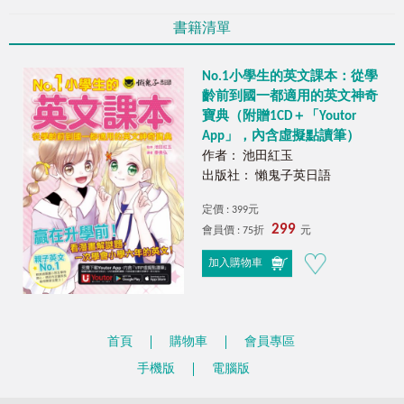
書籍清單
No.1小學生的英文課本：從學
齡前到國一都適用的英文神奇
寶典（附贈1CD＋「Youtor
App」，內含虛擬點讀筆）
作者： 池田紅玉
出版社： 懶鬼子英日語
定價 : 399元
299
會員價 : 75折
元
加入購物車
首頁
購物車
會員專區
手機版
電腦版