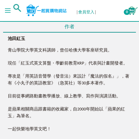
會員登入
0
作者
池田紅玉
青山學院大學英文科講師，曾任哈佛大學客座研究員。
現任「紅玉式英文算盤・學齡前教育KRP」代表與計畫開發者。
專攻是「用英語音聲學（發音法）來設計『魔法的假名』」，著
有《小丸子的英語教室》（急英社）等30多本著作。
目前從事網路動畫教學播放、線上教學、寫作與演講活動。
是蘋果相關商品跟書籍的收藏家，自2000年開始以「蘋果的紅
玉」為筆名。
一起快樂地學英文吧！