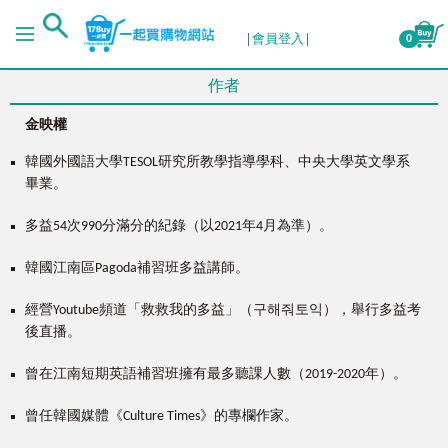
會員登入
0
作者
金映權
韓國外國語大學TESOL研究所教學指導學科、中央大學英文學系
畢業。
多益54次990分滿分的紀錄（以2021年4月為準）。
韓國江南區Pagoda補習班多益講師。
經營Youtube頻道「救救我的多益」（구해줘토익），舉行多益考
後直播。
曾在江南短期英語補習班擁有最多聽課人數（2019-2020年）。
曾任韓國媒體《Culture Times》的專欄作家。