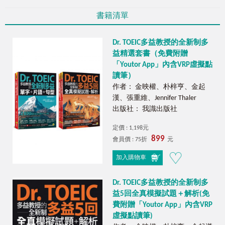
書籍清單
Dr. TOEIC多益教授的全新制多
益精選套書（免費附贈
「Youtor App」內含VRP虛擬點
讀筆）
作者： 金映權、朴梓亨、金起
漢、張重維、Jennifer Thaler
出版社： 我識出版社
定價 : 1,198元
899
會員價 : 75折
元
加入購物車
Dr. TOEIC多益教授的全新制多
益5回全真模擬試題＋解析(免
費附贈「Youtor App」內含VRP
虛擬點讀筆)