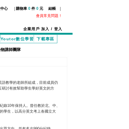
|
|
服中心
購物車
0
件
0
元
結帳
會員常見問題！
企業用戶
加入
/
登入
Youtor數位學習
下載專區
怪物講師團隊
英語教學的老師所組成，目前成員仍
互研討有效幫助學生學好英文的方
紀錄10年保持人。曾任教於北、中、
的學生，以高分英文考上各國立大
題方向，並有多次990分紀錄。