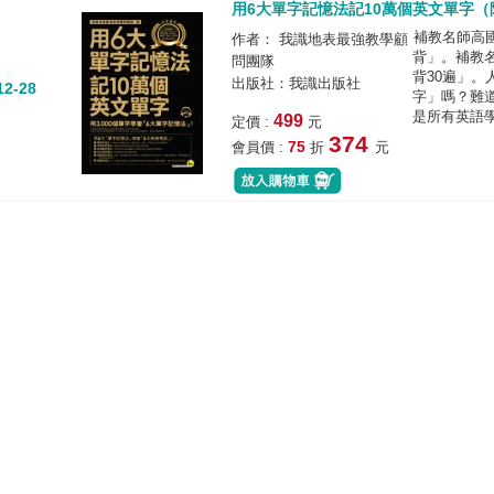
用6大單字記憶法記10萬個英文單字（附
補教名師高國
作者： 我識地表最強教學顧
背」。補教
問團隊
背30遍」
出版社：我識出版社
12-28
字」嗎？難
是所有英語學
499
定價 :
元
374
75
會員價 :
折
元