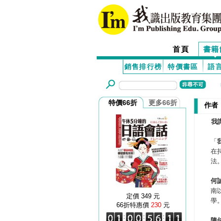
首頁
書籍
銷售排行榜
特價書區
語
特價66折
更多66折
作者
我
「
在
法
何
南
定價 349 元
學
66折特惠價
230
元
:
:
:
陳