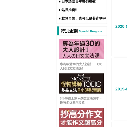
日本語語言學校都在教
站長推薦!!
就算再懶，也可以躺著背單字
2020-
特別企劃
Special Program
專為年過30的大人設計！ 《大
人的日文文法課》
2019-
8小時線上課＋多益文法課本＝
最強多益應考攻略