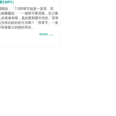
1MP3）
華說：「7,000單字就是一直背、背、
名師陳勝說：「一個單字要背熟，至少要
。人的青春有限，真的要那麼辛苦的「背單
道沒有比較好的方法嗎？「背單字」一直
習者最大的挫折所在...
more .....