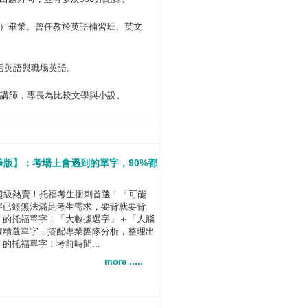
ESOL）畢業。曾任教於英語補習班、英文
活英語與職場英語。
副講師，專長為比較文學與小說。
筆版】：考場上會遇到的單字，90%都
超級熱賣！托福考生衝刺首選！「可能
字已經無法滿足考生需求，要背就要背
」的托福單字！「大數據選字」＋「人腦
據精選單字，搭配專業團隊分析，整理出
的托福單字！考前時間...
more .....