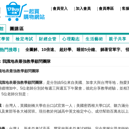
|
|
|
|
會員登入
加入會員
會員專區
客
館
團購區
言學習
檢定考試
財經企管
心理勵志
生活藝術
親子共享
熱門搜尋 |
全圖解、10倍速
、
超好學
、
睡前5分鐘
、
躺著背單字
、
：我識地表最強教學顧問團隊
識地表最強教學顧問團隊
我識地表最強教學顧問團隊
」是分別由5位來自美國、加拿大與台灣等地，熱愛
持續增加中。5位老師分別於每週三與週五下午聚會，彼此分享教學經驗，並相
。5位老師分別是：
誠
：台灣人，英國劍橋大學在台口試官第一人；美國密西根大學口試、聽力滿分
以及東部等各大補習班。現任教於何誠高中英文檢定中心。成功幫助百萬名以上
。
仲豪
：台灣人，新多益考試高手，豐富的新多益考試經驗，完全掌握出題老師的出