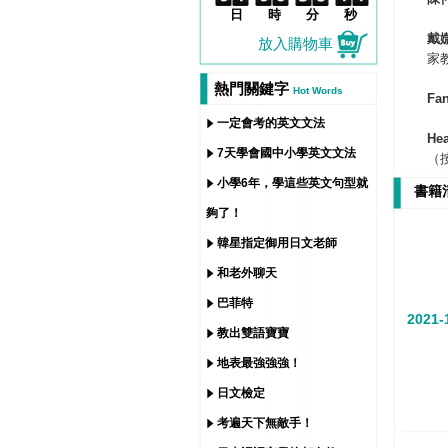
日
時
分
秒
戴
放入購物車
家
熱門關鍵字
Hot Words
Fa
一定會考的英文文法
He
7天學會國中小學英文文法
（
小學6年，學這些英文句型就
書籍
夠了！
韓星指定御用日文老師
和老外聊天
巴菲特
2021-
教出雙語寶寶
地表最強強強！
日文檢定
考遍天下無敵手！