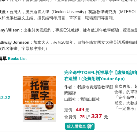
媺凌：
台灣人，澳洲迪肯大學（Deakin University）英語教學研究所（MT
教和出版社語文主編。擅長編輯考用書、單字書、職場應用等書籍。
nny Wilson
：出生於美國紐約，專業ESL教師，擁有數10年教學經驗，擅長生
athway Johnson
：加拿大人，來台20餘年。目前任職於國立大學英語系兼職
按姓名筆畫、字母順序排列）
清單
Books List
完全命中TOEFL托福單字【虛擬點讀
在這裡！(免費附贈Youtor App)
多次再版、
作者： 我識地表最強教學顧
會考」的單
問團隊
12-22
「完全命中
出版社：我識出版社
補充」大數
「一定會考」
449
定價 :
元
337
75
會員價 :
折
元