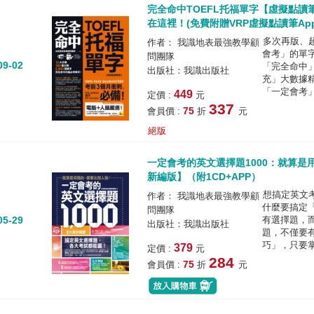
完全命中TOEFL托福單字【虛擬點讀
在這裡！(免費附贈VRP虛擬點讀筆App
多次再版、
作者： 我識地表最強教學顧
會考」的單
問團隊
09-02
「完全命中
出版社：我識出版社
充」大數據
「一定會考」
449
定價 :
元
337
75
會員價 :
折
元
絕版
一定會考的英文選擇題1000：就算
新編版】（附1CD+APP）
想搞定英文
作者： 我識地表最強教學顧
什麼要搞定
問團隊
05-29
有選擇題，
出版社：我識出版社
題，不僅要
巧」，只要掌
379
定價 :
元
284
75
會員價 :
折
元