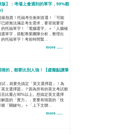
筆版】：考場上會遇到的單字，99%都
)
超級熱賣！托福考生衝刺首選！「可能
字已經無法滿足考生需求，要背就要背
」的托福單字！「電腦選字」＋「人腦補
精選單字，搭配專業團隊分析，整理出
的托福單字！考前時間緊...
more .....
是用猜的，都要比別人強！【虛擬點讀筆
考試，就要先搞定「英文選擇題」！為
「英文選擇題」？因為所有的英文考試都
而且比重占90%以上。想搞定英文選擇
有解題的「實力」，更要有猜題的「技
握「關鍵句」＋「上下文聯...
more .....