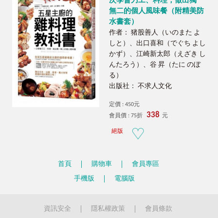
次學會刀工、料理，做出獨一
無二的個人風味餐（附精美防
水書套）
作者： 猪股善人（いのまた よ
しと）、出口喜和（でぐち よし
かず）、江崎新太郎（えざき し
んたろう）、谷 昇（たに のぼ
る）
出版社： 不求人文化
定價 : 450元
338
會員價 : 75折
元
絕版
首頁
購物車
會員專區
手機版
電腦版
資訊安全
隱私權政策
會員條款