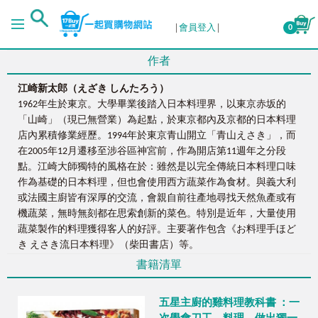
會員登入
0
作者
江崎新太郎（えざき
しんたろう）
1962年生於東京。大學畢業後踏入日本料理界，以東京赤坂的
「山崎」（現已無營業）為起點，於東京都內及京都的日本料理
店內累積修業經歷。1994年於東京青山開立「青山えさき」，而
在2005年12月遷移至涉谷區神宮前，作為開店第11週年之分段
點。江崎大師獨特的風格在於：雖然是以完全傳統日本料理口味
作為基礎的日本料理，但也會使用西方蔬菜作為食材。與義大利
或法國主廚皆有深厚的交流，會親自前往產地尋找天然魚產或有
機蔬菜，無時無刻都在思索創新的菜色。特別是近年，大量使用
蔬菜製作的料理獲得客人的好評。主要著作包含《お料理手ほど
き えさき流日本料理》（柴田書店）等。
書籍清單
五星主廚的雞料理教科書 ：一