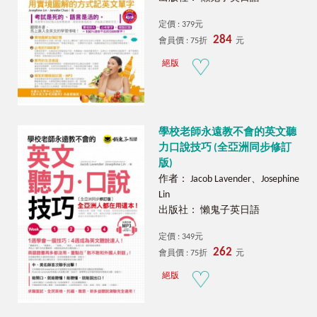
定價 : 379元
284
會員價 : 75折
元
絕版
學校老師永遠教不會的英文聽
力口說技巧 (全亞洲同步修訂
版)
作者： Jacob Lavender、Josephine
Lin
出版社： 懶鬼子英日語
定價 : 349元
262
會員價 : 75折
元
絕版