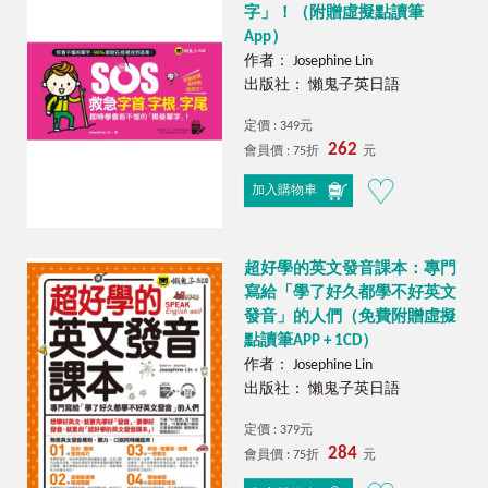
字」！（附贈虛擬點讀筆
App）
作者： Josephine Lin
出版社： 懶鬼子英日語
定價 : 349元
262
會員價 : 75折
元
加入購物車
超好學的英文發音課本：專門
寫給「學了好久都學不好英文
發音」的人們（免費附贈虛擬
點讀筆APP + 1CD）
作者： Josephine Lin
出版社： 懶鬼子英日語
定價 : 379元
284
會員價 : 75折
元