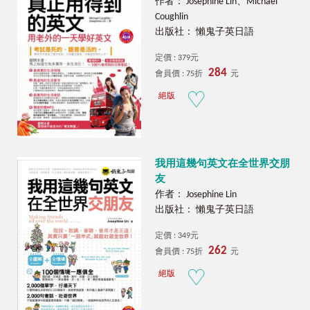
作者： Josephine Lin、Michael
Coughlin
出版社： 懶鬼子英日語
定價 : 379元
284
會員價 : 75折
元
絕版
我用這幾句英文在全世界交朋
友
作者： Josephine Lin
出版社： 懶鬼子英日語
定價 : 349元
262
會員價 : 75折
元
絕版