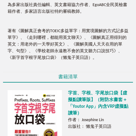
為多家出版社責任編輯、英文書籍協力作者、EgoABC全民英檢書
籍作者、多家語言出版社特約審稿教師。
著有《圖解真正會考的TOEIC多益單字：用實境圖解的方式記多益
單字》、《走到哪裡，都能用英文聊天》、《圖解真正用得到的
英文：用老外的一天學好英文》、《圖解美國人天天在用的單
字、句型》、《學校老師永遠教不會的英文聽力口說技巧》、
《新字首字根字尾放口袋》（懶鬼子英日語）。
書籍清單
字首、字根、字尾放口袋【虛
擬點讀筆版】（附防水書套＋
「Youtor App」內含VRP虛擬點
讀筆）
作者： Josephine Lin
出版社： 懶鬼子英日語