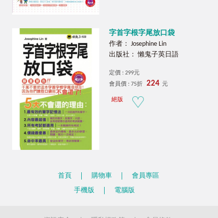
字首字根字尾放口袋
作者： Josephine Lin
出版社： 懶鬼子英日語
定價 : 299元
224
會員價 : 75折
元
絕版
首頁
購物車
會員專區
手機版
電腦版