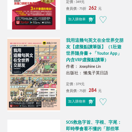
定價 : 349元
262
會員價 : 75折
元
加入購物車
我用這幾句英文在全世界交朋
友【虛擬點讀筆版】（1壯遊
世界隨身書＋「Youtor App」
內含VRP虛擬點讀筆）
作者： Josephine Lin
出版社： 懶鬼子英日語
定價 : 379元
284
會員價 : 75折
元
加入購物車
SOS救急字首、字根、字尾：
即時學會看不懂的「那些單