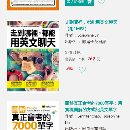
加入購物車
走到哪裡，都能用英文聊天
（附1MP3）
作者： Josephine Lin
出版社： 懶鬼子英日語
定價 : 349元
262
會員價 : 75折
元
絕版
圖解真正會考的7000單字：用
實境圖解的方式記英文單字
作者： Jennifer Chao、Josephine
Lin
出版社： 懶鬼子英日語