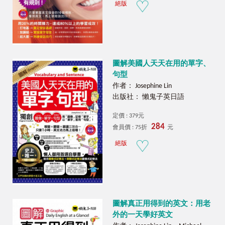
絕版
圖解美國人天天在用的單字、
句型
作者： Josephine Lin
出版社： 懶鬼子英日語
定價 : 379元
284
會員價 : 75折
元
絕版
圖解真正用得到的英文：用老
外的一天學好英文