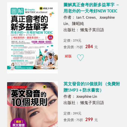
圖解真正會考的新多益單字 －
用老外的一天考好NEW TOEIC
作者： Ian T. Crews、Josephine
Lin、陳昭純
出版社： 懶鬼子英日語
定價 : 379元
284
會員價 : 75折
元
絕版
英文發音的10個規則 （免費附
贈1MP3＋防水書套）
作者： Josephine Lin
出版社： 懶鬼子英日語
定價 : 399元
299
會員價 : 75折
元