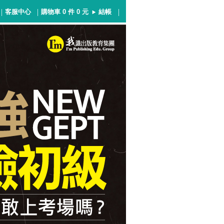
|
|
|
客服中心
購物車
0
件
0
元
結帳