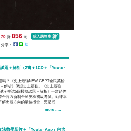
856
70
:
折
元
分享：
題＋解析（2書＋1CD＋「Youtor
嗎？《史上最強NEW GEPT全民英檢
題＋解析》保證史上最強。《史上最強
級初試＋複試5回模擬試題＋解析》一次給你
符合官方新制全民英檢初級考試。勤練本
了解出題方向的最佳機會，更是找
more .....
教學影片＋「Youtor App」內含