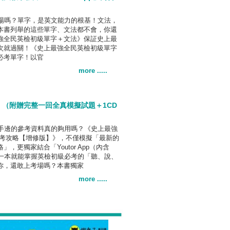
場嗎？單字，是英文能力的根基！文法，
本書列舉的這些單字、文法都不會，你還
強全民英檢初級單字＋文法》保証史上最
次就過關！《史上最強全民英檢初級單字
必考單字！以官
more .....
】（附贈完整一回全真模擬試題＋1CD
手邊的參考資料真的夠用嗎？《史上最強
初級應考攻略【增修版】》，不僅模擬「最新的
，更獨家結合「Youtor App（內含
要一本就能掌握英檢初級必考的「聽、說、
你，還敢上考場嗎？本書獨家
more .....