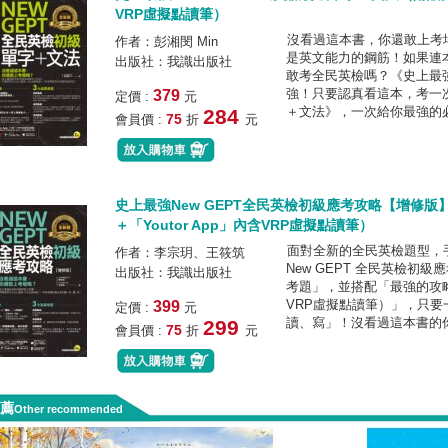
VRP虛擬點讀筆）
沒看過這本書，你還敢上考
作者：彭湘閔 Min
是英文能力的鋼筋！如果連
出版社：我識出版社
敢考全民英檢嗎？《史上最
強！只要認真看這本，考一
379
定價 :
元
＋文法》，一次給你最強的
284
75
會員價 :
折
元
史上最強New GEPT全民英檢初級應考攻略【增修版
＋「Youtor App」內含VRP虛擬點讀筆）
面對全新的全民英檢題型，
作者：李宗玥、王筱筑
New GEPT 全民英檢
出版社：我識出版社
考題」，並搭配「最強的攻略」
VRP虛擬點讀筆）」，只
399
定價 :
元
讀、寫」！沒看過這本書的
299
75
會員價 :
折
元
薦
Other recommended