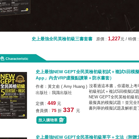
1,227
史上最強全民英檢初級三書套書
原價 :
元 / 特價 
特色
Characteristic
史上最強NEW GEPT全民英檢初級初試＋複試5回模擬試
App」內含VRP虛擬點讀筆＋防水書套）
沒看過這本書，你還敢上考場
作者：黃文俞 ( Amy Huang )
初級初試＋複試5回模擬試
出版社：我識出版社
NEW GEPT全民英檢初
最擬真的模擬試題！並完全
449
定價 :
元
書列舉的模擬試題及解析是
337
75
會員價 :
折
元
史上最強NEW GEPT全民英檢初級單字＋文法（附贈文法