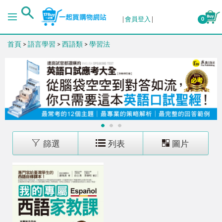
排序
會員登入
0
首頁
>
語言學習
>
西語類
>
學習法
出版日期 (新→舊)
出版日期 (舊→新)
銷售量 (高→低)
1
2
3
銷售量 (低→高)
篩選
列表
圖片
價格 (高→低)
價格 (低→高)