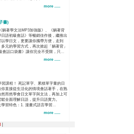
more .....
子書)
、《躺著學文法MP3加強版》、《躺著背
學日語初級會話》等暢銷佳作後，繼推出
可以學日文，更要讓你攜帶方便，走到
、多元的學習方式，再次掀起「躺著背」
級會話口袋書》讓你完全不受限，只...
more .....
學習課程！ 死記單字、累積單字量的日
教你直接從生活化的情境會話著手，在熟
自然而然學會日文單字與文法，再加上可
鬆鬆全面理解日語，提升日語實力。
習特色：1. 漫畫式語言學習...
more .....
3
|