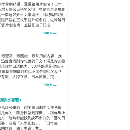
你從零到精通，通通都用片假名！日本
台灣人學習日語的習慣，並結合自身獨創
的一套超強效日文學習法，4個步驟讓讀
認識日語在正式學習片假名前，先瞭解日
音片假名表，並搭配由日語老...
more .....
！最豐富、最關鍵、最常用的內容，挽
！迅速查找到你想說的日文！滿足你的臨
展現你的日語能力。3大特點滿足你臨時
速查總是在關鍵時刻說不出你想說的話？
育樂、人際互動、日本節慶、突...
more .....
裝加防水書套）
語洽談公事時、想要像日劇男女主角般
書是你的「隨身日語翻譯機」，讓你馬上
功力！隨時都能找到說不出口的「那句日
需要！涵蓋「人際互動」、「日常生
國旅遊」四大主題，共...