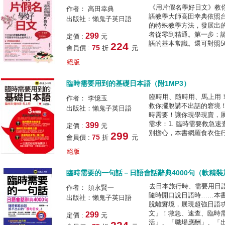
《用片假名學好日文》教
作者： 高田幸典
語教學大師高田幸典依照
出版社：懶鬼子英日語
的特殊教學方法，發展出
者從零到精通。第一步：
299
定價 :
元
語的基本常識。還可對照50
224
75
會員價 :
折
元
絕版
臨時需要用到的基礎日本語（附1MP3）
臨時用、隨時用、馬上用
作者： 李憶玉
救你擺脫講不出話的窘境
出版社：懶鬼子英日語
時需要！讓你現學現賣，
需求：1. 臨時需要救急
399
定價 :
元
別擔心，本書網羅食衣住行
299
75
會員價 :
折
元
絕版
臨時需要的一句話－日語會話辭典4000句（軟精
去日本旅行時、需要用日
作者： 須永賢一
隨時開口說日語時……本
出版社：懶鬼子英日語
脫離窘境，展現超強日語
文」！救急、速查、臨時
299
定價 :
元
活」、「職場應酬」、「出