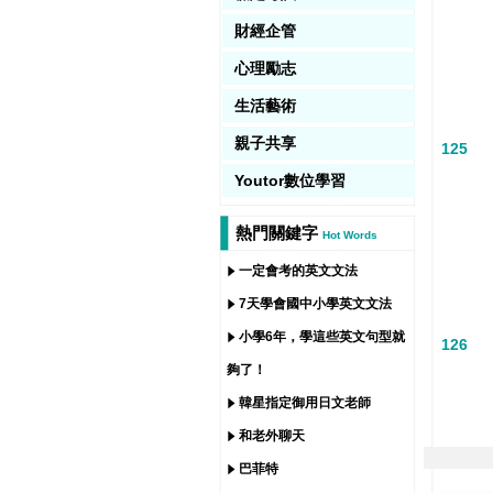
財經企管
心理勵志
生活藝術
親子共享
125
Youtor數位學習
熱門關鍵字
Hot Words
一定會考的英文文法
7天學會國中小學英文文法
小學6年，學這些英文句型就
126
夠了！
韓星指定御用日文老師
和老外聊天
巴菲特