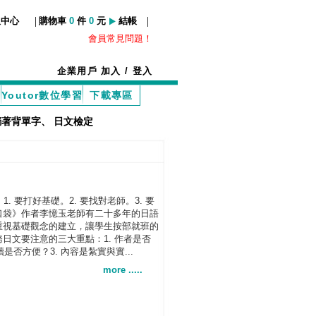
|
|
服中心
購物車
0
件
0
元
結帳
會員常見問題！
企業用戶
加入
/
登入
Youtor數位學習
下載專區
躺著背單字
、
日文檢定
. 要打好基礎。2. 要找對老師。3. 要
口袋》作者李憶玉老師有二十多年的日語
重視基礎觀念的建立，讓學生按部就班的
日文要注意的三大重點：1. 作者是否
是否方便？3. 內容是紮實與實...
more .....