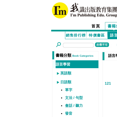
首頁
書籍
銷售排行榜
特價書區
語
書籍分類
語言
Book Categories
語言學習
英語類
日語類
121
單字
文法 / 句型
會話 / 聽力
發音