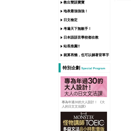
教出雙語寶寶
地表最強強強！
日文檢定
考遍天下無敵手！
日本語語言學校都在教
站長推薦!!
就算再懶，也可以躺著背單字
特別企劃
Special Program
專為年過30的大人設計！ 《大
人的日文文法課》