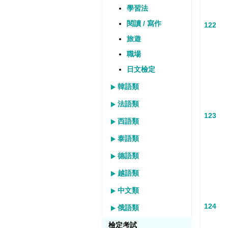
學習法
閱讀 / 寫作
122
旅遊
職場
日文檢定
韓語類
法語類
123
西語類
泰語類
德語類
越語類
中文類
124
俄語類
檢定考試