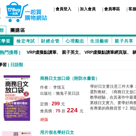
|
|
|
|
會員登入
加入會員
會員專區
客
館
團購區
言學習
檢定考試
財經企管
心理勵志
生活藝術
親子共享
熱門搜尋 |
VRP虛擬點讀筆
、
親子英文
、
VRP虛擬點讀筆網頁版
、
學習
|
日語類
商務日文放口袋（附防水書套）
學好日文要注意三件大事：1
作者： 李憶玉
選對教材。《商務日文放
出版社：懶鬼子英日語
教學經驗，在其著作中最
累積日文實力。要學好商務
299
定價 :
元
有專業的商務背景？2. 閱讀
224
75
會員價 :
折
元
絕版
用片假名學好日文